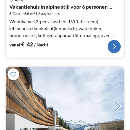
va
Vakantiehuis in alpine stijl voor 6 personen ...
€
2
6 Gasten
56 m
1
Slaapkamers
Pe
na
Woonkamer(2-pers. kastbed, TV(flatscreen)),
kitchenette(kookplaat(keramisch), waterkoker,
broodrooster, koffiezetapparaat(filtermaling), oven,
magnetron, afwasmachine, koelkast)
€
42
vanaf
/ Nacht