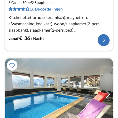
€
2
6 Gasten
50 m
2
Slaapkamers
Pe
16 Beoordelingen
na
Kitchenette(fornuis(keramisch), magnetron,
afwasmachine, koelkast), woon/slaapkamer(2-pers.
slaapbank), slaapkamer(2-pers. bed),
slaapcabine(stapelbed)
€
36
vanaf
/ Nacht