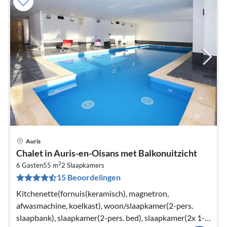
Auris
Pri
Chalet in Auris-en-Oisans met Balkonuitzicht
va
2
€
6 Gasten
55 m
2
Slaapkamers
15 Beoordelingen
Pe
na
Kitchenette(fornuis(keramisch), magnetron,
afwasmachine, koelkast), woon/slaapkamer(2-pers.
slaapbank), slaapkamer(2-pers. bed), slaapkamer(2x 1-