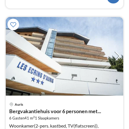
Pri
Auris
va
Bergvakantiehuis voor 6 personen met...
€
2
6 Gasten
41 m
1
Slaapkamers
Pe
na
Woonkamer(2-pers. kastbed, TV(flatscreen)),