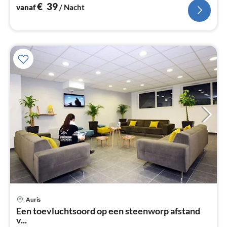
pers. bed)
€
39
vanaf
/ Nacht
Auris
Pri
Een toevluchtsoord op een steenworp afstand
va
v...