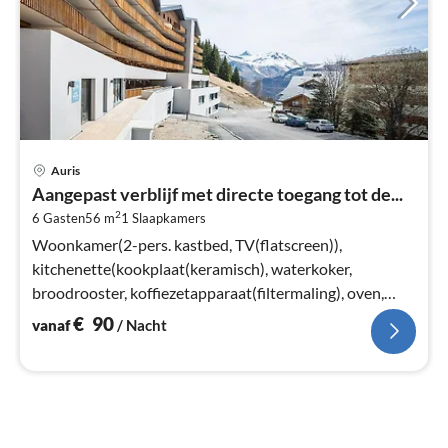
Pri
Auris
va
Aangepast verblijf met directe toegang tot de...
€
2
6 Gasten
56 m
1
Slaapkamers
Pe
na
Woonkamer(2-pers. kastbed, TV(flatscreen)),
kitchenette(kookplaat(keramisch), waterkoker,
broodrooster, koffiezetapparaat(filtermaling), oven,
magnetron, afwasmachine, koelkast)
€
90
vanaf
/ Nacht