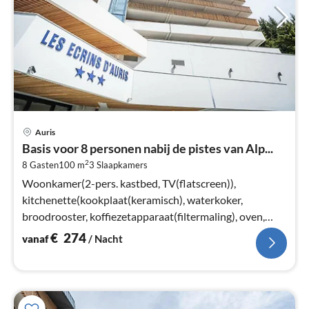
Pri
Auris
va
Basis voor 8 personen nabij de pistes van Alp...
€
2
8 Gasten
100 m
3
Slaapkamers
Pe
na
Woonkamer(2-pers. kastbed, TV(flatscreen)),
kitchenette(kookplaat(keramisch), waterkoker,
broodrooster, koffiezetapparaat(filtermaling), oven,
magnetron, afwasmachine, koelkast)
€
274
vanaf
/ Nacht