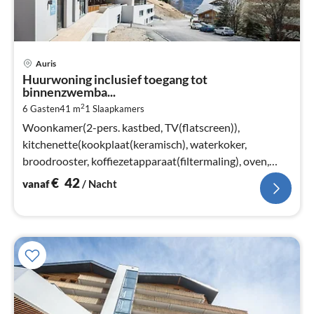
Pri
Auris
va
Huurwoning inclusief toegang tot
€
binnenzwemba...
Pe
2
6 Gasten
41 m
1
Slaapkamers
na
Woonkamer(2-pers. kastbed, TV(flatscreen)),
kitchenette(kookplaat(keramisch), waterkoker,
broodrooster, koffiezetapparaat(filtermaling), oven,
magnetron, afwasmachine, koelkast)
€
42
vanaf
/ Nacht