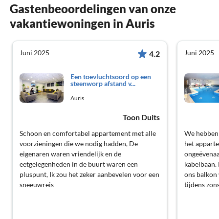
Gastenbeoordelingen van onze
vakantiewoningen in Auris
Juni 2025
Juni 2025
4.2
Een toevluchtsoord op een
steenworp afstand v...
Auris
Toon Duits
Schoon en comfortabel appartement met alle
We hebben e
voorzieningen die we nodig hadden, De
het apparte
eigenaren waren vriendelijk en de
ongeëvenaa
eetgelegenheden in de buurt waren een
kabelbaan. 
pluspunt, Ik zou het zeker aanbevelen voor een
ons balkon
sneeuwreis
tijdens zon