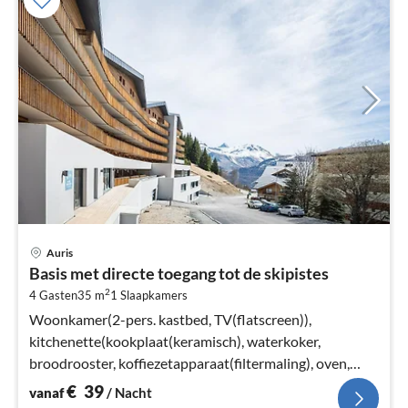
Pri
Auris
va
Basis met directe toegang tot de skipistes
€
2
4 Gasten
35 m
1
Slaapkamers
Pe
na
Woonkamer(2-pers. kastbed, TV(flatscreen)),
kitchenette(kookplaat(keramisch), waterkoker,
broodrooster, koffiezetapparaat(filtermaling), oven,
magnetron, afwasmachine, koelkast)
€
39
vanaf
/ Nacht