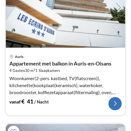
Pri
Auris
va
Appartement met balkon in Auris-en-Oisans
€
2
4 Gasten
30 m
1
Slaapkamers
Pe
na
Woonkamer(2-pers. kastbed, TV(flatscreen)),
kitchenette(kookplaat(keramisch), waterkoker,
broodrooster, koffiezetapparaat(filtermaling), oven,
magnetron, afwasmachine, koelkast)
€
41
vanaf
/ Nacht