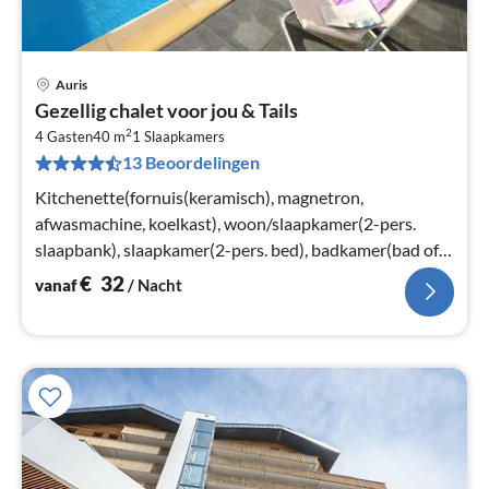
Auris
Pri
Gezellig chalet voor jou & Tails
va
2
€
4 Gasten
40 m
1
Slaapkamers
13 Beoordelingen
Pe
na
Kitchenette(fornuis(keramisch), magnetron,
afwasmachine, koelkast), woon/slaapkamer(2-pers.
slaapbank), slaapkamer(2-pers. bed), badkamer(bad of
douche, toilet)
€
32
vanaf
/ Nacht