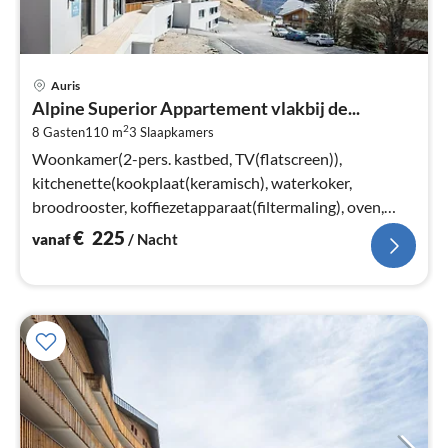
Pri
Auris
va
Alpine Superior Appartement vlakbij de...
€
2
8 Gasten
110 m
3
Slaapkamers
Pe
na
Woonkamer(2-pers. kastbed, TV(flatscreen)),
kitchenette(kookplaat(keramisch), waterkoker,
broodrooster, koffiezetapparaat(filtermaling), oven,
magnetron, afwasmachine, koelkast)
€
225
vanaf
/ Nacht