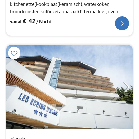
kitchenette(kookplaat(keramisch), waterkoker,
broodrooster, koffiezetapparaat(filtermaling), oven,
magnetron, afwasmachine, koelkast)
€
42
vanaf
/ Nacht
Pri
Auris