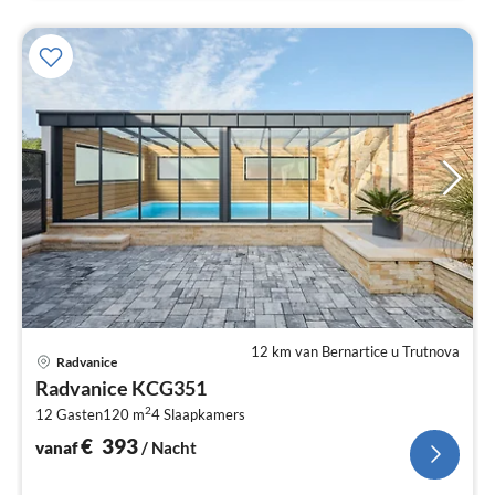
12 km van Bernartice u Trutnova
Pri
Radvanice
va
Radvanice KCG351
€
2
12 Gasten
120 m
4
Slaapkamers
Pe
na
€
393
vanaf
/ Nacht