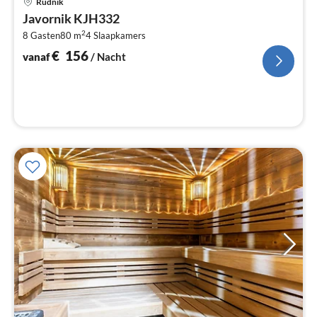
Rudnik
va
Javornik KJH332
€
2
8 Gasten
80 m
4
Slaapkamers
Pe
na
€
156
vanaf
/ Nacht