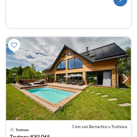
5 km van Bernartice u Trutnova
Pri
Trutnov
va
Trutnov KKL065