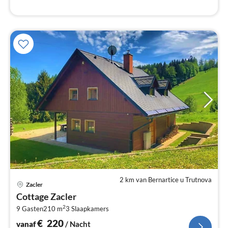
2 km van Bernartice u Trutnova
Pri
Zacler
va
Cottage Zacler
€
2
9 Gasten
210 m
3
Slaapkamers
Pe
na
€
220
vanaf
/ Nacht