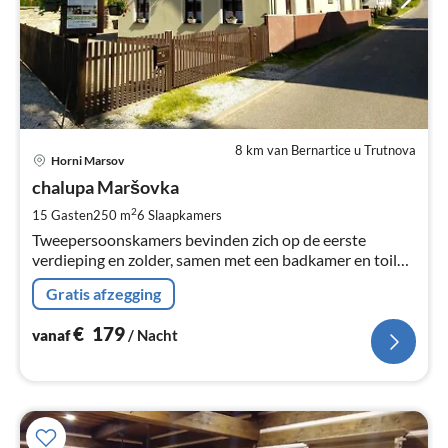
8 km van Bernartice u Trutnova
Pri
Horni Marsov
va
€
chalupa Maršovka
Pe
2
15 Gasten
250 m
6
Slaapkamers
na
Tweepersoonskamers bevinden zich op de eerste
verdieping en zolder, samen met een badkamer en toilet.
Op de begane grond is er een gemeenschappelijke
Gratis afzegging
ruimte, keuken, badkamer en toilet.
€
179
vanaf
/ Nacht