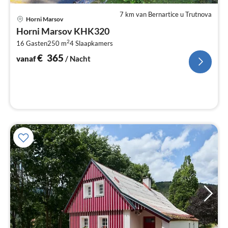
7 km van Bernartice u Trutnova
Pri
Horni Marsov
va
Horni Marsov KHK320
€
2
16 Gasten
250 m
4
Slaapkamers
Pe
na
€
365
vanaf
/ Nacht