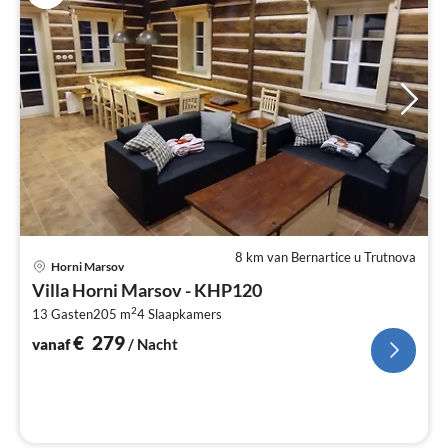
8 km van Bernartice u Trutnova
Pri
Horni Marsov
va
Villa Horni Marsov - KHP120
€
2
13 Gasten
205 m
4
Slaapkamers
Pe
na
€
279
vanaf
/ Nacht