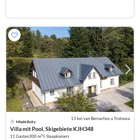
13 km van Bernartice u Trutnova
Pri
Mladé Buky
va
Villa mit Pool, Skigebiete KJH348
€
2
11 Gasten
300 m
5
Slaapkamers
Pe