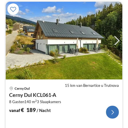
15 km van Bernartice u Trutnova
Pri
Cerny Dul
va
Cerny Dul KCL061-A
€
2
8 Gasten
140 m
3
Slaapkamers
Pe
na
€
189
vanaf
/ Nacht