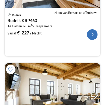
14 km van Bernartice u Trutnova
Pri
Rudnik
va
Rudnik KRP460
€
2
14 Gasten
320 m
5
Slaapkamers
Pe
na
€
227
vanaf
/ Nacht