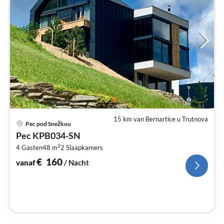
15 km van Bernartice u Trutnova
Pri
Pec pod Snežkou
va
Pec KPB034-SN
€
2
4 Gasten
48 m
2
Slaapkamers
Pe
na
€
160
vanaf
/ Nacht