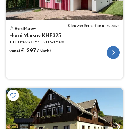
8 km van Bernartice u Trutnova
Pri
Horni Marsov
va
Horni Marsov KHF325
€
2
10 Gasten
160 m
3
Slaapkamers
Pe
na
€
297
vanaf
/ Nacht