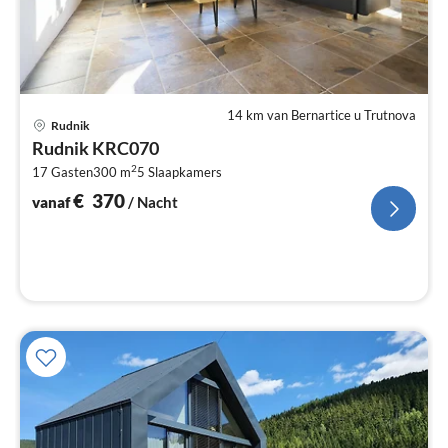
14 km van Bernartice u Trutnova
Pri
Rudnik
va
Rudnik KRC070
€
2
17 Gasten
300 m
5
Slaapkamers
Pe
na
€
370
vanaf
/ Nacht