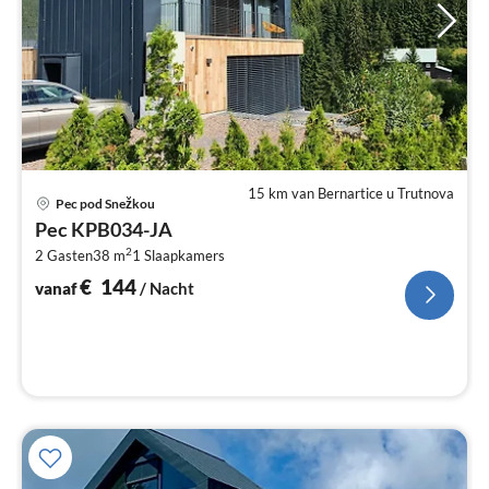
15 km van Bernartice u Trutnova
Pri
Pec pod Snežkou
va
Pec KPB034-JA
€
2
2 Gasten
38 m
1
Slaapkamers
Pe
na
€
144
vanaf
/ Nacht