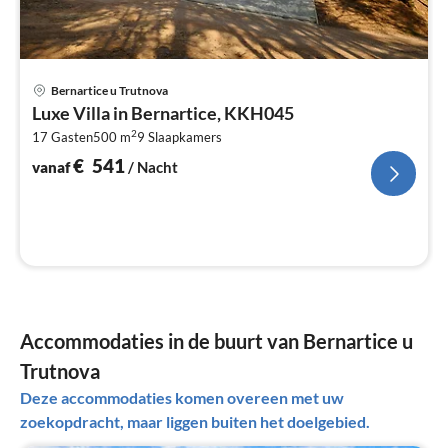
Pri
Bernartice u Trutnova
va
Luxe Villa in Bernartice, KKH045
€
2
17 Gasten
500 m
9
Slaapkamers
Pe
na
€
541
vanaf
/ Nacht
Accommodaties in de buurt van Bernartice u
Trutnova
Deze accommodaties komen overeen met uw
zoekopdracht, maar liggen buiten het doelgebied.