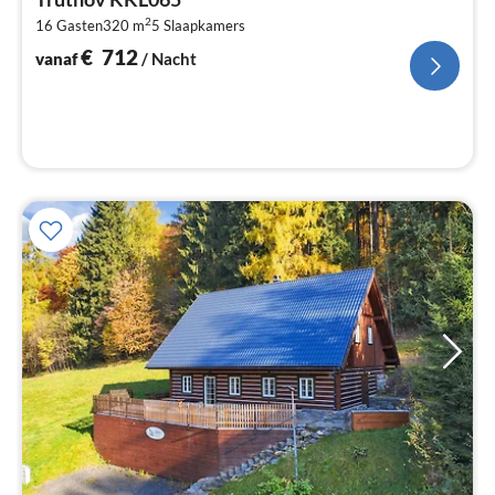
€
2
16 Gasten
320 m
5
Slaapkamers
Pe
na
€
712
vanaf
/ Nacht