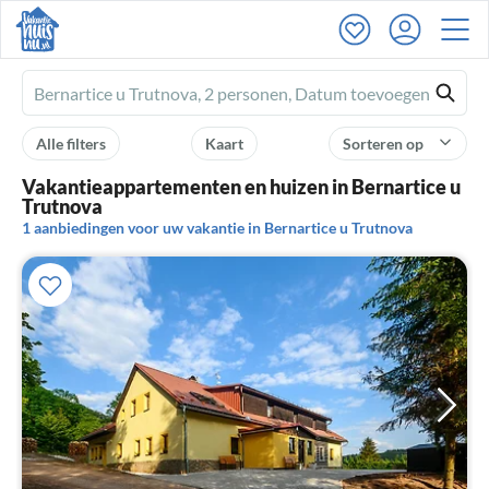
Ferienhausmiete
logo
Alle filters
Kaart
Sorteren op
Vakantieappartementen en huizen in Bernartice u
Trutnova
1 aanbiedingen voor uw vakantie in Bernartice u Trutnova