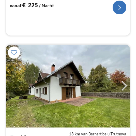
na
€
225
vanaf
/ Nacht
13 km van Bernartice u Trutnova
Pri