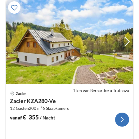
1 km van Bernartice u Trutnova
Pri
Zacler
va
Zacler KZA280-Ve
€
2
12 Gasten
200 m
6
Slaapkamers
Pe
na
€
355
vanaf
/ Nacht