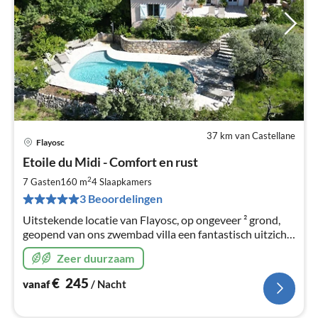
37 km van Castellane
Flayosc
Pri
Etoile du Midi - Comfort en rust
va
€
2
7 Gasten
160 m
4
Slaapkamers
Pe
3 Beoordelingen
na
Uitstekende locatie van Flayosc, op ongeveer ² grond,
geopend van ons zwembad villa een fantastisch uitzicht
op het Massif des Maures.
Zeer duurzaam
€
245
vanaf
/ Nacht