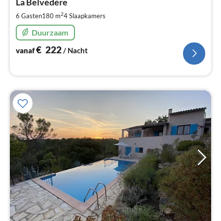
€
La Belvédère
Pe
2
6 Gasten
180 m
4
Slaapkamers
na
Duurzaam
€
222
vanaf
/ Nacht