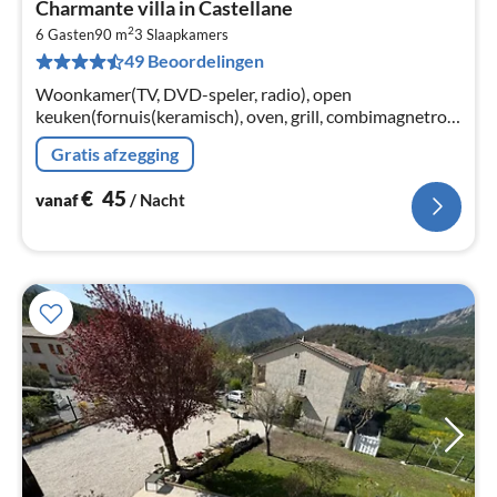
Charmante villa in Castellane
va
2
€
6 Gasten
90 m
3
Slaapkamers
49 Beoordelingen
Pe
na
Woonkamer(TV, DVD-speler, radio), open
keuken(fornuis(keramisch), oven, grill, combimagnetron,
afwasmachine, koel-/vriescombinatie), slaapkamer(2-
Gratis afzegging
pers. bed), slaapkamer(2-pers.
€
45
vanaf
/ Nacht