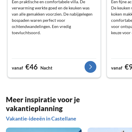
Een praktische en comfortabele villa. De
Een fijne a
verwarming werkte goed en de keuken was
De keuken 
van alle gemakken voorzien. De nabijgelegen
koken makk
bospaden waren perfect voor
comfortabel
ochtendwandelingen. Een vredig
voor ontsp
toevluchtsoord.
keuze voor 
€46
€
vanaf
Nacht
vanaf
Meer inspiratie voor je
vakantieplanning
Vakantie-ideeën in Castellane