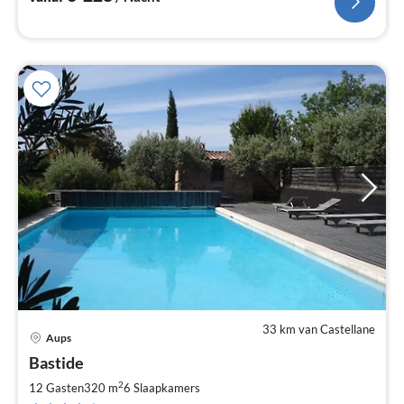
33 km van Castellane
Aups
Pri
Bastide
va
€
2
12 Gasten
320 m
6
Slaapkamers