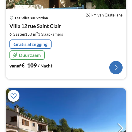
26 km van Castellane
Pri
Les Salles-sur-Verdon
va
€
Villa 12 rue Saint Clair
Pe
2
6 Gasten
150 m
3
Slaapkamers
na
Gratis afzegging
Duurzaam
€
109
vanaf
/ Nacht