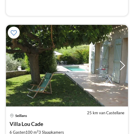
25 km van Castellane
Seillans
Pri
Villa Lou Cade
va
€
2
6 Gasten
100 m
3
Slaapkamers