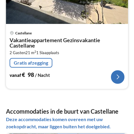
Pri
Castellane
va
Vakantieappartement Gezinsvakantie
€
Castellane
Pe
2
2 Gasten
21 m
1
Slaapplaats
na
Gratis afzegging
€
98
vanaf
/ Nacht
Accommodaties in de buurt van Castellane
Deze accommodaties komen overeen met uw
zoekopdracht, maar liggen buiten het doelgebied.