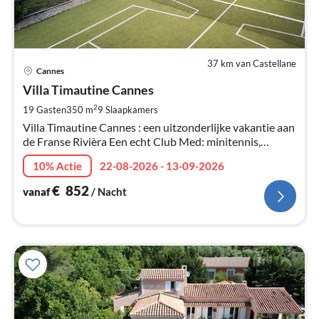
37 km van Castellane
Pri
Cannes
va
€
Villa Timautine Cannes
Pe
2
19 Gasten
350 m
9
Slaapkamers
na
Villa Timautine Cannes : een uitzonderlijke vakantie aan
de Franse Rivièra Een echt Club Med: minitennis,
verwarmd zwembad, golf, voetbal, basketbal...
10% Actie
22-08-2026 - 13-09-2026
Timautine.com
€
852
vanaf
/ Nacht