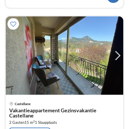
Pri
Castellane
va
Vakantieappartement Gezinsvakantie
€
Castellane
Pe
2
2 Gasten
15 m
1
Slaapplaats
na