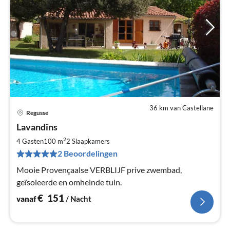
36 km van Castellane
Regusse
Pri
Lavandins
va
€
2
4 Gasten
100 m
2
Slaapkamers
Pe
2 Beoordelingen
na
Mooie Provençaalse VERBLIJF prive zwembad,
geïsoleerde en omheinde tuin.
€
151
vanaf
/ Nacht