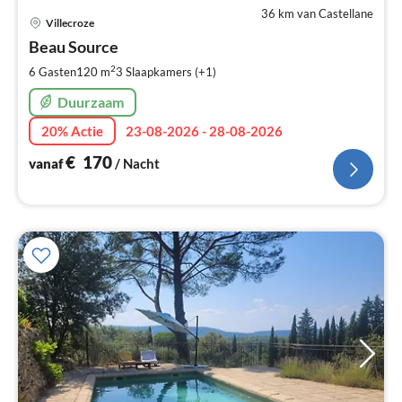
36 km van Castellane
Pri
Villecroze
va
€
Beau Source
Pe
2
6 Gasten
120 m
3
Slaapkamers (+1)
na
Duurzaam
20% Actie
23-08-2026 - 28-08-2026
€
170
vanaf
/ Nacht