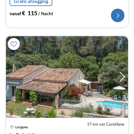
Gratis afzegging
€
115
vanaf
/ Nacht
37 km van Castellane
Pri
Lorgues
va