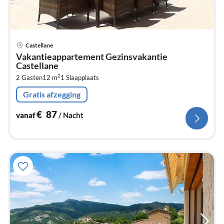
Pri
Castellane
va
Vakantieappartement Gezinsvakantie
€
Castellane
Pe
2
2 Gasten
12 m
1
Slaapplaats
na
Gratis afzegging
€
87
vanaf
/ Nacht