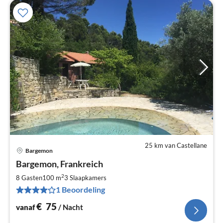
25 km van Castellane
Bargemon
Pri
Bargemon, Frankreich
va
€
2
8 Gasten
100 m
3
Slaapkamers
Pe
1 Beoordeling
na
€
75
vanaf
/ Nacht