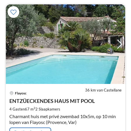
36 km van Castellane
Pri
Flayosc
va
€
ENTZÜECKENDES HAUS MIT POOL
Pe
2
4 Gasten
67 m
2
Slaapkamers
na
Charmant huis met privé zwembad 10x5m, op 10 min
lopen van Flayosc (Provence, Var)