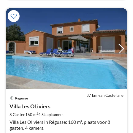
37 km van Castellane
Pri
Regusse
va
€
Villa Les OLiviers
Pe
2
8 Gasten
160 m
4
Slaapkamers
na
Villa Les Oliviers in Régusse: 160 m², plaats voor 8
gasten, 4 kamers.