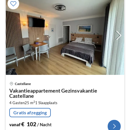
Pri
Castellane
va
Vakantieappartement Gezinsvakantie
€
Castellane
Pe
2
4 Gasten
25 m
1
Slaapplaats
na
Gratis afzegging
€
102
vanaf
/ Nacht