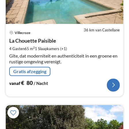
36 km van Castellane
Pri
Villecroze
va
€
La Chouette Paisible
Pe
2
4 Gasten
65 m
1
Slaapkamers (+1)
na
Gîte, dat moderniteit en authenticiteit in een groene en
rustige omgeving verenigt.
Gratis afzegging
€
80
vanaf
/ Nacht