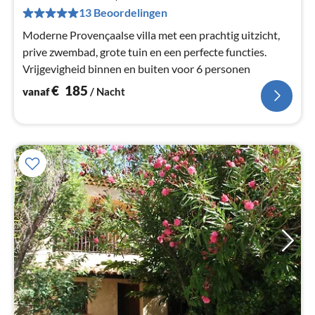
Pe
13 Beoordelingen
na
Moderne Provençaalse villa met een prachtig uitzicht,
prive zwembad, grote tuin en een perfecte functies.
Vrijgevigheid binnen en buiten voor 6 personen
€
185
vanaf
/ Nacht