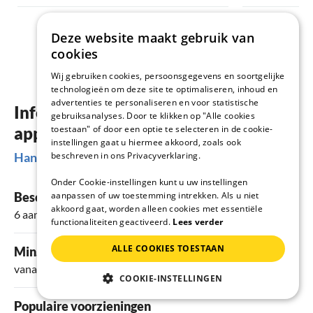
Deze website maakt gebruik van
cookies
Wij gebruiken cookies, persoonsgegevens en soortgelijke
technologieën om deze site te optimaliseren, inhoud en
advertenties te personaliseren en voor statistische
Informatie over vakantiehuizen &
gebruiksanalyses. Door te klikken op "Alle cookies
appartementen in Castellane
toestaan" of door een optie te selecteren in de cookie-
instellingen gaat u hiermee akkoord, zoals ook
Handige Informatie
beschreven in ons Privacyverklaring.
Onder Cookie-instellingen kunt u uw instellingen
Beschikbare vakantieverblijven
aanpassen of uw toestemming intrekken. Als u niet
akkoord gaat, worden alleen cookies met essentiële
6 aanbiedingen
functionaliteiten geactiveerd.
Lees verder
ALLE COOKIES TOESTAAN
Min. prijs per nacht
vanaf 46 €
COOKIE-INSTELLINGEN
Populaire voorzieningen