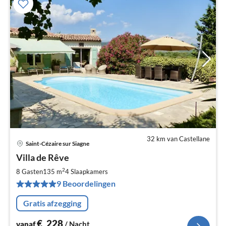
32 km van Castellane
Saint-Cézaire sur Siagne
Pri
Villa de Rêve
va
€
2
8 Gasten
135 m
4
Slaapkamers
Pe
9 Beoordelingen
na
Gratis afzegging
€
228
vanaf
/ Nacht