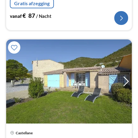
Gratis afzegging
€
87
vanaf
/ Nacht
Castellane
Pri