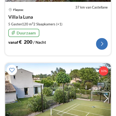
37 km van Castellane
Pri
Flayosc
va
€
Villa la Luna
Pe
2
5 Gasten
120 m
2
Slaapkamers (+1)
na
Duurzaam
€
200
vanaf
/ Nacht
10%