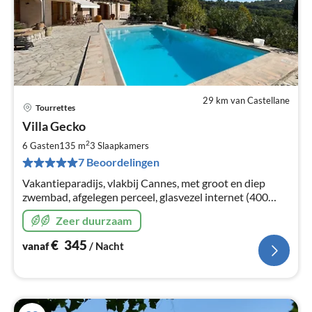
29 km van Castellane
Tourrettes
Pri
Villa Gecko
va
€
2
6 Gasten
135 m
3
Slaapkamers
Pe
7 Beoordelingen
na
Vakantieparadijs, vlakbij Cannes, met groot en diep
zwembad, afgelegen perceel, glasvezel internet (400
Mbit/s), van alle gemakken voorzien!
Zeer duurzaam
€
345
vanaf
/ Nacht