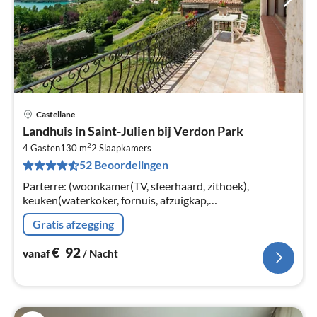
Castellane
Pri
Landhuis in Saint-Julien bij Verdon Park
va
2
€
4 Gasten
130 m
2
Slaapkamers
52 Beoordelingen
Pe
na
Parterre: (woonkamer(TV, sfeerhaard, zithoek),
keuken(waterkoker, fornuis, afzuigkap,
koffiezetapparaat, oven, magnetron, afwasmachine,
Gratis afzegging
koel-/vriescombinatie, Blender)
€
92
vanaf
/ Nacht