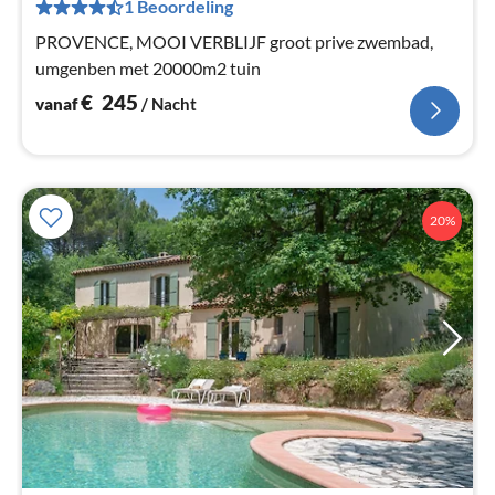
Pe
1 Beoordeling
na
PROVENCE, MOOI VERBLIJF groot prive zwembad,
umgenben met 20000m2 tuin
€
245
vanaf
/ Nacht
20%