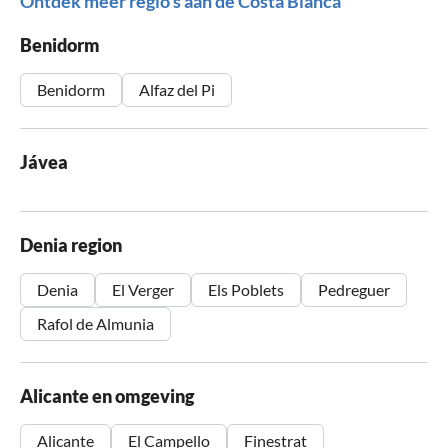
Ontdek meer regio's aan de Costa Blanca
Benidorm
Benidorm
Alfaz del Pi
Jávea
Denia region
Denia
El Verger
Els Poblets
Pedreguer
Rafol de Almunia
Alicante en omgeving
Alicante
El Campello
Finestrat