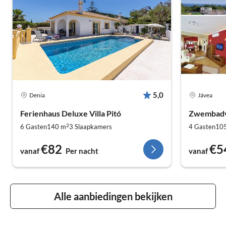
5,0
Denia
Jávea
Ferienhaus Deluxe Villa Pitó
Zwembadvi
2
6 Gasten
140 m
3
Slaapkamers
4 Gasten
10
€82
€5
vanaf
Per nacht
vanaf
Alle aanbiedingen bekijken