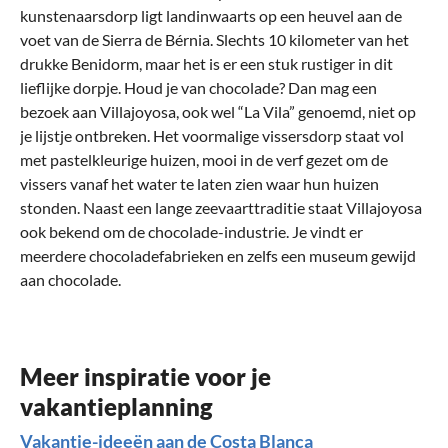
kunstenaarsdorp ligt landinwaarts op een heuvel aan de
voet van de Sierra de Bérnia. Slechts 10 kilometer van het
drukke Benidorm, maar het is er een stuk rustiger in dit
lieflijke dorpje. Houd je van chocolade? Dan mag een
bezoek aan Villajoyosa, ook wel “La Vila” genoemd, niet op
je lijstje ontbreken. Het voormalige vissersdorp staat vol
met pastelkleurige huizen, mooi in de verf gezet om de
vissers vanaf het water te laten zien waar hun huizen
stonden. Naast een lange zeevaarttraditie staat Villajoyosa
ook bekend om de chocolade-industrie. Je vindt er
meerdere chocoladefabrieken en zelfs een museum gewijd
aan chocolade.
Wat moet je aan de Costa Blanca gedaan
Wat kan ik met kinderen aan de Costa
Waar kan ik aan de Costa Blanca eten?
Wat moet je aan de Costa Blanca gezien
Hoe kom ik naar Costa Blanca?
hebben?
Blanca beleven?
hebben?
Verse vis, paella en croquetas
Op naar de Costa Blanca
De witte kust
Stranden, watervallen en een pirateneiland
1000 en één nacht
Meer inspiratie voor je
Aan de Costa Blanca kun je overal heerlijk eten. De
De Costa Blanca, oftewel de witte kust, is de kustregio in
vakantieplanning
Voor een perfecte
Reis je naar de
Spanjaarden houden ervan om uitgebreid te tafelen, het
Je kunt er heerlijk ontspannen aan het strand met af en toe
het zuidoosten van
Costa Blanca met kinderen
strandvakantie is Costa Blanca
Spanje
tussen de dorpen Dénia en Pilar
? Dat is een heel
de ideale
locatie. De regio telt niet minder dan 74 stranden. Vanuit je
goed idee! In de regio valt van alles te beleven voor het hele
liefst met kleine tapas erbij. En een goed glas wijn. Vanuit je
een duik in de Middellandse Zee om af te koelen. Maar aan
de la Horadada. De bekendste steden in de regio zijn
Vakantie-ideeën aan de Costa Blanca