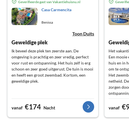
Geverifieerde gast van Vakantiehuisnu.nl
Geverifi
Casa Carmencita
Benissa
Toon Duits
Geweldige plek
Geweldi
Ik beveel deze plek ten zeerste aan. De
Het vakanti
omgeving is prachtig en zeer vredig, perfect
Een mooie e
voor rust en ontspanning. Het huis zelf is erg
huis en in h
schoon en zeer goed uitgerust. De tuin is mooi
om te ontsp
en heeft een groot zwembad. Kortom, een
Het zwembad
geweldige plek.
netheid. D
zorgen door
ontspannin
naar volgen
€174
€
eigenaren 
vanaf
Nacht
vanaf