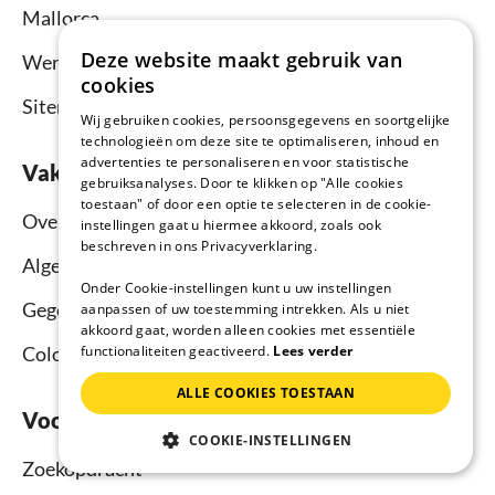
Mallorca
Deze website maakt gebruik van
Wereldwijd
cookies
Sitemap
Wij gebruiken cookies, persoonsgegevens en soortgelijke
technologieën om deze site te optimaliseren, inhoud en
advertenties te personaliseren en voor statistische
Vakantiehuisnu.nl
gebruiksanalyses. Door te klikken op "Alle cookies
toestaan" of door een optie te selecteren in de cookie-
Over ons
instellingen gaat u hiermee akkoord, zoals ook
beschreven in ons Privacyverklaring.
Algemene voorwaarden
Onder Cookie-instellingen kunt u uw instellingen
Gegevensbescherming
aanpassen of uw toestemming intrekken. Als u niet
akkoord gaat, worden alleen cookies met essentiële
functionaliteiten geactiveerd.
Lees verder
Colofon
ALLE COOKIES TOESTAAN
Voor vakantiegasten
COOKIE-INSTELLINGEN
Zoekopdracht