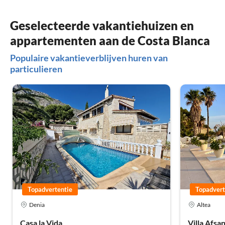
Geselecteerde vakantiehuizen en
appartementen aan de Costa Blanca
Populaire vakantieverblijven huren van
particulieren
Topadvertentie
Topadvert
Denia
Altea
Casa la Vida
Villa Afsa