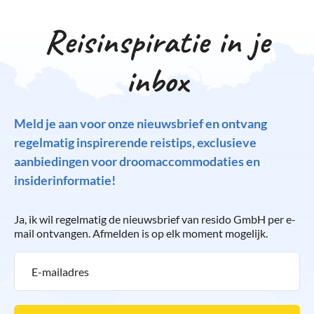
paella in de omgeving. Want waar kun je nu de allerbeste
paella eten? Of sta je liever zelf in de keuken? Aan de costa
Reisinspiratie in je
vind je ook diverse kookworkshops waar je zelf de geheime
kneepjes van het paella koken kunt leren.
inbox
Meld je aan voor onze nieuwsbrief en ontvang
regelmatig inspirerende reistips, exclusieve
aanbiedingen voor droomaccommodaties en
insiderinformatie!
Ja, ik wil regelmatig de nieuwsbrief van resido GmbH per e-
mail ontvangen. Afmelden is op elk moment mogelijk.