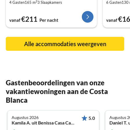
2
4 Gasten
165 m
3
Slaapkamers
6 Gasten
130
€211
€1
vanaf
Per nacht
vanaf
Alle accommodaties weergeven
Gastenbeoordelingen van onze
vakantiewoningen aan de Costa
Blanca
Augustus 2026
Augustus 
5.0
Kamila A. uit Benissa Casa Carmencita
Daniel T. 