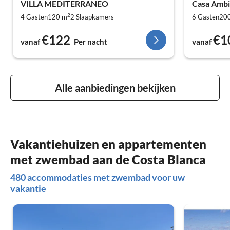
VILLA MEDITERRANEO
Casa Ambi
2
4 Gasten
120 m
2
Slaapkamers
6 Gasten
20
€122
€1
vanaf
Per nacht
vanaf
Alle aanbiedingen bekijken
Vakantiehuizen en appartementen
met zwembad aan de Costa Blanca
480 accommodaties met zwembad voor uw
vakantie