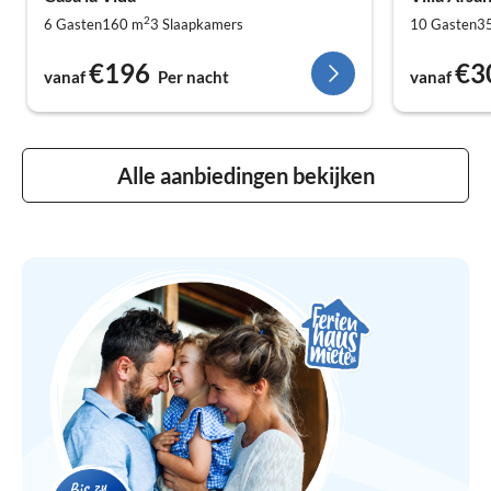
2
6 Gasten
160 m
3
Slaapkamers
10 Gasten
3
€196
€3
vanaf
Per nacht
vanaf
Alle aanbiedingen bekijken