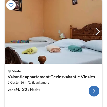
Pri
Vinales
va
Vakantieappartement Gezinsvakantie Vinales
€
2
3 Gasten
16 m
1
Slaapkamers
Pe
na
€
32
vanaf
/ Nacht