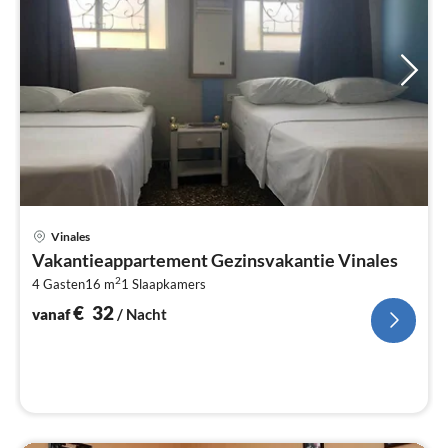
Pri
Vinales
va
Vakantieappartement Gezinsvakantie Vinales
€
2
4 Gasten
16 m
1
Slaapkamers
Pe
na
€
32
vanaf
/ Nacht