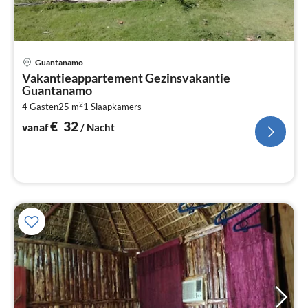
Pri
Guantanamo
va
Vakantieappartement Gezinsvakantie
€
Guantanamo
Pe
2
4 Gasten
25 m
1
Slaapkamers
na
€
32
vanaf
/ Nacht