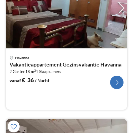
Pri
Havanna
va
Vakantieappartement Gezinsvakantie Havanna
€
2
2 Gasten
18 m
1
Slaapkamers
Pe
na
€
36
vanaf
/ Nacht