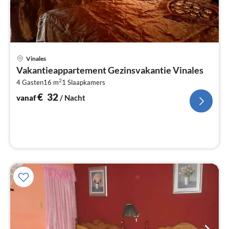
Pri
Vinales
va
Vakantieappartement Gezinsvakantie Vinales
€
2
4 Gasten
16 m
1
Slaapkamers
Pe
na
€
32
vanaf
/ Nacht