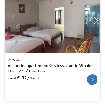
Pri
Vinales
va
Vakantieappartement Gezinsvakantie Vinales
€
2
4 Gasten
16 m
1
Slaapkamers
Pe
na
€
32
vanaf
/ Nacht