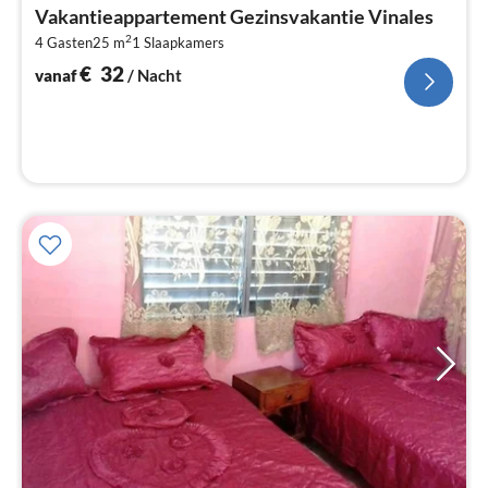
va
Vakantieappartement Gezinsvakantie Vinales
€
2
4 Gasten
25 m
1
Slaapkamers
Pe
na
€
32
vanaf
/ Nacht