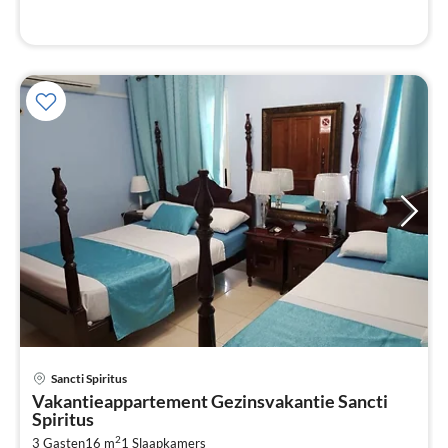
Pri
Sancti Spiritus
va
Vakantieappartement Gezinsvakantie Sancti
€
Spiritus
Pe
2
3 Gasten
16 m
1
Slaapkamers