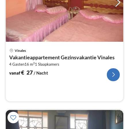
Pri
Vinales
va
Vakantieappartement Gezinsvakantie Vinales
€
2
4 Gasten
16 m
1
Slaapkamers
Pe
na
€
27
vanaf
/ Nacht