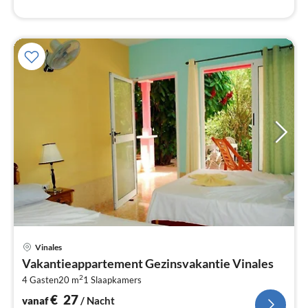
Pri
Vinales
va
Vakantieappartement Gezinsvakantie Vinales
€
2
4 Gasten
20 m
1
Slaapkamers
Pe
na
€
27
vanaf
/ Nacht