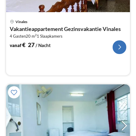
Pri
Vinales
va
Vakantieappartement Gezinsvakantie Vinales
€
2
4 Gasten
20 m
1
Slaapkamers
Pe
na
€
27
vanaf
/ Nacht