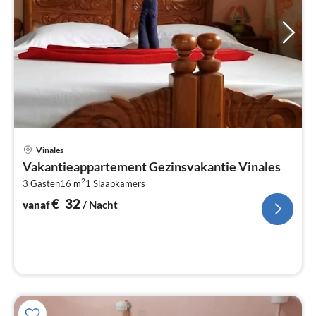
Pri
Vinales
va
Vakantieappartement Gezinsvakantie Vinales
€
2
3 Gasten
16 m
1
Slaapkamers
Pe
na
€
32
vanaf
/ Nacht