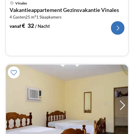
Pri
Vinales
va
Vakantieappartement Gezinsvakantie Vinales
€
2
4 Gasten
25 m
1
Slaapkamers
Pe
na
€
32
vanaf
/ Nacht