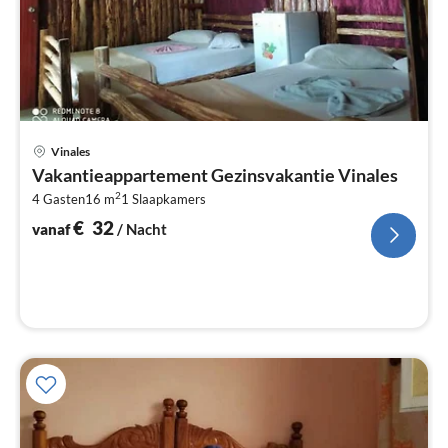
Pri
Vinales
va
Vakantieappartement Gezinsvakantie Vinales
€
2
4 Gasten
16 m
1
Slaapkamers
Pe
na
€
32
vanaf
/ Nacht