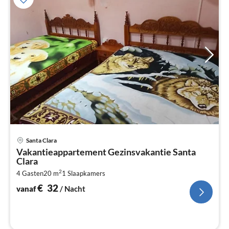
Pri
Santa Clara
va
Vakantieappartement Gezinsvakantie Santa
€
Clara
Pe
2
4 Gasten
20 m
1
Slaapkamers
na
€
32
vanaf
/ Nacht