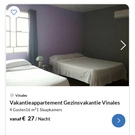
Pri
Vinales
va
Vakantieappartement Gezinsvakantie Vinales
€
2
4 Gasten
16 m
1
Slaapkamers
Pe
na
€
27
vanaf
/ Nacht