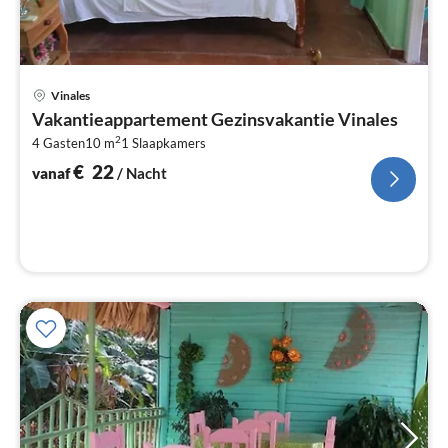
Pri
Vinales
va
Vakantieappartement Gezinsvakantie Vinales
€
2
4 Gasten
10 m
1
Slaapkamers
Pe
na
€
22
vanaf
/ Nacht