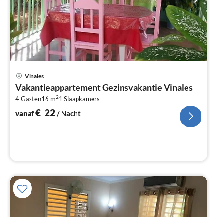
Pri
Vinales
va
Vakantieappartement Gezinsvakantie Vinales
€
2
4 Gasten
16 m
1
Slaapkamers
Pe
na
€
22
vanaf
/ Nacht