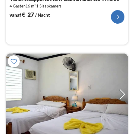
€
2
4 Gasten
16 m
1
Slaapkamers
Pe
na
€
27
vanaf
/ Nacht