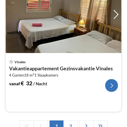
Pri
Vinales
va
Vakantieappartement Gezinsvakantie Vinales
€
2
4 Gasten
18 m
1
Slaapkamers
Pe
na
€
32
vanaf
/ Nacht
1
2