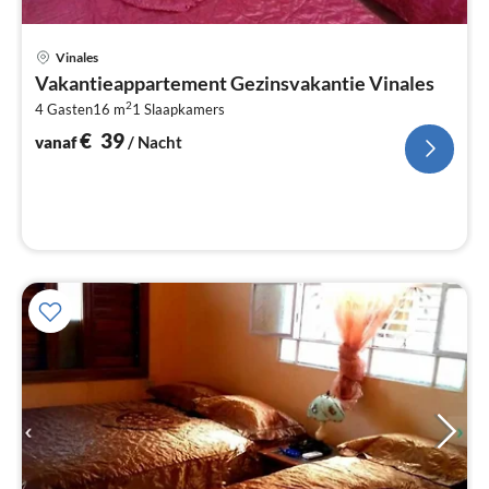
Pri
Vinales
va
Vakantieappartement Gezinsvakantie Vinales
€
2
4 Gasten
16 m
1
Slaapkamers
Pe
na
€
39
vanaf
/ Nacht