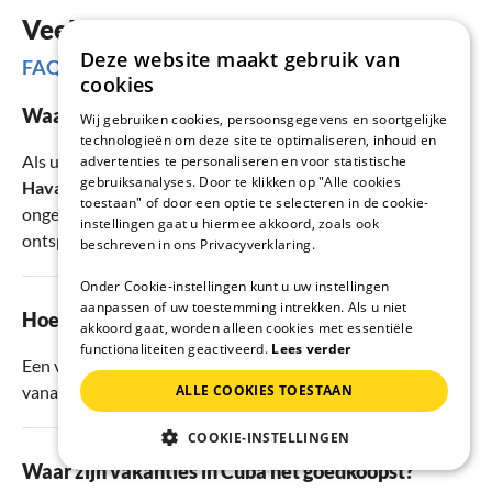
Veelgestelde vragen
Deze website maakt gebruik van
FAQs
cookies
Waar is het het mooist in Cuba?
Wij gebruiken cookies, persoonsgegevens en soortgelijke
technologieën om deze site te optimaliseren, inhoud en
Als u Cuba bezoekt, moet u zeker de regio's
Havana vieja
,
advertenties te personaliseren en voor statistische
gebruiksanalyses. Door te klikken op "Alle cookies
Havanna
en
Holguin
bezoeken. Hier kunt u wandelen in
toestaan" of door een optie te selecteren in de cookie-
ongerepte natuur, genieten van de regionale keuken en
instellingen gaat u hiermee akkoord, zoals ook
ontspannen dagen doorbrengen op idyllische plekken.
beschreven in ons Privacyverklaring.
Onder Cookie-instellingen kunt u uw instellingen
aanpassen of uw toestemming intrekken. Als u niet
Hoe duur is een vakantieverblijf in Cuba?
akkoord gaat, worden alleen cookies met essentiële
functionaliteiten geactiveerd.
Lees verder
Een vakantiehuis of appartement in Cuba is al te boeken
ALLE COOKIES TOESTAAN
vanaf
22
€ per nacht.
COOKIE-INSTELLINGEN
Waar zijn vakanties in Cuba het goedkoopst?