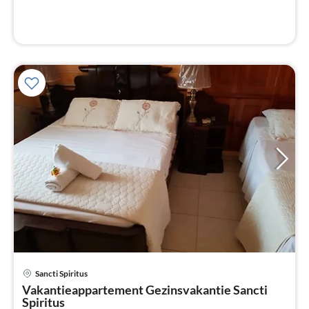
Pri
Sancti Spiritus
va
Vakantieappartement Gezinsvakantie Sancti
€
Spiritus