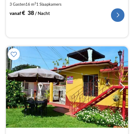
Pe
2
3 Gasten
16 m
1
Slaapkamers
na
€
38
vanaf
/ Nacht