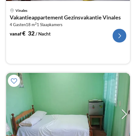
Pri
Vinales
va
Vakantieappartement Gezinsvakantie Vinales
€
2
4 Gasten
18 m
1
Slaapkamers
Pe
na
€
32
vanaf
/ Nacht