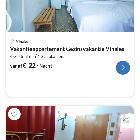
Pri
Vinales
va
Vakantieappartement Gezinsvakantie Vinales
€
2
4 Gasten
16 m
1
Slaapkamers
Pe
na
€
22
vanaf
/ Nacht