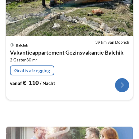
39 km van Dobrich
Pri
Balchik
va
Vakantieappartement Gezinsvakantie Balchik
€
2
2 Gasten
30 m
Pe
na
Gratis afzegging
€
110
vanaf
/ Nacht