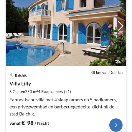
38 km van Dobrich
Pri
Balchik
va
€
Villa Lilly
Pe
2
8 Gasten
250 m
4
Slaapkamers (+1)
na
Fantastische villa met 4 slaapkamers en 5 badkamers,
een privézwembad en barbecuegedeelte, dicht bij de
stad Balchik.
€
98
vanaf
/ Nacht