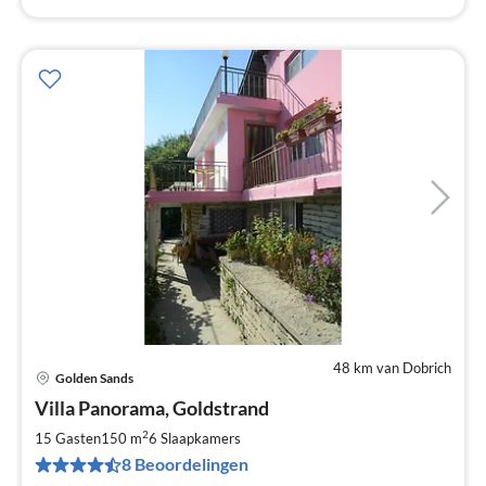
48 km van Dobrich
Golden Sands
Pri
Villa Panorama, Goldstrand
va
€
2
15 Gasten
150 m
6
Slaapkamers
Pe
8 Beoordelingen
na