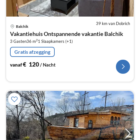
39 km van Dobrich
Pri
Balchik
va
Vakantiehuis Ontspannende vakantie Balchik
€
2
3 Gasten
36 m
1
Slaapkamers (+1)
Pe
na
Gratis afzegging
€
120
vanaf
/ Nacht