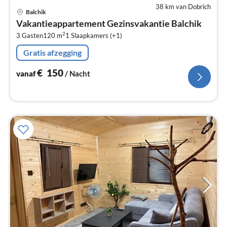
38 km van Dobrich
Pri
Balchik
va
Vakantieappartement Gezinsvakantie Balchik
€
2
3 Gasten
120 m
1
Slaapkamers (+1)
Pe
na
Gratis afzegging
€
150
vanaf
/ Nacht