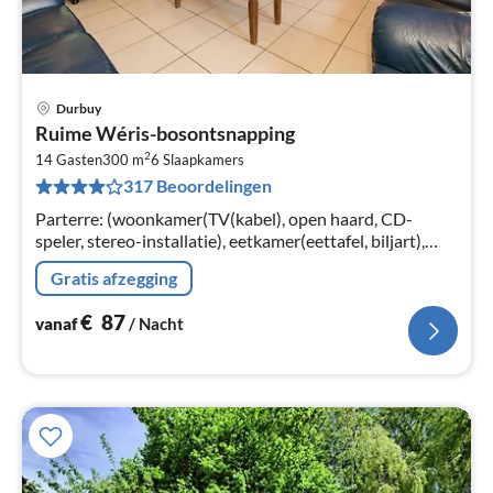
Durbuy
Pri
Ruime Wéris-bosontsnapping
va
2
€
14 Gasten
300 m
6
Slaapkamers
317 Beoordelingen
Pe
na
Parterre: (woonkamer(TV(kabel), open haard, CD-
speler, stereo-installatie), eetkamer(eettafel, biljart),
keuken(fornuis(8 kookplaten, keramisch)
Gratis afzegging
€
87
vanaf
/ Nacht