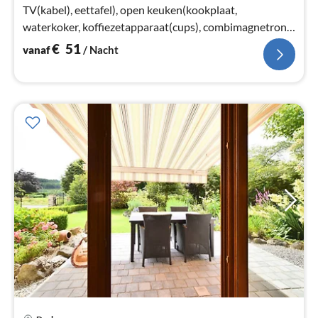
TV(kabel), eettafel), open keuken(kookplaat,
waterkoker, koffiezetapparaat(cups), combimagnetron,
afwasmachine, koel-/vriescombinatie)
€
51
vanaf
/ Nacht