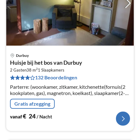
Durbuy
Pri
Huisje bij het bos van Durbuy
va
2
€
2 Gasten
38 m
1
Slaapkamers
132 Beoordelingen
Pe
na
Parterre: (woonkamer, zitkamer, kitchenette(fornuis(2
kookplaten, gas), magnetron, koelkast), slaapkamer(2-
pers. bed(140 x 200 cm)), badkamer(ligbad, wastafel,
Gratis afzegging
toilet))
€
24
vanaf
/ Nacht