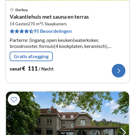
Durbuy
Pri
Vakantiehuis met sauna en terras
va
2
€
14 Gasten
270 m
5
Slaapkamers
95 Beoordelingen
Pe
na
Parterre: (ingang, open keuken(waterkoker,
broodrooster, fornuis(4 kookplaten, keramisch),
koffiezetapparaat(filtermaling, pads)
Gratis afzegging
€
111
vanaf
/ Nacht