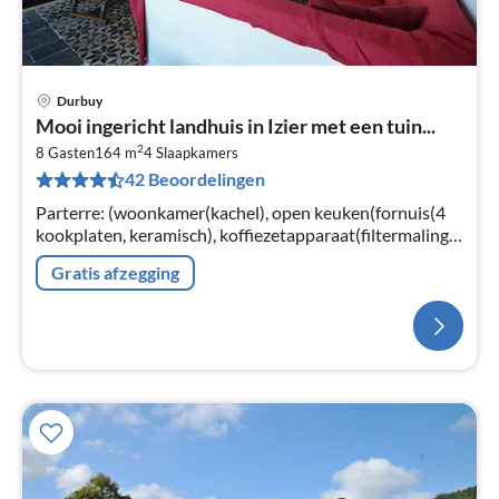
Durbuy
Mooi ingericht landhuis in Izier met een tuin...
2
8 Gasten
164 m
4
Slaapkamers
42 Beoordelingen
Parterre: (woonkamer(kachel), open keuken(fornuis(4
kookplaten, keramisch), koffiezetapparaat(filtermaling),
oven, magnetron, afwasmachine, koelkast)
Gratis afzegging