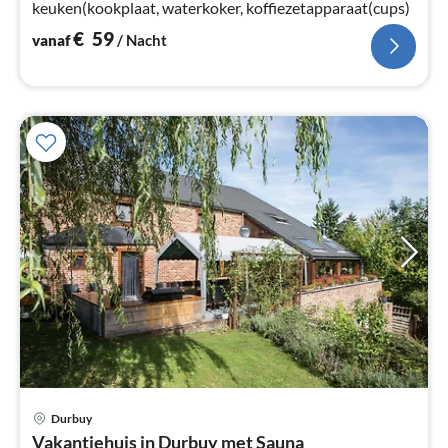
keuken(kookplaat, waterkoker, koffiezetapparaat(cups)
€
59
vanaf
/ Nacht
Durbuy
Pri
Vakantiehuis in Durbuy met Sauna