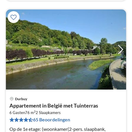
Durbuy
Pri
Appartement in België met Tuinterras
va
2
€
6 Gasten
76 m
2
Slaapkamers
65 Beoordelingen
Pe
na
Op de 1e etage: (woonkamer(2-pers. slaapbank,