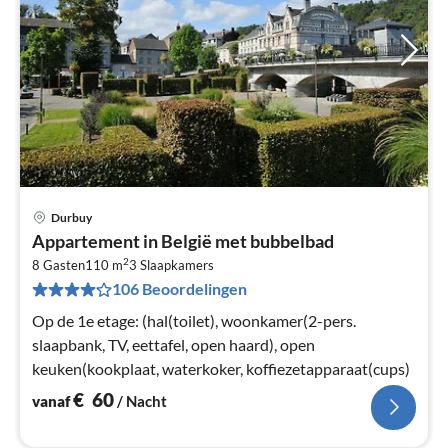
Durbuy
Pri
Appartement in België met bubbelbad
va
2
€
8 Gasten
110 m
3
Slaapkamers
106 Beoordelingen
Pe
na
Op de 1e etage: (hal(toilet), woonkamer(2-pers.
slaapbank, TV, eettafel, open haard), open
keuken(kookplaat, waterkoker, koffiezetapparaat(cups)
€
60
vanaf
/ Nacht