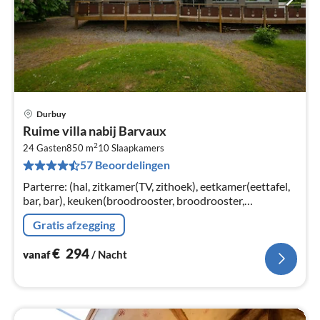
Durbuy
Pri
Ruime villa nabij Barvaux
va
2
€
24 Gasten
850 m
10
Slaapkamers
57 Beoordelingen
Pe
na
Parterre: (hal, zitkamer(TV, zithoek), eetkamer(eettafel,
bar, bar), keuken(broodrooster, broodrooster,
fornuis(gas)
Gratis afzegging
€
294
vanaf
/ Nacht