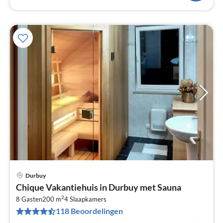
Durbuy
Pri
Chique Vakantiehuis in Durbuy met Sauna
va
2
€
8 Gasten
200 m
4
Slaapkamers
118 Beoordelingen
Pe
na