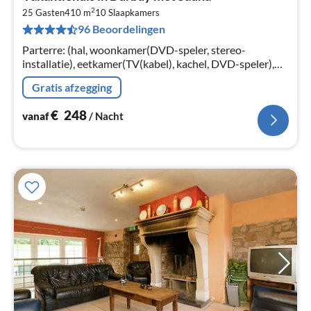
va
2
€
25 Gasten
410 m
10
Slaapkamers
96 Beoordelingen
Pe
na
Parterre: (hal, woonkamer(DVD-speler, stereo-
installatie), eetkamer(TV(kabel), kachel, DVD-speler),
keuken(fornuis(4 kookplaten, keramisch),
Gratis afzegging
koffiezetapparaat(filtermaling)
€
248
vanaf
/ Nacht