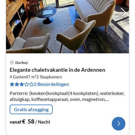
Durbuy
Pri
Elegante chaletvakantie in de Ardennen
va
2
€
4 Gasten
47 m
2
Slaapkamers
2 Beoordelingen
Pe
na
Parterre: (keuken(kookplaat(4 kookplaten), waterkoker,
afzuigkap, koffiezetapparaat, oven, magnetron,
afwasmachine, , ), woon/eetkamer(TV, eettafel, zithoek)
Gratis afzegging
€
58
vanaf
/ Nacht