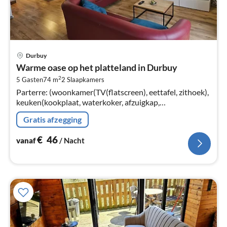
Pri
Durbuy
va
Warme oase op het platteland in Durbuy
€
2
5 Gasten
74 m
2
Slaapkamers
Pe
Parterre: (woonkamer(TV(flatscreen), eettafel, zithoek),
na
keuken(kookplaat, waterkoker, afzuigkap,
koffiezetapparaat, combimagnetron, koelkast, , )
Gratis afzegging
€
46
vanaf
/ Nacht