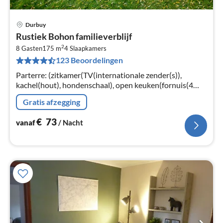
Durbuy
Pri
Rustiek Bohon familieverblijf
va
2
€
8 Gasten
175 m
4
Slaapkamers
123 Beoordelingen
Pe
na
Parterre: (zitkamer(TV(internationale zender(s)),
kachel(hout), hondenschaal), open keuken(fornuis(4
kookplaten), koffiezetapparaat(filtermaling)
Gratis afzegging
€
73
vanaf
/ Nacht