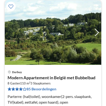
Durbuy
Pri
Modern Appartement in België met Bubbelbad
va
2
€
8 Gasten
110 m
3
Slaapkamers
85 Beoordelingen
Pe
na
Parterre: (hal(toilet), woonkamer(2-pers. slaapbank,
TV(kabel), eettafel, open haard), open