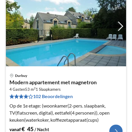
Durbuy
Pri
Modern appartement met magnetron
va
2
€
4 Gasten
53 m
1
Slaapkamers
102 Beoordelingen
Pe
na
Op de 1e etage: (woonkamer(2-pers. slaapbank,
TV(flatscreen, digital), eettafel(4 personen)), open
keuken(waterkoker, koffiezetapparaat(cups)
€
45
vanaf
/ Nacht