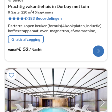
Durbuy
Pri
Prachtig vakantiehuis in Durbuy met tuin
va
2
€
8 Gasten
220 m
4
Slaapkamers
183 Beoordelingen
Pe
na
Parterre: (open keuken(fornuis(4 kookplaten, inductie),
koffiezetapparaat, oven, magnetron, afwasmachine,
koelkast, vriezer), woon/eetkamer(eettafel(8 personen),
Gratis afzegging
kachel(hout)
€
52
vanaf
/ Nacht