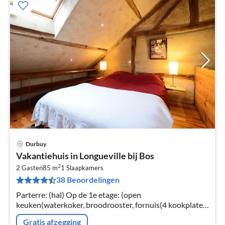
Durbuy
Pri
Vakantiehuis in Longueville bij Bos
va
2
€
2 Gasten
85 m
1
Slaapkamers
38 Beoordelingen
Pe
na
Parterre: (hal) Op de 1e etage: (open
keuken(waterkoker, broodrooster, fornuis(4 kookplaten,
keramisch), koffiezetapparaat(filtermaling), oven,
Gratis afzegging
magnetron, koelkast(+ vriesvak))