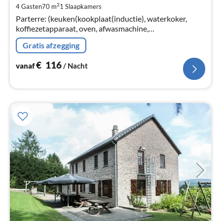
2
4 Gasten
70 m
1
Slaapkamers
Pe
Parterre: (keuken(kookplaat(inductie), waterkoker,
na
koffiezetapparaat, oven, afwasmachine,
koel-/vriescombinatie), woon/eetkamer(TV, eettafel,
Gratis afzegging
kachel(Pellet)
€
116
vanaf
/ Nacht