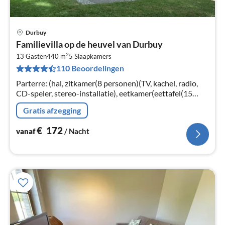
Durbuy
Pri
Familievilla op de heuvel van Durbuy
va
2
€
13 Gasten
440 m
5
Slaapkamers
110 Beoordelingen
Pe
na
Parterre: (hal, zitkamer(8 personen)(TV, kachel, radio,
CD-speler, stereo-installatie), eetkamer(eettafel(15
personen)), open keuken(waterkoker,
Gratis afzegging
fornuis(keramisch)
€
172
vanaf
/ Nacht