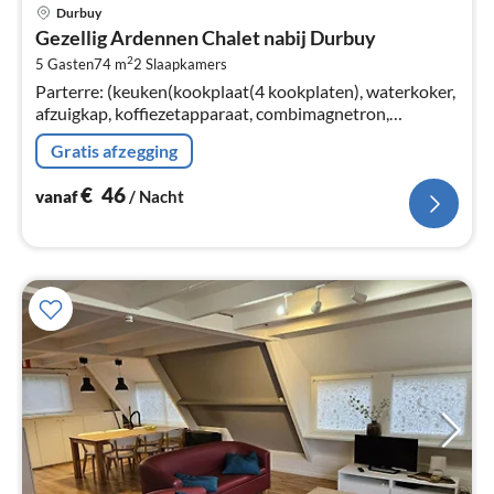
Pri
Durbuy
va
Gezellig Ardennen Chalet nabij Durbuy
€
2
5 Gasten
74 m
2
Slaapkamers
Pe
Parterre: (keuken(kookplaat(4 kookplaten), waterkoker,
na
afzuigkap, koffiezetapparaat, combimagnetron,
afwasmachine, , ), woon/eetkamer(TV(flatscreen),
Gratis afzegging
eettafel, zithoek)
€
46
vanaf
/ Nacht