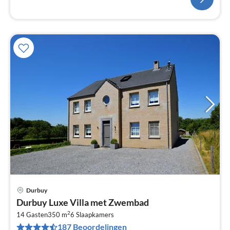
Durbuy
Pri
Durbuy Luxe Villa met Zwembad
va
2
€
14 Gasten
350 m
6
Slaapkamers
187 Beoordelingen
Pe