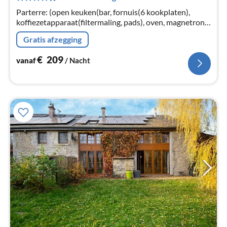
na
Parterre: (open keuken(bar, fornuis(6 kookplaten),
koffiezetapparaat(filtermaling, pads), oven, magnetron,
afwasmachine, 2x koelkast(Amerikaans), vriezer,
Gratis afzegging
kinderstoel)
€
209
vanaf
/ Nacht