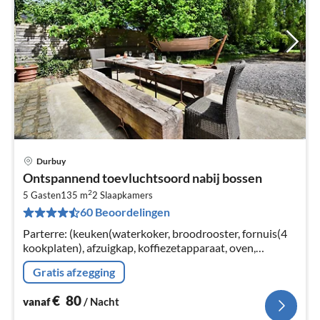
Durbuy
Pri
Ontspannend toevluchtsoord nabij bossen
va
2
€
5 Gasten
135 m
2
Slaapkamers
60 Beoordelingen
Pe
na
Parterre: (keuken(waterkoker, broodrooster, fornuis(4
kookplaten), afzuigkap, koffiezetapparaat, oven,
magnetron, afwasmachine, koelkast),
Gratis afzegging
woon/eetkamer(TV(flatscreen)
€
80
vanaf
/ Nacht