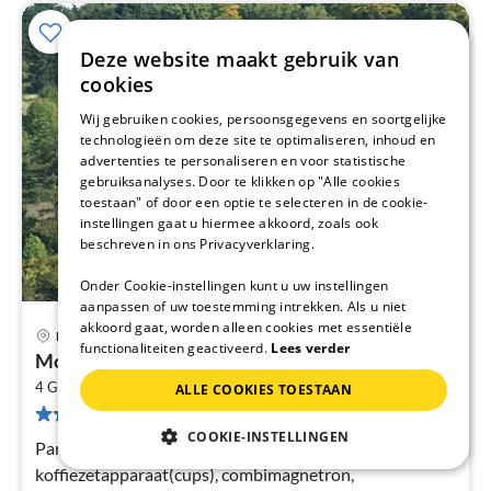
Deze website maakt gebruik van
cookies
Wij gebruiken cookies, persoonsgegevens en soortgelijke
technologieën om deze site te optimaliseren, inhoud en
advertenties te personaliseren en voor statistische
gebruiksanalyses. Door te klikken op "Alle cookies
toestaan" of door een optie te selecteren in de cookie-
instellingen gaat u hiermee akkoord, zoals ook
beschreven in ons Privacyverklaring.
Onder Cookie-instellingen kunt u uw instellingen
aanpassen of uw toestemming intrekken. Als u niet
akkoord gaat, worden alleen cookies met essentiële
Durbuy
functionaliteiten geactiveerd.
Lees verder
Pri
Modern appartement met terras
va
2
€
4 Gasten
36 m
1
Slaapkamers
ALLE COOKIES TOESTAAN
94 Beoordelingen
Pe
COOKIE-INSTELLINGEN
na
Parterre: (open keuken(waterkoker,
koffiezetapparaat(cups), combimagnetron,