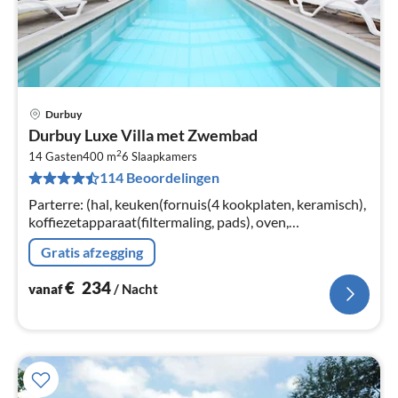
Durbuy
Pri
Durbuy Luxe Villa met Zwembad
va
2
€
14 Gasten
400 m
6
Slaapkamers
114 Beoordelingen
Pe
na
Parterre: (hal, keuken(fornuis(4 kookplaten, keramisch),
koffiezetapparaat(filtermaling, pads), oven,
oven(stoom), magnetron, afwasmachine,
Gratis afzegging
koelkast(Amerikaans), 2x kinderstoel)
€
234
vanaf
/ Nacht