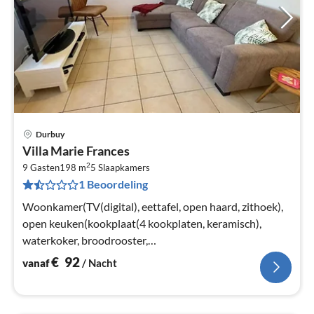
Durbuy
Pri
Villa Marie Frances
va
2
€
9 Gasten
198 m
5
Slaapkamers
1 Beoordeling
Pe
na
Woonkamer(TV(digital), eettafel, open haard, zithoek),
open keuken(kookplaat(4 kookplaten, keramisch),
waterkoker, broodrooster,
koffiezetapparaat(filtermaling)
€
92
vanaf
/ Nacht