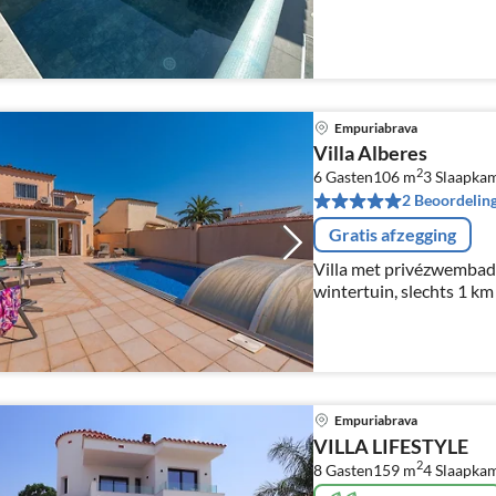
Empuriabrava
Villa Alberes
2
6 Gasten
106 m
3
Slaapka
2 Beoordelin
Gratis afzegging
Villa met privézwembad,
wintertuin, slechts 1 km
personen.
Empuriabrava
VILLA LIFESTYLE
2
8 Gasten
159 m
4
Slaapka