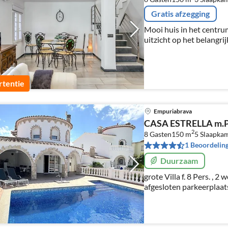
Gratis afzegging
Mooi huis in het centru
uitzicht op het belangrij
gerenoveerd en modern 
behoefte aan de auto! 
lopen.
tentie
Empuriabrava
CASA ESTRELLA m.P
2
8 Gasten
150 m
5
Slaapka
1 Beoordelin
Duurzaam
grote Villa f. 8 Pers. , 2 wooneenheden, lucht,
afgesloten parkeerplaat