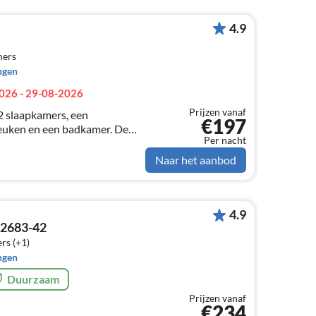
4.9
mers
ngen
026 - 29-08-2026
Prijzen vanaf
2 slaapkamers, een
€197
euken en een badkamer. De
Per nacht
 een doodlopende straat. De
tand in 5 minuten. Er k
Naar het aanbod
4.9
62683-42
rs (+1)
ngen
Duurzaam
Prijzen vanaf
€234