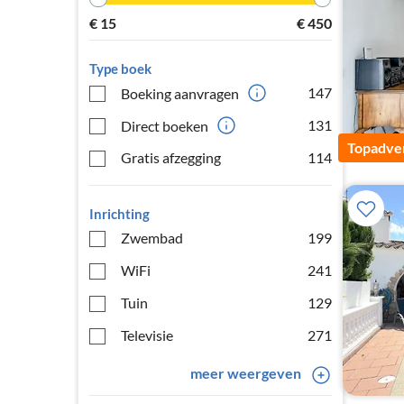
€
15
€
450
Type boek
147
Boeking aanvragen
131
Direct boeken
Topadver
Gratis afzegging
114
Inrichting
Zwembad
199
WiFi
241
Tuin
129
Televisie
271
meer weergeven