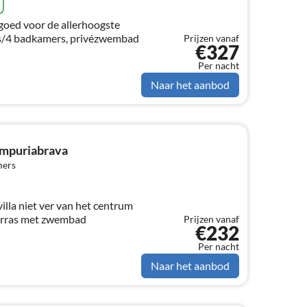
oed voor de allerhoogste
s/4 badkamers, privézwembad
Prijzen vanaf
€327
Per nacht
Naar het aanbod
Empuriabrava
mers
illa niet ver van het centrum
erras met zwembad
Prijzen vanaf
€232
Per nacht
Naar het aanbod