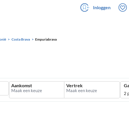
Inloggen
onië
Costa Brava
Empuriabrava
Aankomst
Vertrek
Ga
2 