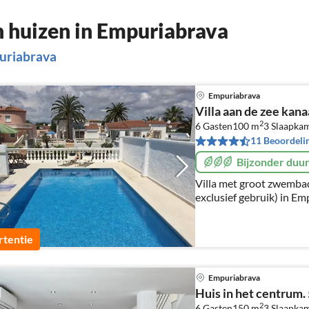
 huizen in Empuriabrava
uriabrava
Empuriabrava
Villa aan de zee kana
2
6 Gasten
100 m
3
Slaapka
11 Beoordeli
Bijzonder duu
Villa met groot zwembad
exclusief gebruik) in Em
minuten lopen naar het
voor het zwembad. Alle 
airconditioning.
tentie
Empuriabrava
Huis in het centrum. 
2
6 Gasten
150 m
3
Slaapka