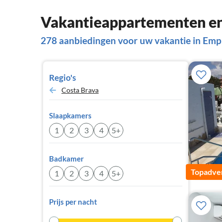
Vakantieappartementen en
278 aanbiedingen voor uw vakantie in Emp
Regio's
Costa Brava
Slaapkamers
1
2
3
4
5+
Badkamer
Topadver
1
2
3
4
5+
Prijs per nacht