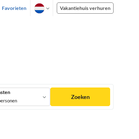
Favorieten
Vakantiehuis verhuren
sten
Zoeken
personen