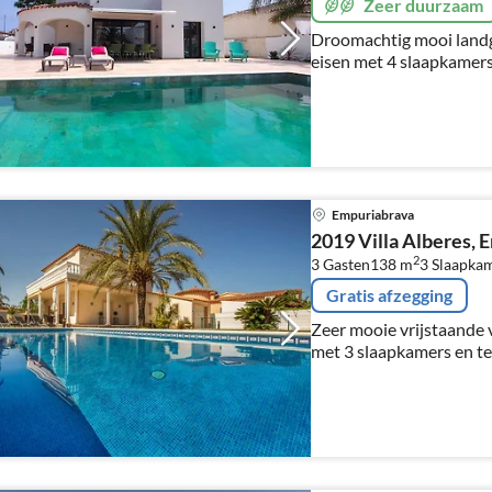
Zeer duurzaam
Droomachtig mooi landg
eisen met 4 slaapkamer
Empuriabrava
2019 Villa Alberes, 
2
3 Gasten
138 m
3
Slaapka
Gratis afzegging
Zeer mooie vrijstaande v
met 3 slaapkamers en t