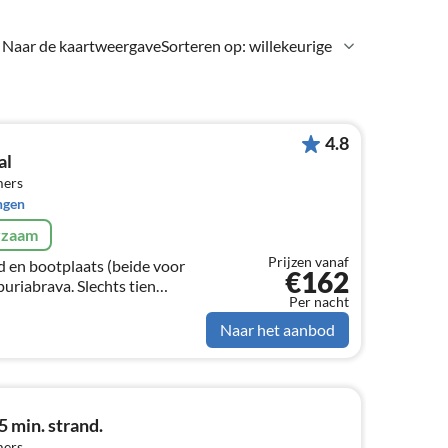
Naar de kaartweergave
Sorteren op: willekeurige
4.8
al
mers
ngen
rzaam
Prijzen vanaf
 en bootplaats (beide voor
€162
puriabrava. Slechts tien
Per nacht
 strand. Zonneverwarming
kamers zijn voorzien van
Naar het aanbod
5 min. strand.
mers