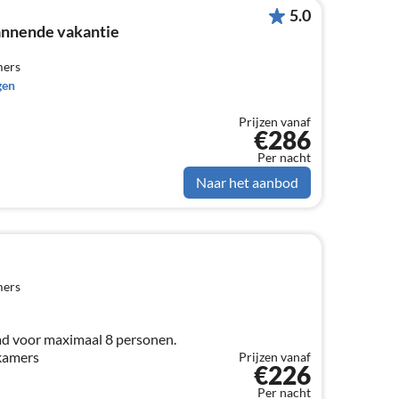
5.0
annende vakantie
mers
gen
Prijzen vanaf
€286
Per nacht
Naar het aanbod
mers
d voor maximaal 8 personen.
kamers
Prijzen vanaf
€226
Per nacht