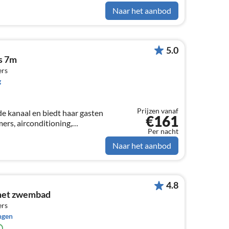
Naar het aanbod
5.0
ts 7m
ers
g
Prijzen vanaf
ede kanaal en biedt haar gasten
€161
ers, airconditioning,
Per nacht
oor het terras de ligplaats
Naar het aanbod
4.8
 met zwembad
ers
ngen