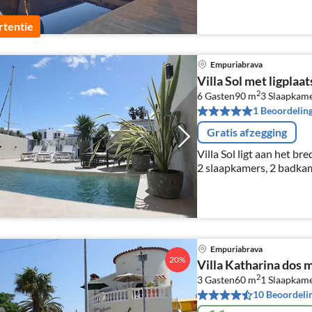
tentie
Empuriabrava
Villa Sol met ligplaa
2
6 Gasten
90 m
3
Slaapkam
1 Beoordelin
Gratis afzegging
Villa Sol ligt aan het br
2 slaapkamers, 2 badkam
parkeerplaats en direct v
van 7m
Empuriabrava
20%
Villa Katharina dos
2
3 Gasten
60 m
1
Slaapkam
10 Beoordeli