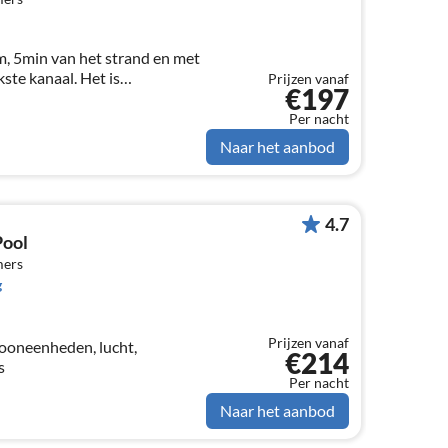
m, 5min van het strand en met
kste kanaal. Het is
Prijzen vanaf
€197
in het centrum maar rustig
Commercieel gebied 3min
Per nacht
Naar het aanbod
4.7
ool
mers
g
Prijzen vanaf
€214
s
Per nacht
Naar het aanbod