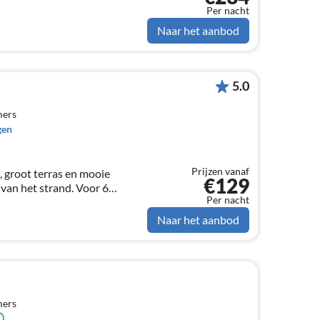
Per nacht
Naar het aanbod
5.0
mers
gen
Prijzen vanaf
 groot terras en mooie
€129
 van het strand. Voor 6
Per nacht
Naar het aanbod
mers