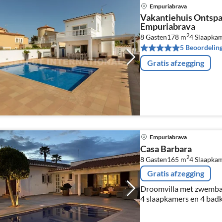
Empuriabrava
Vakantiehuis Ontsp
Empuriabrava
2
8 Gasten
178 m
4
Slaapka
5 Beoordelin
Gratis afzegging
Empuriabrava
Casa Barbara
2
8 Gasten
165 m
4
Slaapka
Gratis afzegging
Droomvilla met zwemba
4 slaapkamers en 4 bad