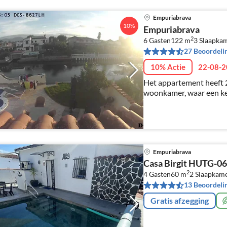
Empuriabrava
10%
Empuriabrava
2
6 Gasten
122 m
3
Slaapka
27 Beoordeli
10% Actie
22-08-2
Het appartement heeft 
woonkamer, waar een k
inrichting is gelegen in
supermarkt is op loopafs
Empuriabrava
Casa Birgit HUTG-0
2
4 Gasten
60 m
2
Slaapkame
13 Beoordeli
Gratis afzegging