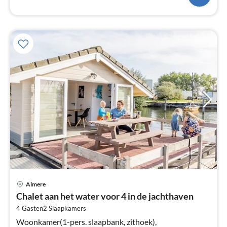
Pri
Almere
va
Chalet aan het water voor 4 in de jachthaven
€
4 Gasten
2
Slaapkamers
Pe
na
Woonkamer(1-pers. slaapbank, zithoek),