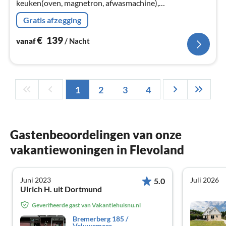
keuken(oven, magnetron, afwasmachine),
slaapkamer(2x 1-pers. bed), badkamer(douche,
Gratis afzegging
wastafel), bijkeuken)
€
139
vanaf
/ Nacht
1
2
3
4
Gastenbeoordelingen van onze
vakantiewoningen in Flevoland
Juni 2023
Juli 2026
5.0
Ulrich H. uit Dortmund
Geverifieerde gast van Vakantiehuisnu.nl
Bremerberg 185 /
Veluwemeer