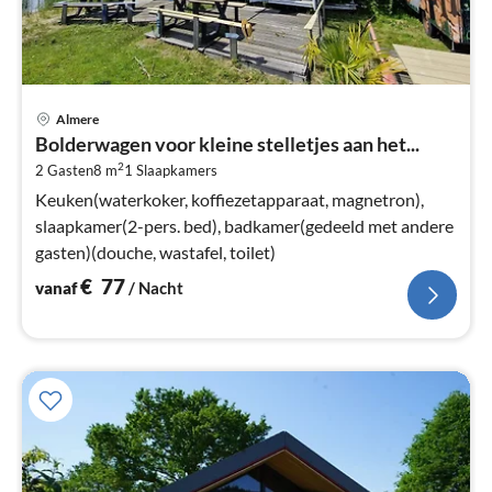
Pri
Almere
va
Bolderwagen voor kleine stelletjes aan het...
€
2
2 Gasten
8 m
1
Slaapkamers
Pe
na
Keuken(waterkoker, koffiezetapparaat, magnetron),
slaapkamer(2-pers. bed), badkamer(gedeeld met andere
gasten)(douche, wastafel, toilet)
€
77
vanaf
/ Nacht