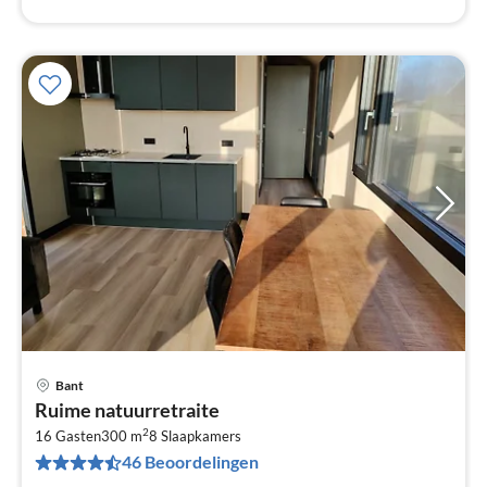
Bant
Pri
Ruime natuurretraite
va
2
€
16 Gasten
300 m
8
Slaapkamers
46 Beoordelingen
Pe