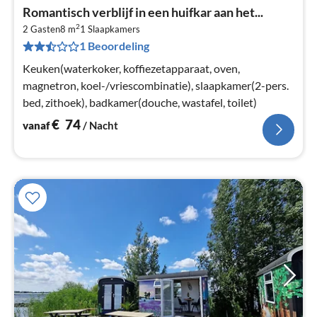
Pri
Romantisch verblijf in een huifkar aan het...
va
2
€
2 Gasten
8 m
1
Slaapkamers
1 Beoordeling
Pe
na
Keuken(waterkoker, koffiezetapparaat, oven,
magnetron, koel-/vriescombinatie), slaapkamer(2-pers.
bed, zithoek), badkamer(douche, wastafel, toilet)
€
74
vanaf
/ Nacht