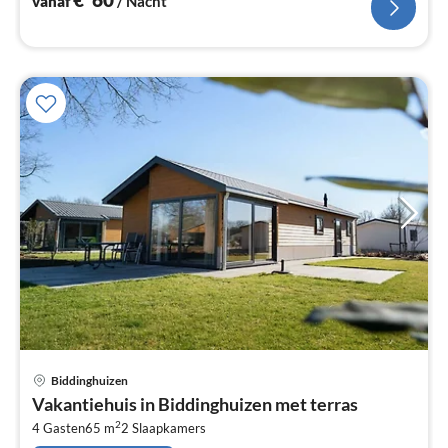
vanaf
/ Nacht
Pri
Biddinghuizen
va
Vakantiehuis in Biddinghuizen met terras
€
2
4 Gasten
65 m
2
Slaapkamers
Pe