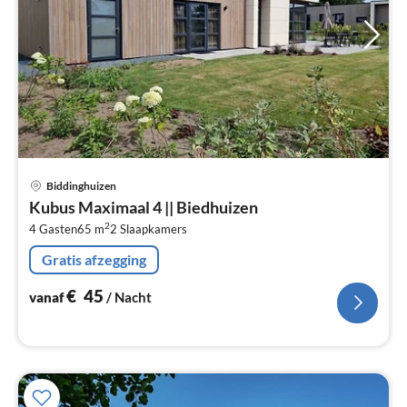
Pri
Biddinghuizen
va
Kubus Maximaal 4 || Biedhuizen
€
2
4 Gasten
65 m
2
Slaapkamers
Pe
na
Gratis afzegging
€
45
vanaf
/ Nacht