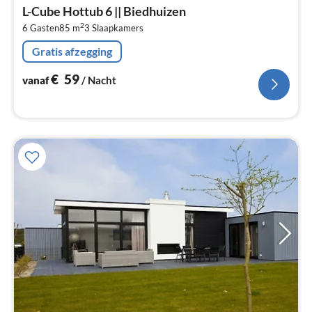
va
L-Cube Hottub 6 || Biedhuizen
€
2
6 Gasten
85 m
3
Slaapkamers
Pe
na
Gratis afzegging
€
59
vanaf
/ Nacht