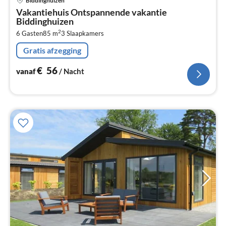
Biddinghuizen
va
Vakantiehuis Ontspannende vakantie
€
Biddinghuizen
Pe
2
6 Gasten
85 m
3
Slaapkamers
na
Gratis afzegging
€
56
vanaf
/ Nacht