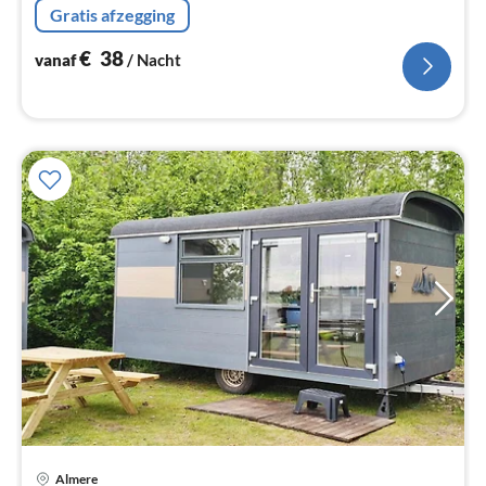
na
Gratis afzegging
€
38
vanaf
/ Nacht
Almere