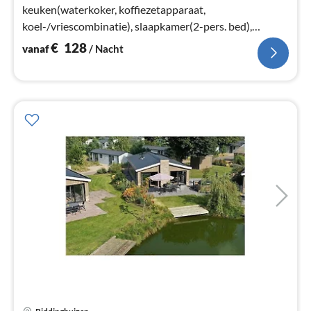
keuken(waterkoker, koffiezetapparaat,
koel-/vriescombinatie), slaapkamer(2-pers. bed),
slaapkamer(stapelbed)
€
128
vanaf
/ Nacht
Pri