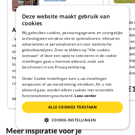
Biddinghuizen
Deze website maakt gebruik van
Toon Duits
cookies
Dit was de 
verbleven 
Aankomen en zich op zijn gemak voelen.
Wij gebruiken cookies, persoonsgegevens en soortgelijke
van genoten
technologieën om deze site te optimaliseren, inhoud en
: We verbleven slechts 3 nachten in deze oase
complex en 
advertenties te personaliseren en voor statistische
van welzijn, maar bij aankomst was het
tip voor g
gebruiksanalyses. Door te klikken op "Alle cookies
meteen betoverend. Na de eerste tour door
mee te nem
toestaan" of door een optie te selecteren in de cookie-
het huis ontdekten we al snel dat hoewel de
kunnen noga
instellingen gaat u hiermee akkoord, zoals ook
inrichting wat ouder was, het met veel oog
ramen zoude
beschreven in ons Privacyverklaring.
voor detail was samengesteld. We waren ook
enige klein
overtuigd van de netheid van het huis en de
Onder Cookie-instellingen kunt u uw instellingen
in de buurt
compleetheid van de keukenuitrusting, hier
aanpassen of uw toestemming intrekken. Als u niet
speelplekke
€
kun je ook lekker koken. De locatie in het park
vanaf
akkoord gaat, worden alleen cookies met essentiële
goed bereik
€91
functionaliteiten geactiveerd.
Lees verder
is uitstekend en het overdekte terras nodigt
vanaf
Nacht
We zouden 
uit om te blijven hangen. Het contact met de
ALLE COOKIES TOESTAAN
verhuurders verliep vlekkeloos, hierbij
nogmaals hartelijk dank voor jullie
COOKIE-INSTELLINGEN
eerlijkheid... Jullie weten ook waarom. Tot slot
kunnen we alleen maar een aanbeveling doen,
Meer inspiratie voor je
het hele pakket klopt hier. Veel vriendelijke