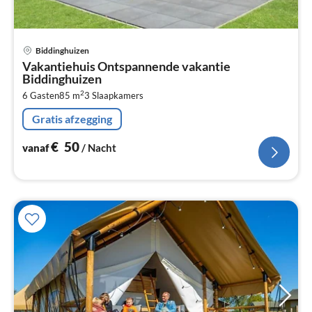
Pri
Biddinghuizen
va
Vakantiehuis Ontspannende vakantie
€
Biddinghuizen
Pe
2
6 Gasten
85 m
3
Slaapkamers
na
Gratis afzegging
€
50
vanaf
/ Nacht