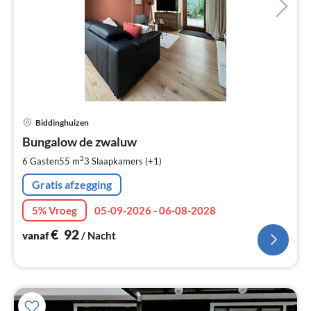
Pri
Biddinghuizen
va
€
Bungalow de zwaluw
Pe
2
6 Gasten
55 m
3
Slaapkamers (+1)
na
Gratis afzegging
5% Vroeg
05-09-2026 - 06-08-2028
€
92
vanaf
/ Nacht