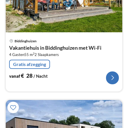
Pri
Biddinghuizen
va
Vakantiehuis in Biddinghuizen met Wi-Fi
€
2
4 Gasten
55 m
2
Slaapkamers
Pe
na
Gratis afzegging
€
28
vanaf
/ Nacht