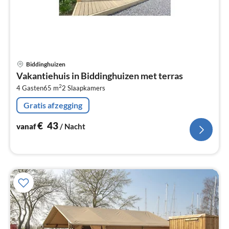
Pri
Biddinghuizen
va
Vakantiehuis in Biddinghuizen met terras
€
2
4 Gasten
65 m
2
Slaapkamers
Pe
na
Gratis afzegging
€
43
vanaf
/ Nacht