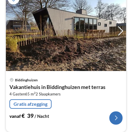
Pri
Biddinghuizen
va
Vakantiehuis in Biddinghuizen met terras
€
2
4 Gasten
65 m
2
Slaapkamers
Pe
na
Gratis afzegging
€
39
vanaf
/ Nacht