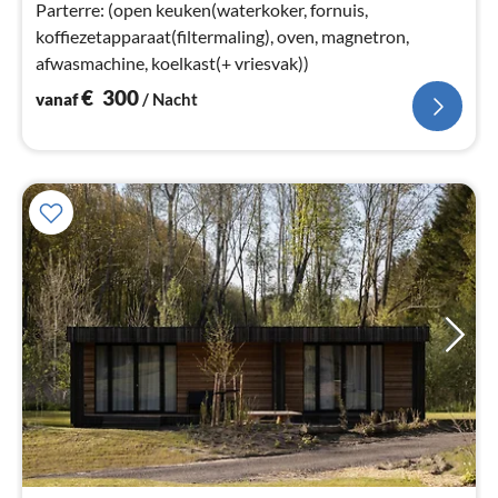
na
Parterre: (open keuken(waterkoker, fornuis,
koffiezetapparaat(filtermaling), oven, magnetron,
afwasmachine, koelkast(+ vriesvak))
€
300
vanaf
/ Nacht