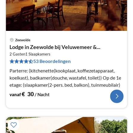
Zeewolde
Pri
Lodge in Zeewolde bij Veluwemeer &...
va
€
2 Gasten
1
Slaapkamers
53 Beoordelingen
Pe
na
Parterre: (kitchenette(kookplaat, koffiezetapparaat,
koelkast), badkamer(douche, wastafel, toilet)) Op de 1e
etage: (slaapkamer(2-pers. bed, balkon), tuinmeubilair)
€
30
vanaf
/ Nacht