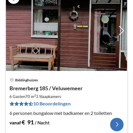
Biddinghuizen
Pri
Bremerberg 185 / Veluwemeer
va
€
2
6 Gasten
70 m
3
Slaapkamers
Pe
10 Beoordelingen
na
6 personen bungalow met badkamer en 2 toiletten
€
91
vanaf
/ Nacht