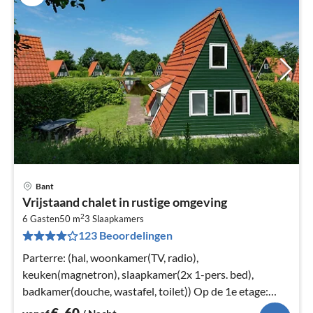
Bant
Pri
Vrijstaand chalet in rustige omgeving
va
2
€
6 Gasten
50 m
3
Slaapkamers
123 Beoordelingen
Pe
na
Parterre: (hal, woonkamer(TV, radio),
keuken(magnetron), slaapkamer(2x 1-pers. bed),
badkamer(douche, wastafel, toilet)) Op de 1e etage:
(slaapkamer(2x 1-pers. bed)
€
60