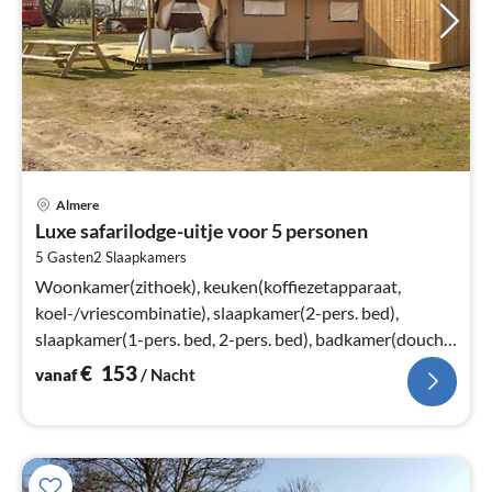
Pri
Almere
va
Luxe safarilodge-uitje voor 5 personen
€
5 Gasten
2
Slaapkamers
Pe
na
Woonkamer(zithoek), keuken(koffiezetapparaat,
koel-/vriescombinatie), slaapkamer(2-pers. bed),
slaapkamer(1-pers. bed, 2-pers. bed), badkamer(douche,
wastafel, toilet)
€
153
vanaf
/ Nacht