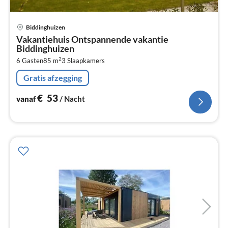
Pri
Biddinghuizen
va
Vakantiehuis Ontspannende vakantie
€
Biddinghuizen
Pe
2
6 Gasten
85 m
3
Slaapkamers
na
Gratis afzegging
€
53
vanaf
/ Nacht