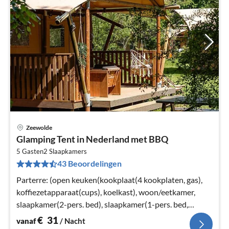
Zeewolde
Pri
Glamping Tent in Nederland met BBQ
va
€
5 Gasten
2
Slaapkamers
43 Beoordelingen
Pe
na
Parterre: (open keuken(kookplaat(4 kookplaten, gas),
koffiezetapparaat(cups), koelkast), woon/eetkamer,
slaapkamer(2-pers. bed), slaapkamer(1-pers. bed,
stapelbed)
€
31
vanaf
/ Nacht