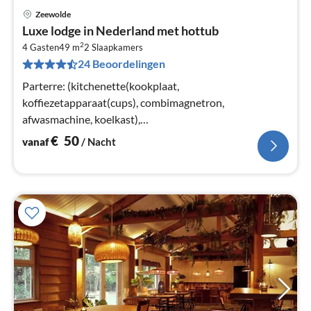
Zeewolde
Pri
Luxe lodge in Nederland met hottub
va
2
€
4 Gasten
49 m
2
Slaapkamers
24 Beoordelingen
Pe
na
Parterre: (kitchenette(kookplaat,
koffiezetapparaat(cups), combimagnetron,
afwasmachine, koelkast),
woon/eetkamer(airconditioning), slaapkamer(2-pers.
€
50
vanaf
/ Nacht
bed of 2x1 pers. Bedden)