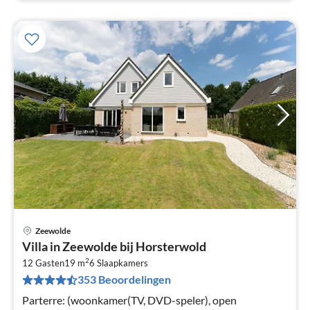
Zeewolde
Pri
Villa in Zeewolde bij Horsterwold
va
2
€
12 Gasten
19 m
6
Slaapkamers
353 Beoordelingen
Pe
na
Parterre: (woonkamer(TV, DVD-speler), open