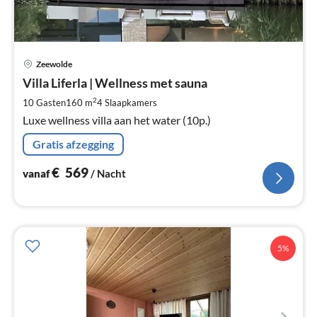
Pri
Zeewolde
va
€
Villa Liferla | Wellness met sauna
Pe
2
10 Gasten
160 m
4
Slaapkamers
na
Luxe wellness villa aan het water (10p.)
Gratis afzegging
€
569
vanaf
/ Nacht
5%