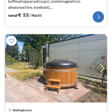
koffiezetapparaat(cups), combimagnetron,
afwasmachine, koelkast),
woon/eetkamer(airconditioning), slaapkamer(2x 1-pers.
€
53
vanaf
/ Nacht
bed(boxspring))
Pri
Biddinghuizen