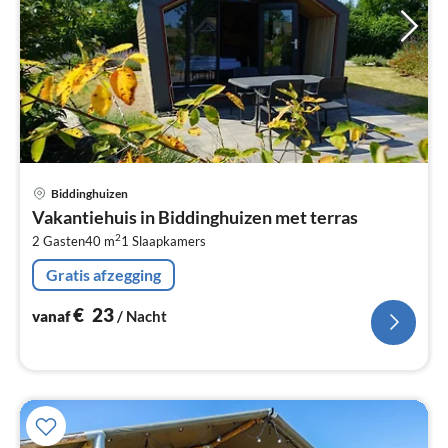
Pri
Biddinghuizen
va
Vakantiehuis in Biddinghuizen met terras
€
2
2 Gasten
40 m
1
Slaapkamers
Pe
na
Gratis afzegging
€
23
vanaf
/ Nacht