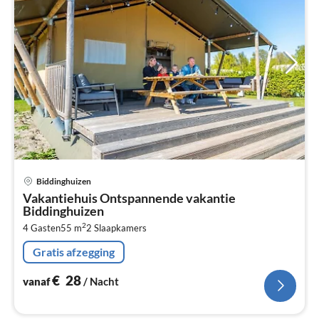
Pri
Biddinghuizen
va
Vakantiehuis Ontspannende vakantie
€
Biddinghuizen
Pe
2
4 Gasten
55 m
2
Slaapkamers
na
Gratis afzegging
€
28
vanaf
/ Nacht