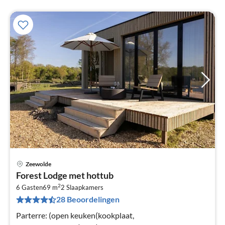
Zeewolde
Pri
Forest Lodge met hottub
va
2
€
6 Gasten
69 m
2
Slaapkamers
28 Beoordelingen
Pe
na
Parterre: (open keuken(kookplaat,