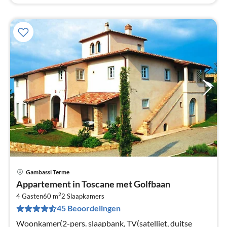
Gambassi Terme
Pri
Appartement in Toscane met Golfbaan
va
2
€
4 Gasten
60 m
2
Slaapkamers
45 Beoordelingen
Pe
na
Woonkamer(2-pers. slaapbank, TV(satelliet, duitse