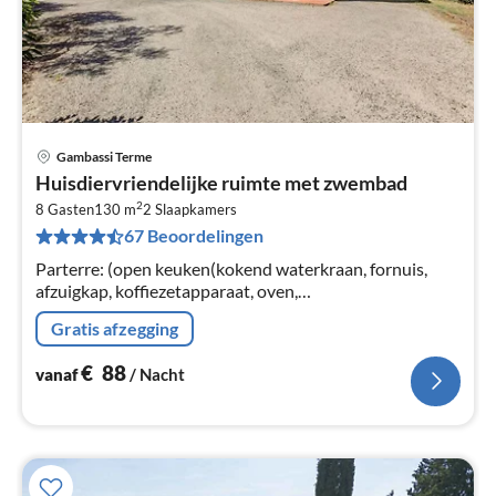
Gambassi Terme
Pri
Huisdiervriendelijke ruimte met zwembad
va
2
€
8 Gasten
130 m
2
Slaapkamers
67 Beoordelingen
Pe
na
Parterre: (open keuken(kokend waterkraan, fornuis,
afzuigkap, koffiezetapparaat, oven,
koel-/vriescombinatie), woon/eetkamer(2-pers.
Gratis afzegging
slaapbank, TV(satelliet), eettafel)
€
88
vanaf
/ Nacht