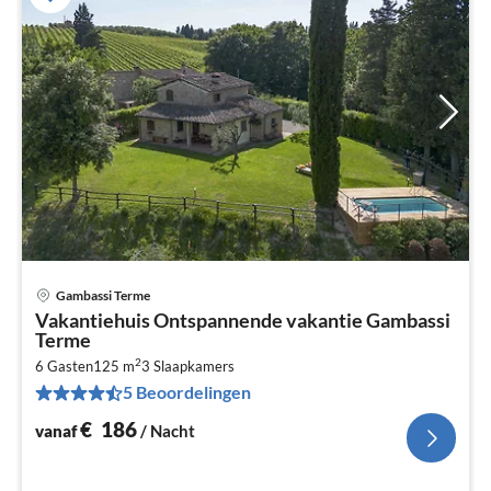
Gambassi Terme
Pri
Vakantiehuis Ontspannende vakantie Gambassi
va
Terme
€
2
6 Gasten
125 m
3
Slaapkamers
Pe
5 Beoordelingen
na
€
186
vanaf
/ Nacht