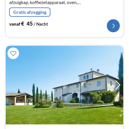
afzuigkap, koffiezetapparaat, oven,
koel-/vriescombinatie), woon/eetkamer(2-pers.
Gratis afzegging
slaapbank, TV(satelliet), eettafel))
€
45
vanaf
/ Nacht