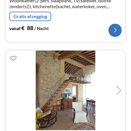
Woonkamer(2-pers. slaapbank, TV(satelliet, duitse
zender(s))), kitchenette(kachel, waterkoker, oven,
afwasmachine, koel-/vriescombinatie), slaapkamer(2-
Gratis afzegging
pers. bed)
€
88
vanaf
/ Nacht