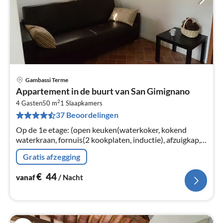
Gambassi Terme
Pri
Appartement in de buurt van San Gimignano
va
2
€
4 Gasten
50 m
1
Slaapkamers
37 Beoordelingen
Pe
na
Op de 1e etage: (open keuken(waterkoker, kokend
waterkraan, fornuis(2 kookplaten, inductie), afzuigkap,
koffiezetapparaat, magnetron, koelkast),
Gratis afzegging
woon/eetkamer(2-pers. slaapbank)
€
44
vanaf
/ Nacht