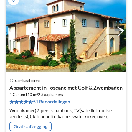
Gambassi Terme
Pri
Appartement in Toscane met Golf & Zwembaden
va
2
€
4 Gasten
110 m
2
Slaapkamers
51 Beoordelingen
Pe
na
Woonkamer(2-pers. slaapbank, TV(satelliet, duitse
zender(s))), kitchenette(kachel, waterkoker, oven,
afwasmachine, koel-/vriescombinatie), slaapkamer(2-
Gratis afzegging
pers. bed)