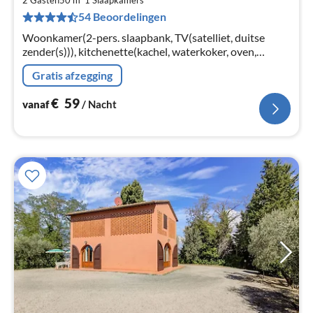
€
2 Gasten
50 m
1
Slaapkamers
54 Beoordelingen
Pe
na
Woonkamer(2-pers. slaapbank, TV(satelliet, duitse
zender(s))), kitchenette(kachel, waterkoker, oven,
afwasmachine, koel-/vriescombinatie), slaapkamer(2-
Gratis afzegging
pers. bed)
€
59
vanaf
/ Nacht