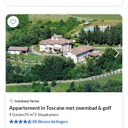
Gambassi Terme
Pri
Appartement in Toscane met zwembad & golf
va
2
€
4 Gasten
70 m
2
Slaapkamers
48 Beoordelingen
Pe