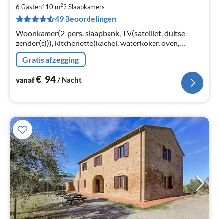
va
2
€
6 Gasten
110 m
3
Slaapkamers
49 Beoordelingen
Pe
na
Woonkamer(2-pers. slaapbank, TV(satelliet, duitse
zender(s))), kitchenette(kachel, waterkoker, oven,
afwasmachine, koel-/vriescombinatie), slaapkamer(2-
Gratis afzegging
pers. bed)
€
94
vanaf
/ Nacht