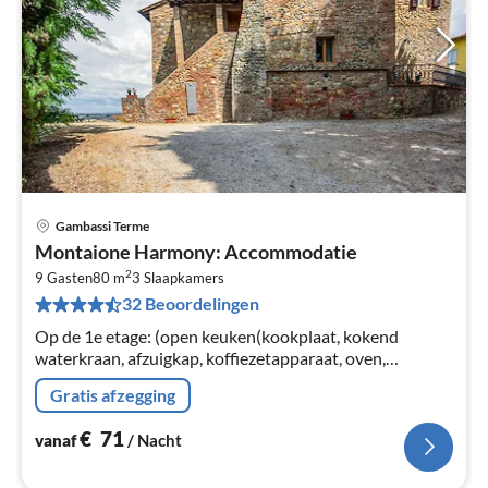
Gambassi Terme
Pri
Montaione Harmony: Accommodatie
va
2
€
9 Gasten
80 m
3
Slaapkamers
32 Beoordelingen
Pe
na
Op de 1e etage: (open keuken(kookplaat, kokend
waterkraan, afzuigkap, koffiezetapparaat, oven,
koel-/vriescombinatie), woon/eetkamer(2-pers.
Gratis afzegging
slaapbank, TV(satelliet), eettafel)
€
71
vanaf
/ Nacht