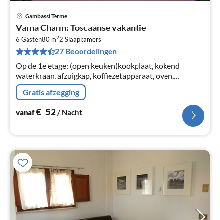
Gambassi Terme
Pri
Varna Charm: Toscaanse vakantie
va
2
€
6 Gasten
80 m
2
Slaapkamers
27 Beoordelingen
Pe
na
Op de 1e etage: (open keuken(kookplaat, kokend
waterkraan, afzuigkap, koffiezetapparaat, oven,
koel-/vriescombinatie), woon/eetkamer(2-pers.
Gratis afzegging
slaapbank, TV(satelliet), eettafel)
€
52
vanaf
/ Nacht