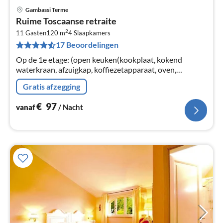
Gambassi Terme
Pri
Ruime Toscaanse retraite
va
2
€
11 Gasten
120 m
4
Slaapkamers
17 Beoordelingen
Pe
na
Op de 1e etage: (open keuken(kookplaat, kokend
waterkraan, afzuigkap, koffiezetapparaat, oven,
koel-/vriescombinatie), woon/eetkamer(1-pers.
Gratis afzegging
slaapbank, TV(satelliet), eettafel)
€
97
vanaf
/ Nacht