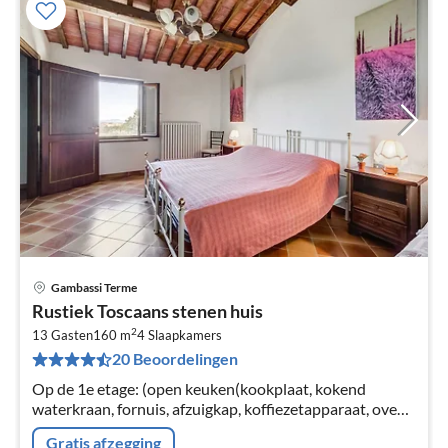
Gambassi Terme
Pri
Rustiek Toscaans stenen huis
va
2
€
13 Gasten
160 m
4
Slaapkamers
20 Beoordelingen
Pe
na
Op de 1e etage: (open keuken(kookplaat, kokend
waterkraan, fornuis, afzuigkap, koffiezetapparaat, oven,
koel-/vriescombinatie), woon/eetkamer(2-pers.
Gratis afzegging