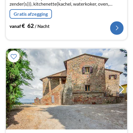
zender(s))), kitchenette(kachel, waterkoker, oven,
afwasmachine, koel-/vriescombinatie), slaapkamer(2-
Gratis afzegging
pers. bed)
€
62
vanaf
/ Nacht