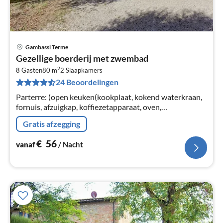
Gambassi Terme
Pri
Gezellige boerderij met zwembad
va
2
€
8 Gasten
80 m
2
Slaapkamers
24 Beoordelingen
Pe
na
Parterre: (open keuken(kookplaat, kokend waterkraan,
fornuis, afzuigkap, koffiezetapparaat, oven,
koel-/vriescombinatie), woon/eetkamer(2-pers.
Gratis afzegging
slaapbank, TV(satelliet), eettafel)
€
56
vanaf
/ Nacht