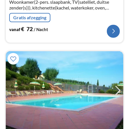
na
Woonkamer(2-pers. slaapbank, TV(satelliet, duitse
zender(s))), kitchenette(kachel, waterkoker, oven,
afwasmachine, koel-/vriescombinatie), slaapkamer(2-
Gratis afzegging
pers. bed, douche, toilet)
€
72
vanaf
/ Nacht