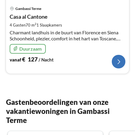
Pri
Gambassi Terme
va
€
Casa al Cantone
Pe
2
4 Gasten
70 m
1
Slaapkamers
na
Charmant landhuis in de buurt van Florence en Siena
Schoonheid, plezier, comfort in het hart van Toscane.
Ontspanningsruimte uitgerust met minizwembad voor
Duurzaam
exclusief gebruik.
€
127
vanaf
/ Nacht
Gastenbeoordelingen van onze
vakantiewoningen in Gambassi
Terme