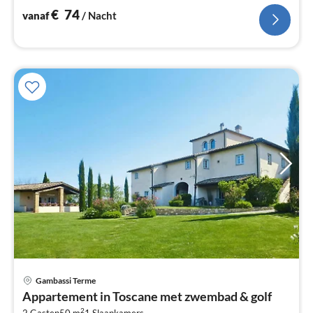
€
74
vanaf
/ Nacht
Gambassi Terme
Pri
Appartement in Toscane met zwembad & golf
va
2