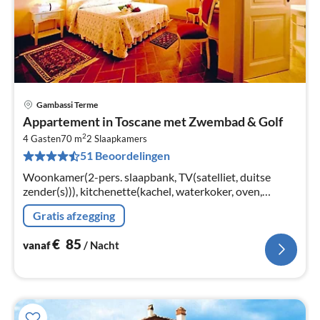
Gambassi Terme
Pri
Appartement in Toscane met Zwembad & Golf
va
2
€
4 Gasten
70 m
2
Slaapkamers
51 Beoordelingen
Pe
na
Woonkamer(2-pers. slaapbank, TV(satelliet, duitse
zender(s))), kitchenette(kachel, waterkoker, oven,
afwasmachine, koel-/vriescombinatie), slaapkamer(2-
Gratis afzegging
pers. bed)
€
85
vanaf
/ Nacht