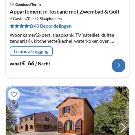
Gambassi Terme
Pri
Appartement in Toscane met Zwembad & Golf
va
2
€
4 Gasten
70 m
2
Slaapkamers
49 Beoordelingen
Pe
na
Woonkamer(2-pers. slaapbank, TV(satelliet, duitse
zender(s))), kitchenette(kachel, waterkoker, oven,
afwasmachine, koel-/vriescombinatie), slaapkamer(2-
Gratis afzegging
pers. bed, douche, toilet)
€
66
vanaf
/ Nacht