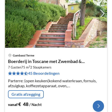
Gambassi Terme
Pri
Boerderij in Toscane met Zwembad &...
va
2
€
7 Gasten
75 m
2
Slaapkamers
45 Beoordelingen
Pe
na
Parterre: (open keuken(kokend waterkraan, fornuis,
afzuigkap, koffiezetapparaat, oven,
koel-/vriescombinatie), woon/eetkamer(2-pers.
Gratis afzegging
slaapbank, TV(satelliet), eettafel)
€
48
vanaf
/ Nacht