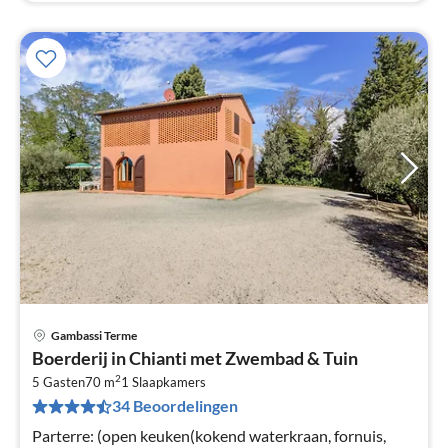
Gambassi Terme
Pri
Boerderij in Chianti met Zwembad & Tuin
va
2
€
5 Gasten
70 m
1
Slaapkamers
34 Beoordelingen
Pe
na
Parterre: (open keuken(kokend waterkraan, fornuis,