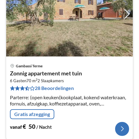
Gambassi Terme
Pri
Zonnig appartement met tuin
va
2
€
6 Gasten
70 m
2
Slaapkamers
28 Beoordelingen
Pe
na
Parterre: (open keuken(kookplaat, kokend waterkraan,
fornuis, afzuigkap, koffiezetapparaat, oven,
koel-/vriescombinatie), woon/eetkamer(2-pers.
Gratis afzegging
slaapbank, TV(satelliet), eettafel)
€
50
vanaf
/ Nacht