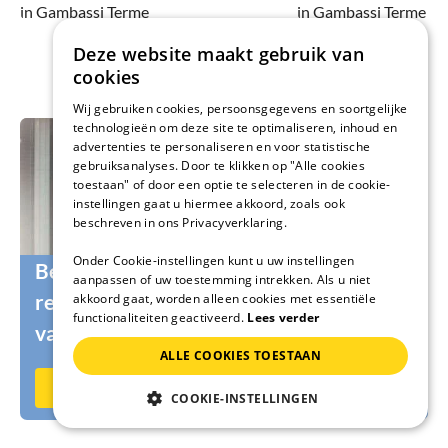
in Gambassi Terme
in Gambassi Terme
Deze website maakt gebruik van
cookies
Wij gebruiken cookies, persoonsgegevens en soortgelijke
technologieën om deze site te optimaliseren, inhoud en
advertenties te personaliseren en voor statistische
gebruiksanalyses. Door te klikken op "Alle cookies
toestaan" of door een optie te selecteren in de cookie-
instellingen gaat u hiermee akkoord, zoals ook
beschreven in ons Privacyverklaring.
Onder Cookie-instellingen kunt u uw instellingen
Ben je nog op zoek naar geschikte
aanpassen of uw toestemming intrekken. Als u niet
reizigers voor je vakantiehuis of je
akkoord gaat, worden alleen cookies met essentiële
functionaliteiten geactiveerd.
Lees verder
vakantiewoning?
ALLE COOKIES TOESTAAN
Nu op vakantiehuisnu.nl verhuren
COOKIE-INSTELLINGEN