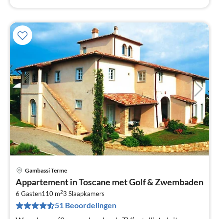
Gambassi Terme
Pri
Appartement in Toscane met Golf & Zwembaden
va
2
€
6 Gasten
110 m
3
Slaapkamers
51 Beoordelingen
Pe
na