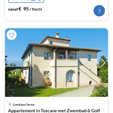
slaapbank, TV(satelliet)
€
95
vanaf
/ Nacht
Gambassi Terme
Pri
Appartement in Toscane met Zwembad & Golf