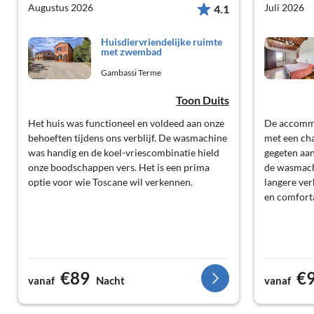
Augustus 2026
Juli 2026
4.1
Huisdiervriendelijke ruimte
met zwembad
Gambassi Terme
Toon Duits
Het huis was functioneel en voldeed aan onze
De accommo
behoeften tijdens ons verblijf. De wasmachine
met een ch
was handig en de koel-vriescombinatie hield
gegeten aan
onze boodschappen vers. Het is een prima
de wasmach
optie voor wie Toscane wil verkennen.
langere verb
en comforta
€89
€
vanaf
Nacht
vanaf