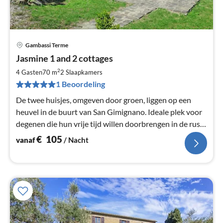
Gambassi Terme
Pri
Jasmine 1 and 2 cottages
va
€
2
4 Gasten
70 m
2
Slaapkamers
Pe
1 Beoordeling
na
De twee huisjes, omgeven door groen, liggen op een
heuvel in de buurt van San Gimignano. Ideale plek voor
degenen die hun vrije tijd willen doorbrengen in de rust
van het plattelan
€
105
vanaf
/ Nacht