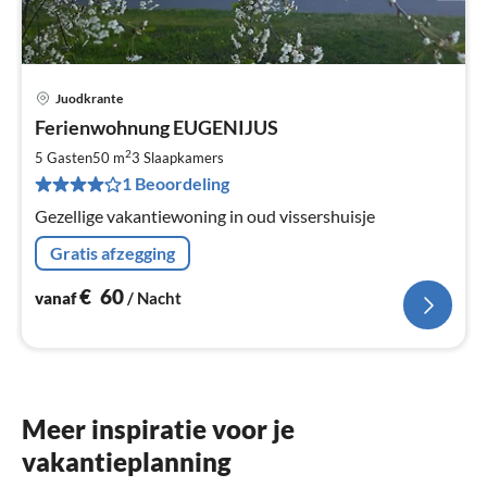
Juodkrante
Pri
Ferienwohnung EUGENIJUS
va
€
2
5 Gasten
50 m
3
Slaapkamers
Pe
1 Beoordeling
na
Gezellige vakantiewoning in oud vissershuisje
Gratis afzegging
€
60
vanaf
/ Nacht
Meer inspiratie voor je
vakantieplanning