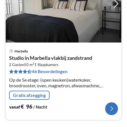
Marbella
Pri
Studio in Marbella vlakbij zandstrand
va
2
€
2 Gasten
50 m
1
Slaapkamers
46 Beoordelingen
Pe
na
Op de 5e etage: (open keuken(waterkoker,
broodrooster, oven, magnetron, afwasmachine,
koelkast, vriezer, ()), woon/slaapkamer(2-pers. bed,
Gratis afzegging
zithoek)
€
96
vanaf
/ Nacht