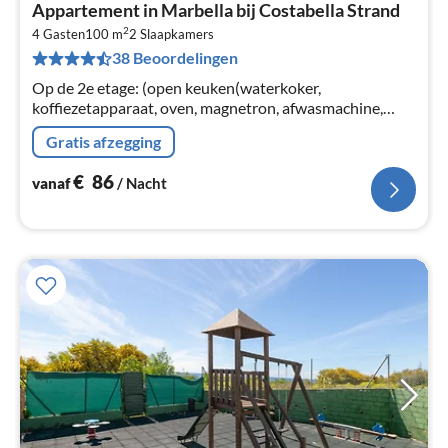
Pri
Appartement in Marbella bij Costabella Strand
va
2
€
4 Gasten
100 m
2
Slaapkamers
38 Beoordelingen
Pe
na
Op de 2e etage: (open keuken(waterkoker,
koffiezetapparaat, oven, magnetron, afwasmachine,
koel-/vriescombinatie, Citruspers, ), woon/eetkamer(TV,
Gratis afzegging
eettafel, zithoek)
€
86
vanaf
/ Nacht