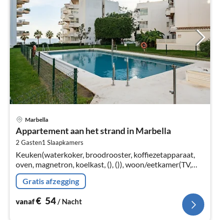
Pri
Marbella
va
Appartement aan het strand in Marbella
€
2 Gasten
1
Slaapkamers
Pe
Keuken(waterkoker, broodrooster, koffiezetapparaat,
na
oven, magnetron, koelkast, (), ()), woon/eetkamer(TV,
eettafel, zithoek), slaapkamer(2-pers. bed)
Gratis afzegging
€
54
vanaf
/ Nacht