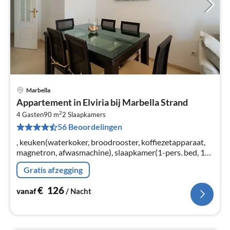
Marbella
Pri
Appartement in Elviria bij Marbella Strand
va
2
€
4 Gasten
90 m
2
Slaapkamers
56 Beoordelingen
Pe
na
, keuken(waterkoker, broodrooster, koffiezetapparaat,
magnetron, afwasmachine), slaapkamer(1-pers. bed, 1-
pers. bed, koelkast), slaapkamer(2-pers. bed),
Gratis afzegging
badkamer(ligbad, douche)
€
126
vanaf
/ Nacht