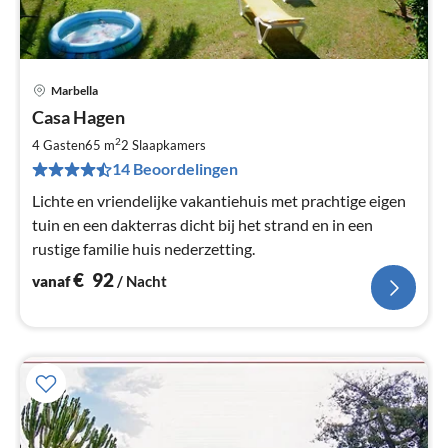
Marbella
Pri
Casa Hagen
va
€
2
4 Gasten
65 m
2
Slaapkamers
Pe
14 Beoordelingen
na
Lichte en vriendelijke vakantiehuis met prachtige eigen
tuin en een dakterras dicht bij het strand en in een
rustige familie huis nederzetting.
€
92
vanaf
/ Nacht