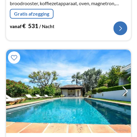
broodrooster, koffiezetapparaat, oven, magnetron,
afwasmachine, koel-/vriescombinatie, , ),
Gratis afzegging
woon/eetkamer(TV(flatscreen)
€
531
vanaf
/ Nacht