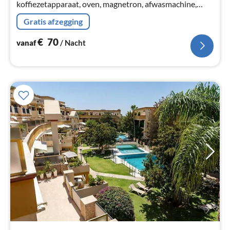
koffiezetapparaat, oven, magnetron, afwasmachine,
koel-/vriescombinatie, wasmachine), woon/eetkamer(2-
Gratis afzegging
pers. slaapbank, 2-pers.
€
70
vanaf
/ Nacht