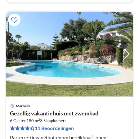
Marbella
Pri
Gezellig vakantiehuis met zwembad
va
2
€
6 Gasten
180 m
3
Slaapkamers
11 Beoordelingen
Pe
na
Parterre: (ingang(buitenom bereikbaar), open