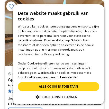
Deze website maakt gebruik van
cookies
Wij gebruiken cookies, persoonsgegevens en soortgelijke
technologieën om deze site te optimaliseren, inhoud en
advertenties te personaliseren en voor statistische
gebruiksanalyses. Door te klikken op "Alle cookies
toestaan" of door een optie te selecteren in de cookie-
instellingen gaat u hiermee akkoord, zoals ook
beschreven in ons Privacyverklaring.
Onder Cookie-instellingen kunt u uw instellingen
aanpassen of uw toestemming intrekken. Als u niet
akkoord gaat, worden alleen cookies met essentiële
Marbella
functionaliteiten geactiveerd.
Lees verder
Pri
Appartement in Marbella bij strand
va
2
€
4 Gasten
110 m
2
Slaapkamers
ALLE COOKIES TOESTAAN
44 Beoordelingen
Pe
na
COOKIE-INSTELLINGEN
, keuken(broodrooster, oven), slaapkamer(2-pers. bed),
slaapkamer(1-pers. bed, 1-pers. bed), badkamer(ligbad,
ligbad, douche)