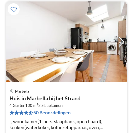
Marbella
Pri
Huis in Marbella bij het Strand
va
2
€
4 Gasten
130 m
2
Slaapkamers
50 Beoordelingen
Pe
na
, , woonkamer(1-pers. slaapbank, open haard),
keuken(waterkoker, koffiezetapparaat, oven,