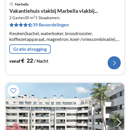
Marbella
Pri
Vakantiehuis vlakbij Marbella vlakbij...
va
2
€
2 Gasten
30 m
1
Slaapkamers
39 Beoordelingen
Pe
na
Keuken(kachel, waterkoker, broodrooster,
koffiezetapparaat, magnetron, koel-/vriescombinatie),
woon/slaapkamer(2-pers. bed, TV, eettafel, zithoek,
Gratis afzegging
airconditioning)
€
22
vanaf
/ Nacht