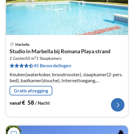
Marbella
Pri
Studio in Marbella bij Romana Playa strand
va
2
€
2 Gasten
50 m
1
Slaapkamers
45 Beoordelingen
Pe
na
Keuken(waterkoker, broodrooster), slaapkamer(2-pers.
bed), badkamer(douche), Internettoegang,
Internettoegang, koffiezetapparaat, magnetron,
Gratis afzegging
koelkast, wasmachine, balkon, parking, ...
€
58
vanaf
/ Nacht