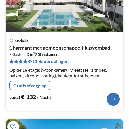
Marbella
Pri
Charmant met gemeenschappelijk zwembad
va
2
€
2 Gasten
80 m
2
Slaapkamers
11 Beoordelingen
Pe
na
Op de 1e etage: (woonkamer(TV, eettafel, zithoek,
balkon, airconditioning), keuken(fornuis, oven,
magnetron, koel-/vriescombinatie, wasmachine),
Gratis afzegging
slaapkamer(2-pers.
€
132
vanaf
/ Nacht