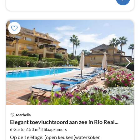
Pri
Marbella
va
Elegant toevluchtsoord aan zee in Rio Real...
€
2
6 Gasten
153 m
3
Slaapkamers
Pe
Op de 1e etage: (open keuken(waterkoker,
na