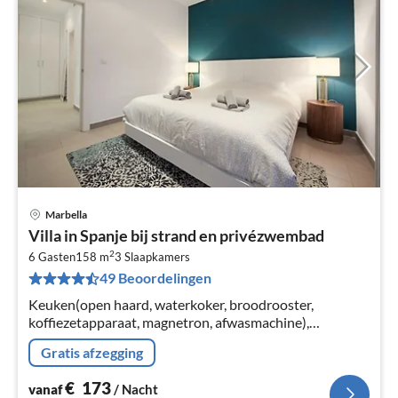
Marbella
Pri
Villa in Spanje bij strand en privézwembad
va
2
€
6 Gasten
158 m
3
Slaapkamers
49 Beoordelingen
Pe
na
Keuken(open haard, waterkoker, broodrooster,
koffiezetapparaat, magnetron, afwasmachine),
slaapkamer(2-pers. bed), slaapkamer(1-pers. bed, 1-
Gratis afzegging
pers. bed), slaapkamer(2-pers.
€
173
vanaf
/ Nacht