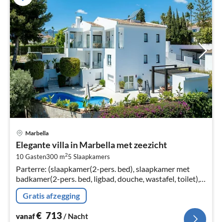
Pri
Marbella
va
Elegante villa in Marbella met zeezicht
€
2
10 Gasten
300 m
5
Slaapkamers
Pe
Parterre: (slaapkamer(2-pers. bed), slaapkamer met
na
badkamer(2-pers. bed, ligbad, douche, wastafel, toilet),
badkamer(douche, wastafel, toilet, haardroger))
Gratis afzegging
€
713
vanaf
/ Nacht