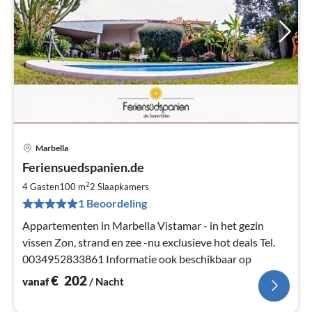
Marbella
Pri
Feriensuedspanien.de
va
€
2
4 Gasten
100 m
2
Slaapkamers
Pe
1 Beoordeling
na
Appartementen in Marbella Vistamar - in het gezin
vissen Zon, strand en zee -nu exclusieve hot deals Tel.
0034952833861 Informatie ook beschikbaar op
€
202
vanaf
/ Nacht