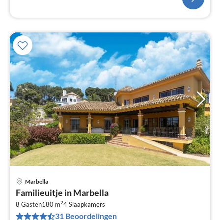
Marbella
Pri
Familieuitje in Marbella
va
2
€
8 Gasten
180 m
4
Slaapkamers
31 Beoordelingen
Pe