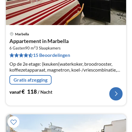
Marbella
Pri
Appartement in Marbella
va
2
€
6 Gasten
90 m
3
Slaapkamers
15 Beoordelingen
Pe
na
Op de 2e etage: (keuken(waterkoker, broodrooster,
koffiezetapparaat, magnetron, koel-/vriescombinatie,
()), woon/eetkamer(TV, eettafel, zithoek,
Gratis afzegging
airconditioning)
€
118
vanaf
/ Nacht