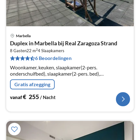
Marbella
Pri
Duplex in Marbella bij Real Zaragoza Strand
va
2
€
8 Gasten
22 m
4
Slaapkamers
6 Beoordelingen
Pe
na
Woonkamer, keuken, slaapkamer(2-pers.
onderschuifbed), slaapkamer(2-pers. bed),
slaapkamer(1-pers. bed, 1-pers. bed), slaapkamer(1-
Gratis afzegging
pers. bed, 1-pers. bed)
€
255
vanaf
/ Nacht