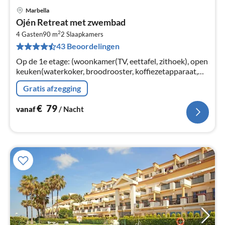
Marbella
Pri
Ojén Retreat met zwembad
va
2
€
4 Gasten
90 m
2
Slaapkamers
43 Beoordelingen
Pe
na
Op de 1e etage: (woonkamer(TV, eettafel, zithoek), open
keuken(waterkoker, broodrooster, koffiezetapparaat,
oven, magnetron, afwasmachine, koel-/vriescombinatie,
Gratis afzegging
Citruspers, )
€
79
vanaf
/ Nacht