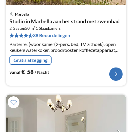
Marbella
Pri
Studio in Marbella aan het strand met zwembad
va
2
€
2 Gasten
50 m
1
Slaapkamers
38 Beoordelingen
Pe
na
Parterre: (woonkamer(2-pers. bed, TV, zithoek), open
keuken(waterkoker, broodrooster, koffiezetapparaat,
magnetron, koelkast, vriezer, Citruspers, )
Gratis afzegging
€
58
vanaf
/ Nacht