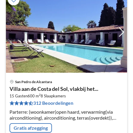
San Pedro de Alcantara
Pri
Villa aan de Costa del Sol, vlakbij het...
va
2
€
15 Gasten
600 m
8
Slaapkamers
312 Beoordelingen
Pe
na
Parterre: (woonkamer(open haard, verwarming(via
airconditioning), airconditioning, terras(overdekt)),
open keuken(fornuis(4 kookplaten, elektrisch)
Gratis afzegging