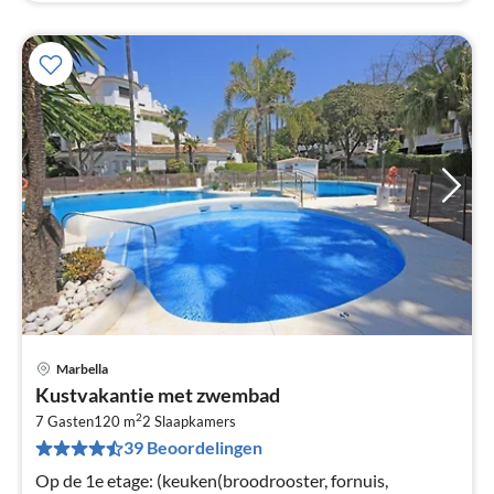
Marbella
Pri
Kustvakantie met zwembad
va
2
€
7 Gasten
120 m
2
Slaapkamers
39 Beoordelingen
Pe
na
Op de 1e etage: (keuken(broodrooster, fornuis,