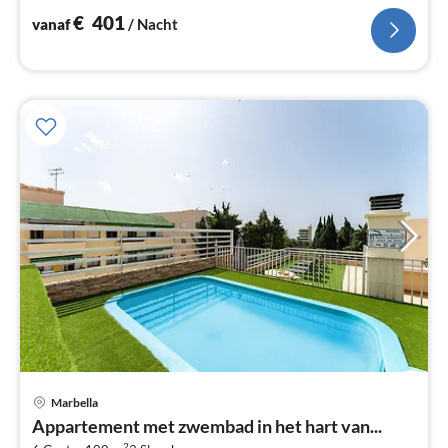
€
401
vanaf
/ Nacht
Marbella
Pri
Appartement met zwembad in het hart van...
va
2