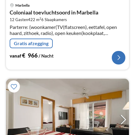
Pri
Marbella
va
Coloniaal toevluchtsoord in Marbella
€
2
12 Gasten
422 m
6
Slaapkamers
Pe
Parterre: (woonkamer(TV(flatscreen), eettafel, open
na
haard, zithoek, radio), open keuken(kookplaat,
waterkoker, broodrooster, koffiezetapparaat, oven,
Gratis afzegging
magnetron, afwasmachine, koel-...
€
966
vanaf
/ Nacht