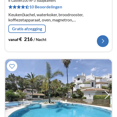
€
6 Gasten
100 m
3
Slaapkamers
10 Beoordelingen
Pe
na
Keuken(kachel, waterkoker, broodrooster,
koffiezetapparaat, oven, magnetron,
koel-/vriescombinatie, , ), woon/eetkamer(TV, eettafel,
Gratis afzegging
zithoek), slaapkamer(2-pers. bed)
€
216
vanaf
/ Nacht