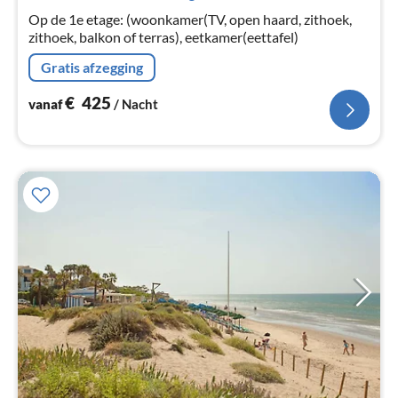
na
Op de 1e etage: (woonkamer(TV, open haard, zithoek,
zithoek, balkon of terras), eetkamer(eettafel)
Gratis afzegging
€
425
vanaf
/ Nacht