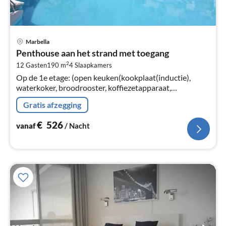
Pri
Marbella
va
Penthouse aan het strand met toegang
€
2
12 Gasten
190 m
4
Slaapkamers
Pe
Op de 1e etage: (open keuken(kookplaat(inductie),
na
waterkoker, broodrooster, koffiezetapparaat,
magnetron, afwasmachine, koel-/vriescombinatie, , ),
Gratis afzegging
woon/eetkamer(TV(flatscreen)
€
526
vanaf
/ Nacht