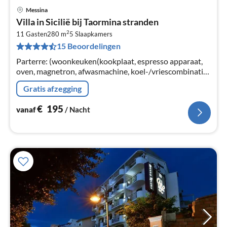
Messina
Pri
Villa in Sicilië bij Taormina stranden
va
2
€
11 Gasten
280 m
5
Slaapkamers
15 Beoordelingen
Pe
na
Parterre: (woonkeuken(kookplaat, espresso apparaat,
oven, magnetron, afwasmachine, koel-/vriescombinatie,
Citruspers), woon/eetkamer(TV, eettafel, open haard,
Gratis afzegging
zithoek)
€
195
vanaf
/ Nacht