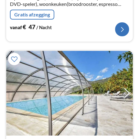
DVD-speler), woonkeuken(broodrooster, espresso
apparaat, oven, koel-/vriescombinatie), slaapkamer(2-
Gratis afzegging
pers. bed, airconditioning)
€
47
vanaf
/ Nacht