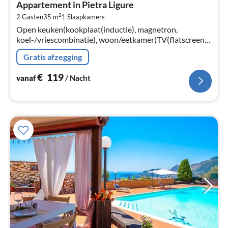
Appartement in Pietra Ligure
€
2
2 Gasten
35 m
1
Slaapkamers
Pe
Open keuken(kookplaat(inductie), magnetron,
na
koel-/vriescombinatie), woon/eetkamer(TV(flatscreen,
satelliet), eettafel), slaapkamer(2-pers. bed)
Gratis afzegging
€
119
vanaf
/ Nacht