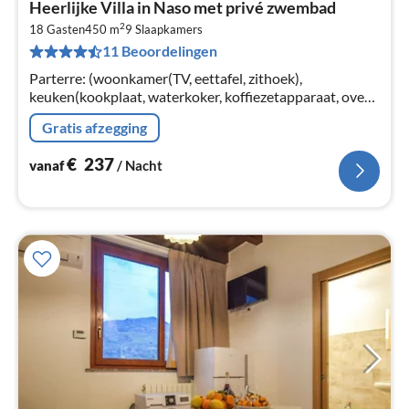
Heerlijke Villa in Naso met privé zwembad
va
2
€
18 Gasten
450 m
9
Slaapkamers
11 Beoordelingen
Pe
na
Parterre: (woonkamer(TV, eettafel, zithoek),
keuken(kookplaat, waterkoker, koffiezetapparaat, oven,
magnetron, afwasmachine, koel-/vriescombinatie,
Gratis afzegging
wastafel)
€
237
vanaf
/ Nacht