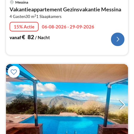
Messina
va
Vakantieappartement Gezinsvakantie Messina
€
2
4 Gasten
30 m
1
Slaapkamers
Pe
na
15% Actie
06-08-2026 - 29-09-2026
€
82
vanaf
/ Nacht