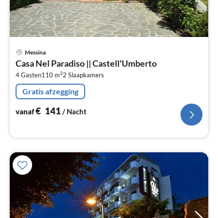
Pri
Messina
va
Casa Nel Paradiso || Castell'Umberto
€
2
4 Gasten
110 m
2
Slaapkamers
Pe
na
Gratis afzegging
€
141
vanaf
/ Nacht