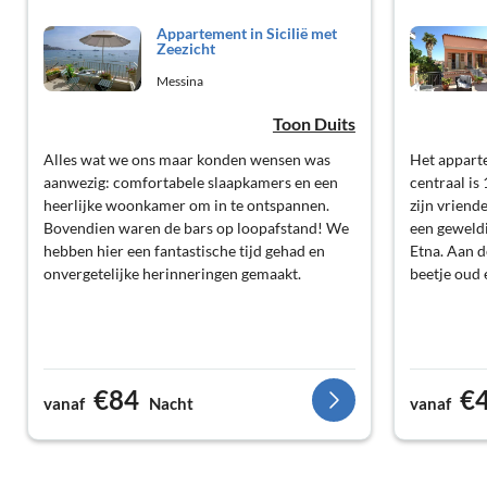
Appartement in Sicilië met
Zeezicht
Messina
Toon Duits
Alles wat we ons maar konden wensen was
Het apparte
aanwezig: comfortabele slaapkamers en een
centraal is
heerlijke woonkamer om in te ontspannen.
zijn vriend
Bovendien waren de bars op loopafstand! We
een geweldi
hebben hier een fantastische tijd gehad en
Etna. Aan d
onvergetelijke herinneringen gemaakt.
beetje oud 
€84
€
vanaf
Nacht
vanaf