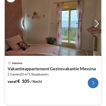
Pri
Messina
va
Vakantieappartement Gezinsvakantie Messina
€
2
2 Gasten
20 m
1
Slaapkamers
Pe
na
€
105
vanaf
/ Nacht