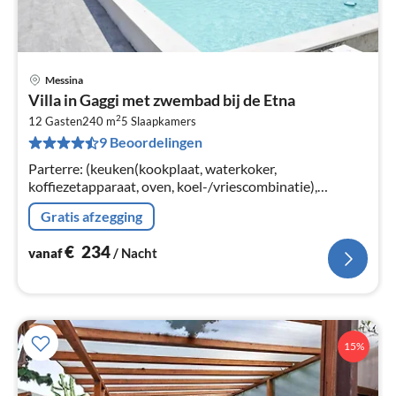
Messina
Pri
Villa in Gaggi met zwembad bij de Etna
va
2
€
12 Gasten
240 m
5
Slaapkamers
9 Beoordelingen
Pe
na
Parterre: (keuken(kookplaat, waterkoker,
koffiezetapparaat, oven, koel-/vriescombinatie),
woon/eetkamer(eettafel, zithoek), slaapkamer(2-pers.
Gratis afzegging
bed, airconditioning)
€
234
vanaf
/ Nacht
15%