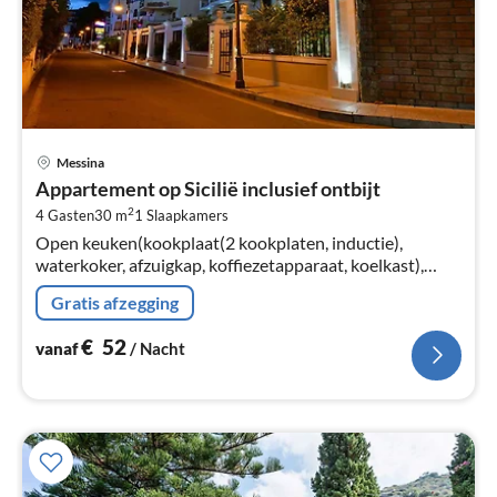
Pri
Messina
va
Appartement op Sicilië inclusief ontbijt
€
2
4 Gasten
30 m
1
Slaapkamers
Pe
Open keuken(kookplaat(2 kookplaten, inductie),
na
waterkoker, afzuigkap, koffiezetapparaat, koelkast),
woon/eetkamer(2-pers. slaapbank, TV, eettafel),
Gratis afzegging
slaapkamer(2-pers. bed)
€
52
vanaf
/ Nacht