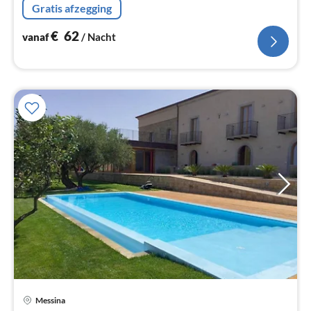
Gratis afzegging
slaapkamer(2-pers. bed)
€
62
vanaf
/ Nacht
Messina
Pri