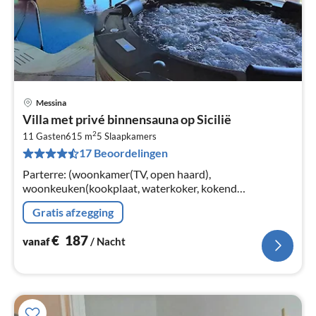
Messina
Pri
Villa met privé binnensauna op Sicilië
va
2
€
11 Gasten
615 m
5
Slaapkamers
17 Beoordelingen
Pe
na
Parterre: (woonkamer(TV, open haard),
woonkeuken(kookplaat, waterkoker, kokend
waterkraan, fornuis, afzuigkap, espresso apparaat, oven,
Gratis afzegging
magnetron, afwasmachine, koel-/vriescombinat...
€
187
vanaf
/ Nacht