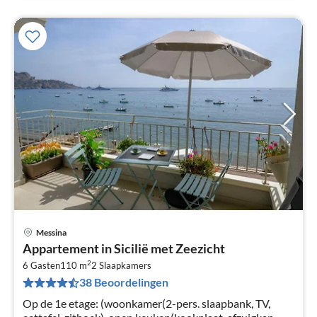
Messina
Pri
Appartement in Sicilië met Zeezicht
va
2
€
6 Gasten
110 m
2
Slaapkamers
38 Beoordelingen
Pe
na
Op de 1e etage: (woonkamer(2-pers. slaapbank, TV,