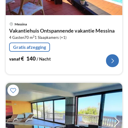
Pri
Messina
va
Vakantiehuis Ontspannende vakantie Messina
€
2
4 Gasten
70 m
1
Slaapkamers (+1)
Pe
na
Gratis afzegging
€
140
vanaf
/ Nacht