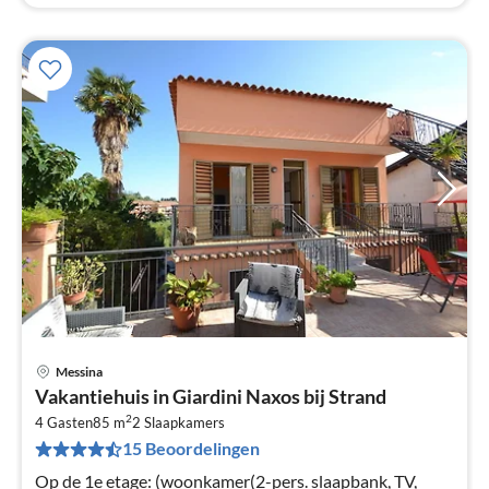
Messina
Pri
Vakantiehuis in Giardini Naxos bij Strand
va
2
€
4 Gasten
85 m
2
Slaapkamers
15 Beoordelingen
Pe
na
Op de 1e etage: (woonkamer(2-pers. slaapbank, TV,