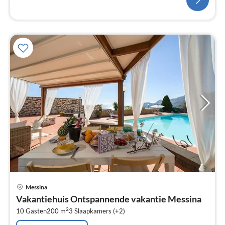
Pri
Messina
va
Vakantiehuis Ontspannende vakantie Messina
€
2
10 Gasten
200 m
3
Slaapkamers (+2)
Pe
na