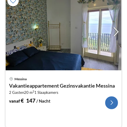
Pri
Messina
va
Vakantieappartement Gezinsvakantie Messina
€
2
2 Gasten
20 m
1
Slaapkamers
Pe
na
€
147
vanaf
/ Nacht