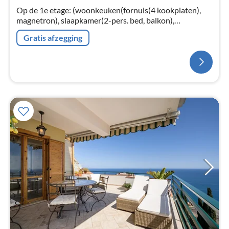
Op de 1e etage: (woonkeuken(fornuis(4 kookplaten),
magnetron), slaapkamer(2-pers. bed, balkon),
slaapkamer(2-pers. bed), slaapkamer(1-pers. bed),
Gratis afzegging
badkamer(douche, wastafel, toilet)