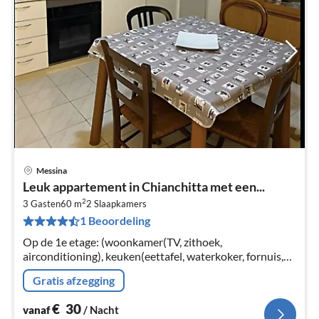
Messina
Pri
Leuk appartement in Chianchitta met een...
va
2
€
3 Gasten
60 m
2
Slaapkamers
1 Beoordeling
Pe
na
Op de 1e etage: (woonkamer(TV, zithoek,
airconditioning), keuken(eettafel, waterkoker, fornuis,
magnetron, koel-/vriescombinatie), slaapkamer(2-pers.
Gratis afzegging
bed), slaapkamer(1-pers. bed)
€
30
vanaf
/ Nacht