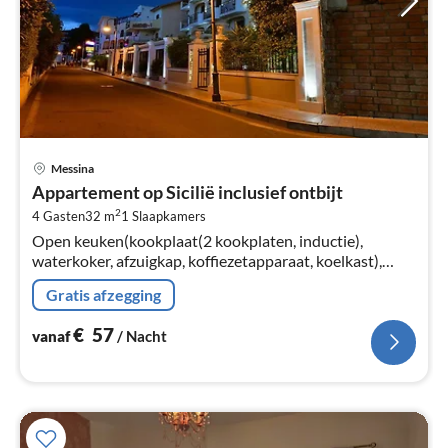
Pri
Messina
va
Appartement op Sicilië inclusief ontbijt
€
2
4 Gasten
32 m
1
Slaapkamers
Pe
Open keuken(kookplaat(2 kookplaten, inductie),
na
waterkoker, afzuigkap, koffiezetapparaat, koelkast),
woon/eetkamer(2-pers. slaapbank, TV, eettafel),
Gratis afzegging
slaapkamer(2-pers. bed)
€
57
vanaf
/ Nacht