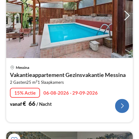
Pri
Messina
va
Vakantieappartement Gezinsvakantie Messina
€
2
2 Gasten
25 m
1
Slaapkamers
Pe
na
15% Actie
06-08-2026 - 29-09-2026
€
66
vanaf
/ Nacht