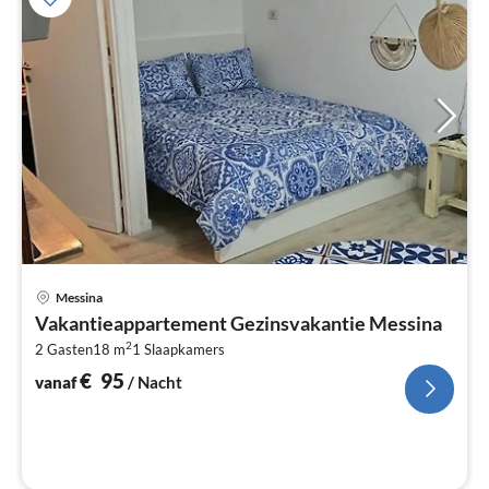
Pri
Messina
va
Vakantieappartement Gezinsvakantie Messina
€
2
2 Gasten
18 m
1
Slaapkamers
Pe
na
€
95
vanaf
/ Nacht