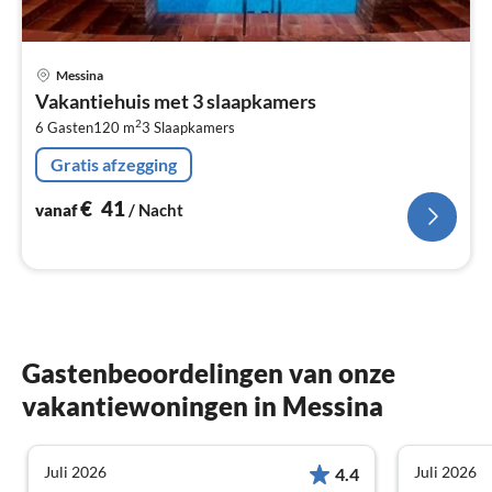
Pri
Messina
va
Vakantiehuis met 3 slaapkamers
€
2
6 Gasten
120 m
3
Slaapkamers
Pe
na
Gratis afzegging
€
41
vanaf
/ Nacht
Gastenbeoordelingen van onze
vakantiewoningen in Messina
Juli 2026
Juli 2026
4.4