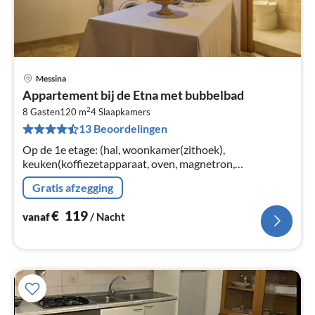
Messina
Pri
Appartement bij de Etna met bubbelbad
va
2
€
8 Gasten
120 m
4
Slaapkamers
13 Beoordelingen
Pe
na
Op de 1e etage: (hal, woonkamer(zithoek),
keuken(koffiezetapparaat, oven, magnetron,
afwasmachine, koel-/vriescombinatie, wasmachine,
Gratis afzegging
airconditioning)
€
119
vanaf
/ Nacht