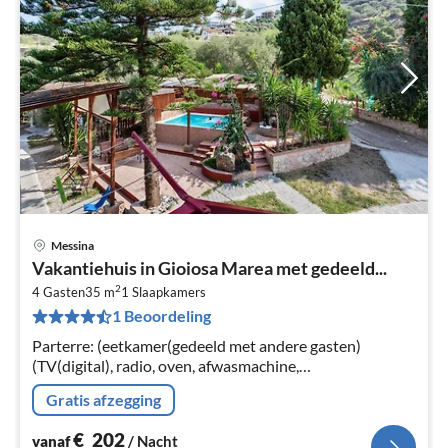
Messina
Pri
Vakantiehuis in Gioiosa Marea met gedeeld...
va
2
€
4 Gasten
35 m
1
Slaapkamers
1 Beoordeling
Pe
na
Parterre: (eetkamer(gedeeld met andere gasten)
(TV(digital), radio, oven, afwasmachine,
koel-/vriescombinatie), bijkeuken(gedeeld met andere
Gratis afzegging
gasten)
€
202
vanaf
/ Nacht