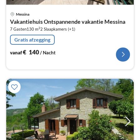
Pri
Messina
va
Vakantiehuis Ontspannende vakantie Messina
€
2
7 Gasten
130 m
2
Slaapkamers (+1)
Pe
na
Gratis afzegging
€
140
vanaf
/ Nacht