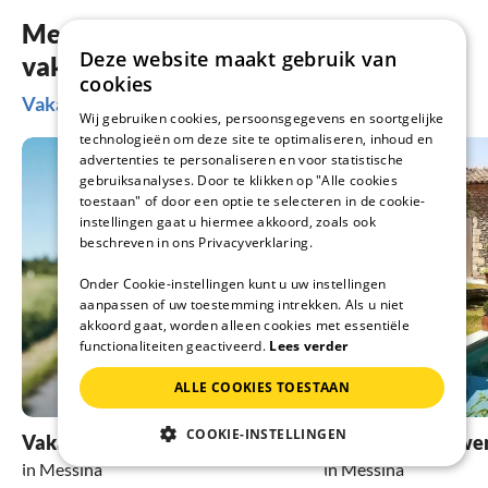
Meer inspiratie voor je
Deze website maakt gebruik van
vakantieplanning
cookies
Vakantie-ideeën in Messina
Wij gebruiken cookies, persoonsgegevens en soortgelijke
technologieën om deze site te optimaliseren, inhoud en
advertenties te personaliseren en voor statistische
gebruiksanalyses. Door te klikken op "Alle cookies
toestaan" of door een optie te selecteren in de cookie-
instellingen gaat u hiermee akkoord, zoals ook
beschreven in ons Privacyverklaring.
Onder Cookie-instellingen kunt u uw instellingen
aanpassen of uw toestemming intrekken. Als u niet
akkoord gaat, worden alleen cookies met essentiële
functionaliteiten geactiveerd.
Lees verder
ALLE COOKIES TOESTAAN
COOKIE-INSTELLINGEN
Vakantie met hond
Vakantie met zw
in Messina
in Messina