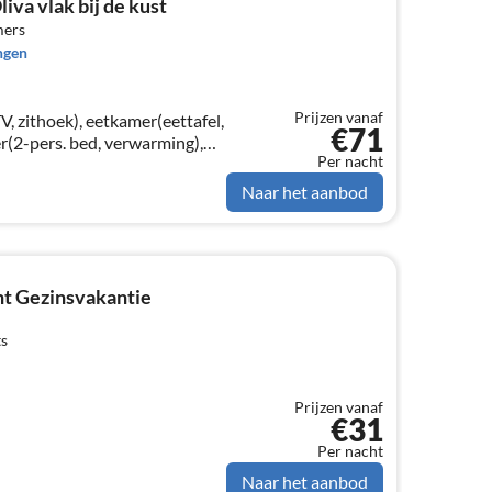
iva vlak bij de kust
mers
ngen
Prijzen vanaf
, zithoek), eetkamer(eettafel,
€71
(2-pers. bed, verwarming),
Per nacht
 verwarming), slaapkamer(2-
Naar het aanbod
t Gezinsvakantie
ts
Prijzen vanaf
€31
Per nacht
Naar het aanbod