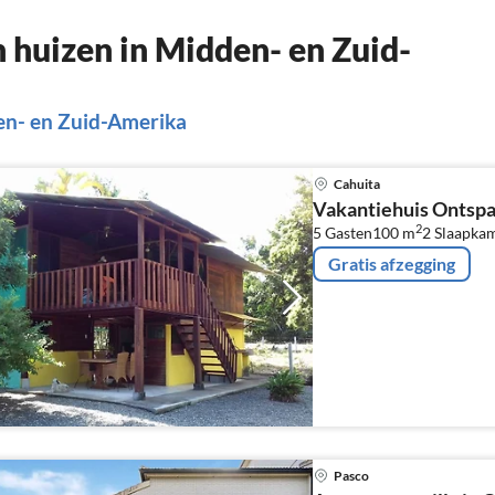
huizen in Midden- en Zuid-
en- en Zuid-Amerika
Cahuita
Vakantiehuis Ontspa
2
5 Gasten
100 m
2
Slaapka
Gratis afzegging
Pasco