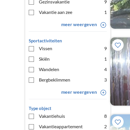
Gezinsvakantie
9
Vakantie aan zee
1
meer weergeven
Sportactiviteiten
Vissen
9
Skiën
1
Wandelen
4
Bergbeklimmen
3
meer weergeven
Type object
Vakantiehuis
8
Vakantieappartement
2