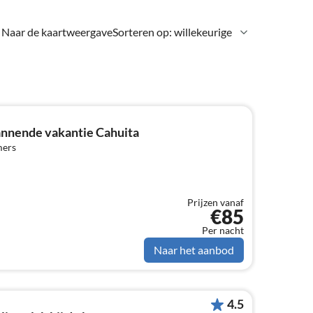
Naar de kaartweergave
Sorteren op: willekeurige
nnende vakantie Cahuita
mers
Prijzen vanaf
€85
Per nacht
Naar het aanbod
4.5