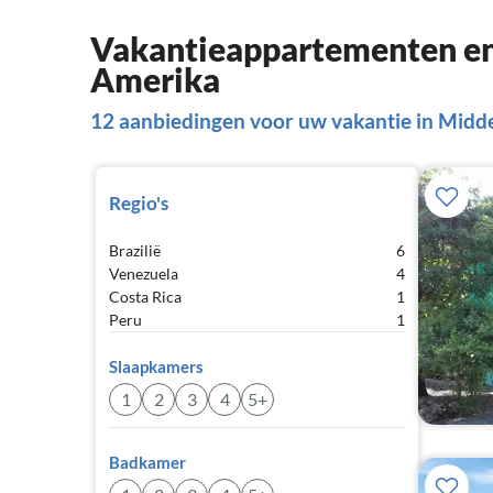
Vakantieappartementen en 
Amerika
12 aanbiedingen voor uw vakantie in Midd
Regio's
Brazilië
6
Venezuela
4
Costa Rica
1
Peru
1
Slaapkamers
1
2
3
4
5+
Badkamer