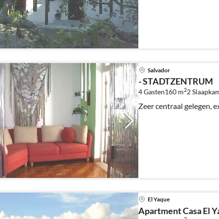
Salvador
- STADTZENTRUM
2
4 Gasten
160 m
2
Slaapka
Zeer centraal gelegen, e
El Yaque
Apartment Casa El Y