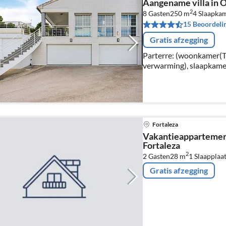
Aangename villa in Ol
2
8 Gasten
250 m
4
Slaapka
15 Beoordeli
Gratis afzegging
Parterre: (woonkamer(TV
verwarming), slaapkamer
slaapkamer(2-pers. bed,
pers. bed of 2x1 pers.
Fortaleza
Vakantieappartemen
Fortaleza
2
2 Gasten
28 m
1
Slaapplaa
Gratis afzegging