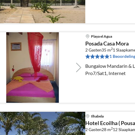
Playa el Agua
Posada Casa Mora
2
2 Gasten
35 m
1
Slaapkam
1 Beoordelin
Bungalow Mandarin & Le
Pro7/Sat1, Internet
Ilhabela
Hotel Ecoilha ( Pousa
2
2 Gasten
28 m
12
Slaapka