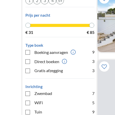
1
2
3
4
5+
Prijs per nacht
€
31
€
85
Type boek
9
Boeking aanvragen
3
Direct boeken
Gratis afzegging
3
Inrichting
Zwembad
7
WiFi
5
Tuin
9