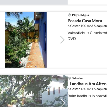
Playa el Agua
Posada Casa Mora
2
6 Gasten
100 m
3
Slaapka
Vakantiehuis Ciruela tot 
DVD
Salvador
- Landhaus Am Alte
2
6 Gasten
180 m
4
Slaapka
Ruim landhuis in pracht