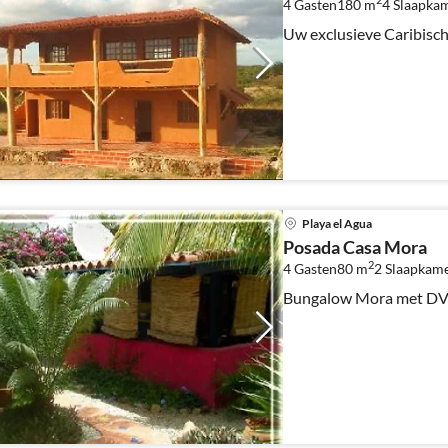
2
4 Gasten
180 m
4
Slaapka
Uw exclusieve Caribisc
Playa el Agua
Posada Casa Mora
2
4 Gasten
80 m
2
Slaapkam
Bungalow Mora met DVD,