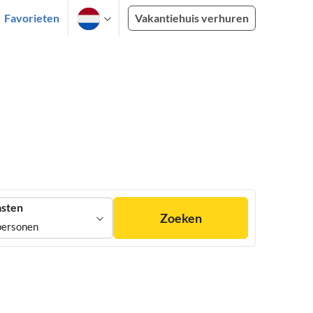
Favorieten
Vakantiehuis verhuren
sten
Zoeken
personen