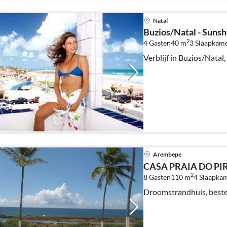
Natal
Buzios/Natal - Sunshi
2
4 Gasten
40 m
3
Slaapkam
Verblijf in Buzios/Natal, 
Arembepe
CASA PRAIA DO PI
2
8 Gasten
110 m
4
Slaapka
Droomstrandhuis, beste 