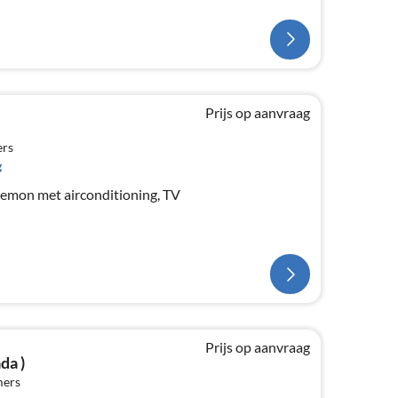
Prijs op aanvraag
ers
g
mon met airconditioning, TV
Prijs op aanvraag
da )
mers