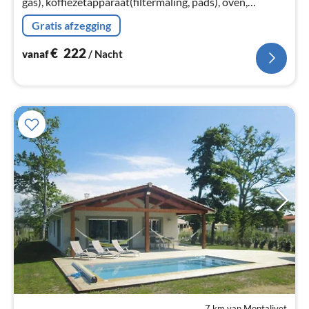
gas), koffiezetapparaat(filtermaling, pads), oven,
magnetron, afwasmachine, koelkast, vriezer)
Gratis afzegging
€
222
vanaf
/ Nacht
7 km van Montalivet