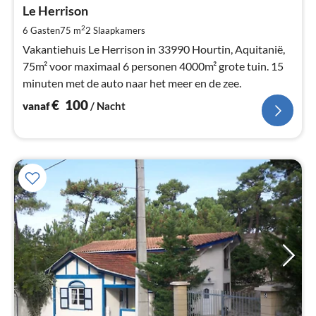
€
Le Herrison
Pe
2
6 Gasten
75 m
2
Slaapkamers
na
Vakantiehuis Le Herrison in 33990 Hourtin, Aquitanië,
75m² voor maximaal 6 personen 4000m² grote tuin. 15
minuten met de auto naar het meer en de zee.
€
100
vanaf
/ Nacht