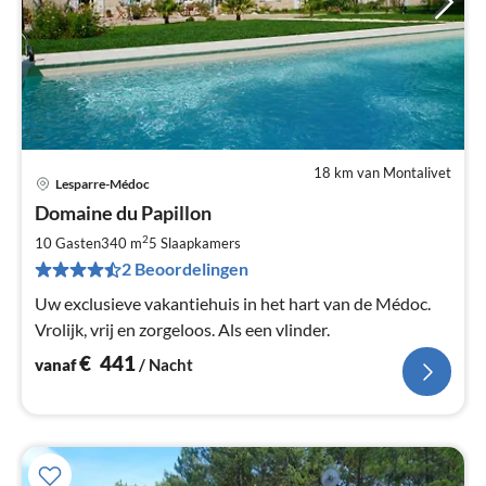
18 km van Montalivet
Lesparre-Médoc
Pri
Domaine du Papillon
va
€
2
10 Gasten
340 m
5
Slaapkamers
Pe
2 Beoordelingen
na
Uw exclusieve vakantiehuis in het hart van de Médoc.
Vrolijk, vrij en zorgeloos. Als een vlinder.
€
441
vanaf
/ Nacht