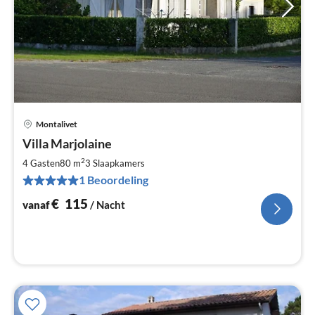
Montalivet
Pri
Villa Marjolaine
va
€
2
4 Gasten
80 m
3
Slaapkamers
Pe
1 Beoordeling
na
€
115
vanaf
/ Nacht