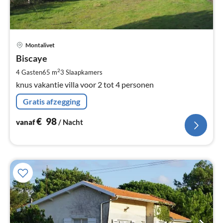
Pri
Montalivet
va
€
Biscaye
Pe
2
4 Gasten
65 m
3
Slaapkamers
na
knus vakantie villa voor 2 tot 4 personen
Gratis afzegging
€
98
vanaf
/ Nacht