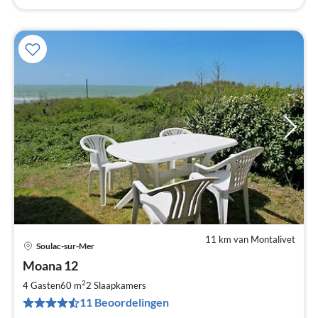
11 km van Montalivet
Soulac-sur-Mer
Pri
Moana 12
va
€
2
4 Gasten
60 m
2
Slaapkamers
Pe
11 Beoordelingen
na