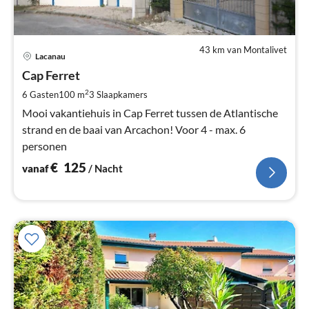
43 km van Montalivet
Pri
Lacanau
va
€
Cap Ferret
Pe
2
6 Gasten
100 m
3
Slaapkamers
na
Mooi vakantiehuis in Cap Ferret tussen de Atlantische
strand en de baai van Arcachon! Voor 4 - max. 6
personen
€
125
vanaf
/ Nacht