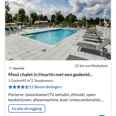
22 km van Montalivet
Hourtin
Pri
Mooi chalet in Hourtin met een gedeeld...
va
2
€
5 Gasten
40 m
2
Slaapkamers
12 Beoordelingen
Pe
na
Parterre: (woonkamer(TV, eettafel, zithoek), open
keuken(oven, afwasmachine, koel-/vriescombinatie),
slaapkamer(2-pers. bed(160 x 200 cm)), slaapkamer(1-
Gratis afzegging
pers.