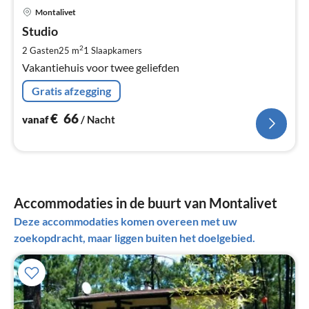
Pri
Montalivet
va
€
Studio
Pe
2
2 Gasten
25 m
1
Slaapkamers
na
Vakantiehuis voor twee geliefden
Gratis afzegging
€
66
vanaf
/ Nacht
Accommodaties in de buurt van Montalivet
Deze accommodaties komen overeen met uw
zoekopdracht, maar liggen buiten het doelgebied.