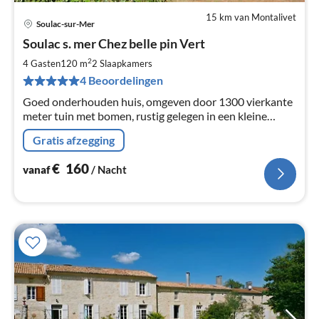
15 km van Montalivet
Soulac-sur-Mer
Pri
Soulac s. mer Chez belle pin Vert
va
€
2
4 Gasten
120 m
2
Slaapkamers
Pe
4 Beoordelingen
na
Goed onderhouden huis, omgeven door 1300 vierkante
meter tuin met bomen, rustig gelegen in een kleine
badplaats Soulac lang aan de Atlantische kust met meer
Gratis afzegging
dan 7 km van zandstrand.
€
160
vanaf
/ Nacht