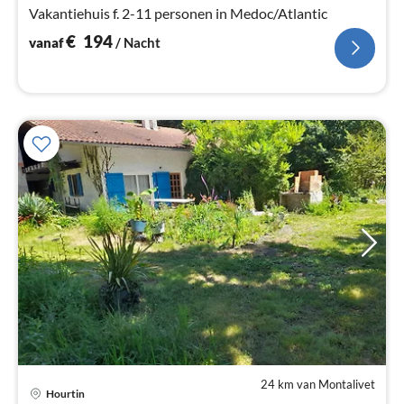
Vakantiehuis f. 2-11 personen in Medoc/Atlantic
€
194
vanaf
/ Nacht
24 km van Montalivet
Pri
Hourtin
va