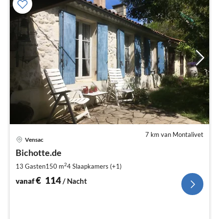
7 km van Montalivet
Pri
Vensac
va
€
Bichotte.de
Pe
2
13 Gasten
150 m
4
Slaapkamers (+1)
na
€
114
vanaf
/ Nacht