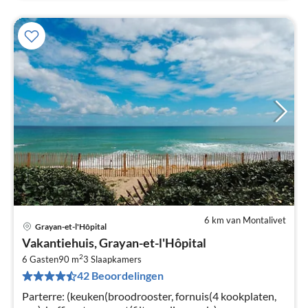
6 km van Montalivet
Grayan-et-l'Hôpital
Pri
Vakantiehuis, Grayan-et-l'Hôpital
va
2
€
6 Gasten
90 m
3
Slaapkamers
42 Beoordelingen
Pe
na
Parterre: (keuken(broodrooster, fornuis(4 kookplaten,