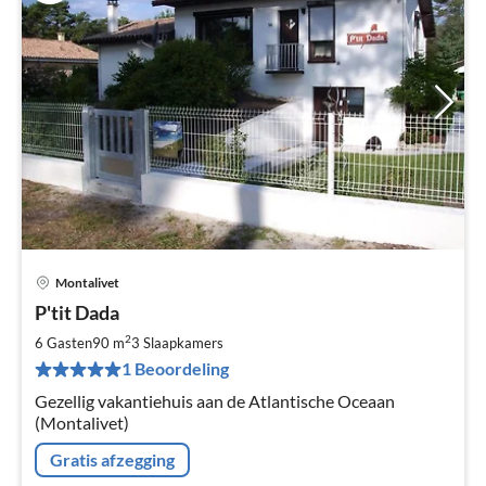
Montalivet
Pri
P'tit Dada
va
€
2
6 Gasten
90 m
3
Slaapkamers
Pe
1 Beoordeling
na
Gezellig vakantiehuis aan de Atlantische Oceaan
(Montalivet)
Gratis afzegging