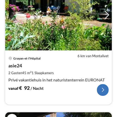
6 km van Montalivet
Pri
Grayan-et-l'Hôpital
va
€
asie24
Pe
2
2 Gasten
45 m
1
Slaapkamers
na
Privé vakantiehuis in het naturistenterrein EURONAT
€
92
vanaf
/ Nacht