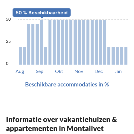
50
25
0
Aug
Sep
Okt
Nov
Dec
Jan
Beschikbare accommodaties in %
Informatie over vakantiehuizen &
appartementen in Montalivet