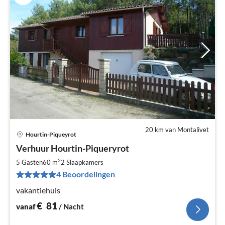
20 km van Montalivet
Hourtin-Piqueyrot
Pri
Verhuur Hourtin-Piqueryrot
va
€
2
5 Gasten
60 m
2
Slaapkamers
Pe
4 Beoordelingen
na
vakantiehuis
€
81
vanaf
/ Nacht