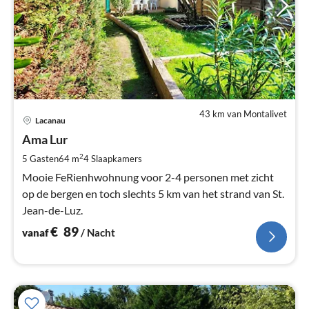
43 km van Montalivet
Pri
Lacanau
va
€
Ama Lur
Pe
2
5 Gasten
64 m
4
Slaapkamers
na
Mooie FeRienhwohnung voor 2-4 personen met zicht
op de bergen en toch slechts 5 km van het strand van St.
Jean-de-Luz.
€
89
vanaf
/ Nacht