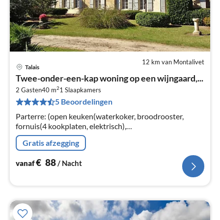
12 km van Montalivet
Talais
Pri
Twee-onder-een-kap woning op een wijngaard,...
va
2
€
2 Gasten
40 m
1
Slaapkamers
5 Beoordelingen
Pe
na
Parterre: (open keuken(waterkoker, broodrooster,
fornuis(4 kookplaten, elektrisch),
koffiezetapparaat(filtermaling), oven, magnetron,
Gratis afzegging
afwasmachine, koelkast, vriezer)
€
88
vanaf
/ Nacht