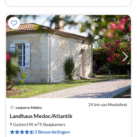
24 km van Montalivet
Lesparre-Médoc
Pri
Landhaus Medoc/Atlantik
va
€
2
9 Gasten
140 m
4
Slaapkamers
Pe
3 Beoordelingen
na