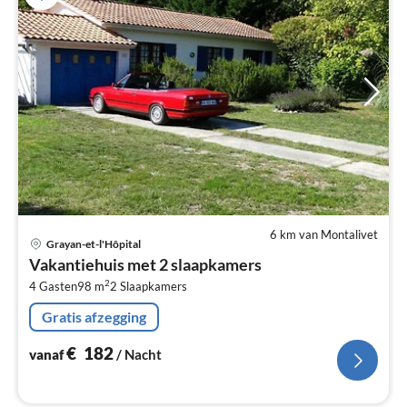
6 km van Montalivet
Pri
Grayan-et-l'Hôpital
va
Vakantiehuis met 2 slaapkamers
€
2
4 Gasten
98 m
2
Slaapkamers
Pe
na
Gratis afzegging
€
182
vanaf
/ Nacht