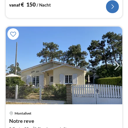
€
150
vanaf
/ Nacht
Pri
Montalivet
va
€
Notre reve
Pe
2