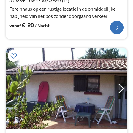
3 Gasten
50 m
1
Slaapkamers (+1)
na
Fereinhaus op een rustige locatie in de onmiddellijke
nabijheid van het bos zonder doorgaand verkeer
€
90
vanaf
/ Nacht