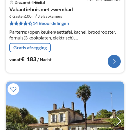
Grayan-et-l'Hôpital
Pri
Vakantiehuis met zwembad
va
2
€
6 Gasten
100 m
3
Slaapkamers
14 Beoordelingen
Pe
na
Parterre: (open keuken(eettafel, kachel, broodrooster,
fornuis(3 kookplaten, elektrisch),
koffiezetapparaat(espresso, filtermaling)
Gratis afzegging
€
183
vanaf
/ Nacht