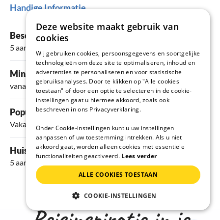
Handige Informatie
Deze website maakt gebruik van
Beschikbare vakantieverblijven
cookies
5 aanbiedingen
Wij gebruiken cookies, persoonsgegevens en soortgelijke
technologieën om deze site te optimaliseren, inhoud en
advertenties te personaliseren en voor statistische
Min. prijs per nacht
gebruiksanalyses. Door te klikken op "Alle cookies
vanaf 66 €
toestaan" of door een optie te selecteren in de cookie-
instellingen gaat u hiermee akkoord, zoals ook
beschreven in ons Privacyverklaring.
Populaire voorzieningen
Vakantie met hond
,
Vaatwasser
,
Televisie
,
Tuin
en
Terras
Onder Cookie-instellingen kunt u uw instellingen
aanpassen of uw toestemming intrekken. Als u niet
akkoord gaat, worden alleen cookies met essentiële
Huisdieren toegestaan
functionaliteiten geactiveerd.
Lees verder
5 aanbiedingen
ALLE COOKIES TOESTAAN
COOKIE-INSTELLINGEN
Reisinspiratie in je