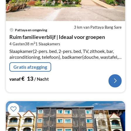
3 km van Pattaya Bang Sare
Pri
Pattaya en omgeving
va
Ruim familieverblijf | Ideaal voor groepen
€
2
4 Gasten
38 m
1
Slaapkamers
Pe
Slaapkamer(2-pers. bed, 2-pers. bed, TV, zithoek, bar,
na
airconditioning, telefoon), badkamer(douche, wastafel,
toilet, Handdoeken inbegrepen, , )
Gratis afzegging
€
13
vanaf
/ Nacht