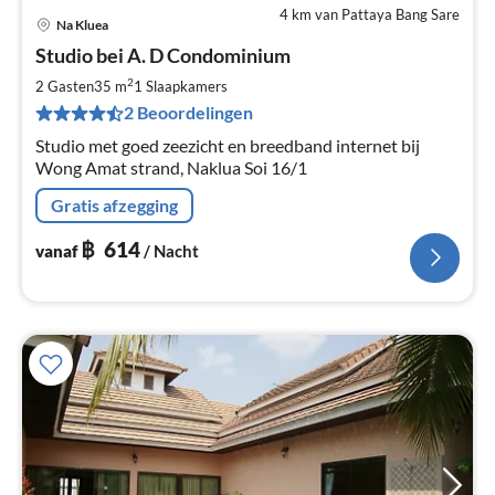
4 km van Pattaya Bang Sare
Na Kluea
Pri
Studio bei A. D Condominium
va
฿
2
2 Gasten
35 m
1
Slaapkamers
Pe
2 Beoordelingen
na
Studio met goed zeezicht en breedband internet bij
Wong Amat strand, Naklua Soi 16/1
Gratis afzegging
฿
614
vanaf
/ Nacht