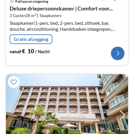
Pattaya en omgeving
va
Deluxe driepersoonskamer | Comfort voor...
€
2
3 Gasten
38 m
1
Slaapkamers
Pe
Slaapkamer(1-pers. bed, 2-pers. bed, zithoek, bar,
na
douche, airconditioning, Handdoeken inbegrepen,
Room-darkening shades)
Gratis afzegging
€
10
vanaf
/ Nacht