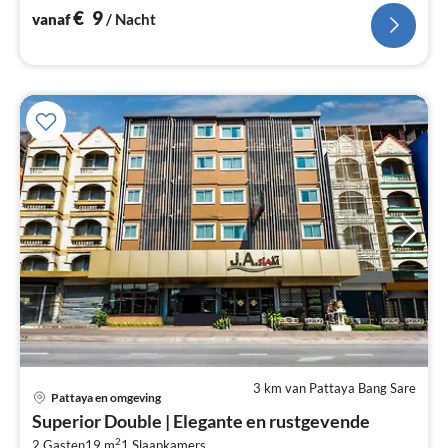
€
9
vanaf
/ Nacht
3 km van Pattaya Bang Sare
Pri
Pattaya en omgeving
va
Superior Double | Elegante en rustgevende
€
2
2 Gasten
19 m
1
Slaapkamers