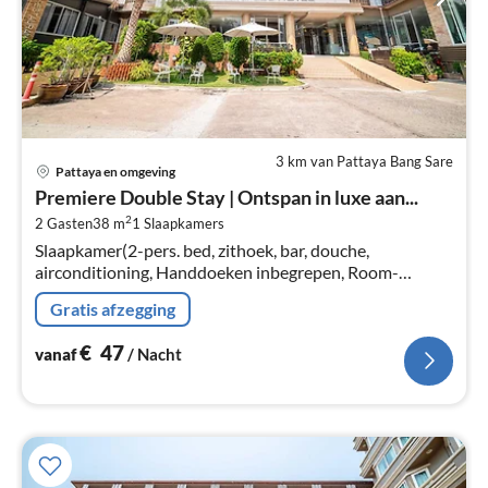
3 km van Pattaya Bang Sare
Pri
Pattaya en omgeving
va
Premiere Double Stay | Ontspan in luxe aan...
€
2
2 Gasten
38 m
1
Slaapkamers
Pe
Slaapkamer(2-pers. bed, zithoek, bar, douche,
na
airconditioning, Handdoeken inbegrepen, Room-
darkening shades), badkamer(douche, wastafel,
Gratis afzegging
Handdoeken inbegrepen, , , )
€
47
vanaf
/ Nacht