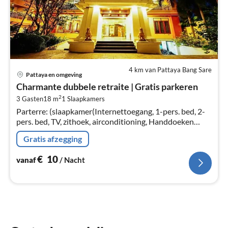
4 km van Pattaya Bang Sare
Pri
Pattaya en omgeving
va
Charmante dubbele retraite | Gratis parkeren
€
2
3 Gasten
18 m
1
Slaapkamers
Pe
Parterre: (slaapkamer(Internettoegang, 1-pers. bed, 2-
na
pers. bed, TV, zithoek, airconditioning, Handdoeken
inbegrepen, Trash compactor), badkamer(douche,
Gratis afzegging
wastafel, toilet, bidet, ))
€
10
vanaf
/ Nacht