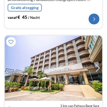
darkening shades), badkamer(douche, wastafel,
Gratis afzegging
Handdoeken inbegrepen, , , )
€
45
vanaf
/ Nacht
3 km van Pattaya Bang Sare
Pri