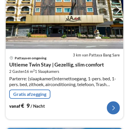
3 km van Pattaya Bang Sare
Pri
Pattaya en omgeving
va
Ultieme Twin Stay | Gezellig, slim comfort
€
2
2 Gasten
16 m
1
Slaapkamers
Pe
Parterre: (slaapkamer(Internettoegang, 1-pers. bed, 1-
na
pers. bed, zithoek, airconditioning, telefoon, Trash
compactor)
Gratis afzegging
€
9
vanaf
/ Nacht