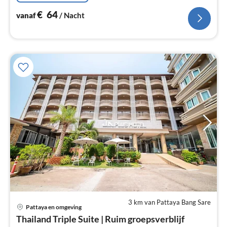
€
64
vanaf
/ Nacht
3 km van Pattaya Bang Sare
Pri
Pattaya en omgeving
va
Thailand Triple Suite | Ruim groepsverblijf
€