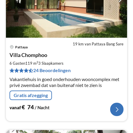
19 km van Pattaya Bang Sare
Pattaya
Pri
Villa Chomphoo
va
€
2
6 Gasten
119 m
3
Slaapkamers
Pe
24 Beoordelingen
na
Vakantiehuis in goed onderhouden wooncomplex met
privé zwembad dat van buitenaf niet te zien is
Gratis afzegging
€
74
vanaf
/ Nacht