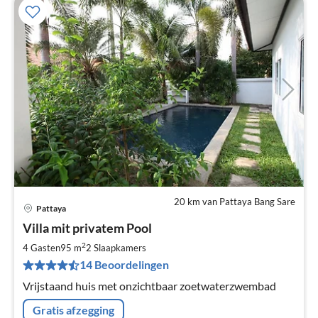
20 km van Pattaya Bang Sare
Pattaya
Pri
Villa mit privatem Pool
va
€
2
4 Gasten
95 m
2
Slaapkamers
Pe
14 Beoordelingen
na
Vrijstaand huis met onzichtbaar zoetwaterzwembad
Gratis afzegging