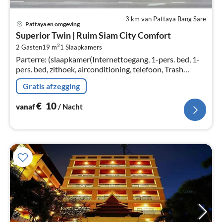
3 km van Pattaya Bang Sare
Pri
Pattaya en omgeving
va
Superior Twin | Ruim Siam City Comfort
€
2
2 Gasten
19 m
1
Slaapkamers
Pe
Parterre: (slaapkamer(Internettoegang, 1-pers. bed, 1-
na
pers. bed, zithoek, airconditioning, telefoon, Trash
compactor)
Gratis afzegging
€
10
vanaf
/ Nacht