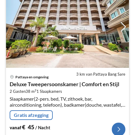
3 km van Pattaya Bang Sare
Pri
Pattaya en omgeving
va
Deluxe Tweepersoonskamer | Comfort en Stijl
€
2
2 Gasten
38 m
1
Slaapkamers
Pe
Slaapkamer(2-pers. bed, TV, zithoek, bar,
na
airconditioning, telefoon), badkamer(douche, wastafel,
toilet, Handdoeken inbegrepen, , )
Gratis afzegging
€
45
vanaf
/ Nacht