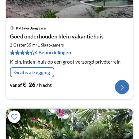
Pattaya Bang Sare
Pri
Goed onderhouden klein vakantiehuis
va
€
2
2 Gasten
55 m
1
Slaapkamers
Pe
4 Beoordelingen
na
Klein, intiem huis op een groot verzorgd privéterrein
Gratis afzegging
€
26
vanaf
/ Nacht