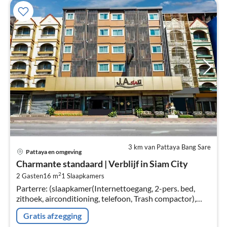
3 km van Pattaya Bang Sare
Pri
Pattaya en omgeving
va
Charmante standaard | Verblijf in Siam City
€
2
2 Gasten
16 m
1
Slaapkamers
Pe
Parterre: (slaapkamer(Internettoegang, 2-pers. bed,
na
zithoek, airconditioning, telefoon, Trash compactor),
badkamer(douche, wastafel, toilet, Handdoeken
Gratis afzegging
inbegrepen, , , ))