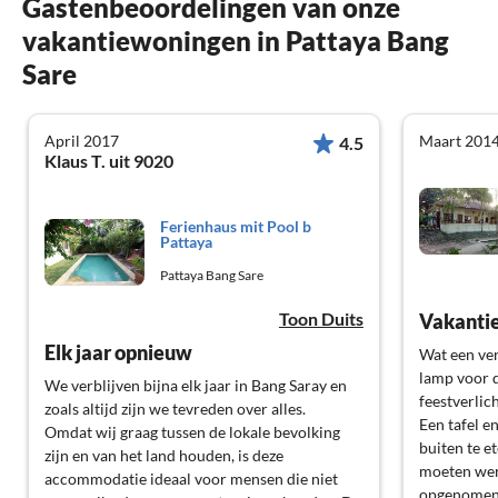
Gastenbeoordelingen van onze
vakantiewoningen in Pattaya Bang
Sare
April 2017
Maart 201
4.5
Klaus T. uit 9020
Ferienhaus mit Pool b
Pattaya
Pattaya Bang Sare
Toon Duits
Vakantie
Elk jaar opnieuw
Wat een ver
lamp voor 
We verblijven bijna elk jaar in Bang Saray en
feestverlich
zoals altijd zijn we tevreden over alles.
Een tafel e
Omdat wij graag tussen de lokale bevolking
buiten te e
zijn en van het land houden, is deze
moeten werk
accommodatie ideaal voor mensen die niet
opgenomen 