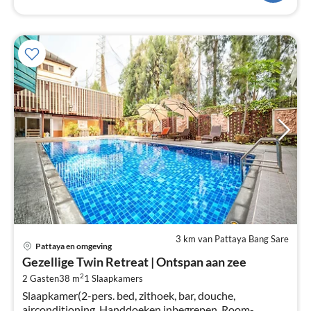
3 km van Pattaya Bang Sare
Pri
Pattaya en omgeving
va
Gezellige Twin Retreat | Ontspan aan zee
€
2
2 Gasten
38 m
1
Slaapkamers
Pe
Slaapkamer(2-pers. bed, zithoek, bar, douche,
na
airconditioning, Handdoeken inbegrepen, Room-