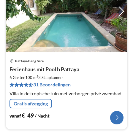
Pattaya Bang Sare
Pri
Ferienhaus mit Pool b Pattaya
va
€
2
6 Gasten
100 m
3
Slaapkamers
Pe
31 Beoordelingen
na
Villa in de tropische tuin met verborgen privé zwembad
Gratis afzegging
€
49
vanaf
/ Nacht