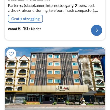
Pe
Parterre: (slaapkamer(Internettoegang, 2-pers. bed,
na
zithoek, airconditioning, telefoon, Trash compactor),
badkamer(douche, wastafel, toilet, Handdoeken
Gratis afzegging
inbegrepen, , , ))
€
10
vanaf
/ Nacht