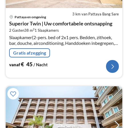
3 km van Pattaya Bang Sare
Pri
Pattaya en omgeving
va
Superior Twin | Uw comfortabele ontsnapping
€
2
2 Gasten
38 m
1
Slaapkamers
Pe
Slaapkamer(2-pers. bed of 2x1 pers. Bedden, zithoek,
na
bar, douche, airconditioning, Handdoeken inbegrepen,
Room-darkening shades)
Gratis afzegging
€
45
vanaf
/ Nacht