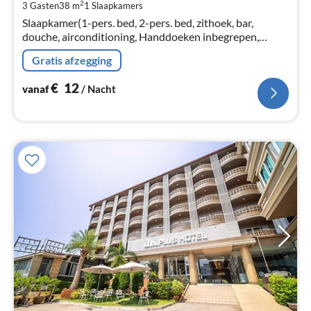
2
3 Gasten
38 m
1
Slaapkamers
Pe
Slaapkamer(1-pers. bed, 2-pers. bed, zithoek, bar,
na
douche, airconditioning, Handdoeken inbegrepen,
Room-darkening shades), badkamer(douche, wastafel,
Gratis afzegging
Handdoeken inbegrepen, , , )
€
12
vanaf
/ Nacht