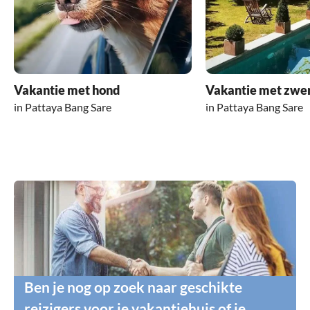
voor elke activiteit.
Op dit punt, een grote dank aan de gastheer en
de beste groeten uit Oostenrijk
Vakantie met hond
Vakantie met zw
in Pattaya Bang Sare
in Pattaya Bang Sare
Ben je nog op zoek naar geschikte
reizigers voor je vakantiehuis of je