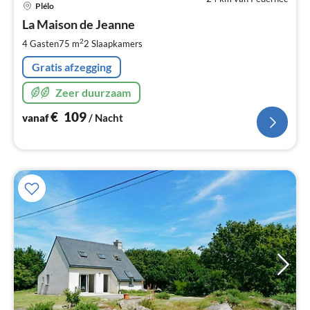
Plélo
va
€
La Maison de Jeanne
Pe
2
4 Gasten
75 m
2
Slaapkamers
na
Gratis afzegging
Zeer duurzaam
€
109
vanaf
/ Nacht