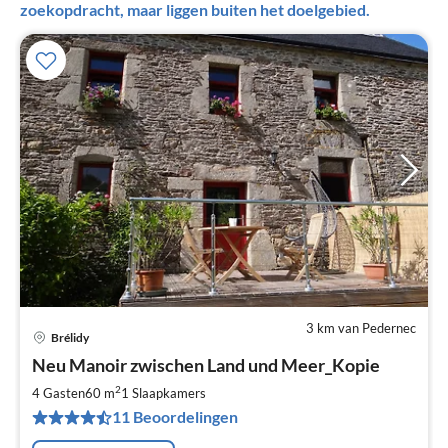
zoekopdracht, maar liggen buiten het doelgebied.
3 km van Pedernec
Brélidy
Pri
Neu Manoir zwischen Land und Meer_Kopie
va
€
2
4 Gasten
60 m
1
Slaapkamers
Pe
11 Beoordelingen
na