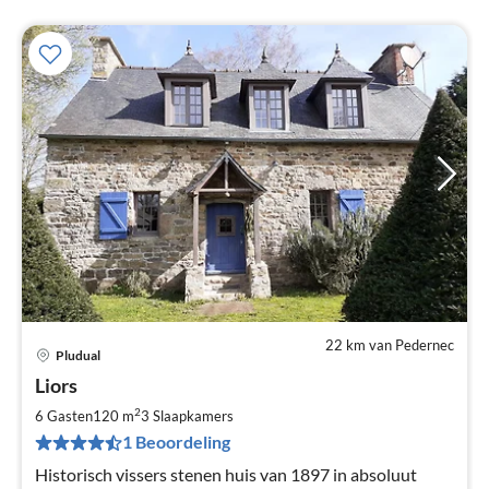
22 km van Pedernec
Pludual
Pri
Liors
va
€
2
6 Gasten
120 m
3
Slaapkamers
Pe
1 Beoordeling
na
Historisch vissers stenen huis van 1897 in absoluut