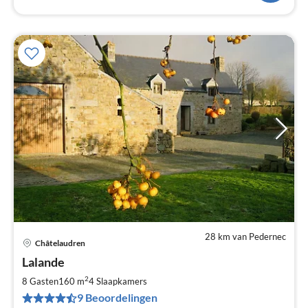
28 km van Pedernec
Châtelaudren
Pri
Lalande
va
€
2
8 Gasten
160 m
4
Slaapkamers
Pe
9 Beoordelingen