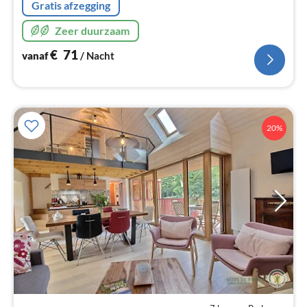
Gratis afzegging
Zeer duurzaam
€
71
vanaf
/ Nacht
20%