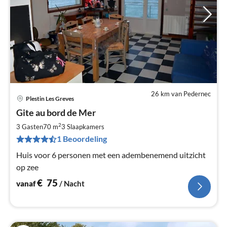
26 km van Pedernec
Plestin Les Greves
Pri
Gite au bord de Mer
va
€
2
3 Gasten
70 m
3
Slaapkamers
Pe
1 Beoordeling
na
Huis voor 6 personen met een adembenemend uitzicht
op zee
€
75
vanaf
/ Nacht