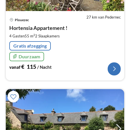
27 km van Pedernec
Pri
Plouezec
va
€
Hortensia Appartement !
Pe
2
4 Gasten
55 m
2
Slaapkamers
na
Gratis afzegging
Duurzaam
€
115
vanaf
/ Nacht