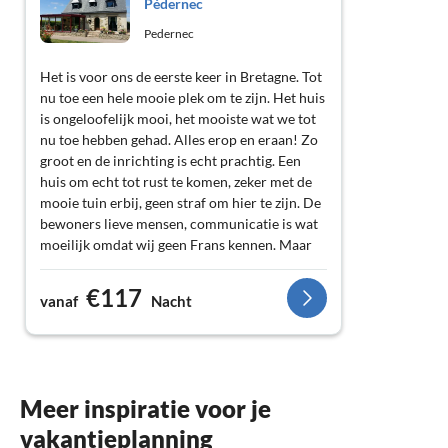
Pédernec
Pedernec
Het is voor ons de eerste keer in Bretagne. Tot
nu toe een hele mooie plek om te zijn. Het huis
is ongeloofelijk mooi, het mooiste wat we tot
nu toe hebben gehad. Alles erop en eraan! Zo
groot en de inrichting is echt prachtig. Een
huis om echt tot rust te komen, zeker met de
mooie tuin erbij, geen straf om hier te zijn. De
bewoners lieve mensen, communicatie is wat
moeilijk omdat wij geen Frans kennen. Maar
het onthaal was zo mooi, we voelde ons echt
welkom. Zeker de waard om naar toe te gaan.
€117
vanaf
Nacht
Meer inspiratie voor je
vakantieplanning