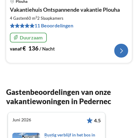
Plouha
Pri
Vakantiehuis Ontspannende vakantie Plouha
va
€
2
4 Gasten
60 m
2
Slaapkamers
Pe
11 Beoordelingen
na
Duurzaam
€
136
vanaf
/ Nacht
Gastenbeoordelingen van onze
vakantiewoningen in Pedernec
Juni 2026
4.5
Rustig verblijf in het bos in