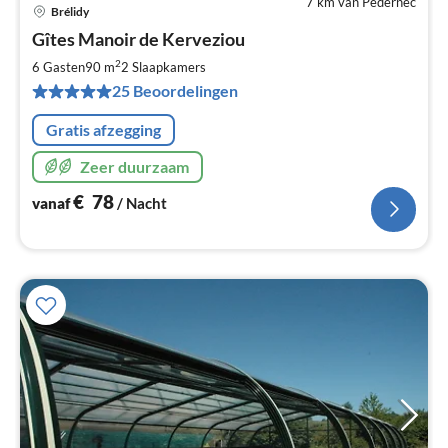
7 km van Pedernec
Brélidy
Pri
Gîtes Manoir de Kerveziou
va
€
2
6 Gasten
90 m
2
Slaapkamers
Pe
25 Beoordelingen
na
Gratis afzegging
Zeer duurzaam
€
78
vanaf
/ Nacht