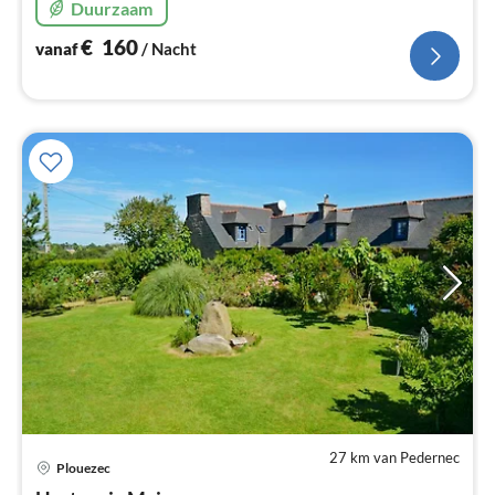
Duurzaam
€
160
vanaf
/ Nacht
27 km van Pedernec
Pri
Plouezec
va