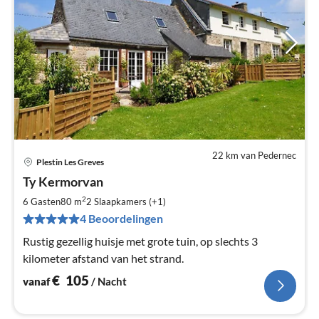
22 km van Pedernec
Plestin Les Greves
Pri
Ty Kermorvan
va
€
2
6 Gasten
80 m
2
Slaapkamers (+1)
Pe
4 Beoordelingen
na
Rustig gezellig huisje met grote tuin, op slechts 3
kilometer afstand van het strand.
€
105
vanaf
/ Nacht