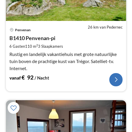
26 km van Pedernec
Pri
Penvenan
va
€
B1410 Penvenan-pi
Pe
2
6 Gasten
110 m
3
Slaapkamers
na
Rustig en landelijk vakantiehuis met grote natuurlijke
tuin boven de prachtige kust van Trégor. Satelliet-tv.
Internet.
€
92
vanaf
/ Nacht