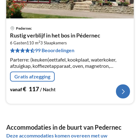
Pedernec
Pri
Rustig verblijf in het bos in Pédernec
va
2
€
6 Gasten
110 m
3
Slaapkamers
99 Beoordelingen
Pe
na
Parterre: (keuken(eettafel, kookplaat, waterkoker,
afzuigkap, koffiezetapparaat, oven, magnetron,
afwasmachine, koel-/vriescombinatie),
Gratis afzegging
woon/eetkamer(TV, DVD-speler, bar)
€
117
vanaf
/ Nacht
Accommodaties in de buurt van Pedernec
Deze accommodaties komen overeen met uw