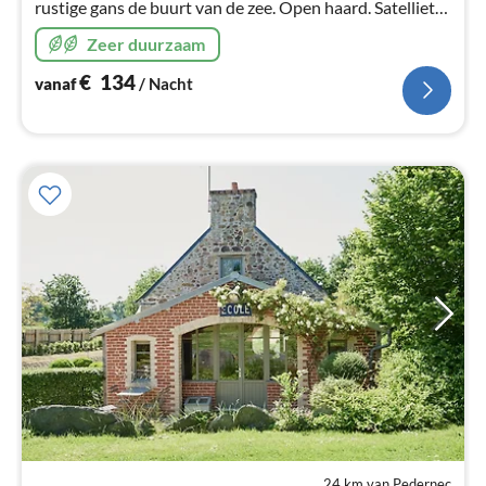
rustige gans de buurt van de zee. Open haard. Satelliet-
tv. Voor 2 tot 6 personen. 120 m2. 3 bedden.
Zeer duurzaam
€
134
vanaf
/ Nacht
24 km van Pedernec
Pri