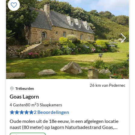
26 km van Pedernec
Trébeurden
Pri
Goas Lagorn
va
€
2
4 Gasten
80 m
3
Slaapkamers
Pe
2 Beoordelingen
na
Oude molen uit de 18e eeuw, in een afgelegen locatie
naast (80 meter) op lagorn Naturbadestrand Goas,
tussen Lannion en Trebeurden, op