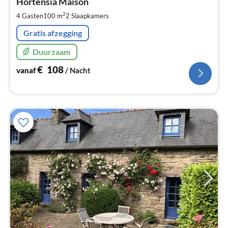
€
Hortensia Maison
Pe
2
4 Gasten
100 m
2
Slaapkamers
na
Gratis afzegging
Duurzaam
€
108
vanaf
/ Nacht