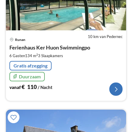
10 km van Pedernec
Pri
Runan
va
€
Ferienhaus Ker Huon Swimmingpo
Pe
2
6 Gasten
134 m
3
Slaapkamers
na
Gratis afzegging
Duurzaam
€
110
vanaf
/ Nacht