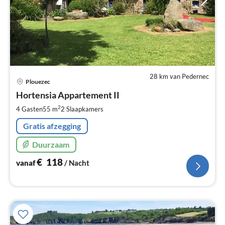
28 km van Pedernec
Pri
Plouezec
va
€
Hortensia Appartement II
Pe
2
4 Gasten
55 m
2
Slaapkamers
na
Gratis afzegging
Duurzaam
€
118
vanaf
/ Nacht