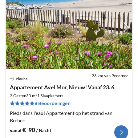
28 km van Pedernec
Plouha
Pri
Appartement Avel Mor, Nieuw! Vanaf 23. 6.
va
€
2
2 Gasten
30 m
1
Slaapkamers
Pe
8 Beoordelingen
na
Pieds dans l'eau! Appartement op het strand van
Brehec.
€
90
vanaf
/ Nacht