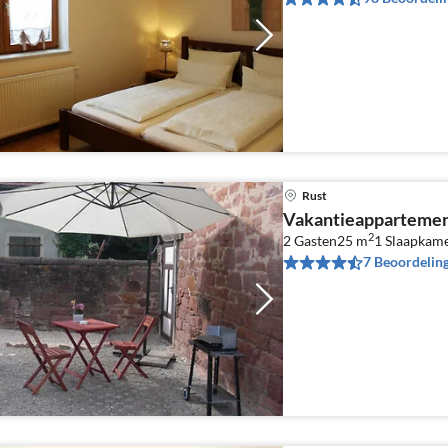
Rust
Vakantieappartemen
2
2 Gasten
25 m
1
Slaapkam
7 Beoordelin