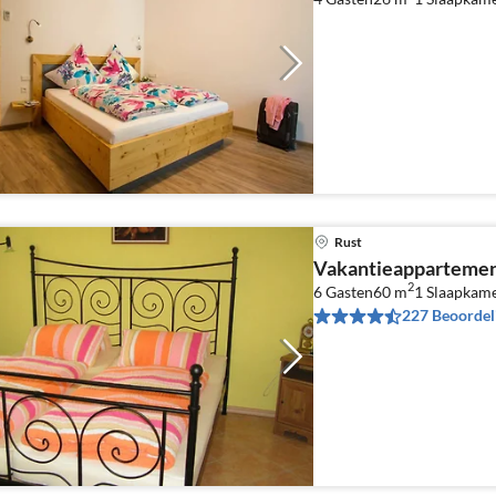
Rust
Vakantieappartemen
2
6 Gasten
60 m
1
Slaapkam
227 Beoordel