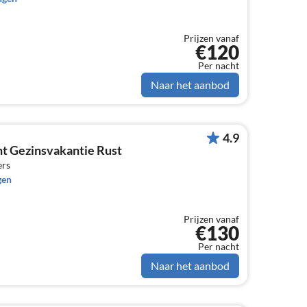
Prijzen vanaf
€120
Per nacht
Naar het aanbod
4.9
t Gezinsvakantie Rust
ers
gen
Prijzen vanaf
€130
Per nacht
Naar het aanbod