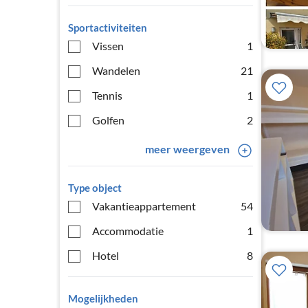
Sportactiviteiten
Vissen
1
Wandelen
21
Tennis
1
Golfen
2
meer weergeven
Type object
Vakantieappartement
54
Accommodatie
1
Hotel
8
Mogelijkheden