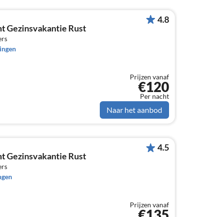
4.8
t Gezinsvakantie Rust
ers
ingen
Prijzen vanaf
€120
Per nacht
Naar het aanbod
4.5
t Gezinsvakantie Rust
ers
ngen
Prijzen vanaf
€135