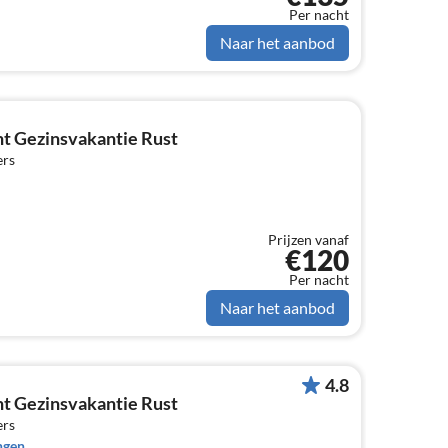
Per nacht
Naar het aanbod
t Gezinsvakantie Rust
ers
Prijzen vanaf
€120
Per nacht
Naar het aanbod
4.8
t Gezinsvakantie Rust
ers
ngen