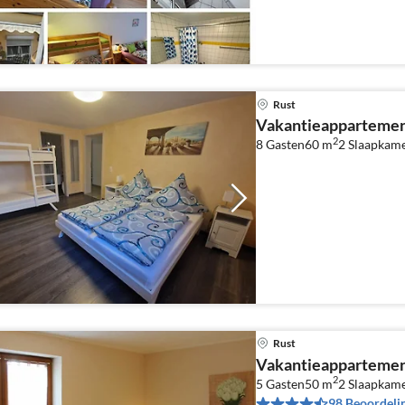
Rust
Vakantieappartemen
2
8 Gasten
60 m
2
Slaapkam
Rust
Vakantieappartemen
2
5 Gasten
50 m
2
Slaapkam
98 Beoordeli