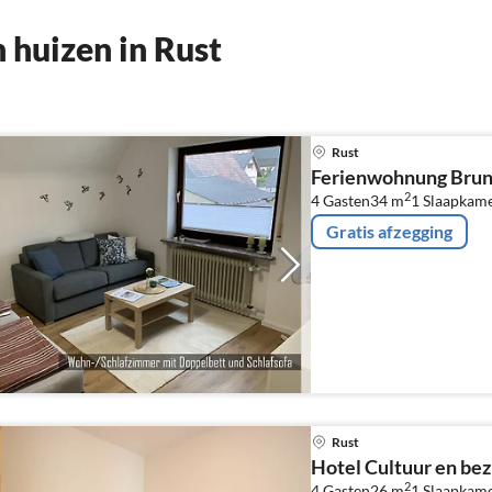
huizen in Rust
Rust
Ferienwohnung Brun
2
4 Gasten
34 m
1
Slaapkam
Gratis afzegging
Rust
Hotel Cultuur en be
2
4 Gasten
26 m
1
Slaapkam