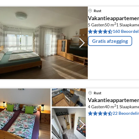
Rust
Vakantieappartemen
2
5 Gasten
50 m
1
Slaapkam
160 Beoordel
Gratis afzegging
Rust
Vakantieappartemen
2
4 Gasten
40 m
1
Slaapkam
22 Beoordeli