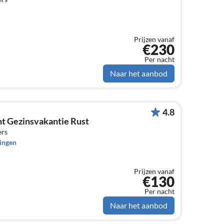
Prijzen vanaf
€230
Per nacht
Naar het aanbod
4.8
t Gezinsvakantie Rust
ers
ingen
Prijzen vanaf
€130
Per nacht
Naar het aanbod