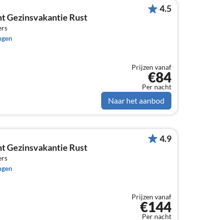
4.5
t Gezinsvakantie Rust
ers
ngen
Prijzen vanaf
€84
Per nacht
Naar het aanbod
4.9
t Gezinsvakantie Rust
ers
ngen
Prijzen vanaf
€144
Per nacht