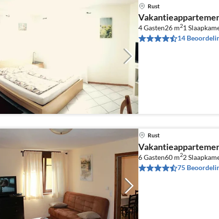
Rust
Vakantieappartemen
2
4 Gasten
26 m
1
Slaapkam
14 Beoordeli
Rust
Vakantieappartemen
2
6 Gasten
60 m
2
Slaapkam
75 Beoordeli