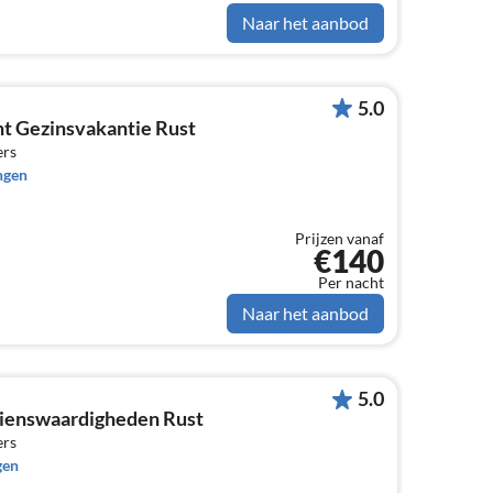
Naar het aanbod
5.0
t Gezinsvakantie Rust
ers
ngen
Prijzen vanaf
€140
Per nacht
Naar het aanbod
5.0
zienswaardigheden Rust
ers
gen