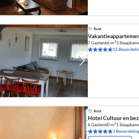
Rust
Vakantieappartemen
2
7 Gasten
66 m
3
Slaapkam
12 Beoordeli
Rust
Hotel Cultuur en be
2
6 Gasten
60 m
1
Slaapkam
3 Beoordelin