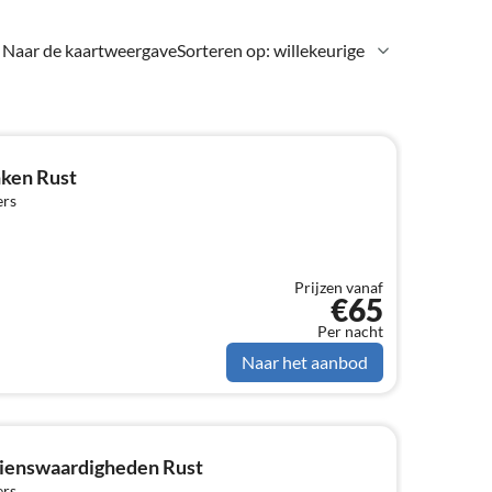
Naar de kaartweergave
Sorteren op: willekeurige
ken Rust
ers
Prijzen vanaf
€65
Per nacht
Naar het aanbod
zienswaardigheden Rust
ers