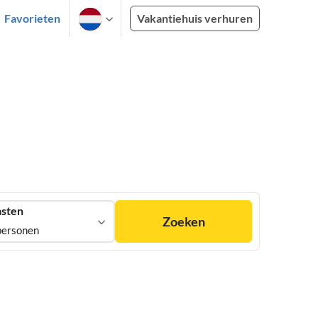
Favorieten
Vakantiehuis verhuren
sten
Zoeken
personen