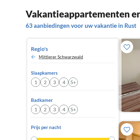
Vakantieappartementen en 
63 aanbiedingen voor uw vakantie in Rust
Regio's
Mittlerer Schwarzwald
Slaapkamers
1
2
3
4
5+
Badkamer
1
2
3
4
5+
Prijs per nacht