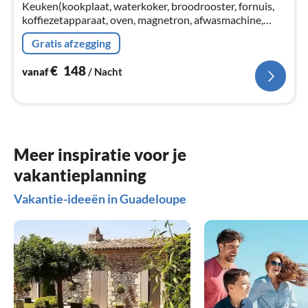
Keuken(kookplaat, waterkoker, broodrooster, fornuis,
na
koffiezetapparaat, oven, magnetron, afwasmachine,
koel-/vriescombinatie, , , Wine glasses)
Gratis afzegging
€
148
vanaf
/ Nacht
Meer inspiratie voor je
vakantieplanning
Vakantie-ideeën in Guadeloupe