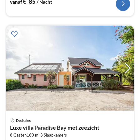
€
85
vanaf
/ Nacht
Pri
Deshaies
va
Luxe villa Paradise Bay met zeezicht
€
2
8 Gasten
180 m
3
Slaapkamers
Pe