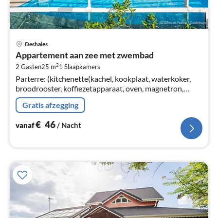
Pri
Deshaies
va
Appartement aan zee met zwembad
€
2
2 Gasten
25 m
1
Slaapkamers
Pe
Parterre: (kitchenette(kachel, kookplaat, waterkoker,
na
broodrooster, koffiezetapparaat, oven, magnetron,
koelkast, , , Wine glasses), slaapkamer(2-pers. bed(180 x
Gratis afzegging
180 cm)
€
46
vanaf
/ Nacht