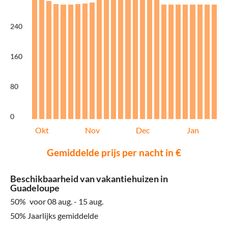
240
160
80
0
Okt
Nov
Dec
Jan
Gemiddelde prijs per nacht in €
Beschikbaarheid van vakantiehuizen in
Guadeloupe
50%
voor 08 aug. - 15 aug.
50% Jaarlijks gemiddelde