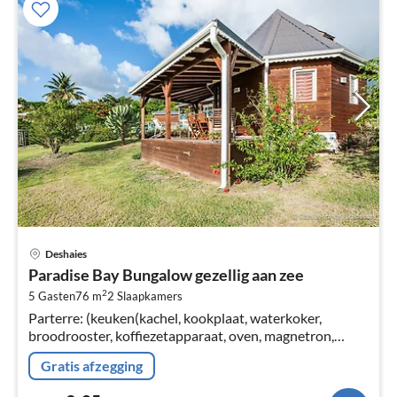
Pri
Deshaies
va
Paradise Bay Bungalow gezellig aan zee
€
2
5 Gasten
76 m
2
Slaapkamers
Pe
Parterre: (keuken(kachel, kookplaat, waterkoker,
na
broodrooster, koffiezetapparaat, oven, magnetron,
koelkast, (), ()), woon/eetkamer(eettafel, zithoek),
Gratis afzegging
slaapkamer(2-pers.