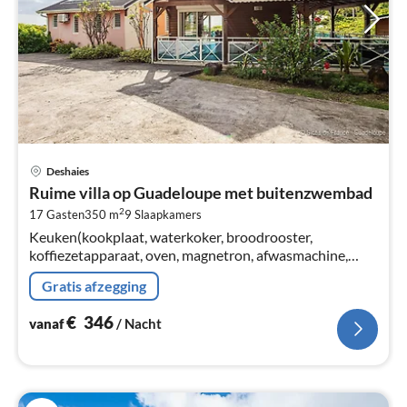
Pri
Deshaies
va
Ruime villa op Guadeloupe met buitenzwembad
€
2
17 Gasten
350 m
9
Slaapkamers
Pe
Keuken(kookplaat, waterkoker, broodrooster,
na
koffiezetapparaat, oven, magnetron, afwasmachine,
koel-/vriescombinatie, , Wine glasses),
Gratis afzegging
woon/eetkamer(TV(kabel, flatscreen, satelliet)
€
346
vanaf
/ Nacht