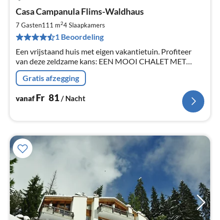
Pri
Casa Campanula Flims-Waldhaus
va
F
2
7 Gasten
111 m
4
Slaapkamers
Pe
1 Beoordeling
na
Een vrijstaand huis met eigen vakantietuin. Profiteer
van deze zeldzame kans: EEN MOOI CHALET MET
"GEHELE HUIS - GEBRUIK".
Gratis afzegging
Fr
81
vanaf
/ Nacht