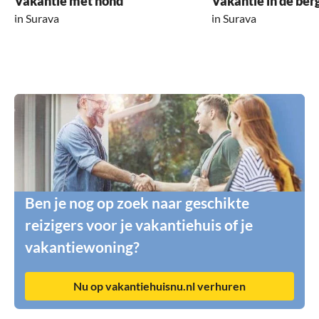
Vakantie met hond
Vakantie in de ber
in Surava
in Surava
Ben je nog op zoek naar geschikte
reizigers voor je vakantiehuis of je
vakantiewoning?
Nu op vakantiehuisnu.nl verhuren