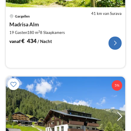
41 km van Surava
Pri
Gargellen
va
€
Madrisa Alm
Pe
2
19 Gasten
180 m
8
Slaapkamers
na
€
434
vanaf
/ Nacht
5%