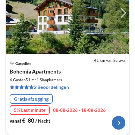
41 km van Surava
Gargellen
Pri
Bohemia Apartments
va
€
2
4 Gasten
51 m
1
Slaapkamers
Pe
2 Beoordelingen
na
Gratis afzegging
5% Last minute
08-08-2026 - 18-08-2026
€
80
vanaf
/ Nacht