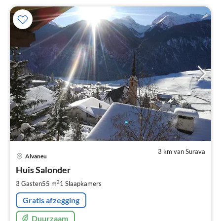
3 km van Surava
Pri
Alvaneu
va
€
Huis Salonder
Pe
2
3 Gasten
55 m
1
Slaapkamers
na
Gratis afzegging
Duurzaam