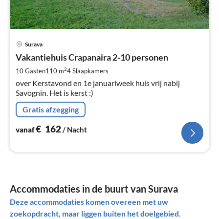
Pri
Surava
va
€
Vakantiehuis Crapanaira 2-10 personen
Pe
2
10 Gasten
110 m
4
Slaapkamers
na
over Kerstavond en 1e januariweek huis vrij nabij
Savognin. Het is kerst :)
Gratis afzegging
€
162
vanaf
/ Nacht
Accommodaties in de buurt van Surava
Deze accommodaties komen overeen met uw
zoekopdracht, maar liggen buiten het doelgebied.