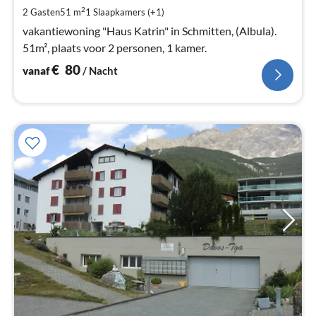
Pe
2
2 Gasten
51 m
1
Slaapkamers (+1)
na
vakantiewoning "Haus Katrin" in Schmitten, (Albula).
51m², plaats voor 2 personen, 1 kamer.
€
80
vanaf
/ Nacht