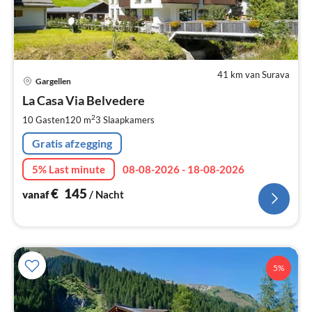
41 km van Surava
Pri
Gargellen
va
€
La Casa Via Belvedere
Pe
2
10 Gasten
120 m
3
Slaapkamers
na
Gratis afzegging
5% Last minute
08-08-2026 - 18-08-2026
€
145
vanaf
/ Nacht
5%