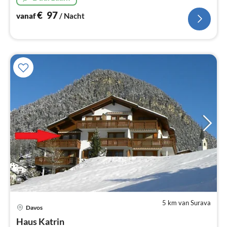
€
97
vanaf
/ Nacht
5 km van Surava
Pri
Davos
va
€
Haus Katrin