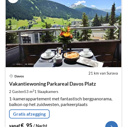
21 km van Surava
Pri
Davos
va
€
Vakantiewoning Parkareal Davos Platz
Pe
2
2 Gasten
53 m
1
Slaapkamers
na
1-kamerappartement met fantastisch bergpanorama,
balkon op het zuidwesten, parkeerplaats
Gratis afzegging
€
95
vanaf
/ Nacht