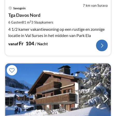
7 km van Surava
Pri
Savognin
va
F
Tga Davos Nord
Pe
2
6 Gasten
81 m
3
Slaapkamers
na
4 1/2 kamer vakantiewoning op een rustige en zonnige
locatie in Val Surses in het midden van Park Ela
Fr
104
vanaf
/ Nacht