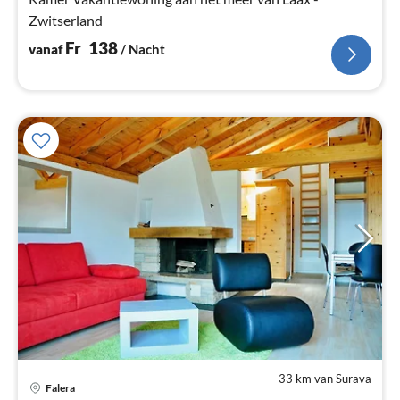
Zwitserland
Fr
138
vanaf
/ Nacht
33 km van Surava
Pri
Falera
va