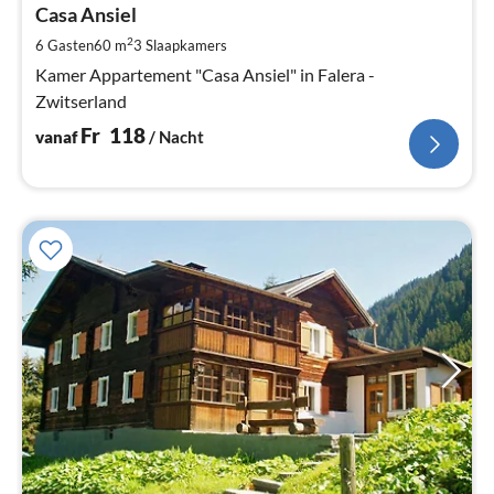
F
Casa Ansiel
Pe
2
6 Gasten
60 m
3
Slaapkamers
na
Kamer Appartement "Casa Ansiel" in Falera -
Zwitserland
Fr
118
vanaf
/ Nacht