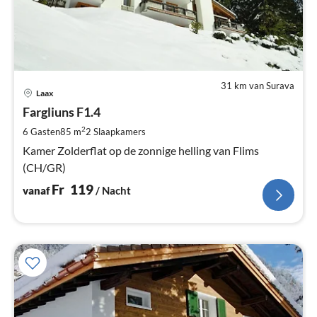
31 km van Surava
Pri
Laax
va
F
Fargliuns F1.4
Pe
2
6 Gasten
85 m
2
Slaapkamers
na
Kamer Zolderflat op de zonnige helling van Flims
(CH/GR)
Fr
119
vanaf
/ Nacht