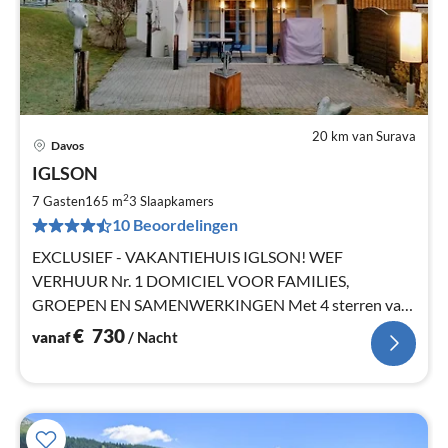
20 km van Surava
Davos
Pri
IGLSON
va
€
2
7 Gasten
165 m
3
Slaapkamers
Pe
10 Beoordelingen
na
EXCLUSIEF - VAKANTIEHUIS IGLSON! WEF
VERHUUR Nr. 1 DOMICIEL VOOR FAMILIES,
GROEPEN EN SAMENWERKINGEN Met 4 sterren van
de Zwitserse Toerisme Federatie
€
730
vanaf
/ Nacht