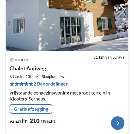
31 km van Surava
Klosters
Pri
Chalet Aujiweg
va
F
2
8 Gasten
130 m
4
Slaapkamers
Pe
2 Beoordelingen
na
vrijstaande eengezinswoning met groot terrein in
Klosters-Serneus.
Gratis afzegging
Fr
210
vanaf
/ Nacht