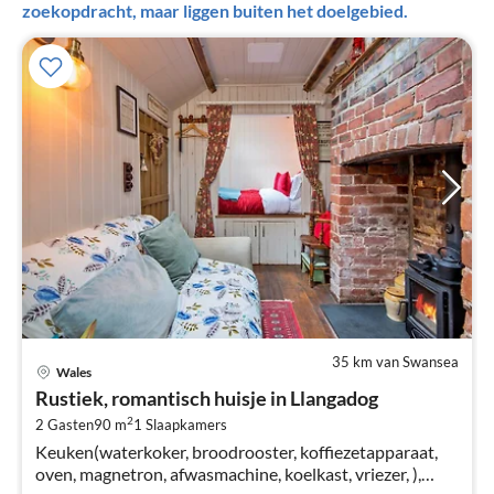
zoekopdracht, maar liggen buiten het doelgebied.
35 km van Swansea
Pri
Wales
va
Rustiek, romantisch huisje in Llangadog
€
2
2 Gasten
90 m
1
Slaapkamers
Pe
Keuken(waterkoker, broodrooster, koffiezetapparaat,
na
oven, magnetron, afwasmachine, koelkast, vriezer, ),