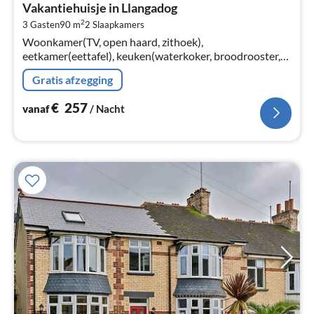
Vakantiehuisje in Llangadog
€
2
3 Gasten
90 m
2
Slaapkamers
Pe
Woonkamer(TV, open haard, zithoek),
na
eetkamer(eettafel), keuken(waterkoker, broodrooster,
oven, magnetron, afwasmachine, koelkast, vriezer),
Gratis afzegging
slaapkamer(2-pers. bed)
€
257
vanaf
/ Nacht