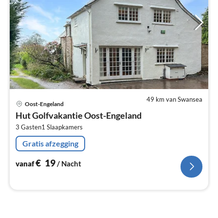
49 km van Swansea
Pri
Oost-Engeland
va
Hut Golfvakantie Oost-Engeland
€
3 Gasten
1
Slaapkamers
Pe
na
Gratis afzegging
€
19
vanaf
/ Nacht