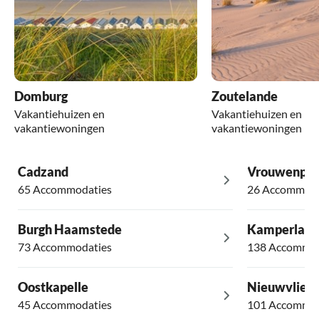
Domburg
Zoutelande
Vakantiehuizen en
Vakantiehuizen en
vakantiewoningen
vakantiewoningen
Cadzand
Vrouwenpol
65 Accommodaties
26 Accommoda
Burgh Haamstede
Kamperland
73 Accommodaties
138 Accommod
Oostkapelle
Nieuwvliet
45 Accommodaties
101 Accommod