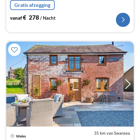
slaapkamer(2-pers. bed, TV, open haard),
Gratis afzegging
badkamer(douche, wastafel, toilet)
€
278
vanaf
/ Nacht
35 km van Swansea
Pri
Wales
va