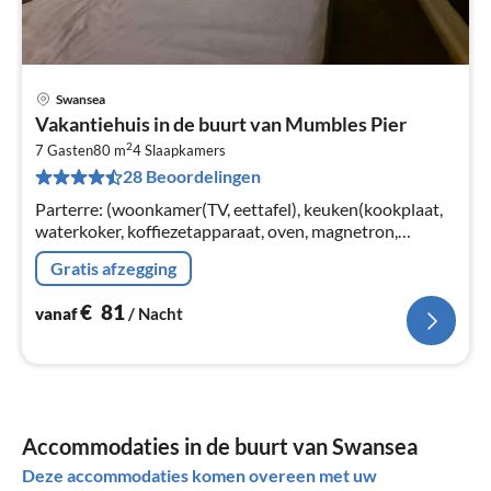
Swansea
Pri
Vakantiehuis in de buurt van Mumbles Pier
va
2
€
7 Gasten
80 m
4
Slaapkamers
28 Beoordelingen
Pe
na
Parterre: (woonkamer(TV, eettafel), keuken(kookplaat,
waterkoker, koffiezetapparaat, oven, magnetron,
koel-/vriescombinatie, wasmachine, ), slaapkamer(2-
Gratis afzegging
pers. bed)
€
81
vanaf
/ Nacht
Accommodaties in de buurt van Swansea
Deze accommodaties komen overeen met uw