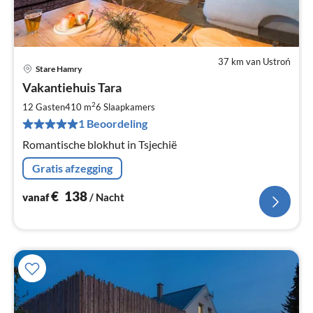
37 km van Ustroń
Stare Hamry
Pri
Vakantiehuis Tara
va
€
2
12 Gasten
410 m
6
Slaapkamers
Pe
1 Beoordeling
na
Romantische blokhut in Tsjechië
Gratis afzegging
€
138
vanaf
/ Nacht