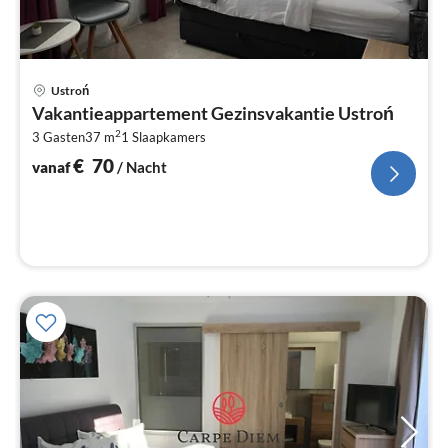
Pri
Ustroń
va
Vakantieappartement Gezinsvakantie Ustroń
€
2
3 Gasten
37 m
1
Slaapkamers
Pe
na
€
70
vanaf
/ Nacht