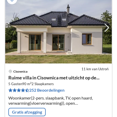
11 km van Ustroń
Cisownica
Pri
Ruime villa in Cisownica met uitzicht op de...
va
2
€
5 Gasten
90 m
2
Slaapkamers
252 Beoordelingen
Pe
na
Woonkamer(2-pers. slaapbank, TV, open haard,
verwarming(vloerverwarming)), open
keuken(kookplaat, afzuigkap, espresso apparaat, oven,
Gratis afzegging
koel-/vriescombinatie), slaapkamer(2-pers.