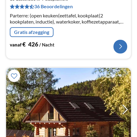
€
36 Beoordelingen
Pe
na
Parterre: (open keuken(eettafel, kookplaat(2
kookplaten, inductie), waterkoker, koffiezetapparaat,
magnetron, koel-/vriescombinatie)
Gratis afzegging
€
426
vanaf
/ Nacht