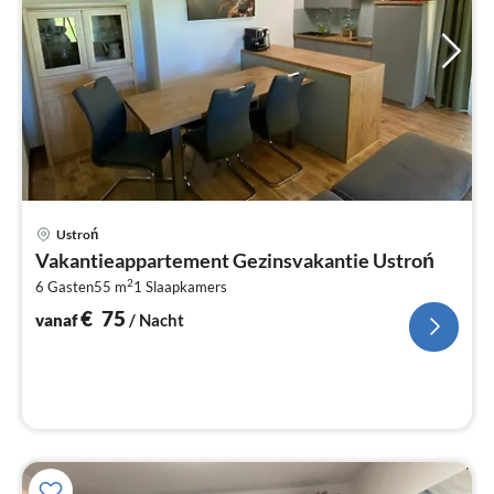
Pri
Ustroń
va
Vakantieappartement Gezinsvakantie Ustroń
€
2
6 Gasten
55 m
1
Slaapkamers
Pe
na
€
75
vanaf
/ Nacht