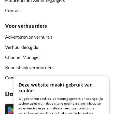
Hulpcentrum vakantiegangers
Contact
Voor verhuurders
Adverteren en verhuren
Verhuurdersgids
Channel Manager
Kennisbank verhuurders
Contact
Deze website maakt gebruik van
cookies
Download nu de app
Wij gebruiken cookies, persoonsgegevens en soortgelijke
technologieën om deze site te optimaliseren, inhoud en
advertenties te personaliseren en voor statistische
gebruiksanalyses. Door te klikken op "Alle cookies