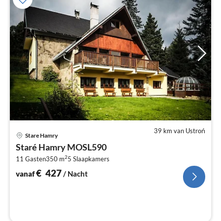
39 km van Ustroń
Pri
Stare Hamry
va
Staré Hamry MOSL590
€
2
11 Gasten
350 m
5
Slaapkamers
Pe
na
€
427
vanaf
/ Nacht