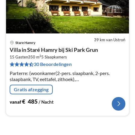
39 km van Ustroń
Stare Hamry
Pri
Villa in Staré Hamry bij Ski Park Grun
va
2
€
15 Gasten
350 m
5
Slaapkamers
30 Beoordelingen
Pe
na
Parterre: (woonkamer(2-pers. slaapbank, 2-pers.
slaapbank, TV, eettafel, zithoek),
keuken(kookplaat(elektrisch)
Gratis afzegging
€
485
vanaf
/ Nacht