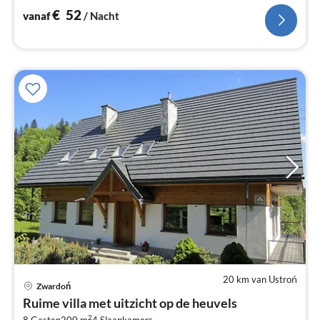
€
52
vanaf
/ Nacht
20 km van Ustroń
Zwardoń
Pri
Ruime villa met uitzicht op de heuvels
va
2
8 Gasten
200 m
4
Slaapkamers