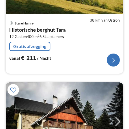
38 km van Ustroń
Pri
Stare Hamry
va
Historische berghut Tara
€
2
12 Gasten
400 m
6
Slaapkamers
Pe
na
Gratis afzegging
€
211
vanaf
/ Nacht