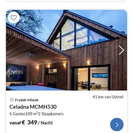
41 km van Ustroń
Pri
Frydek-Mistek
va
Celadna MCMH530
€
2
6 Gasten
100 m
2
Slaapkamers
Pe
na
€
349
vanaf
/ Nacht