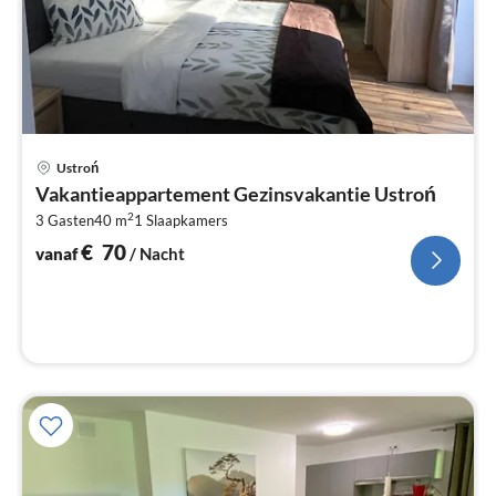
Pri
Ustroń
va
Vakantieappartement Gezinsvakantie Ustroń
€
2
3 Gasten
40 m
1
Slaapkamers
Pe
na
€
70
vanaf
/ Nacht