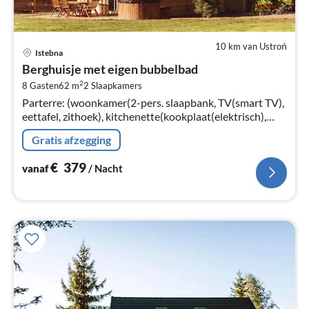
10 km van Ustroń
Pri
Istebna
va
Berghuisje met eigen bubbelbad
€
2
8 Gasten
62 m
2
Slaapkamers
Pe
Parterre: (woonkamer(2-pers. slaapbank, TV(smart TV),
na
eettafel, zithoek), kitchenette(kookplaat(elektrisch),
waterkoker, koffiezetapparaat, afwasmachine, koelkast, ,
Gratis afzegging
Coffee)
€
379
vanaf
/ Nacht