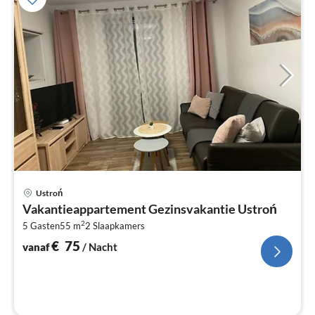
Pri
Ustroń
va
Vakantieappartement Gezinsvakantie Ustroń
€
2
5 Gasten
55 m
2
Slaapkamers
Pe
na
€
75
vanaf
/ Nacht