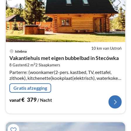
10 km van Ustroń
Pri
Istebna
va
Vakantiehuis met eigen bubbelbad in Stecówka
€
2
8 Gasten
62 m
2
Slaapkamers
Pe
Parterre: (woonkamer(2-pers. kastbed, TV, eettafel,
na
zithoek), kitchenette(kookplaat(elektrisch), waterkoker,
koffiezetapparaat, afwasmachine, koelkast, , Coffee)
Gratis afzegging
€
379
vanaf
/ Nacht