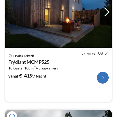
37 km van Ustroń
Pri
Frydek-Mistek
va
Frýdlant MCMP525
€
2
10 Gasten
100 m
4
Slaapkamers
Pe
na
€
419
vanaf
/ Nacht