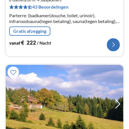
€
43 Beoordelingen
Pe
na
Parterre: (badkamer(douche, toilet, urinoir),
infraroodsauna(tegen betaling), sauna(tegen betaling),
tafeltennistafel, biljart)
Gratis afzegging
€
222
vanaf
/ Nacht