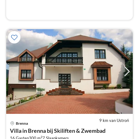
9 km van Ustroń
Brenna
Pri
Villa in Brenna bij Skiliften & Zwembad
va
2
16 Gasten
300 m
7
Slaapkamers