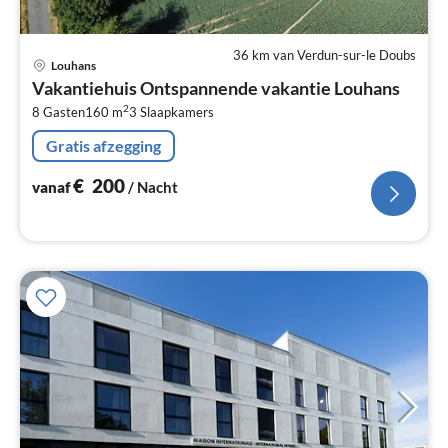
36 km van Verdun-sur-le Doubs
Pri
Louhans
va
Vakantiehuis Ontspannende vakantie Louhans
€
2
8 Gasten
160 m
3
Slaapkamers
Pe
na
Gratis afzegging
€
200
vanaf
/ Nacht