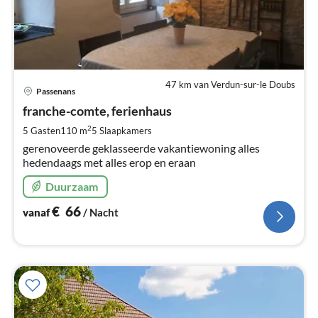
47 km van Verdun-sur-le Doubs
Pri
Passenans
va
€
franche-comte, ferienhaus
Pe
2
5 Gasten
110 m
5
Slaapkamers
na
gerenoveerde geklasseerde vakantiewoning alles
hedendaags met alles erop en eraan
Duurzaam
€
66
vanaf
/ Nacht