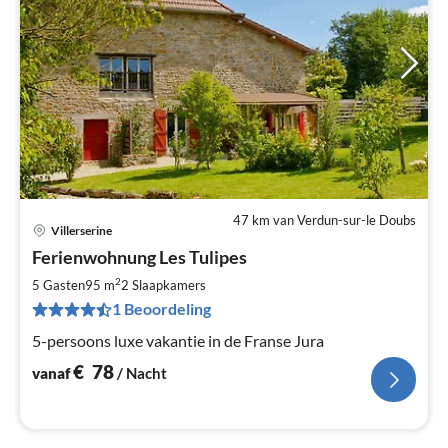
47 km van Verdun-sur-le Doubs
Villerserine
Pri
Ferienwohnung Les Tulipes
va
€
2
5 Gasten
95 m
2
Slaapkamers
Pe
1 Beoordeling
na
5-persoons luxe vakantie in de Franse Jura
€
78
vanaf
/ Nacht