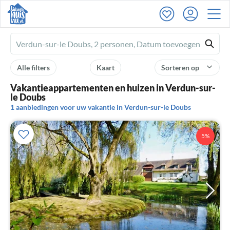
Ferienhausmiete
logo
Alle filters
Kaart
Sorteren op
Vakantieappartementen en huizen in Verdun-sur-
le Doubs
1 aanbiedingen voor uw vakantie in Verdun-sur-le Doubs
5%