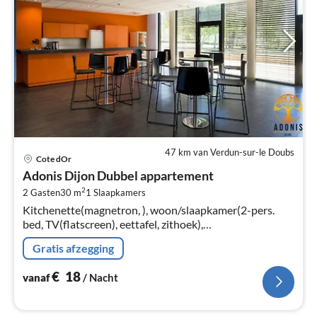
47 km van Verdun-sur-le Doubs
Pri
Cote dOr
va
Adonis Dijon Dubbel appartement
€
2
2 Gasten
30 m
1
Slaapkamers
Pe
Kitchenette(magnetron, ), woon/slaapkamer(2-pers.
na
bed, TV(flatscreen), eettafel, zithoek),
badkamer(douche, toilet), Internettoegang,
Gratis afzegging
Parkeerplaats, lift, haardroger
€
18
vanaf
/ Nacht