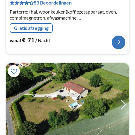
53 Beoordelingen
Pe
na
Parterre: (hal, woonkeuken(koffiezetapparaat, oven,
combimagnetron, afwasmachine,
koel-/vriescombinatie), toilet) Op de 1e etage:
Gratis afzegging
(woonkamer(TV, zithoek, DVD-speler)
€
71
vanaf
/ Nacht