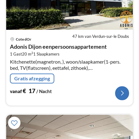
47 km van Verdun-sur-le Doubs
Pri
Cote dOr
va
Adonis Dijon eenpersoonsappartement
€
2
1 Gast
20 m
1
Slaapkamers
Pe
Kitchenette(magnetron, ), woon/slaapkamer(1-pers.
na
bed, TV(flatscreen), eettafel, zithoek),
badkamer(douche, toilet), Internettoegang,
Gratis afzegging
Parkeerplaats, lift, haardroger
€
17
vanaf
/ Nacht