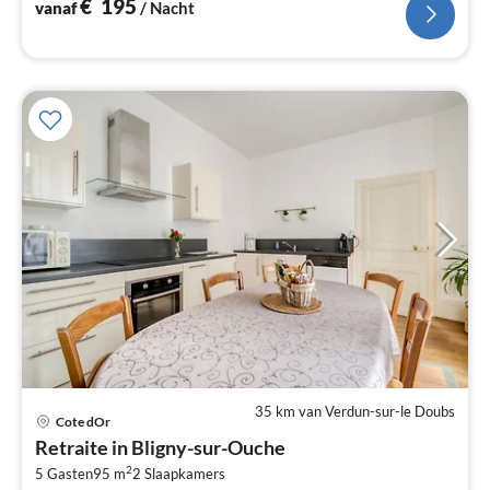
€
195
vanaf
/ Nacht
35 km van Verdun-sur-le Doubs
Cote dOr
Pri
Retraite in Bligny-sur-Ouche
va
2
€
5 Gasten
95 m
2
Slaapkamers