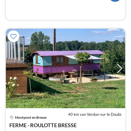
40 km van Verdun-sur-le Doubs
Pri
Montpont en Bresse
va
€
FERME - ROULOTTE BRESSE