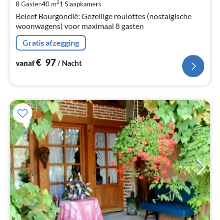
Pe
2
8 Gasten
40 m
1
Slaapkamers
na
Beleef Bourgondië: Gezellige roulottes (nostalgische
woonwagens) voor maximaal 8 gasten
Gratis afzegging
€
97
vanaf
/ Nacht