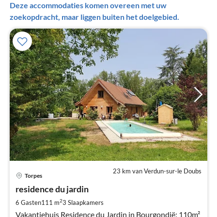
Deze accommodaties komen overeen met uw
zoekopdracht, maar liggen buiten het doelgebied.
23 km van Verdun-sur-le Doubs
Pri
Torpes
va
€
residence du jardin
Pe
2
6 Gasten
111 m
3
Slaapkamers
na
Vakantiehuis Residence du Jardin in Bourgondië: 110m²