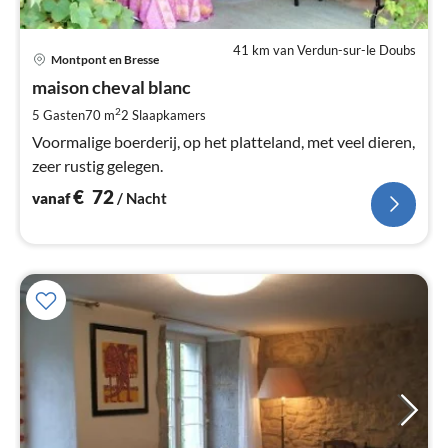
41 km van Verdun-sur-le Doubs
Pri
Montpont en Bresse
va
€
maison cheval blanc
Pe
2
5 Gasten
70 m
2
Slaapkamers
na
Voormalige boerderij, op het platteland, met veel dieren,
zeer rustig gelegen.
€
72
vanaf
/ Nacht