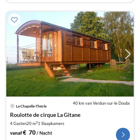
40 km van Verdun-sur-le Doubs
Pri
La Chapelle-Thècle
va
€
Roulotte de cirque La Gitane
Pe
2
4 Gasten
20 m
1
Slaapkamers
na
€
70
vanaf
/ Nacht