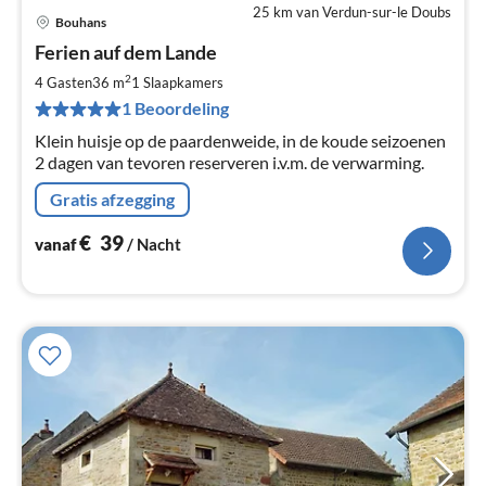
25 km van Verdun-sur-le Doubs
Bouhans
Pri
Ferien auf dem Lande
va
€
2
4 Gasten
36 m
1
Slaapkamers
Pe
1 Beoordeling
na
Klein huisje op de paardenweide, in de koude seizoenen
2 dagen van tevoren reserveren i.v.m. de verwarming.
Gratis afzegging
€
39
vanaf
/ Nacht