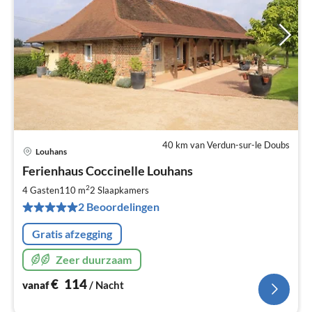
40 km van Verdun-sur-le Doubs
Louhans
Pri
Ferienhaus Coccinelle Louhans
va
€
2
4 Gasten
110 m
2
Slaapkamers
Pe
2 Beoordelingen
na
Gratis afzegging
Zeer duurzaam
€
114
vanaf
/ Nacht