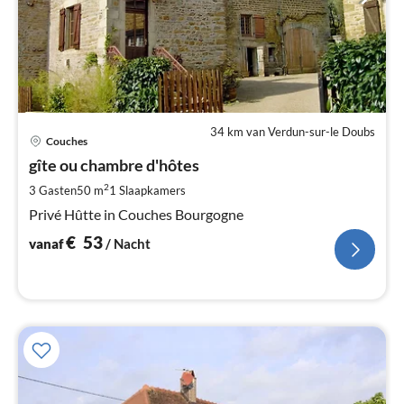
34 km van Verdun-sur-le Doubs
Pri
Couches
va
€
gîte ou chambre d'hôtes
Pe
2
3 Gasten
50 m
1
Slaapkamers
na
Privé Hûtte in Couches Bourgogne
€
53
vanaf
/ Nacht