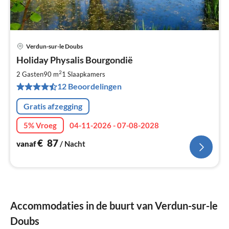
Verdun-sur-le Doubs
Pri
Holiday Physalis Bourgondië
va
€
2
2 Gasten
90 m
1
Slaapkamers
Pe
12 Beoordelingen
na
Gratis afzegging
5% Vroeg
04-11-2026 - 07-08-2028
€
87
vanaf
/ Nacht
Accommodaties in de buurt van Verdun-sur-le
Doubs