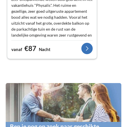
vakantiehuis "Physalis". Het ruime en
gezellige, zeer goed uitgeruste appartement
bood alles wat we nodig hadden. Vooral het
uitzicht vanaf het grote, overdekte balkon op
de parkachtige tuin en de rust van de
landelijke omgeving waren zeer rustgevend en
ontspannend voor ons.
€87
Ondanks de terughoudendheid van de
vanaf
Nacht
verhuurders hebben we de persoonlijke
contacten die zijn ontstaan en de open en
hartelijke gastvrijheid zeer gewaardeerd.
Dankzij hen kregen we ook veel goede tips
voor uitstapjes met de auto en fiets (e-bike)
naar het Bourgondische cultuurlandschap.
We denken graag terug aan deze inspirerende
en ontspannende vakantie!
Ben je nog op zoek naar geschikte