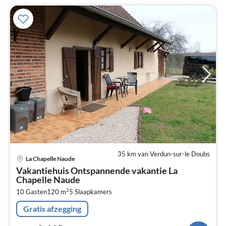
35 km van Verdun-sur-le Doubs
Pri
La Chapelle Naude
va
Vakantiehuis Ontspannende vakantie La
€
Chapelle Naude
Pe
2
10 Gasten
120 m
5
Slaapkamers
na
Gratis afzegging