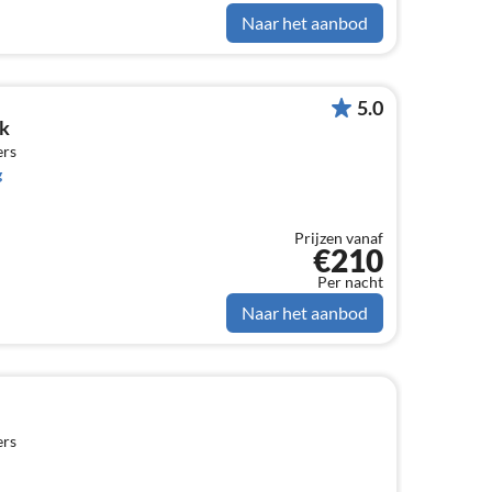
Naar het aanbod
5.0
k
ers
g
Prijzen vanaf
€210
Per nacht
Naar het aanbod
ers