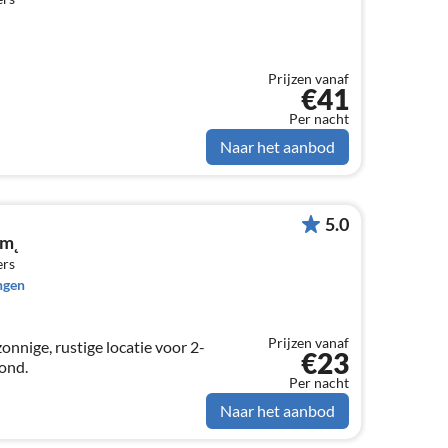
Prijzen vanaf
€41
Per nacht
Naar het aanbod
5.0
5m˛
ers
ngen
Prijzen vanaf
nnige, rustige locatie voor 2-
€23
ond.
Per nacht
Naar het aanbod