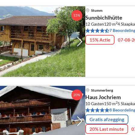
Stumm
15%
Sunnbichlhütte
2
12 Gasten
120 m
4
Slaapk
7 Beoordelin
15% Actie
07-08-2
Stummerberg
20%
Haus Jochriem
2
10 Gasten
150 m
5
Slaapk
8 Beoordelin
Gratis afzegging
20% Last minute
0