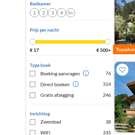
Badkamer
1
2
3
4
5+
Prijs per nacht
Topadver
€
17
€
500+
Type boek
76
Boeking aanvragen
314
Direct boeken
Gratis afzegging
246
Inrichting
Zwembad
38
WiFi
335