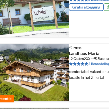
Gratis afzegging
Fügen
Landhaus Maria
2
12 Gasten
230 m
5
Slaapk
2 Beoordelin
comfortabel vakantiehui
locatie in het Zillertal
tentie