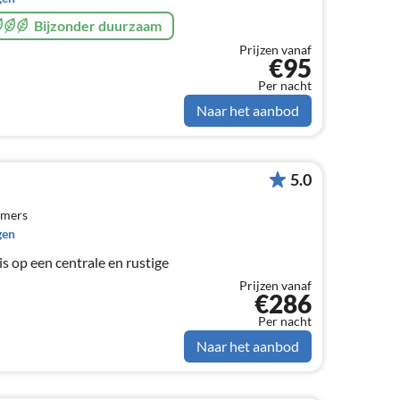
Bijzonder duurzaam
Prijzen vanaf
€95
Per nacht
Naar het aanbod
5.0
amers
gen
s op een centrale en rustige
Prijzen vanaf
€286
Per nacht
Naar het aanbod