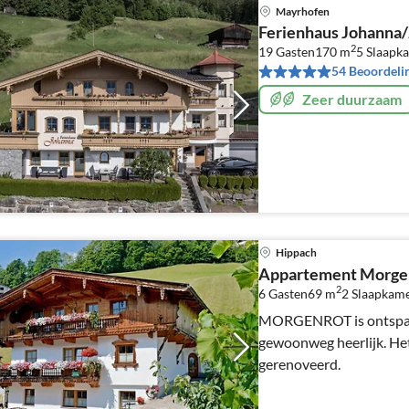
Mayrhofen
Ferienhaus Johanna/Z
2
19 Gasten
170 m
5
Slaapk
54 Beoordeli
Zeer duurzaam
Hippach
Appartement Morge
2
6 Gasten
69 m
2
Slaapkam
MORGENROT is ontspann
gewoonweg heerlijk. Het appartement is volledig
gerenoveerd.