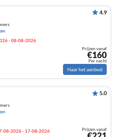
4.9
amers
gen
026 - 08-08-2026
Prijzen vanaf
€160
Per nacht
Naar het aanbod
5.0
amers
gen
Prijzen vanaf
7-08-2026 - 17-08-2026
€221