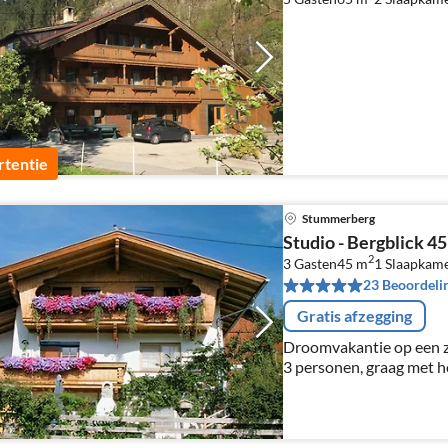
tentie
Stummerberg
Studio - Bergblick 4
2
3 Gasten
45 m
1
Slaapkam
23 Beoordeli
Gratis afzegging
Droomvakantie op een zo
3 personen, graag met h