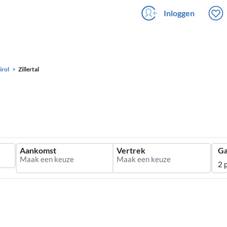
Inloggen
irol
Zillertal
Aankomst
Vertrek
Ga
2 