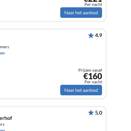
Per nacht
Naar het aanbod
4.9
amers
gen
Prijzen vanaf
€160
Per nacht
Naar het aanbod
5.0
erhof
ers
gen