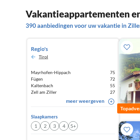
Vakantieappartementen en h
390 aanbiedingen voor uw vakantie in Zille
Regio's
Tirol
Mayrhofen-Hippach
75
Fügen
72
Kaltenbach
55
Zell am Ziller
27
meer weergeven
Topadver
Slaapkamers
1
2
3
4
5+