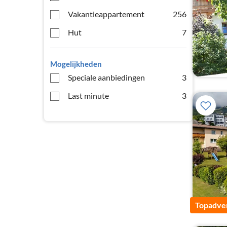
Vakantieappartement
256
Hut
7
Mogelijkheden
Speciale aanbiedingen
3
Last minute
3
Topadver