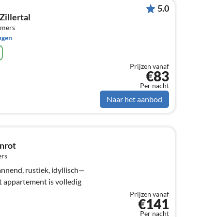
5.0
illertal
amers
ngen
Prijzen vanaf
€83
Per nacht
Naar het aanbod
nrot
ers
end, rustiek, idyllisch—
Prijzen vanaf
€141
Per nacht