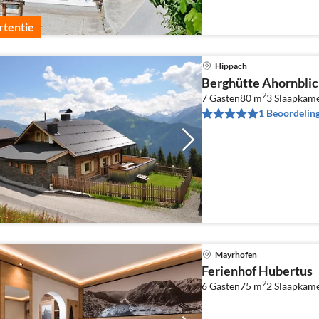
tentie
Hippach
Berghütte Ahornblic
2
7 Gasten
80 m
3
Slaapkam
1 Beoordelin
Mayrhofen
Ferienhof Hubertus
2
6 Gasten
75 m
2
Slaapkam