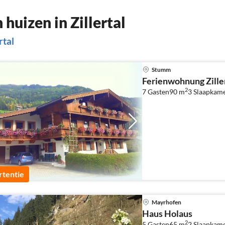
uizen in Zillertal
rtal
Stumm
Ferienwohnung Zille
2
7 Gasten
90 m
3
Slaapkam
tentie
Mayrhofen
Haus Holaus
2
5 Gasten
65 m
2
Slaapkam