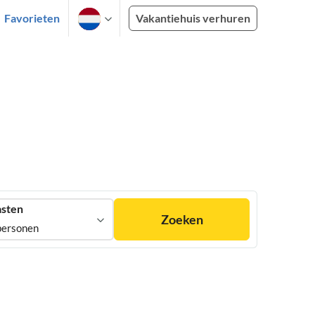
Favorieten
Vakantiehuis verhuren
sten
Zoeken
personen