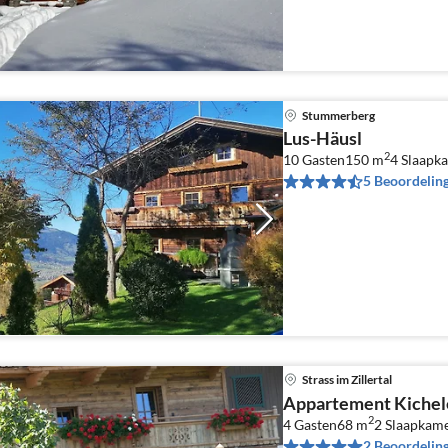
Stummerberg
Lus-Häusl
2
10 Gasten
150 m
4
Slaapk
5 Beoordelin
Strass im Zillertal
Appartement Kichel
2
4 Gasten
68 m
2
Slaapkam
2 Beoordelin