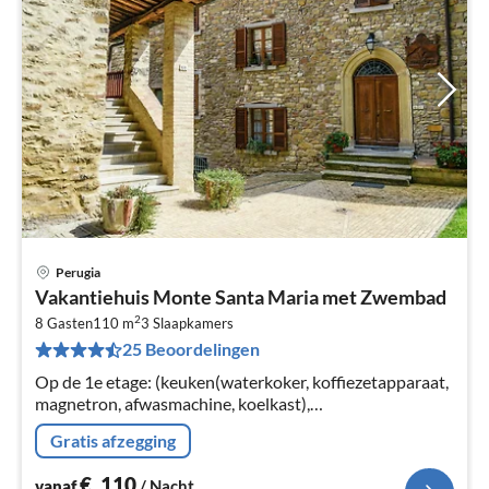
Perugia
Pri
Vakantiehuis Monte Santa Maria met Zwembad
va
2
€
8 Gasten
110 m
3
Slaapkamers
25 Beoordelingen
Pe
na
Op de 1e etage: (keuken(waterkoker, koffiezetapparaat,
magnetron, afwasmachine, koelkast),
woon/eetkamer(TV, open haard), badkamer(douche,
Gratis afzegging
wastafel, toilet, bidet), balkon)
€
110
vanaf
/ Nacht