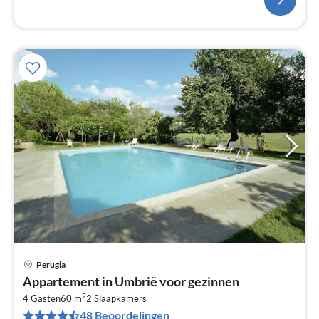
Perugia
Pri
Appartement in Umbrië voor gezinnen
va
2
€
4 Gasten
60 m
2
Slaapkamers
48 Beoordelingen
Pe