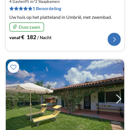
€
2
4 Gasten
95 m
2
Slaapkamers
Pe
1 Beoordeling
na
Uw huis op het platteland in Umbrië, met zwembad.
Duurzaam
€
182
vanaf
/ Nacht