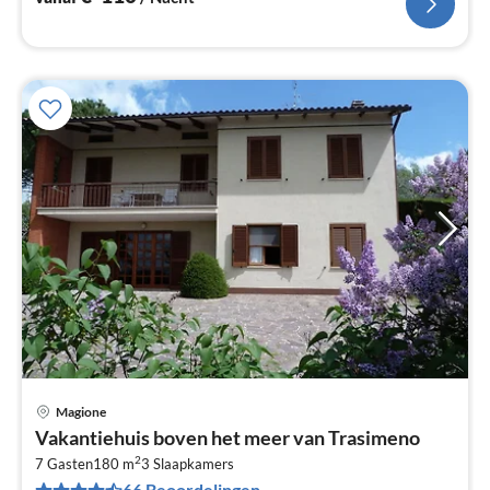
Magione
Pri
Vakantiehuis boven het meer van Trasimeno
va
2
€
7 Gasten
180 m
3
Slaapkamers
66 Beoordelingen