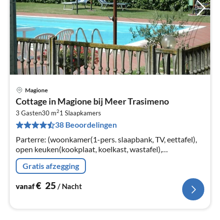
Magione
Pri
Cottage in Magione bij Meer Trasimeno
va
2
€
3 Gasten
30 m
1
Slaapkamers
38 Beoordelingen
Pe
na
Parterre: (woonkamer(1-pers. slaapbank, TV, eettafel),
open keuken(kookplaat, koelkast, wastafel),
badkamer(douche, wastafel, toilet, bidet))
Gratis afzegging
€
25
vanaf
/ Nacht