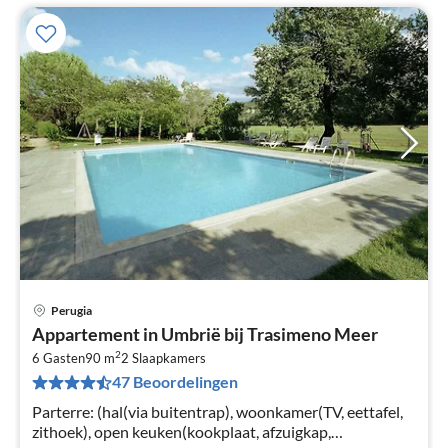
Perugia
Pri
Appartement in Umbrië bij Trasimeno Meer
va
2
€
6 Gasten
90 m
2
Slaapkamers
47 Beoordelingen
Pe
na
Parterre: (hal(via buitentrap), woonkamer(TV, eettafel,
zithoek), open keuken(kookplaat, afzuigkap,