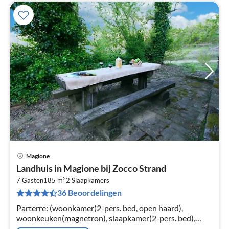
Magione
Pri
Landhuis in Magione bij Zocco Strand
va
2
€
7 Gasten
185 m
2
Slaapkamers
36 Beoordelingen
Pe
na
Parterre: (woonkamer(2-pers. bed, open haard),
woonkeuken(magnetron), slaapkamer(2-pers. bed),
slaapkamer(1-pers. bed, 2-pers. bed), badkamer(ligbad,