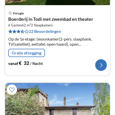
Perugia
Pri
Boerderij in Todi met zwembad en theater
va
2
€
6 Gasten
62 m
2
Slaapkamers
22 Beoordelingen
Pe
na
Op de 1e etage: (woonkamer(2-pers. slaapbank,
TV(satelliet), eettafel, open haard), open
keuken(kookplaat, oven), slaapkamer(stapelbed),
Gratis afzegging
badkamer(douche, wastafel, toilet, bidet))
€
32
vanaf
/ Nacht