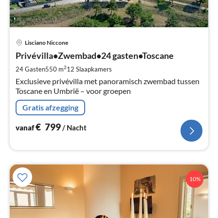
Pri
Lisciano Niccone
va
€
Privévilla•Zwembad•24 gasten•Toscane
Pe
2
24 Gasten
550 m
12
Slaapkamers
na
Exclusieve privévilla met panoramisch zwembad tussen
Toscane en Umbrië – voor groepen
Gratis afzegging
€
799
vanaf
/ Nacht
10%