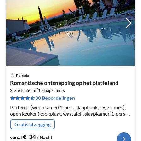
Perugia
Pri
Romantische ontsnapping op het platteland
va
2
€
2 Gasten
50 m
1
Slaapkamers
30 Beoordelingen
Pe
na
Parterre: (woonkamer(1-pers. slaapbank, TV, zithoek),
open keuken(kookplaat, wastafel), slaapkamer(1-pers.
bed, 2-pers. bed), badkamer(douche, wastafel),
Gratis afzegging
badkamer(douche, wastafel)
€
34
vanaf
/ Nacht