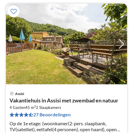
Assisi
Pri
Vakantiehuis in Assisi met zwembad en natuur
va
2
€
4 Gasten
45 m
2
Slaapkamers
27 Beoordelingen
Pe
na
Op de 1e etage: (woonkamer(2-pers. slaapbank,
TV(satelliet), eettafel(4 personen), open haard), open