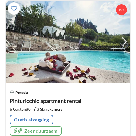
10%
Pri
Perugia
va
€
Pinturicchio apartment rental
Pe
2
6 Gasten
80 m
3
Slaapkamers
na
Gratis afzegging
Zeer duurzaam