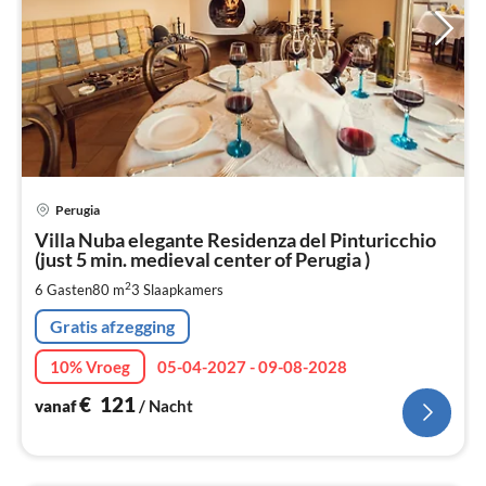
Pri
Perugia
va
€
Villa Nuba elegante Residenza del Pinturicchio
(just 5 min. medieval center of Perugia )
Pe
na
2
6 Gasten
80 m
3
Slaapkamers
Gratis afzegging
10% Vroeg
05-04-2027 - 09-08-2028
€
121
vanaf
/ Nacht