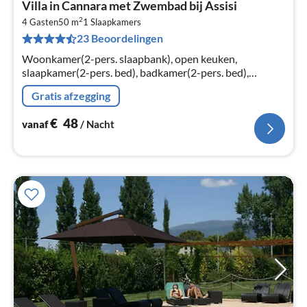
Villa in Cannara met Zwembad bij Assisi
va
2
€
4 Gasten
50 m
1
Slaapkamers
23 Beoordelingen
Pe
na
Woonkamer(2-pers. slaapbank), open keuken,
slaapkamer(2-pers. bed), badkamer(2-pers. bed),
wasmachine, balkon, airconditioning, tuin(gedeeld met
Gratis afzegging
andere gasten, 3000 m2)
€
48
vanaf
/ Nacht