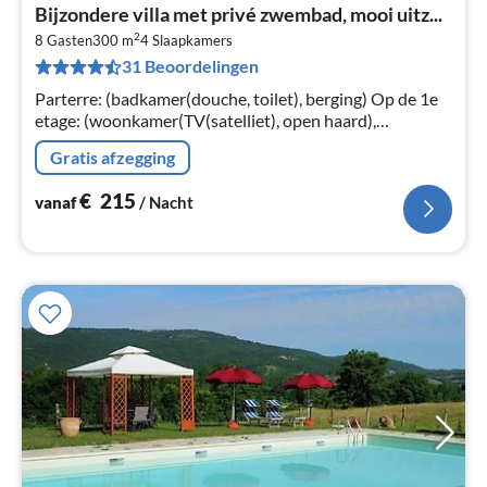
Pri
Bijzondere villa met privé zwembad, mooi uitz...
va
2
€
8 Gasten
300 m
4
Slaapkamers
31 Beoordelingen
Pe
na
Parterre: (badkamer(douche, toilet), berging) Op de 1e
etage: (woonkamer(TV(satelliet), open haard),
eetkamer(eettafel), keuken(oven, afwasmachine),
Gratis afzegging
badkamer(douche), toilet)
€
215
vanaf
/ Nacht