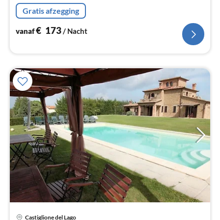
keuken(fornuis(4 kookplaten, gas), oven, koelkast(+
Gratis afzegging
vriesvak))
€
173
vanaf
/ Nacht
Castiglione del Lago