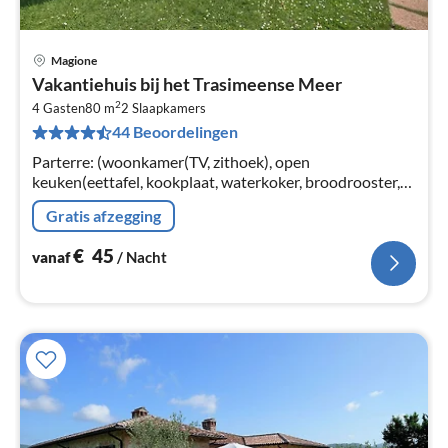
Magione
Pri
Vakantiehuis bij het Trasimeense Meer
va
2
€
4 Gasten
80 m
2
Slaapkamers
44 Beoordelingen
Pe
na
Parterre: (woonkamer(TV, zithoek), open
keuken(eettafel, kookplaat, waterkoker, broodrooster,
fornuis(5 kookplaten)
Gratis afzegging
€
45
vanaf
/ Nacht