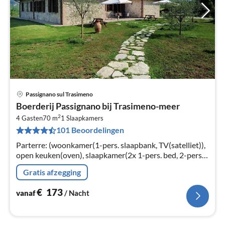
Passignano sul Trasimeno
Pri
Boerderij Passignano bij Trasimeno-meer
va
2
€
4 Gasten
70 m
1
Slaapkamers
101 Beoordelingen
Pe
na
Parterre: (woonkamer(1-pers. slaapbank, TV(satelliet)),
open keuken(oven), slaapkamer(2x 1-pers. bed, 2-pers.
bed), badkamer(douche, wastafel, toilet, bidet))
Gratis afzegging
€
173
vanaf
/ Nacht