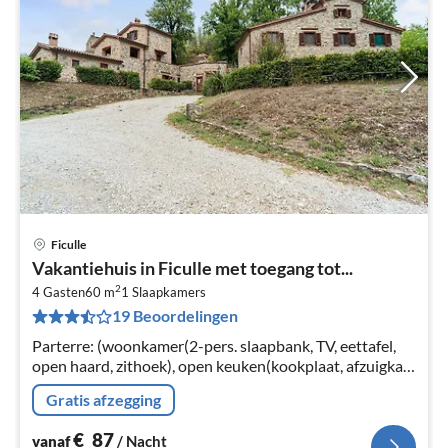
Ficulle
Pri
Vakantiehuis in Ficulle met toegang tot...
va
2
€
4 Gasten
60 m
1
Slaapkamers
19 Beoordelingen
Pe
na
Parterre: (woonkamer(2-pers. slaapbank, TV, eettafel,
open haard, zithoek), open keuken(kookplaat, afzuigkap,
koelkast, wastafel), slaapkamer(2-pers. bed)
Gratis afzegging
€
87
vanaf
/ Nacht