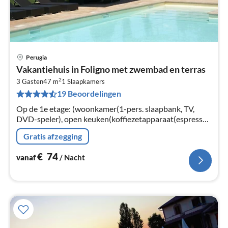
Perugia
Pri
Vakantiehuis in Foligno met zwembad en terras
va
2
€
3 Gasten
47 m
1
Slaapkamers
19 Beoordelingen
Pe
na
Op de 1e etage: (woonkamer(1-pers. slaapbank, TV,
DVD-speler), open keuken(koffiezetapparaat(espresso),
oven, magnetron, afwasmachine,
Gratis afzegging
koel-/vriescombinatie), slaapkamer(2-pers.
€
74
vanaf
/ Nacht