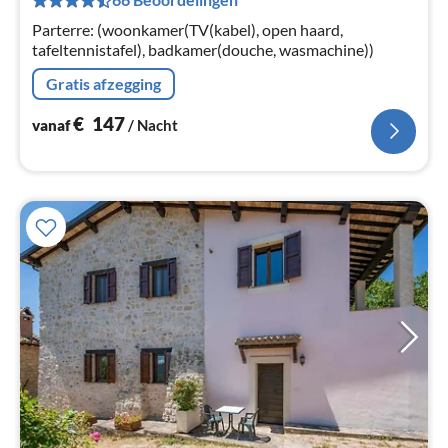
Pe
na
Parterre: (woonkamer(TV(kabel), open haard,
tafeltennistafel), badkamer(douche, wasmachine))
Gratis afzegging
€
147
vanaf
/ Nacht