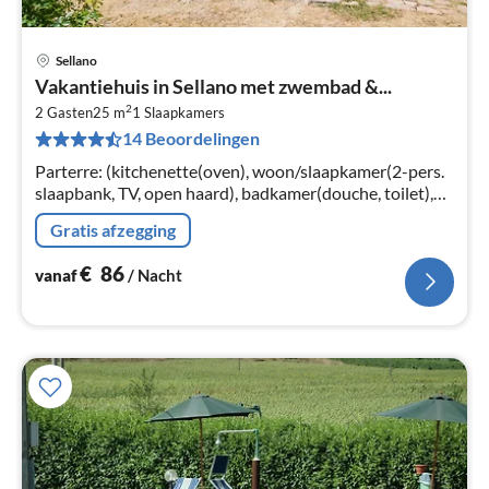
Sellano
Pri
Vakantiehuis in Sellano met zwembad &...
va
2
€
2 Gasten
25 m
1
Slaapkamers
14 Beoordelingen
Pe
na
Parterre: (kitchenette(oven), woon/slaapkamer(2-pers.
slaapbank, TV, open haard), badkamer(douche, toilet),
verwarming) tuin(gedeeld met andere gasten)
Gratis afzegging
€
86
vanaf
/ Nacht