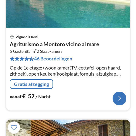
Vigne di Narni
Pri
Agriturismo a Montoro vicino al mare
va
2
€
5 Gasten
85 m
2
Slaapkamers
46 Beoordelingen
Pe
na
Op de 1e etage: (woonkamer(TV, eettafel, open haard,
zithoek), open keuken(kookplaat, fornuis, afzuigkap,
oven, magnetron, afwasmachine,
Gratis afzegging
koel-/vriescombinatie), slaapkamer(2-pers.
€
52
vanaf
/ Nacht