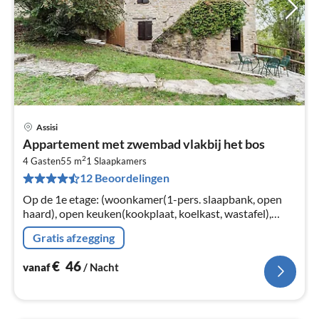
Assisi
Pri
Appartement met zwembad vlakbij het bos
va
2
€
4 Gasten
55 m
1
Slaapkamers
12 Beoordelingen
Pe
na
Op de 1e etage: (woonkamer(1-pers. slaapbank, open
haard), open keuken(kookplaat, koelkast, wastafel),
slaapkamer(1-pers. vouwbed, stapelbed)
Gratis afzegging
€
46
vanaf
/ Nacht