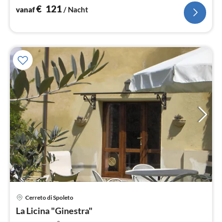
€
121
vanaf
/ Nacht
Cerreto di Spoleto
Pri
La Licina "Ginestra"
va