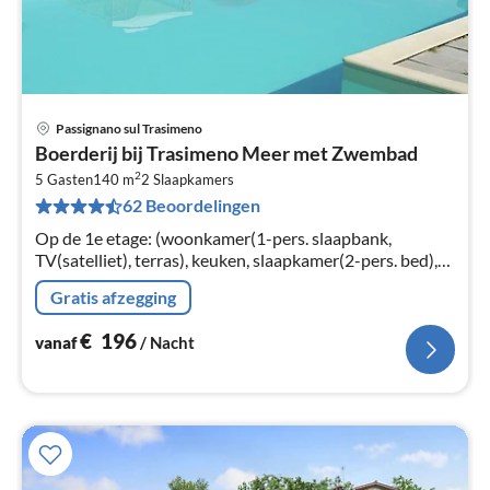
Passignano sul Trasimeno
Pri
Boerderij bij Trasimeno Meer met Zwembad
va
2
€
5 Gasten
140 m
2
Slaapkamers
62 Beoordelingen
Pe
na
Op de 1e etage: (woonkamer(1-pers. slaapbank,
TV(satelliet), terras), keuken, slaapkamer(2-pers. bed),
slaapkamer(3x 1-pers. bed), badkamer(douche, wastafel,
Gratis afzegging
toilet, bidet))
€
196
vanaf
/ Nacht