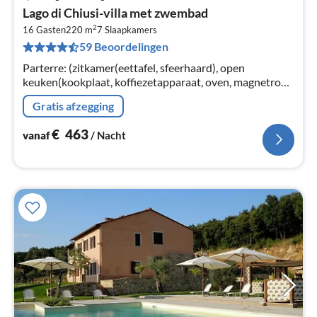
Pri
Lago di Chiusi-villa met zwembad
va
2
€
16 Gasten
220 m
7
Slaapkamers
59 Beoordelingen
Pe
na
Parterre: (zitkamer(eettafel, sfeerhaard), open
keuken(kookplaat, koffiezetapparaat, oven, magnetron,
afwasmachine, koel-/vriescombinatie), slaapkamer met
Gratis afzegging
badkamer(2-pers.
€
463
vanaf
/ Nacht