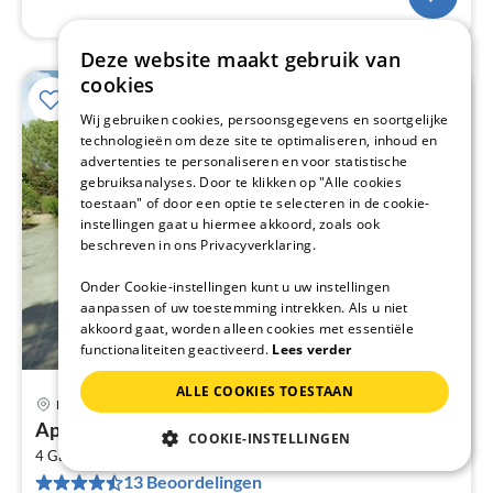
Deze website maakt gebruik van
cookies
Wij gebruiken cookies, persoonsgegevens en soortgelijke
technologieën om deze site te optimaliseren, inhoud en
advertenties te personaliseren en voor statistische
gebruiksanalyses. Door te klikken op "Alle cookies
toestaan" of door een optie te selecteren in de cookie-
instellingen gaat u hiermee akkoord, zoals ook
beschreven in ons Privacyverklaring.
Onder Cookie-instellingen kunt u uw instellingen
aanpassen of uw toestemming intrekken. Als u niet
akkoord gaat, worden alleen cookies met essentiële
functionaliteiten geactiveerd.
Lees verder
ALLE COOKIES TOESTAAN
Perugia
Pri
Appartement in Umbrië met zwembad en terras
COOKIE-INSTELLINGEN
va
2
€
4 Gasten
50 m
2
Slaapkamers
13 Beoordelingen
Pe