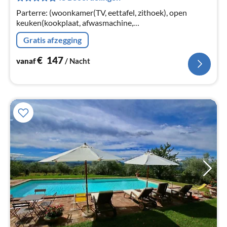
na
Parterre: (woonkamer(TV, eettafel, zithoek), open
keuken(kookplaat, afwasmachine,
koel-/vriescombinatie, wastafel), slaapkamer(2-pers.
Gratis afzegging
bed), galerij slaapkamer(1-pers. bed, 1-pers.
€
147
vanaf
/ Nacht