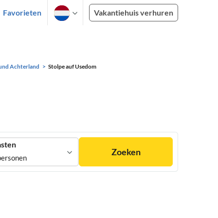
Favorieten
Vakantiehuis verhuren
 und Achterland
Stolpe auf Usedom
sten
Zoeken
personen