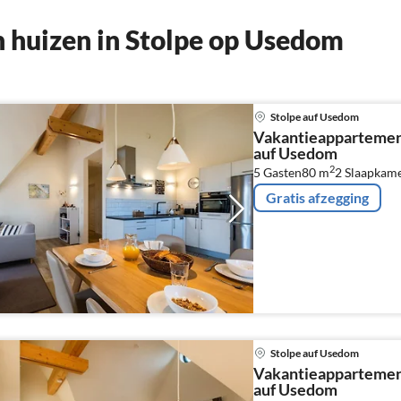
 huizen in Stolpe op Usedom
Stolpe auf Usedom
Vakantieappartemen
auf Usedom
2
5 Gasten
80 m
2
Slaapkam
Gratis afzegging
Stolpe auf Usedom
Vakantieappartemen
auf Usedom