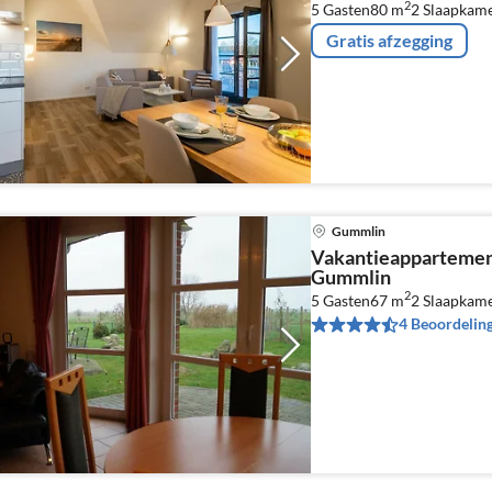
2
5 Gasten
80 m
2
Slaapkam
Gratis afzegging
Gummlin
Vakantieappartemen
Gummlin
2
5 Gasten
67 m
2
Slaapkam
4 Beoordelin