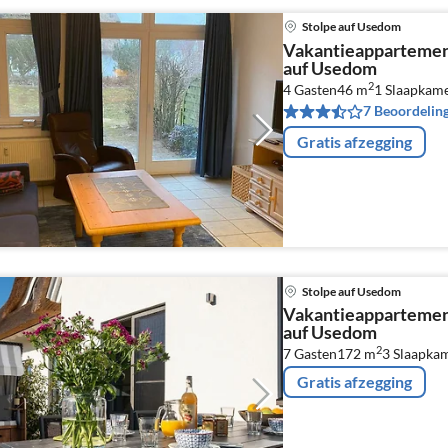
Stolpe auf Usedom
Vakantieappartemen
auf Usedom
2
4 Gasten
46 m
1
Slaapkam
7 Beoordelin
Gratis afzegging
Stolpe auf Usedom
Vakantieappartemen
auf Usedom
2
7 Gasten
172 m
3
Slaapka
Gratis afzegging