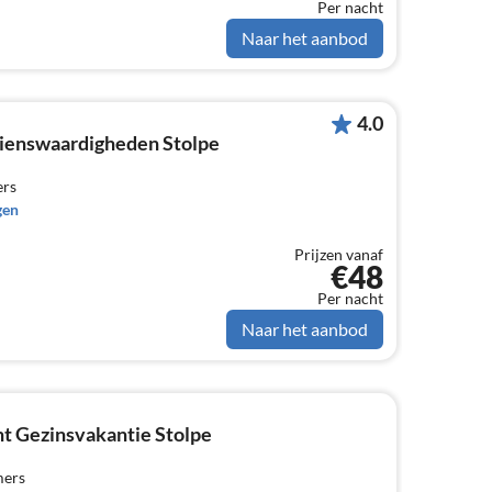
Per nacht
Naar het aanbod
4.0
zienswaardigheden Stolpe
ers
gen
Prijzen vanaf
€48
Per nacht
Naar het aanbod
t Gezinsvakantie Stolpe
mers