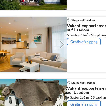
Stolpe auf Usedom
Vakantieappartemen
auf Usedom
2
5 Gasten
90 m
2
Slaapkam
Gratis afzegging
Stolpe auf Usedom
Vakantieappartemen
auf Usedom
2
6 Gasten
165 m
3
Slaapka
Gratis afzegging