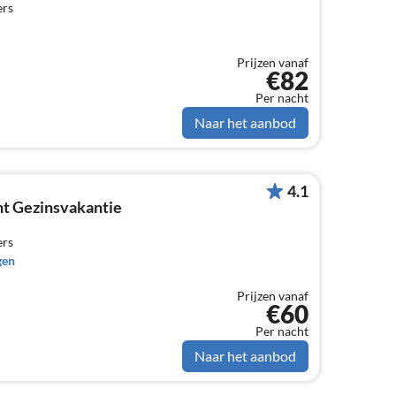
ers
Prijzen vanaf
€82
Per nacht
Naar het aanbod
4.1
t Gezinsvakantie
ers
gen
Prijzen vanaf
€60
Per nacht
Naar het aanbod