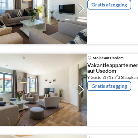
Gratis afzegging
Stolpe auf Usedom
Vakantieappartemen
auf Usedom
2
9 Gasten
171 m
3
Slaapka
Gratis afzegging