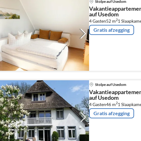
Stolpe auf Usedom
Vakantieappartemen
auf Usedom
2
4 Gasten
52 m
1
Slaapkam
Gratis afzegging
Stolpe auf Usedom
Vakantieappartemen
auf Usedom
2
4 Gasten
46 m
1
Slaapkame
Gratis afzegging