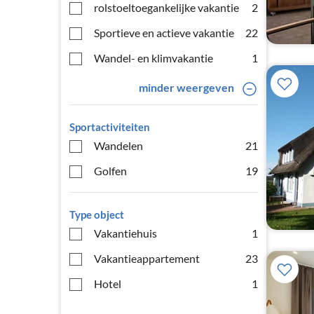
rolstoeltoegankelijke vakantie
2
Sportieve en actieve vakantie
22
Wandel- en klimvakantie
1
minder weergeven
Sportactiviteiten
Wandelen
21
Golfen
19
Type object
Vakantiehuis
1
Vakantieappartement
23
Hotel
1