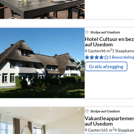
Stolpe auf Usedom
Hotel Cultuur en be
auf Usedom
2
4 Gasten
46 m
1
Slaapkam
3 Beoordelin
Gratis afzegging
Stolpe auf Usedom
Vakantieappartemen
auf Usedom
2
9 Gasten
165 m
4
Slaapka