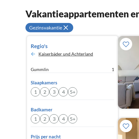
Vakantieappartementen en
Gezinsvakantie
Regio's
Kaiserbäder und Achterland
Gummlin
1
Slaapkamers
1
2
3
4
5+
Badkamer
1
2
3
4
5+
Prijs per nacht