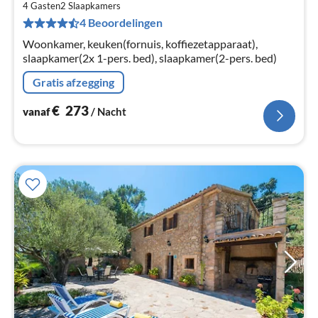
€
4 Gasten
2
Slaapkamers
4 Beoordelingen
Pe
na
Woonkamer, keuken(fornuis, koffiezetapparaat),
slaapkamer(2x 1-pers. bed), slaapkamer(2-pers. bed)
Gratis afzegging
€
273
vanaf
/ Nacht