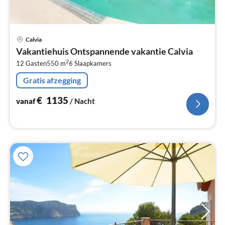
Pri
Calvia
va
Vakantiehuis Ontspannende vakantie Calvia
€
2
12 Gasten
550 m
6
Slaapkamers
Pe
na
Gratis afzegging
€
1135
vanaf
/ Nacht