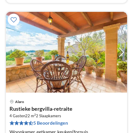
Alaro
Pri
Rustieke bergvilla-retraite
va
2
€
4 Gasten
22 m
2
Slaapkamers
5 Beoordelingen
Pe
na
Woonkamer, eetkamer, keuken(fornuis,