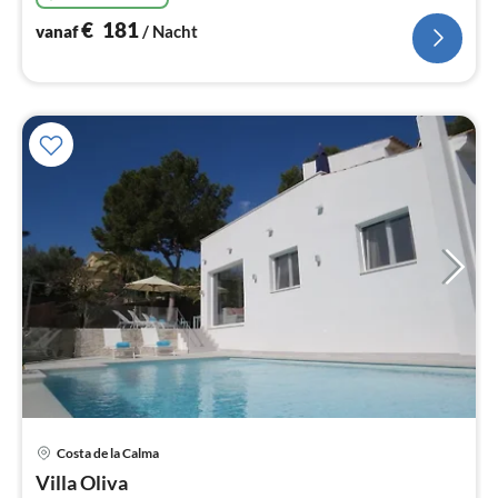
€
181
vanaf
/ Nacht
Pri
Costa de la Calma
va
€
Villa Oliva