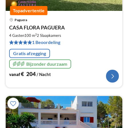
Topadvertentie
Paguera
Pri
CASA FLORA PAGUERA
va
€
2
4 Gasten
100 m
2
Slaapkamers
Pe
1 Beoordeling
na
Gratis afzegging
Bijzonder duurzaam
€
204
vanaf
/ Nacht