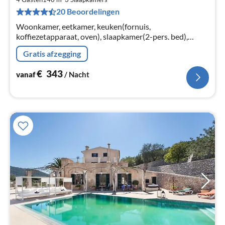
€
20 Beoordelingen
Pe
na
Woonkamer, eetkamer, keuken(fornuis,
koffiezetapparaat, oven), slaapkamer(2-pers. bed),
slaapkamer(1-pers. bed, 1-pers. bed), slaapkamer(1-
Gratis afzegging
pers. bed, 1-pers. bed)
€
343
vanaf
/ Nacht