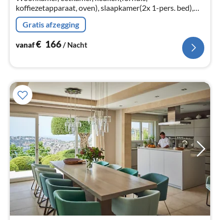
koffiezetapparaat, oven), slaapkamer(2x 1-pers. bed),
slaapkamer(2-pers. bed)
Gratis afzegging
€
166
vanaf
/ Nacht