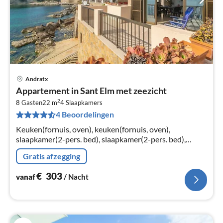
Andratx
Pri
Appartement in Sant Elm met zeezicht
va
2
€
8 Gasten
22 m
4
Slaapkamers
4 Beoordelingen
Pe
na
Keuken(fornuis, oven), keuken(fornuis, oven),
slaapkamer(2-pers. bed), slaapkamer(2-pers. bed),
slaapkamer(1-pers. bed, 1-pers. bed), slaapkamer(1-
Gratis afzegging
pers. bed, 1-pers. bed)
€
303
vanaf
/ Nacht