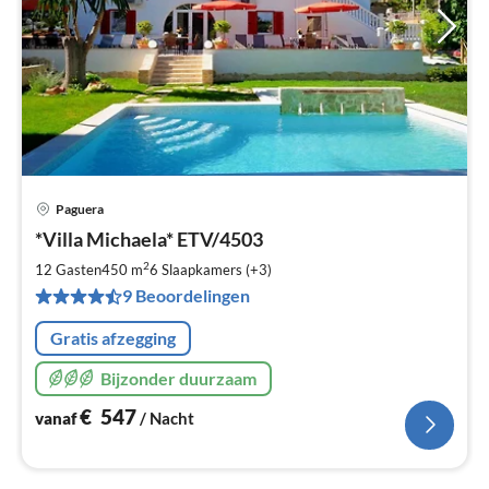
Paguera
Pri
*Villa Michaela* ETV/4503
va
€
2
12 Gasten
450 m
6
Slaapkamers (+3)
Pe
9 Beoordelingen
na
Gratis afzegging
Bijzonder duurzaam
€
547
vanaf
/ Nacht