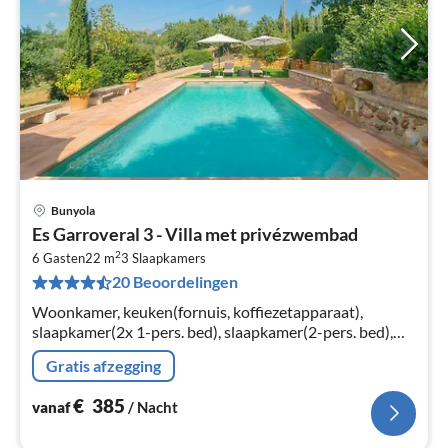
Bunyola
Pri
Es Garroveral 3 - Villa met privézwembad
va
2
€
6 Gasten
22 m
3
Slaapkamers
20 Beoordelingen
Pe
na
Woonkamer, keuken(fornuis, koffiezetapparaat),
slaapkamer(2x 1-pers. bed), slaapkamer(2-pers. bed),
slaapkamer(2-pers. bed)
Gratis afzegging
€
385
vanaf
/ Nacht