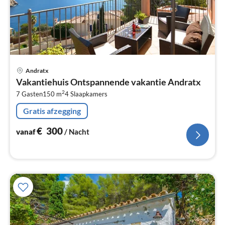
Pri
Andratx
va
Vakantiehuis Ontspannende vakantie Andratx
€
2
7 Gasten
150 m
4
Slaapkamers
Pe
na
Gratis afzegging
€
300
vanaf
/ Nacht