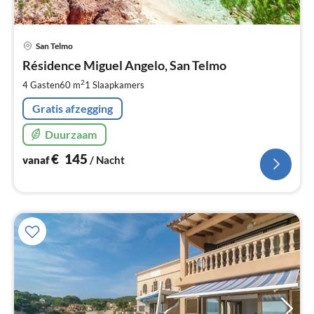
Pri
San Telmo
va
€
Résidence Miguel Angelo, San Telmo
Pe
2
4 Gasten
60 m
1
Slaapkamers
na
Gratis afzegging
Duurzaam
€
145
vanaf
/ Nacht