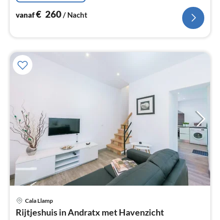
€
260
vanaf
/ Nacht
Cala Llamp
Pri
Rijtjeshuis in Andratx met Havenzicht
va