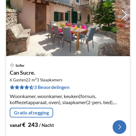
Soller
Pri
Can Sucre.
va
2
€
6 Gasten
22 m
3
Slaapkamers
3 Beoordelingen
Pe
na
Woonkamer, woonkamer, keuken(fornuis,
koffiezetapparaat, oven), slaapkamer(2-pers. bed),
slaapkamer(2-pers. bed), slaapkamer(2-pers. bed)
Gratis afzegging
€
243
vanaf
/ Nacht