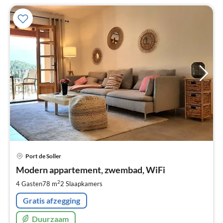
Pri
Port de Soller
va
€
Modern appartement, zwembad, WiFi
Pe
2
4 Gasten
78 m
2
Slaapkamers
na
Gratis afzegging
Duurzaam