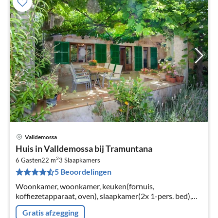
Valldemossa
Pri
Huis in Valldemossa bij Tramuntana
va
2
€
6 Gasten
22 m
3
Slaapkamers
5 Beoordelingen
Pe
na
Woonkamer, woonkamer, keuken(fornuis,
koffiezetapparaat, oven), slaapkamer(2x 1-pers. bed),
slaapkamer(2-pers. bed), slaapkamer(1-pers. bed, 1-
Gratis afzegging
pers. bed)