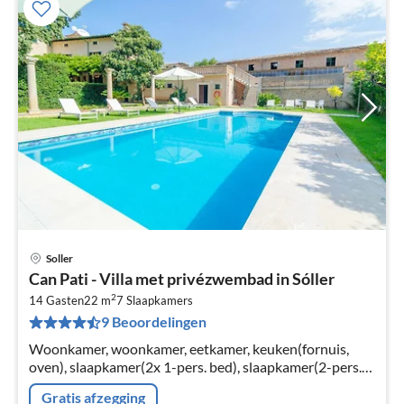
Soller
Pri
Can Pati - Villa met privézwembad in Sóller
va
2
€
14 Gasten
22 m
7
Slaapkamers
9 Beoordelingen
Pe
na
Woonkamer, woonkamer, eetkamer, keuken(fornuis,
oven), slaapkamer(2x 1-pers. bed), slaapkamer(2-pers.
bed), slaapkamer(2-pers. bed), slaapkamer(2-pers. bed),
Gratis afzegging
slaapkamer(2-pers.