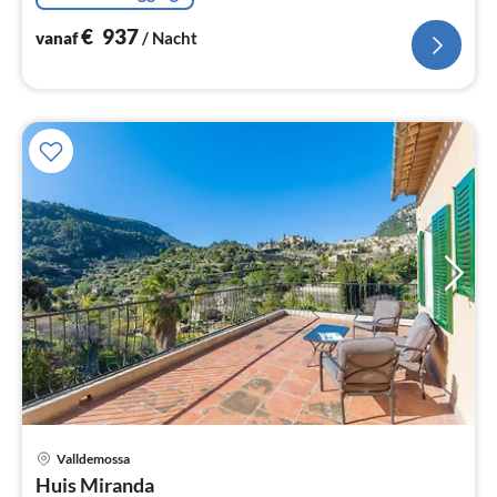
€
937
vanaf
/ Nacht
Valldemossa
Pri
Huis Miranda