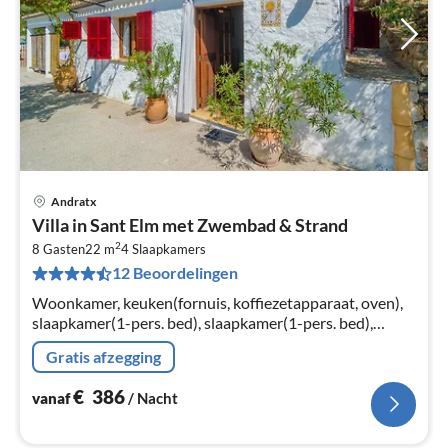
Andratx
Pri
Villa in Sant Elm met Zwembad & Strand
va
2
€
8 Gasten
22 m
4
Slaapkamers
12 Beoordelingen
Pe
na
Woonkamer, keuken(fornuis, koffiezetapparaat, oven),
slaapkamer(1-pers. bed), slaapkamer(1-pers. bed),
slaapkamer(2-pers. bed), slaapkamer(2-pers. bed)
Gratis afzegging
€
386
vanaf
/ Nacht