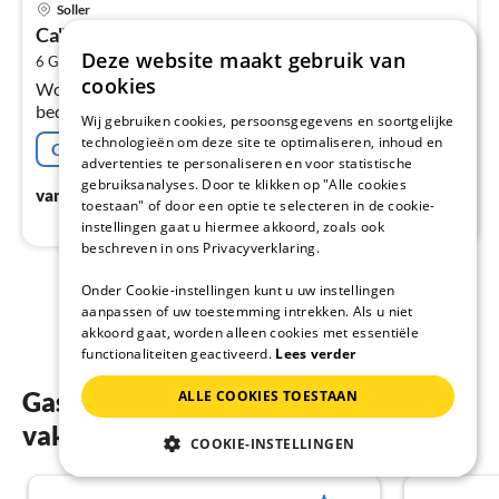
Soller
va
Ca"s Pobres - Huis in Sóller. Gratis wifi
€
Deze website maakt gebruik van
2
6 Gasten
22 m
3
Slaapkamers
Pe
cookies
Woonkamer, keuken(fornuis, oven), slaapkamer(1-pers.
na
bed, 1-pers. bed, airconditioning), slaapkamer(2-pers.
Wij gebruiken cookies, persoonsgegevens en soortgelijke
bed, airconditioning), slaapkamer(2-pers. bed,
technologieën om deze site te optimaliseren, inhoud en
Gratis afzegging
airconditioning)
advertenties te personaliseren en voor statistische
gebruiksanalyses. Door te klikken op "Alle cookies
€
271
vanaf
/ Nacht
toestaan" of door een optie te selecteren in de cookie-
instellingen gaat u hiermee akkoord, zoals ook
beschreven in ons Privacyverklaring.
Onder Cookie-instellingen kunt u uw instellingen
1
2
aanpassen of uw toestemming intrekken. Als u niet
akkoord gaat, worden alleen cookies met essentiële
functionaliteiten geactiveerd.
Lees verder
Gastenbeoordelingen van onze
ALLE COOKIES TOESTAAN
vakantiewoningen in West-Mallorca
COOKIE-INSTELLINGEN