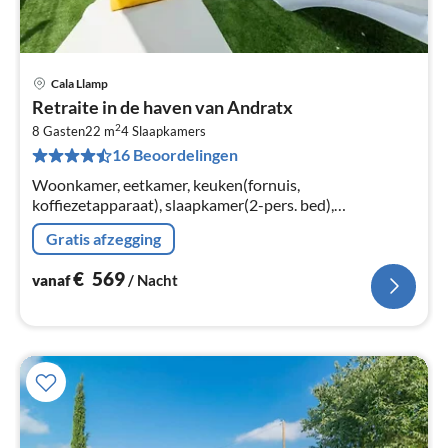
Cala Llamp
Pri
Retraite in de haven van Andratx
va
2
€
8 Gasten
22 m
4
Slaapkamers
16 Beoordelingen
Pe
na
Woonkamer, eetkamer, keuken(fornuis,
koffiezetapparaat), slaapkamer(2-pers. bed),
slaapkamer(2-pers. bed), slaapkamer(2-pers. bed),
Gratis afzegging
slaapkamer(2-pers. bed)
€
569
vanaf
/ Nacht