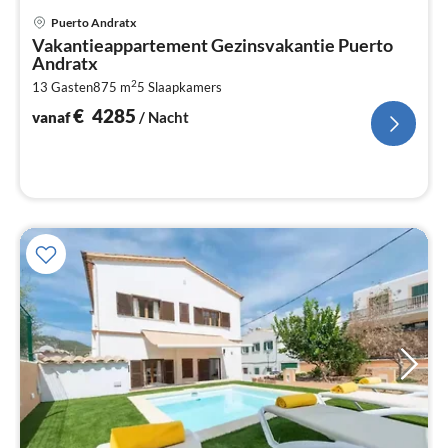
Pri
Puerto Andratx
va
Vakantieappartement Gezinsvakantie Puerto
€
Andratx
Pe
2
13 Gasten
875 m
5
Slaapkamers
na
€
4285
vanaf
/ Nacht