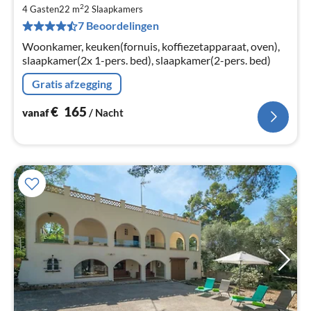
va
2
€
4 Gasten
22 m
2
Slaapkamers
7 Beoordelingen
Pe
na
Woonkamer, keuken(fornuis, koffiezetapparaat, oven),
slaapkamer(2x 1-pers. bed), slaapkamer(2-pers. bed)
Gratis afzegging
€
165
vanaf
/ Nacht