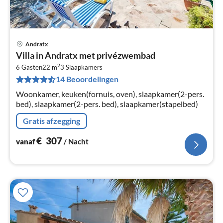
Andratx
Pri
Villa in Andratx met privézwembad
va
2
€
6 Gasten
22 m
3
Slaapkamers
14 Beoordelingen
Pe
na
Woonkamer, keuken(fornuis, oven), slaapkamer(2-pers.
bed), slaapkamer(2-pers. bed), slaapkamer(stapelbed)
Gratis afzegging
€
307
vanaf
/ Nacht