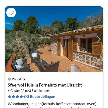
Fornalutx
Pri
Sfeervol Huis in Fornalutx met Uitzicht
va
2
€
6 Gasten
22 m
3
Slaapkamers
3 Beoordelingen
Pe
na
Woonkamer, keuken(fornuis, koffiezetapparaat, oven),