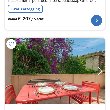
slaapkamer(1-pers. bed, 1-pers. bed), slaapkamer(2-
pers. bed), slaapkamer(2-pers. bed)
Gratis afzegging
€
207
vanaf
/ Nacht
Pri