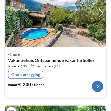
Pri
Soller
va
Vakantiehuis Ontspannende vakantie Soller
€
2
6 Gasten
135 m
2
Slaapkamers (+1)
Pe
na
Gratis afzegging
€
200
vanaf
/ Nacht