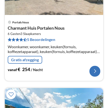
Portals Nous
Pri
Charmant Huis Portalen Nous
va
€
6 Gasten
3
Slaapkamers
5 Beoordelingen
Pe
na
Woonkamer, woonkamer, keuken(fornuis,
koffiezetapparaat), keuken(fornuis, koffiezetapparaat),
slaapkamer(2-pers. bed), slaapkamer(2-pers. bed),
Gratis afzegging
slaapkamer(2-pers. bed)
€
254
vanaf
/ Nacht