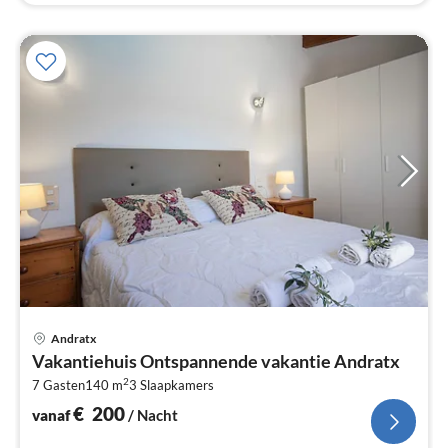
Pri
Andratx
va
Vakantiehuis Ontspannende vakantie Andratx
€
2
7 Gasten
140 m
3
Slaapkamers
Pe
na
€
200
vanaf
/ Nacht