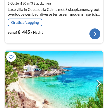
Pe
2
6 Gasten
150 m
3
Slaapkamers
na
Luxe villa in Costa de la Calma met 3 slaapkamers, groot
overloopzwembad, diverse terrassen, modern ingericht,
volledig gerenoveerd, rustig gelegen, Wi-Fi, parking.
Gratis afzegging
€
445
vanaf
/ Nacht