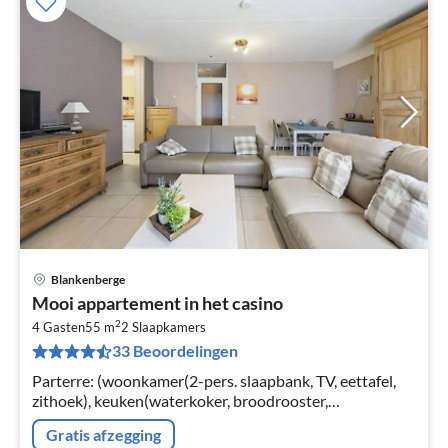
Blankenberge
Pri
Mooi appartement in het casino
va
2
€
4 Gasten
55 m
2
Slaapkamers
33 Beoordelingen
Pe
na
Parterre: (woonkamer(2-pers. slaapbank, TV, eettafel,
zithoek), keuken(waterkoker, broodrooster,
koffiezetapparaat, oven, magnetron, afwasmachine,
Gratis afzegging
koelkast(+ vriesvak))