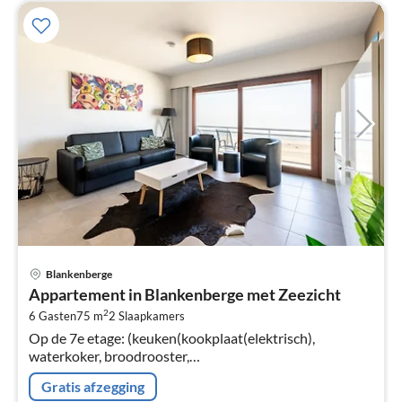
Pri
Blankenberge
va
Appartement in Blankenberge met Zeezicht
€
2
6 Gasten
75 m
2
Slaapkamers
Pe
Op de 7e etage: (keuken(kookplaat(elektrisch),
na
waterkoker, broodrooster,
koffiezetapparaat(filtermaling, pads), oven, magnetron,
Gratis afzegging
afwasmachine, koel-/vriescombinatie, )