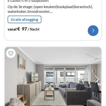
6 Gasten
75 m
2
Slaapkamers
Pe
Op de 3e etage: (open keuken(kookplaat(keramisch),
na
waterkoker, broodrooster,
koffiezetapparaat(filtermaling, pads), oven, magnetron,
Gratis afzegging
afwasmachine, koel-/vriescombinatie, Blender, )
€
97
vanaf
/ Nacht