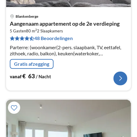
Blankenberge
Pri
Aangenaam appartement op de 2e verdieping
va
2
€
5 Gasten
80 m
2
Slaapkamers
48 Beoordelingen
Pe
na
Parterre: (woonkamer(2-pers. slaapbank, TV, eettafel,
zithoek, radio, balkon), keuken(waterkoker,
broodrooster, koffiezetapparaat, oven, magnetron,
Gratis afzegging
afwasmachine, koelkast(+ vriesva...
€
63
vanaf
/ Nacht