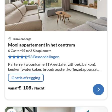
Blankenberge
Pri
Mooi appartement in het centrum
va
2
€
6 Gasten
95 m
3
Slaapkamers
53 Beoordelingen
Pe
na
Parterre: (woonkamer(TV, eettafel, zithoek, balkon),
keuken(waterkoker, broodrooster, koffiezetapparaat,
oven, magnetron, afwasmachine, koelkast(+ vriesvak),
Gratis afzegging
Citruspers)
€
108
vanaf
/ Nacht