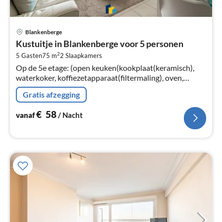
Pri
Blankenberge
va
Kustuitje in Blankenberge voor 5 personen
€
2
5 Gasten
75 m
2
Slaapkamers
Pe
Op de 5e etage: (open keuken(kookplaat(keramisch),
na
waterkoker, koffiezetapparaat(filtermaling), oven,
magnetron, afwasmachine, koel-/vriescombinatie, , )
Gratis afzegging
€
58
vanaf
/ Nacht