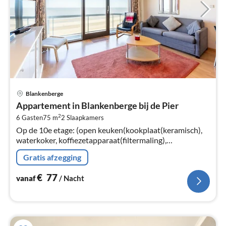
Pri
Blankenberge
va
Appartement in Blankenberge bij de Pier
€
2
6 Gasten
75 m
2
Slaapkamers
Pe
Op de 10e etage: (open keuken(kookplaat(keramisch),
na
waterkoker, koffiezetapparaat(filtermaling),
koel-/vriescombinatie, ), woon/eetkamer(2-pers.
Gratis afzegging
slaapbank, TV(kabel, flatscreen)
€
77
vanaf
/ Nacht