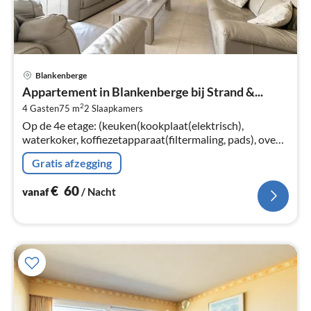
Pri
Blankenberge
va
Appartement in Blankenberge bij Strand &...
€
2
4 Gasten
75 m
2
Slaapkamers
Pe
Op de 4e etage: (keuken(kookplaat(elektrisch),
na
waterkoker, koffiezetapparaat(filtermaling, pads), oven,
magnetron, afwasmachine, koel-/vriescombinatie, )
Gratis afzegging
€
60
vanaf
/ Nacht