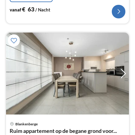
€
63
vanaf
/ Nacht
Blankenberge
Pri
Ruim appartement op de begane grond voor...
va