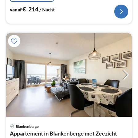
€
214
vanaf
/ Nacht
Blankenberge
Pri
Appartement in Blankenberge met Zeezicht
va