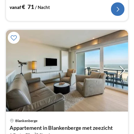
€
71
vanaf
/ Nacht
Pri
Blankenberge
va
Appartement in Blankenberge met zeezicht
€
2