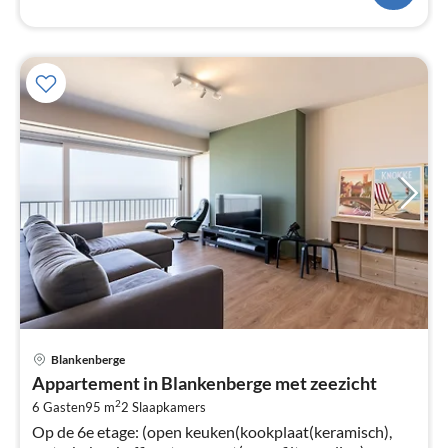
Pri
Blankenberge
va
Appartement in Blankenberge met zeezicht
€
2
6 Gasten
95 m
2
Slaapkamers
Pe
Op de 6e etage: (open keuken(kookplaat(keramisch),
na