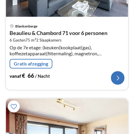
Pri
Blankenberge
va
Beaulieu & Chambord 71 voor 6 personen
€
2
6 Gasten
75 m
2
Slaapkamers
Pe
Op de 7e etage: (keuken(kookplaat(gas),
na
koffiezetapparaat(filtermaling), magnetron,
afwasmachine, koelkast, ),
Gratis afzegging
woon/eetkamer(TV(flatscreen, digital), eettafel, zithoek)
€
66
vanaf
/ Nacht