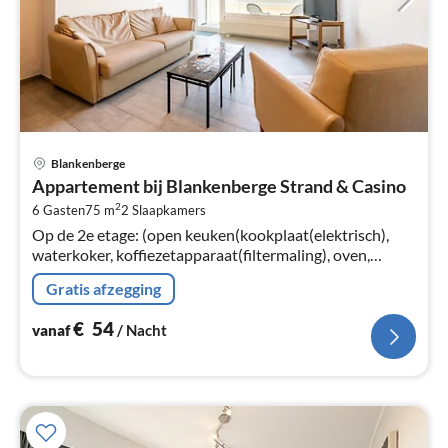
Pri
Blankenberge
va
Appartement bij Blankenberge Strand & Casino
€
2
6 Gasten
75 m
2
Slaapkamers
Pe
Op de 2e etage: (open keuken(kookplaat(elektrisch),
na
waterkoker, koffiezetapparaat(filtermaling), oven,
magnetron, koel-/vriescombinatie, Blender, (), ),
Gratis afzegging
woon/eetkamer(2-pers.
€
54
vanaf
/ Nacht