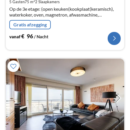
2
5 Gasten
75 m
2
Slaapkamers
Pe
Op de 3e etage: (open keuken(kookplaat(keramisch),
na
waterkoker, oven, magnetron, afwasmachine,
koel-/vriescombinatie, , ), woon/eetkamer(TV(digital),
Gratis afzegging
eettafel, zithoek, DVD-speler)
€
96
vanaf
/ Nacht