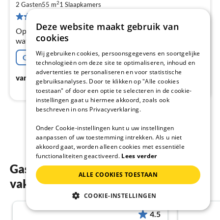
2
€
2 Gasten
55 m
1
Slaapkamers
13 Beoordelingen
Pe
Deze website maakt gebruik van
na
Op de 1e etage: (keuken(kookplaat(keramisch),
cookies
waterkoker, broodrooster,
koffiezetapparaat(filtermaling), oven, magnetron,
Wij gebruiken cookies, persoonsgegevens en soortgelijke
Gratis afzegging
koel-/vriescombinatie, Blender, )
technologieën om deze site te optimaliseren, inhoud en
advertenties te personaliseren en voor statistische
€
67
vanaf
/ Nacht
gebruiksanalyses. Door te klikken op "Alle cookies
toestaan" of door een optie te selecteren in de cookie-
instellingen gaat u hiermee akkoord, zoals ook
beschreven in ons Privacyverklaring.
1
2
Onder Cookie-instellingen kunt u uw instellingen
aanpassen of uw toestemming intrekken. Als u niet
akkoord gaat, worden alleen cookies met essentiële
functionaliteiten geactiveerd.
Lees verder
Gastenbeoordelingen van onze
ALLE COOKIES TOESTAAN
vakantiewoningen in Blankenberge
COOKIE-INSTELLINGEN
4.5