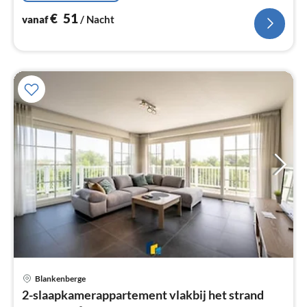
€
51
vanaf
/ Nacht
Pri
Blankenberge
va
2-slaapkamerappartement vlakbij het strand
€