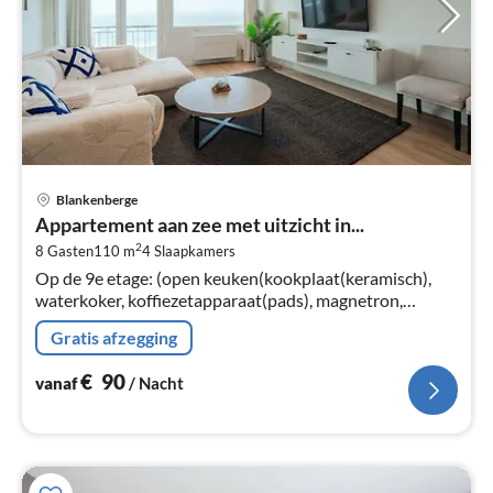
Pri
Blankenberge
va
Appartement aan zee met uitzicht in...
€
2
8 Gasten
110 m
4
Slaapkamers
Pe
Op de 9e etage: (open keuken(kookplaat(keramisch),
na
waterkoker, koffiezetapparaat(pads), magnetron,
afwasmachine, koel-/vriescombinatie, , ),
Gratis afzegging
woon/eetkamer(TV, eettafel, zithoek)
€
90
vanaf
/ Nacht