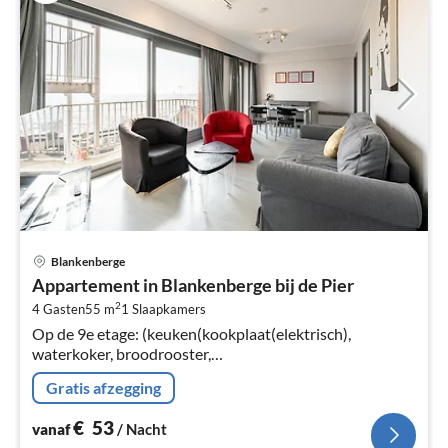
Pri
Blankenberge
va
Appartement in Blankenberge bij de Pier
€
2
4 Gasten
55 m
1
Slaapkamers
Pe
Op de 9e etage: (keuken(kookplaat(elektrisch),
na
waterkoker, broodrooster,
koffiezetapparaat(filtermaling, pads), oven, magnetron,
Gratis afzegging
afwasmachine, ), woon/eetkamer(2-pers.
€
53
vanaf
/ Nacht