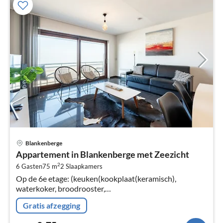
Pri
Blankenberge
va
Appartement in Blankenberge met Zeezicht
€
2
6 Gasten
75 m
2
Slaapkamers
Pe
Op de 6e etage: (keuken(kookplaat(keramisch),
na
waterkoker, broodrooster,
koffiezetapparaat(filtermaling, pads), oven, magnetron,
Gratis afzegging
koel-/vriescombinatie, Blender, )