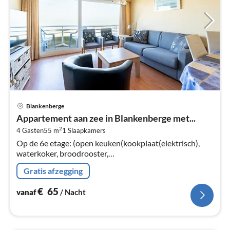
Pri
Blankenberge
va
Appartement aan zee in Blankenberge met...
€
2
4 Gasten
55 m
1
Slaapkamers
Pe
Op de 6e etage: (open keuken(kookplaat(elektrisch),
na
waterkoker, broodrooster,
koffiezetapparaat(filtermaling, pads)
Gratis afzegging
€
65
vanaf
/ Nacht