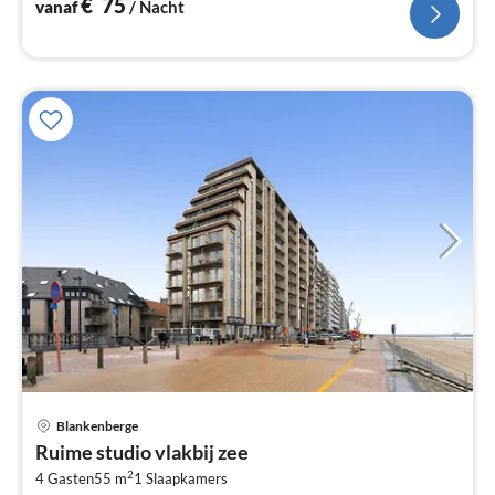
€
75
vanaf
/ Nacht
Blankenberge
Pri
Ruime studio vlakbij zee
va
2
€
4 Gasten
55 m
1
Slaapkamers