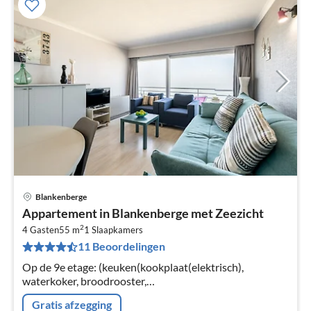
Blankenberge
Pri
Appartement in Blankenberge met Zeezicht
va
2
€
4 Gasten
55 m
1
Slaapkamers
11 Beoordelingen
Pe
na
Op de 9e etage: (keuken(kookplaat(elektrisch),
waterkoker, broodrooster,
koffiezetapparaat(filtermaling), oven, magnetron,
Gratis afzegging
afwasmachine, koel-/vriescombinatie, Blender, )