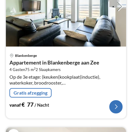
Pri
Blankenberge
va
Appartement in Blankenberge aan Zee
€
2
4 Gasten
75 m
2
Slaapkamers
Pe
Op de 3e etage: (keuken(kookplaat(inductie),
na
waterkoker, broodrooster,
koffiezetapparaat(filtermaling), oven, magnetron,
Gratis afzegging
afwasmachine, koel-/vriescombinatie, Blender, )
€
77
vanaf
/ Nacht