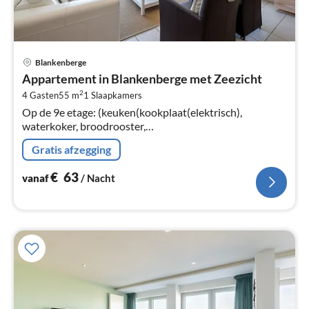
Pri
Blankenberge
va
Appartement in Blankenberge met Zeezicht
€
2
4 Gasten
55 m
1
Slaapkamers
Pe
Op de 9e etage: (keuken(kookplaat(elektrisch),
na
waterkoker, broodrooster,
koffiezetapparaat(filtermaling, pads), oven, magnetron,
Gratis afzegging
afwasmachine, koel-/vriescombinatie, Blender, )
€
63
vanaf
/ Nacht