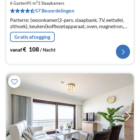
2
€
6 Gasten
95 m
3
Slaapkamers
57 Beoordelingen
Pe
na
Parterre: (woonkamer(2-pers. slaapbank, TV, eettafel,
zithoek), keuken(koffiezetapparaat, oven, magnetron,
afwasmachine, koelkast, koel-/vriescombinatie,
Gratis afzegging
Citruspers)
€
108
vanaf
/ Nacht