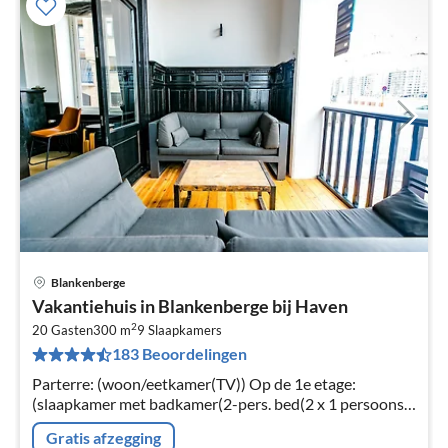
Blankenberge
Pri
Vakantiehuis in Blankenberge bij Haven
va
2
€
20 Gasten
300 m
9
Slaapkamers
183 Beoordelingen
Pe
na
Parterre: (woon/eetkamer(TV)) Op de 1e etage:
(slaapkamer met badkamer(2-pers. bed(2 x 1 persoons
dekbed, 90 x 200 cm), TV), slaapkamer met badkamer(2-
Gratis afzegging
pers. bed(2 persoons dekbed)