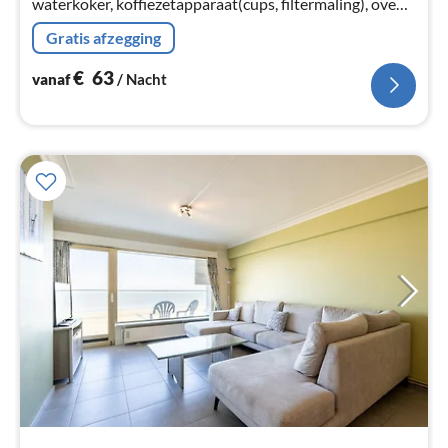
waterkoker, koffiezetapparaat(cups, filtermaling), oven,
magnetron, koel-/vriescombinatie, ), woon/eetkamer(2-
Gratis afzegging
pers.
€
63
vanaf
/ Nacht