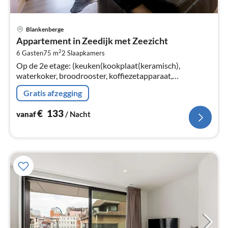
Pri
Blankenberge
va
Appartement in Zeedijk met Zeezicht
€
2
6 Gasten
75 m
2
Slaapkamers
Pe
Op de 2e etage: (keuken(kookplaat(keramisch),
na
waterkoker, broodrooster, koffiezetapparaat,
combimagnetron, afwasmachine, koel-/vriescombinatie,
Gratis afzegging
)
€
133
vanaf
/ Nacht