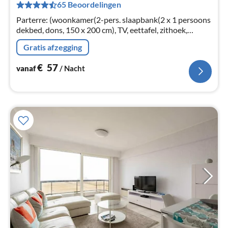
65 Beoordelingen
Pe
na
Parterre: (woonkamer(2-pers. slaapbank(2 x 1 persoons
dekbed, dons, 150 x 200 cm), TV, eettafel, zithoek,
balkon), keuken(oven, magnetron, afwasmachine,
Gratis afzegging
koelkast, Citruspers)
€
57
vanaf
/ Nacht