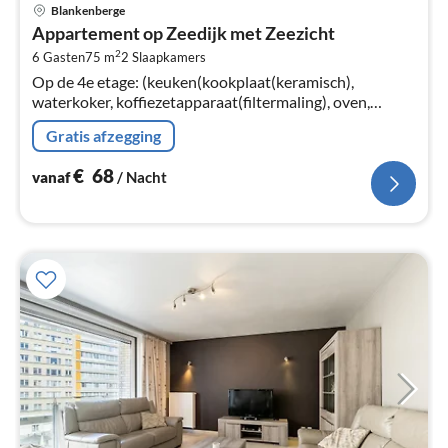
Pri
Blankenberge
va
Appartement op Zeedijk met Zeezicht
€
2
6 Gasten
75 m
2
Slaapkamers
Pe
Op de 4e etage: (keuken(kookplaat(keramisch),
na
waterkoker, koffiezetapparaat(filtermaling), oven,
magnetron, afwasmachine, koel-/vriescombinatie, )
Gratis afzegging
€
68
vanaf
/ Nacht