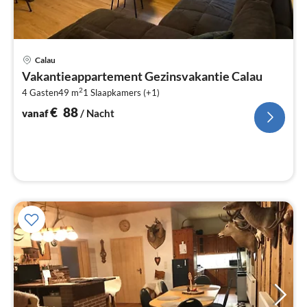
Pri
Calau
va
Vakantieappartement Gezinsvakantie Calau
€
2
4 Gasten
49 m
1
Slaapkamers (+1)
Pe
na
€
88
vanaf
/ Nacht