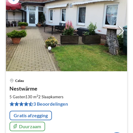
Calau
Pri
Nestwärme
va
€
2
5 Gasten
130 m
2
Slaapkamers
Pe
3 Beoordelingen
na
Gratis afzegging
Duurzaam