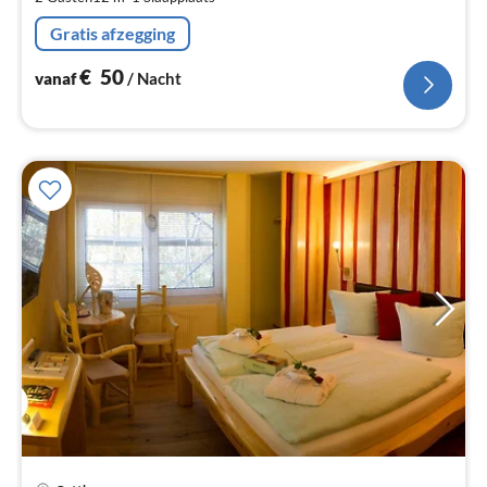
na
Gratis afzegging
€
50
vanaf
/ Nacht
Pri