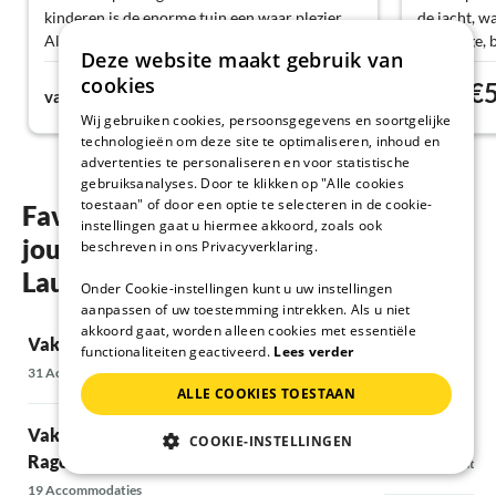
kinderen is de enorme tuin een waar plezier.
de jacht, w
Als je niet weet wat je allemaal kunt doen,
prachtige,
Deze website maakt gebruik van
hebben de gastheren geweldige tips. Ook de
zijn zeer sm
cookies
€73
€
map is goed gevuld en er is voor iedereen iets
gezin zeer
vanaf
Nacht
vanaf
te vinden, of het nu wandelen, fietsen,
jachthonde
Wij gebruiken cookies, persoonsgegevens en soortgelijke
zwemmen of cultuur is. Het vakantiehuis is
meteen hun 
technologieën om deze site te optimaliseren, inhoud en
een uitstekend startpunt om de Lausitz te
in het enor
advertenties te personaliseren en voor statistische
verkennen en ervan te genieten.
heer Kaltsc
gebruiksanalyses. Door te klikken op "Alle cookies
We komen graag terug.
hebben we 
toestaan" of door een optie te selecteren in de cookie-
Favoriete regio's en locaties in voor
instellingen gaat u hiermee akkoord, zoals ook
gevierd.Ze 
jouw Vakantie met hond in Neder-
beschreven in ons Privacyverklaring.
familie Kal
speciaal pl
Lausitz
Onder Cookie-instellingen kunt u uw instellingen
altijd heri
aanpassen of uw toestemming intrekken. Als u niet
tijd.Boven
akkoord gaat, worden alleen cookies met essentiële
Vakantie met hond in Cottbus
Vakantie met 
Ökoschlacht
functionaliteiten geactiveerd.
Lees verder
die ons zee
31 Accommodaties
10 Accommodatie
een zeer ga
ALLE COOKIES TOESTAAN
echtpaar, 
Vakantie met hond in Lübbenau/ OT
Vakantie met 
meegemaakt
COOKIE-INSTELLINGEN
ze voor alt
Ragow
7 Accommodaties
aan en beda
19 Accommodaties