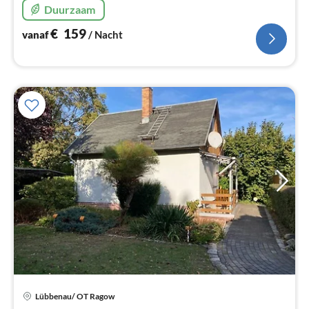
Duurzaam
€
159
vanaf
/ Nacht
Pri
Lübbenau/ OT Ragow
va