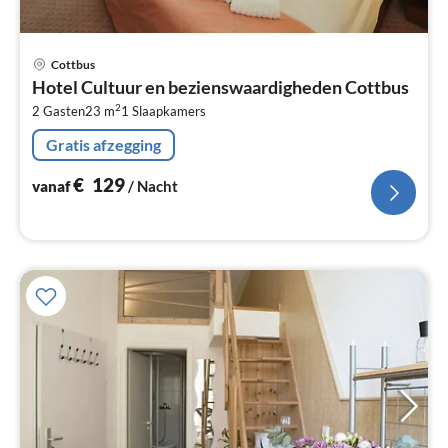
Pri
Cottbus
va
Hotel Cultuur en bezienswaardigheden Cottbus
€
2
2 Gasten
23 m
1
Slaapkamers
Pe
na
Gratis afzegging
€
129
vanaf
/ Nacht