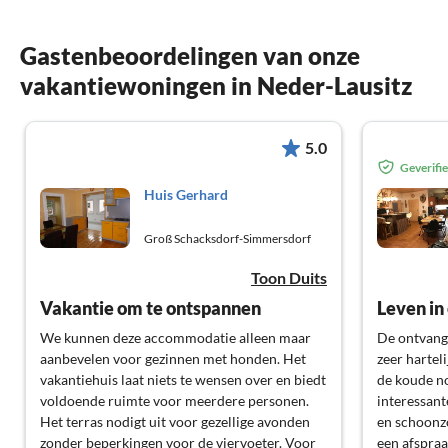
Gastenbeoordelingen van onze
vakantiewoningen in Neder-Lausitz
5.0
Geverifi
Huis Gerhard
Groß Schacksdorf-Simmersdorf
Toon Duits
Vakantie om te ontspannen
Leven in
We kunnen deze accommodatie alleen maar
De ontvang
aanbevelen voor gezinnen met honden. Het
zeer hartel
vakantiehuis laat niets te wensen over en biedt
de koude n
voldoende ruimte voor meerdere personen.
interessan
Het terras nodigt uit voor gezellige avonden
en schoonzo
zonder beperkingen voor de viervoeter. Voor
een afspraa