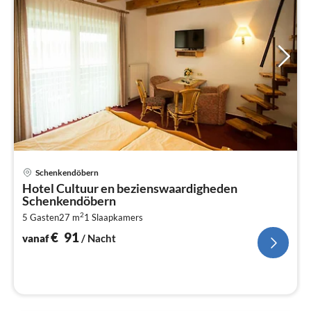
Pri
Schenkendöbern
va
Hotel Cultuur en bezienswaardigheden
€
Schenkendöbern
Pe
2
5 Gasten
27 m
1
Slaapkamers
na
€
91
vanaf
/ Nacht