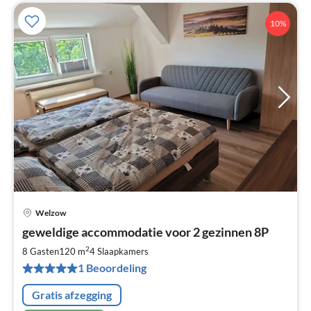
10%
Welzow
Pri
geweldige accommodatie voor 2 gezinnen 8P
va
€
2
8 Gasten
120 m
4
Slaapkamers
Pe
1 Beoordeling
na
Gratis afzegging