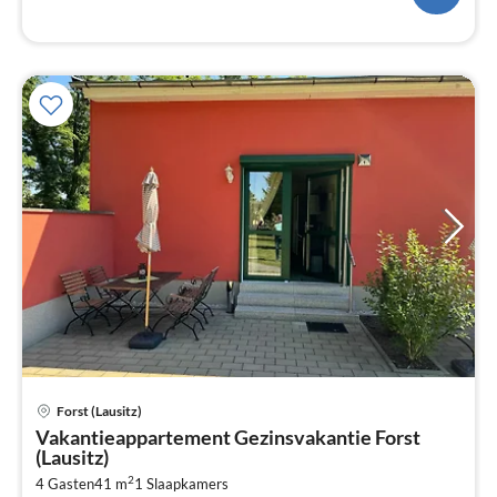
Pri
Forst (Lausitz)
va
Vakantieappartement Gezinsvakantie Forst
€
(Lausitz)
Pe
2
4 Gasten
41 m
1
Slaapkamers
na