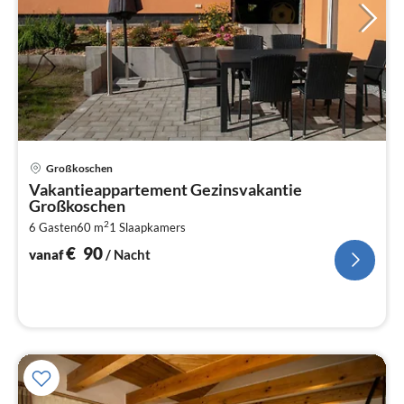
Pri
Großkoschen
va
Vakantieappartement Gezinsvakantie
€
Großkoschen
Pe
2
6 Gasten
60 m
1
Slaapkamers
na
€
90
vanaf
/ Nacht