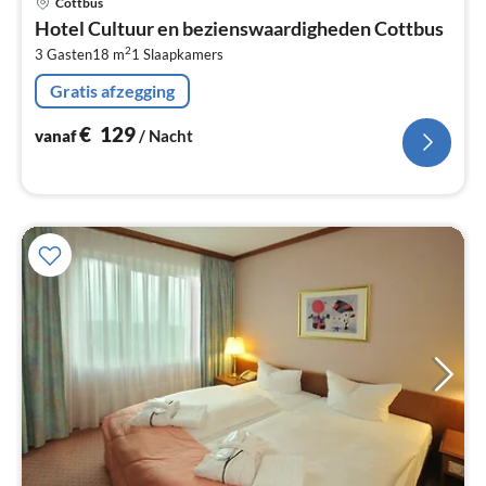
Cottbus
va
Hotel Cultuur en bezienswaardigheden Cottbus
€
2
3 Gasten
18 m
1
Slaapkamers
Pe
na
Gratis afzegging
€
129
vanaf
/ Nacht