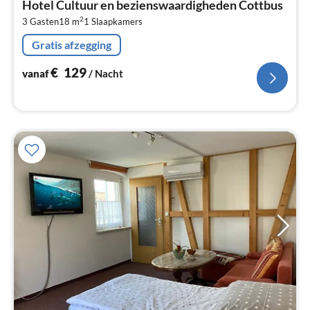
Hotel Cultuur en bezienswaardigheden Cottbus
€
2
3 Gasten
18 m
1
Slaapkamers
Pe
na
Gratis afzegging
€
129
vanaf
/ Nacht