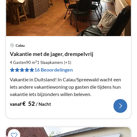
Calau
Pri
Vakantie met de jager, drempelvrij
va
€
2
4 Gasten
90 m
1
Slaapkamers (+1)
Pe
16 Beoordelingen
na
Vakantie in Duitsland! In Calau/Spreewald wacht een
iets andere vakantiewoning op gasten die tijdens hun
vakantie iets bijzonders willen beleven.
€
52
vanaf
/ Nacht