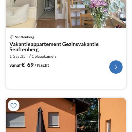
Pri
Senftenberg
va
Vakantieappartement Gezinsvakantie
€
Senftenberg
Pe
2
1 Gast
35 m
1
Slaapkamers
na
€
69
vanaf
/ Nacht