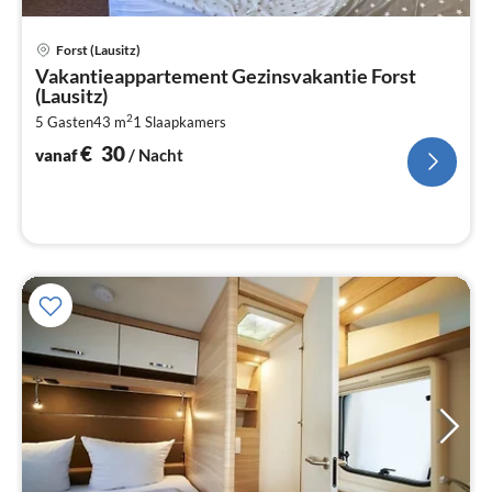
Pri
Forst (Lausitz)
va
Vakantieappartement Gezinsvakantie Forst
€
(Lausitz)
Pe
2
5 Gasten
43 m
1
Slaapkamers
na
€
30
vanaf
/ Nacht