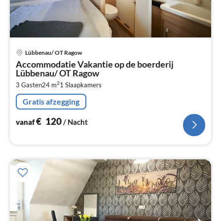
Pri
Lübbenau/ OT Ragow
va
Accommodatie Vakantie op de boerderij
€
Lübbenau/ OT Ragow
Pe
2
3 Gasten
24 m
1
Slaapkamers
na
Gratis afzegging
€
120
vanaf
/ Nacht