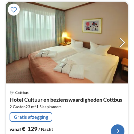
Pri
Cottbus
va
Hotel Cultuur en bezienswaardigheden Cottbus
€
2
2 Gasten
23 m
1
Slaapkamers
Pe
na
Gratis afzegging
€
129
vanaf
/ Nacht