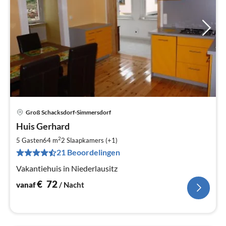
Groß Schacksdorf-Simmersdorf
Pri
Huis Gerhard
va
€
2
5 Gasten
64 m
2
Slaapkamers (+1)
Pe
21 Beoordelingen
na
Vakantiehuis in Niederlausitz
€
72
vanaf
/ Nacht