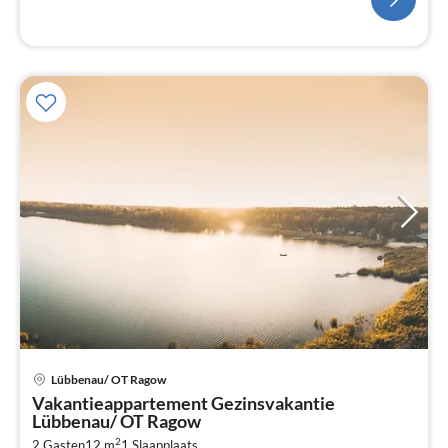
Pri
Lübbenau/ OT Ragow
va
Vakantieappartement Gezinsvakantie
€
Lübbenau/ OT Ragow
Pe
2
2 Gasten
12 m
1
Slaapplaats