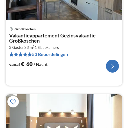
Großkoschen
Pri
Vakantieappartement Gezinsvakantie
va
Großkoschen
€
2
3 Gasten
23 m
1
Slaapkamers
Pe
53 Beoordelingen
na
€
60
vanaf
/ Nacht