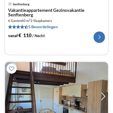
Senftenberg
Pri
Vakantieappartement Gezinsvakantie
va
Senftenberg
€
2
6 Gasten
60 m
2
Slaapkamers
Pe
5 Beoordelingen
na
€
110
vanaf
/ Nacht