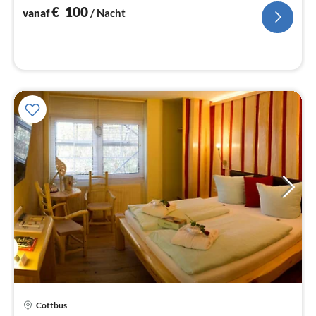
€
100
vanaf
/ Nacht
Pri
Cottbus
va