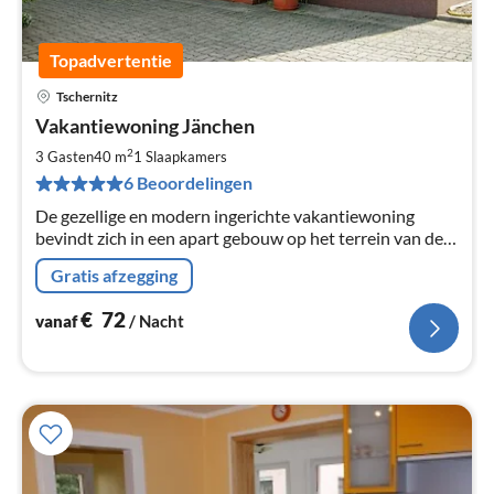
Topadvertentie
Tschernitz
Pri
Vakantiewoning Jänchen
va
€
2
3 Gasten
40 m
1
Slaapkamers
Pe
6 Beoordelingen
na
De gezellige en modern ingerichte vakantiewoning
bevindt zich in een apart gebouw op het terrein van de
verhuurder.
Gratis afzegging
€
72
vanaf
/ Nacht