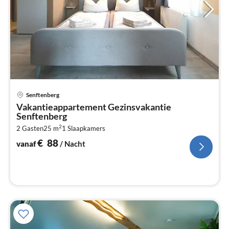
Pri
Senftenberg
va
Vakantieappartement Gezinsvakantie
€
Senftenberg
Pe
2
2 Gasten
25 m
1
Slaapkamers
na
€
88
vanaf
/ Nacht