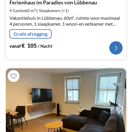
€
Ferienhaus im Paradies von Lübbenau
Pe
2
4 Gasten
60 m
1
Slaapkamers (+1)
na
Vakantiehuis in Lübbenau, 60m², ruimte voor maximaal
4 personen, 1 slaapkamer, 1 woon-en eetkamer met
slaapbank, 1 keuken met fornuis, oven, broodrooster,
Gratis afzegging
koffiezetapparaat en waterkoker.
€
105
vanaf
/ Nacht