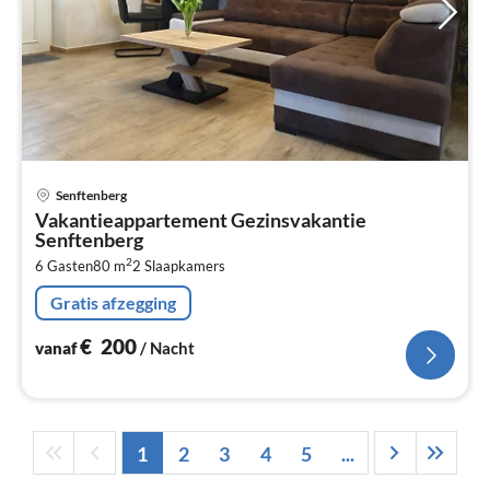
Pri
Senftenberg
va
Vakantieappartement Gezinsvakantie
€
Senftenberg
Pe
2
6 Gasten
80 m
2
Slaapkamers
na
Gratis afzegging
€
200
vanaf
/ Nacht
1
2
3
4
5
...