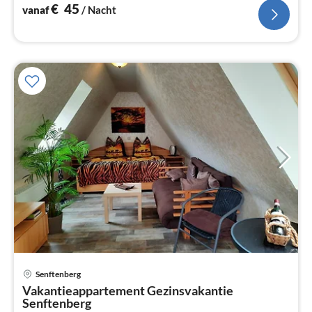
€
45
vanaf
/ Nacht
Pri
Senftenberg
va
Vakantieappartement Gezinsvakantie
€
Senftenberg
Pe