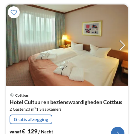
Pri
Cottbus
va
Hotel Cultuur en bezienswaardigheden Cottbus
€
2
2 Gasten
23 m
1
Slaapkamers
Pe
na
Gratis afzegging
€
129
vanaf
/ Nacht