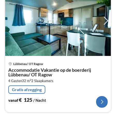
Pri
Lübbenau/ OT Ragow
va
Accommodatie Vakantie op de boerderij
€
Lübbenau/ OT Ragow
Pe
2
4 Gasten
32 m
2
Slaapkamers
na
Gratis afzegging
€
125
vanaf
/ Nacht