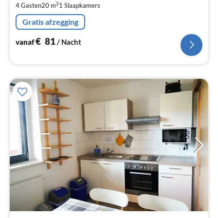
2
4 Gasten
20 m
1
Slaapkamers
na
Gratis afzegging
€
81
vanaf
/ Nacht