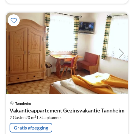
Pri
Tannheim
va
Vakantieappartement Gezinsvakantie Tannheim
€
2
2 Gasten
20 m
1
Slaapkamers
Pe
na
Gratis afzegging