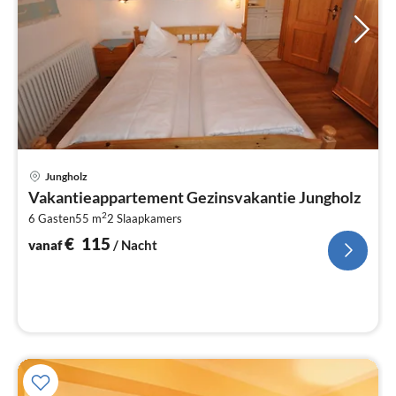
Pri
Jungholz
va
Vakantieappartement Gezinsvakantie Jungholz
€
2
6 Gasten
55 m
2
Slaapkamers
Pe
na
€
115
vanaf
/ Nacht