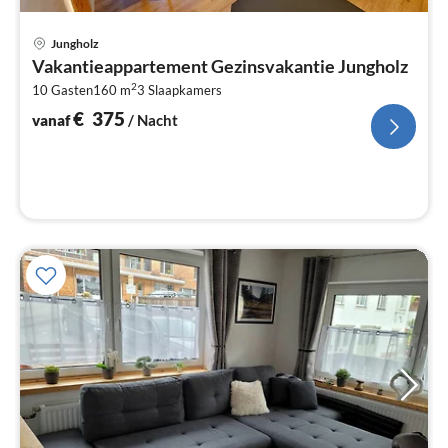
Pri
Jungholz
va
Vakantieappartement Gezinsvakantie Jungholz
€
2
10 Gasten
160 m
3
Slaapkamers
Pe
na
€
375
vanaf
/ Nacht