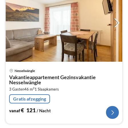
Pri
Nesselwängle
va
Vakantieappartement Gezinsvakantie
€
Nesselwängle
Pe
2
3 Gasten
46 m
1
Slaapkamers
na
Gratis afzegging
€
121
vanaf
/ Nacht