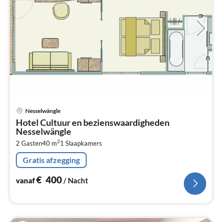
Pri
Nesselwängle
va
Hotel Cultuur en bezienswaardigheden
€
Nesselwängle
Pe
2
2 Gasten
40 m
1
Slaapkamers
na
Gratis afzegging
€
400
vanaf
/ Nacht