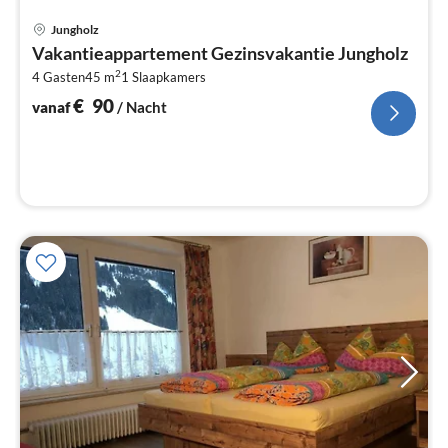
Pri
Jungholz
va
Vakantieappartement Gezinsvakantie Jungholz
€
2
4 Gasten
45 m
1
Slaapkamers
Pe
na
€
90
vanaf
/ Nacht