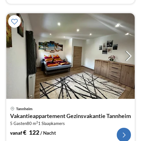
Pri
Tannheim
va
Vakantieappartement Gezinsvakantie Tannheim
€
2
5 Gasten
80 m
1
Slaapkamers
Pe
na
€
122
vanaf
/ Nacht