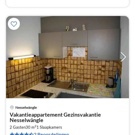
Nesselwängle
Pri
Vakantieappartement Gezinsvakantie
va
Nesselwängle
€
2
2 Gasten
30 m
1
Slaapkamers
Pe
2 Beoordelingen