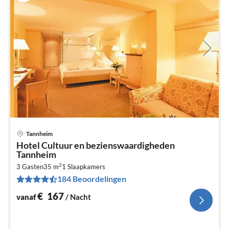
Tannheim
Pri
Hotel Cultuur en bezienswaardigheden
va
Tannheim
€
2
3 Gasten
35 m
1
Slaapkamers
Pe
184 Beoordelingen
na
€
167
vanaf
/ Nacht