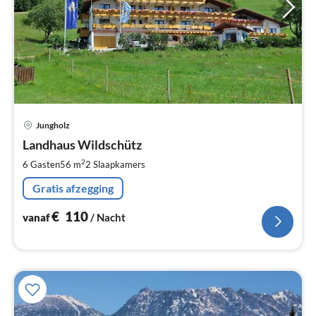
Pri
Jungholz
va
€
Landhaus Wildschütz
Pe
2
6 Gasten
56 m
2
Slaapkamers
na
Gratis afzegging
€
110
vanaf
/ Nacht