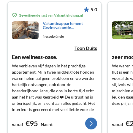
5.0
Geverifieerde gast van Vakantiehuisnu.nl
Vakantieappartement
Gezinsvakantie
Nesselwängle
Nesselwängle
Toon Duits
Een wellness-oase.
zeer moo
We verbleven vijf dagen in het prachtige
We waren m
appartement. Mijn twee middelgrote honden
hut is een 
waren helemaal geen probleem en we werden
vooral de v
hartelijk ontvangen, ook door de
stijlvols wi
boerderijhond Jane, die ons in korte tijd echt
misschien 
aan het hart was gegroeid ❤️ De uitrusting is
leuk en gaa
onberispelijk, er is echt aan alles gedacht. Het
deze prijs m
interieur is gecreëerd met veel liefde voor de
natuur, prachtig en zeer, zeer schoon en goed
€95
€
onderhouden. Ik voelde me in ieder geval zeer
vanaf
Nacht
vanaf
comfortabel en welkom en zal binnenkort