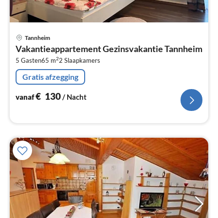
Pri
Tannheim
va
Vakantieappartement Gezinsvakantie Tannheim
€
2
5 Gasten
65 m
2
Slaapkamers
Pe
na
Gratis afzegging
€
130
vanaf
/ Nacht