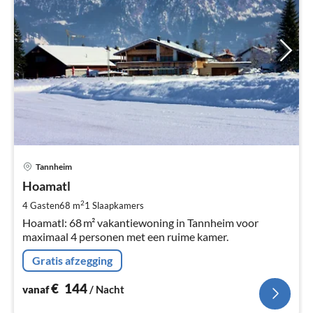
Pri
Tannheim
va
€
Hoamatl
Pe
2
4 Gasten
68 m
1
Slaapkamers
na
Hoamatl: 68 m² vakantiewoning in Tannheim voor
maximaal 4 personen met een ruime kamer.
Gratis afzegging
€
144
vanaf
/ Nacht