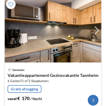
Pri
Tannheim
va
Vakantieappartement Gezinsvakantie Tannheim
€
2
6 Gasten
75 m
2
Slaapkamers
Pe
na
Gratis afzegging
€
170
vanaf
/ Nacht