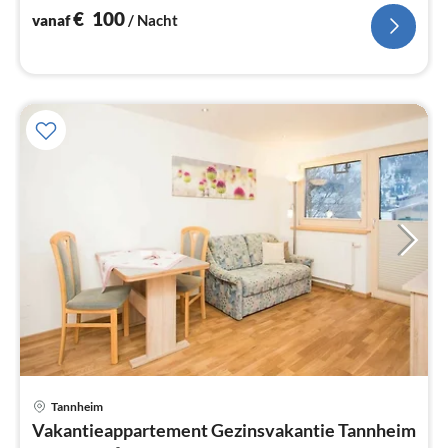
€
100
vanaf
/ Nacht
Tannheim
Pri
Vakantieappartement Gezinsvakantie Tannheim
va