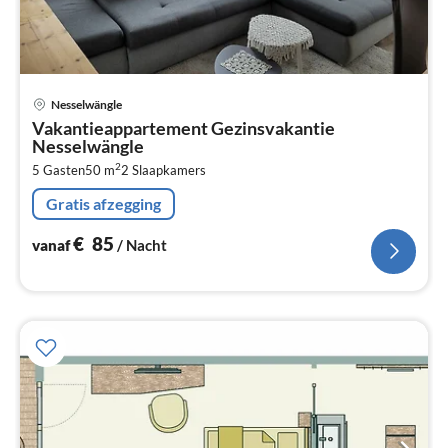
Pri
Nesselwängle
va
Vakantieappartement Gezinsvakantie
€
Nesselwängle
Pe
2
5 Gasten
50 m
2
Slaapkamers
na
Gratis afzegging
€
85
vanaf
/ Nacht