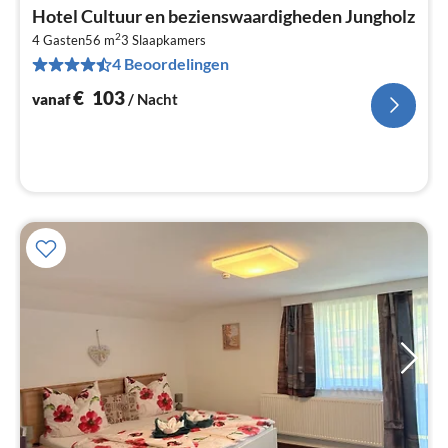
Pri
Hotel Cultuur en bezienswaardigheden Jungholz
va
2
€
4 Gasten
56 m
3
Slaapkamers
4 Beoordelingen
Pe
na
€
103
vanaf
/ Nacht