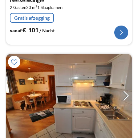
Pe
2
2 Gasten
23 m
1
Slaapkamers
na
Gratis afzegging
€
101
vanaf
/ Nacht