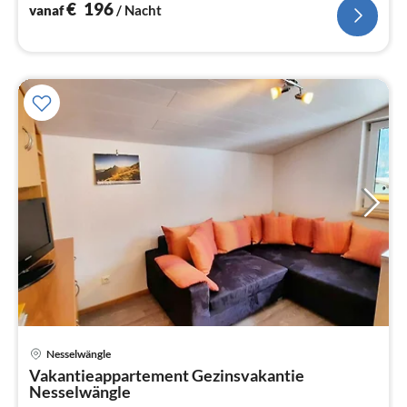
€
196
vanaf
/ Nacht
Nesselwängle
Pri
Vakantieappartement Gezinsvakantie
va
Nesselwängle
€