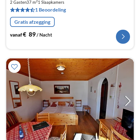
2
2 Gasten
37 m
1
Slaapkamers
Pe
1 Beoordeling
na
Gratis afzegging
€
89
vanaf
/ Nacht