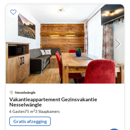
Pri
Nesselwängle
va
Vakantieappartement Gezinsvakantie
€
Nesselwängle
Pe
2
6 Gasten
75 m
3
Slaapkamers
na
Gratis afzegging