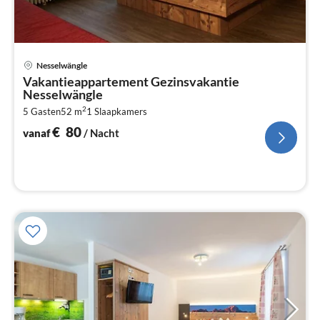
Pri
Nesselwängle
va
Vakantieappartement Gezinsvakantie
€
Nesselwängle
Pe
2
5 Gasten
52 m
1
Slaapkamers
na
€
80
vanaf
/ Nacht