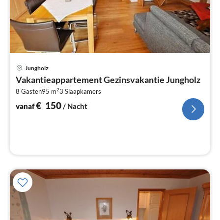
Pri
Jungholz
va
Vakantieappartement Gezinsvakantie Jungholz
€
2
8 Gasten
95 m
3
Slaapkamers
Pe
na
€
150
vanaf
/ Nacht