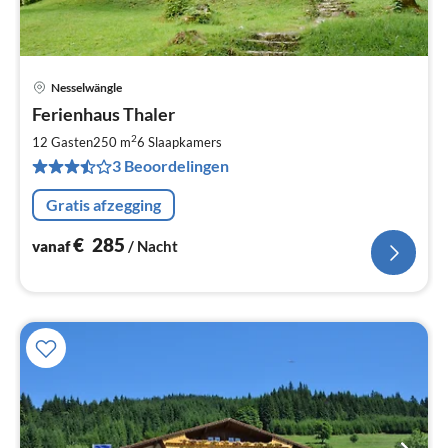
Nesselwängle
Pri
Ferienhaus Thaler
va
€
2
12 Gasten
250 m
6
Slaapkamers
Pe
3 Beoordelingen
na
Gratis afzegging
€
285
vanaf
/ Nacht