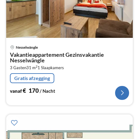
Pri
Nesselwängle
va
Vakantieappartement Gezinsvakantie
€
Nesselwängle
Pe
2
3 Gasten
31 m
1
Slaapkamers
na
Gratis afzegging
€
170
vanaf
/ Nacht