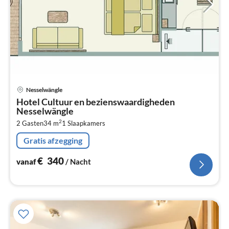
Pri
Nesselwängle
va
Hotel Cultuur en bezienswaardigheden
€
Nesselwängle
Pe
2
2 Gasten
34 m
1
Slaapkamers
na
Gratis afzegging
€
340
vanaf
/ Nacht