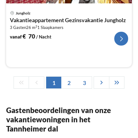
Pri
Jungholz
va
Vakantieappartement Gezinsvakantie Jungholz
€
2
3 Gasten
26 m
1
Slaapkamers
Pe
na
€
70
vanaf
/ Nacht
1
2
3
Gastenbeoordelingen van onze
vakantiewoningen in het
Tannheimer dal