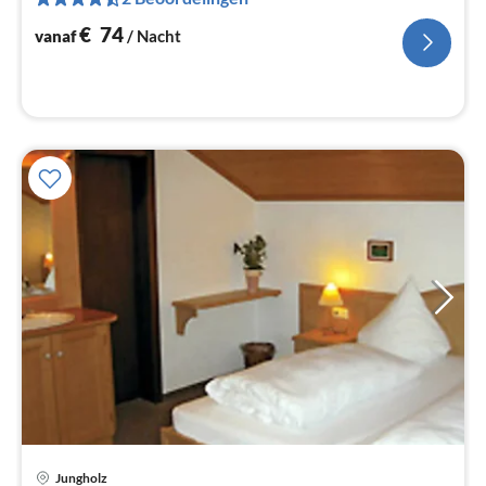
na
€
74
vanaf
/ Nacht
Jungholz