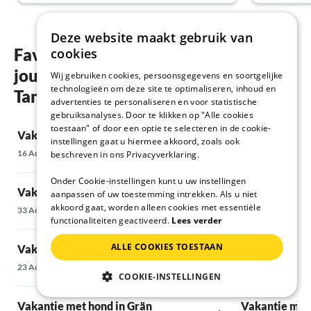
zeker weer een paar onvergetelijke dagen daar
doorbrengen. Dankzij de unieke locatie kunt u
direct vanuit de accommodatie aan uw
Deze website maakt gebruik van
wandelingen beginnen en bereikt u al na een
Favoriete regio's en locaties in voor
cookies
paar minuten lopen een waterval. Kortom, een
jouw Vakantie met hond in het
Wij gebruiken cookies, persoonsgegevens en soortgelijke
mooie, aanbevolen accommodatie met een
technologieën om deze site te optimaliseren, inhoud en
super vriendelijke en open gastgezin ? Bedankt
Tannheimer dal
advertenties te personaliseren en voor statistische
voor de mooie tijd!
gebruiksanalyses. Door te klikken op "Alle cookies
toestaan" of door een optie te selecteren in de cookie-
Vakantie met hond in Jungholz
Vakantie met 
instellingen gaat u hiermee akkoord, zoals ook
16 Accommodaties
25 Accommodatie
beschreven in ons Privacyverklaring.
Onder Cookie-instellingen kunt u uw instellingen
Vakantie met hond in Nesselwängle
Vakantie met 
aanpassen of uw toestemming intrekken. Als u niet
akkoord gaat, worden alleen cookies met essentiële
33 Accommodaties
141 Accommodati
functionaliteiten geactiveerd.
Lees verder
ALLE COOKIES TOESTAAN
Vakantie met hond in Tannheim
Vakantie met 
23 Accommodaties
17 Accommodatie
COOKIE-INSTELLINGEN
Vakantie met hond in Grän
Vakantie met 