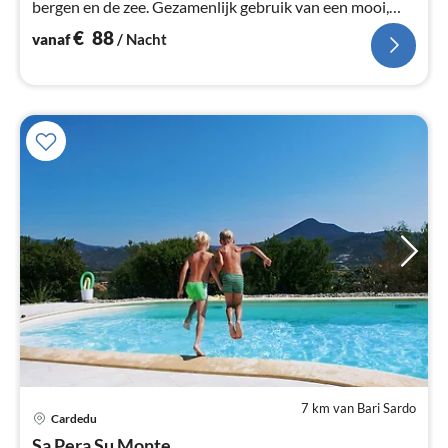
bergen en de zee. Gezamenlijk gebruik van een mooi,
verwarmd zout water zwembad
€
88
vanaf
/ Nacht
7 km van Bari Sardo
Cardedu
Pri
Sa Pera Su Monte