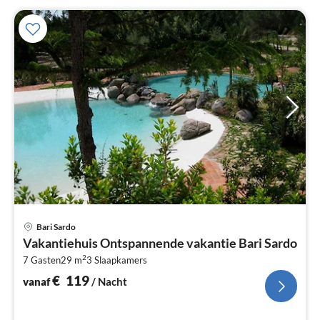
Pri
Bari Sardo
va
Vakantiehuis Ontspannende vakantie Bari Sardo
€
2
7 Gasten
29 m
3
Slaapkamers
Pe
na
€
119
vanaf
/ Nacht