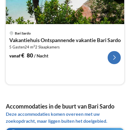
Pri
Bari Sardo
va
Vakantiehuis Ontspannende vakantie Bari Sardo
€
2
5 Gasten
24 m
2
Slaapkamers
Pe
na
€
80
vanaf
/ Nacht
Accommodaties in de buurt van Bari Sardo
Deze accommodaties komen overeen met uw
zoekopdracht, maar liggen buiten het doelgebied.