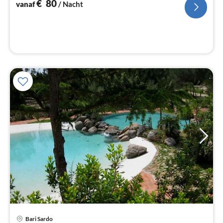
na
€
80
vanaf
/ Nacht
Pri
Bari Sardo