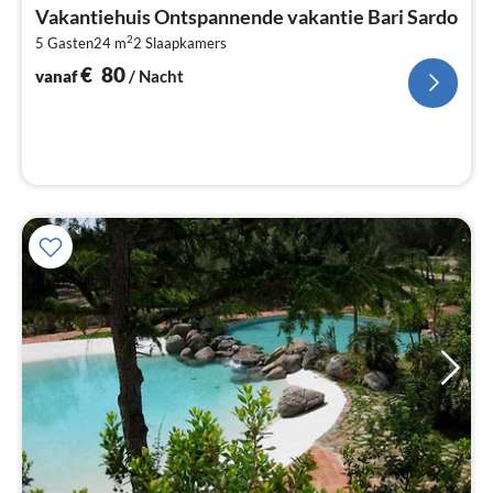
va
Vakantiehuis Ontspannende vakantie Bari Sardo
€
2
5 Gasten
24 m
2
Slaapkamers
Pe
na
€
80
vanaf
/ Nacht