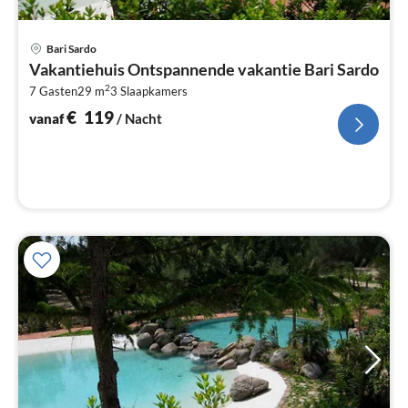
Pri
Bari Sardo
va
Vakantiehuis Ontspannende vakantie Bari Sardo
€
2
7 Gasten
29 m
3
Slaapkamers
Pe
na
€
119
vanaf
/ Nacht