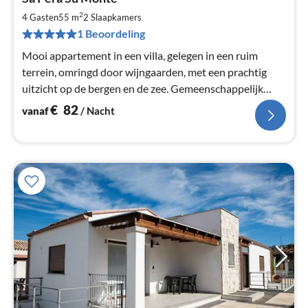
va
€
2
4 Gasten
55 m
2
Slaapkamers
Pe
1 Beoordeling
na
Mooi appartement in een villa, gelegen in een ruim
terrein, omringd door wijngaarden, met een prachtig
uitzicht op de bergen en de zee. Gemeenschappelijk
gebruik van mooie, verwarmd zout water zwembad
€
82
vanaf
/ Nacht