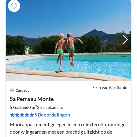
7 km van Bari Sardo
Cardedu
Pri
Sa Perra su Monte
va
€
2
5 Gasten
60 m
2
Slaapkamers
Pe
5 Beoordelingen
na
Mooi appartement gelegen in een ruim terrein, omringd
door wijngaarden met een prachtig uitzicht op de