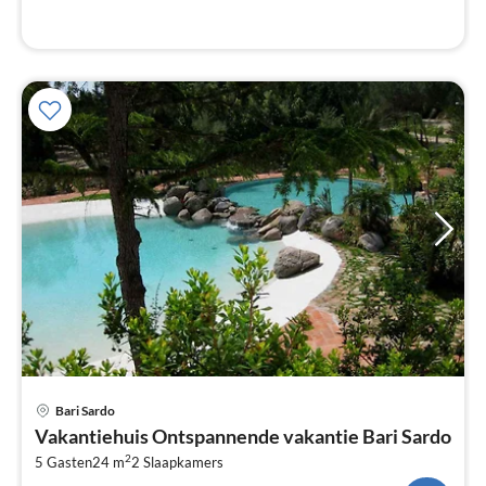
Pri
Bari Sardo
va
Vakantiehuis Ontspannende vakantie Bari Sardo
€
2
5 Gasten
24 m
2
Slaapkamers
Pe