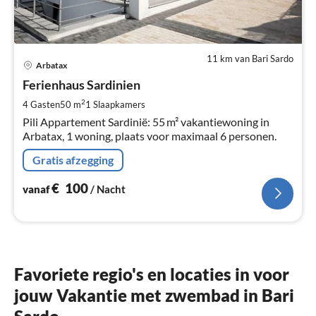
11 km van Bari Sardo
Pri
Arbatax
va
€
Ferienhaus Sardinien
Pe
2
4 Gasten
50 m
1
Slaapkamers
na
Pili Appartement Sardinië: 55 m² vakantiewoning in
Arbatax, 1 woning, plaats voor maximaal 6 personen.
Gratis afzegging
€
100
vanaf
/ Nacht
Favoriete regio's en locaties in voor
jouw Vakantie met zwembad in Bari