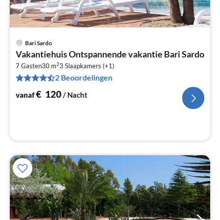
Bari Sardo
Pri
Vakantiehuis Ontspannende vakantie Bari Sardo
va
2
€
7 Gasten
30 m
3
Slaapkamers (+1)
2 Beoordelingen
Pe
na
€
120
vanaf
/ Nacht