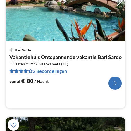
Bari Sardo
Pri
Vakantiehuis Ontspannende vakantie Bari Sardo
va
2
€
5 Gasten
25 m
2
Slaapkamers (+1)
2 Beoordelingen
Pe
na
€
80
vanaf
/ Nacht