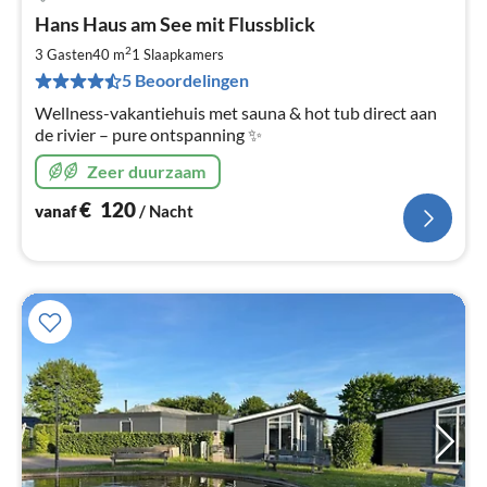
Pri
Hans Haus am See mit Flussblick
va
€
2
3 Gasten
40 m
1
Slaapkamers
Pe
5 Beoordelingen
na
Wellness-vakantiehuis met sauna & hot tub direct aan
de rivier – pure ontspanning ✨
Zeer duurzaam
€
120
vanaf
/ Nacht