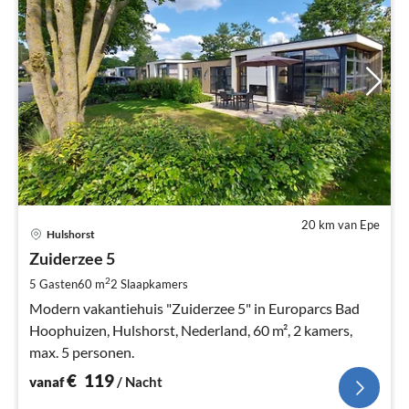
20 km van Epe
Pri
Hulshorst
va
€
Zuiderzee 5
Pe
2
5 Gasten
60 m
2
Slaapkamers
na
Modern vakantiehuis "Zuiderzee 5" in Europarcs Bad
Hoophuizen, Hulshorst, Nederland, 60 m², 2 kamers,
max. 5 personen.
€
119
vanaf
/ Nacht