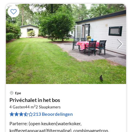
Epe
Pri
Privéchalet in het bos
va
2
€
4 Gasten
44 m
2
Slaapkamers
213 Beoordelingen
Pe
na
Parterre: (open keuken(waterkoker,
koffiezetapparaat(filtermaling), combimagnetron,