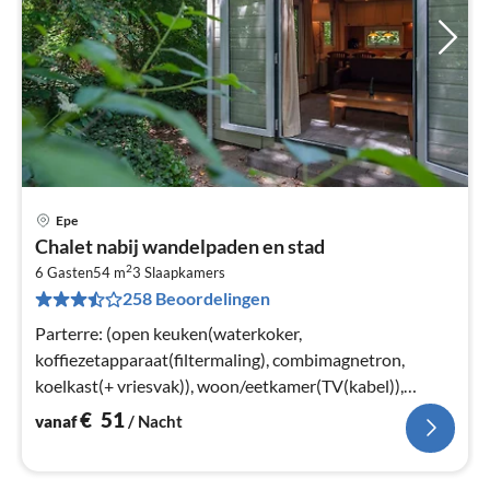
Epe
Pri
Chalet nabij wandelpaden en stad
va
2
€
6 Gasten
54 m
3
Slaapkamers
258 Beoordelingen
Pe
na
Parterre: (open keuken(waterkoker,
koffiezetapparaat(filtermaling), combimagnetron,
koelkast(+ vriesvak)), woon/eetkamer(TV(kabel)),
slaapkamer(2x 1-pers. bed)
€
51
vanaf
/ Nacht