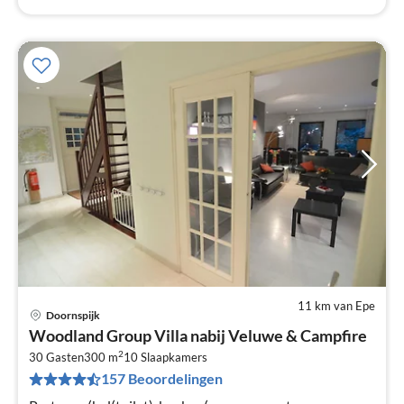
11 km van Epe
Doornspijk
Pri
Woodland Group Villa nabij Veluwe & Campfire
va
2
€
30 Gasten
300 m
10
Slaapkamers
157 Beoordelingen
Pe
na