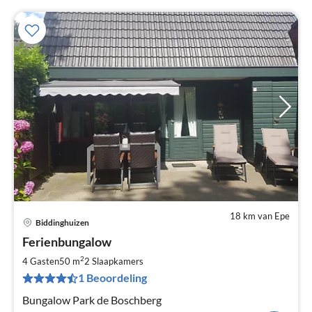
18 km van Epe
Biddinghuizen
Pri
Ferienbungalow
va
€
2
4 Gasten
50 m
2
Slaapkamers
Pe
1 Beoordeling
na
Bungalow Park de Boschberg