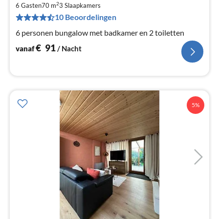
€
2
6 Gasten
70 m
3
Slaapkamers
Pe
10 Beoordelingen
na
6 personen bungalow met badkamer en 2 toiletten
€
91
vanaf
/ Nacht
5%