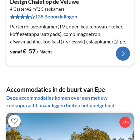
Design Chalet op de Veluwe
va
2
€
4 Gasten
42 m
2
Slaapkamers
135 Beoordelingen
Pe
na
Parterre: (woonkamer(TV), open keuken(waterkoker,
koffiezetapparaat(pads), combimagnetron,
afwasmachine, koelkast(+ vriesvak)), slaapkamer(2-pers.
bed of 2x1 pers. Bedden)
€
57
vanaf
/ Nacht
Accommodaties in de buurt van Epe
Deze accommodaties komen overeen met uw
zoekopdracht, maar liggen buiten het doelgebied.
30%