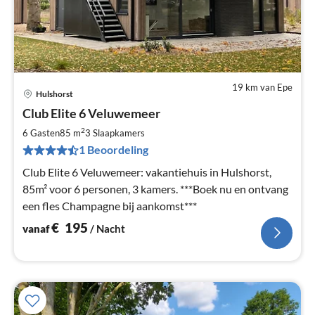
19 km van Epe
Hulshorst
Pri
Club Elite 6 Veluwemeer
va
€
2
6 Gasten
85 m
3
Slaapkamers
Pe
1 Beoordeling
na
Club Elite 6 Veluwemeer: vakantiehuis in Hulshorst,
85m² voor 6 personen, 3 kamers. ***Boek nu en ontvang
een fles Champagne bij aankomst***
€
195
vanaf
/ Nacht