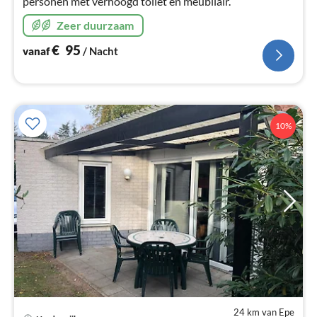
personen met verhoogd toilet en meubilair.
Zeer duurzaam
€
95
vanaf
/ Nacht
10%
24 km van Epe