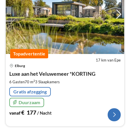
Topadvertentie
17 km van Epe
Pri
Elburg
va
€
Luxe aan het Veluwemeer *KORTING
Pe
2
6 Gasten
70 m
3
Slaapkamers
na
Gratis afzegging
Duurzaam
€
177
vanaf
/ Nacht