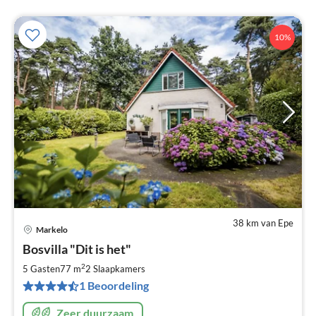
10%
38 km van Epe
Markelo
Pri
Bosvilla "Dit is het"
va
€
2
5 Gasten
77 m
2
Slaapkamers
Pe
1 Beoordeling
na
Zeer duurzaam