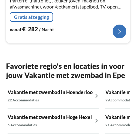
Parterre: (hal(toilet), keuken(oven, magnetron,
afwasmachine), woon/eetkamer(stapelbed, TV, open
haard, DVD-speler), slaapkamer(4x 1-pers. bed),
Gratis afzegging
slaapkamer(2x 1-pers. bed)
€
282
vanaf
/ Nacht
Favoriete regio's en locaties in voor
jouw Vakantie met zwembad in Epe
Vakantie met zwembad in Hoenderloo
Vakantie met
22 Accommodaties
9 Accommodaties
Vakantie met zwembad in Hoge Hexel
Vakantie met
5 Accommodaties
21 Accommodatie