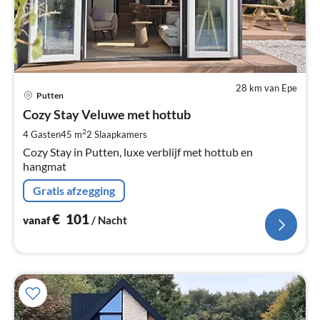
28 km van Epe
Pri
Putten
va
€
Cozy Stay Veluwe met hottub
Pe
2
4 Gasten
45 m
2
Slaapkamers
na
Cozy Stay in Putten, luxe verblijf met hottub en
hangmat
Gratis afzegging
€
101
vanaf
/ Nacht