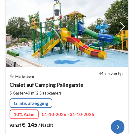
44 km van Epe
Pri
Marienberg
va
€
Chalet auf Camping Pallegarste
Pe
2
5 Gasten
40 m
2
Slaapkamers
na
Gratis afzegging
10% Actie
01-10-2026 - 31-10-2026
€
145
vanaf
/ Nacht