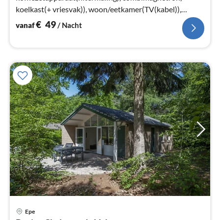
koelkast(+ vriesvak)), woon/eetkamer(TV(kabel)),
slaapkamer(2x 1-pers. bed)
€
49
vanaf
/ Nacht
Epe
Pri