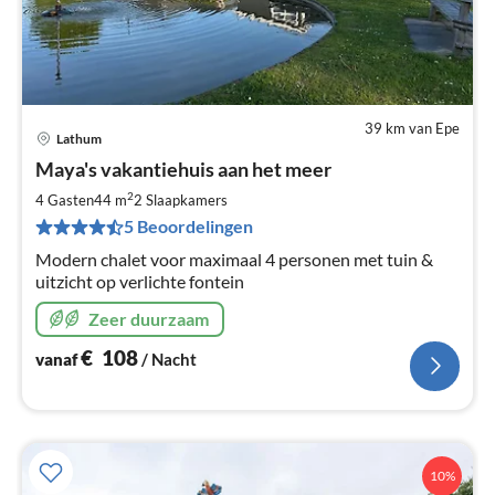
39 km van Epe
Lathum
Pri
Maya's vakantiehuis aan het meer
va
€
2
4 Gasten
44 m
2
Slaapkamers
Pe
5 Beoordelingen
na
Modern chalet voor maximaal 4 personen met tuin &
uitzicht op verlichte fontein
Zeer duurzaam
€
108
vanaf
/ Nacht
10%