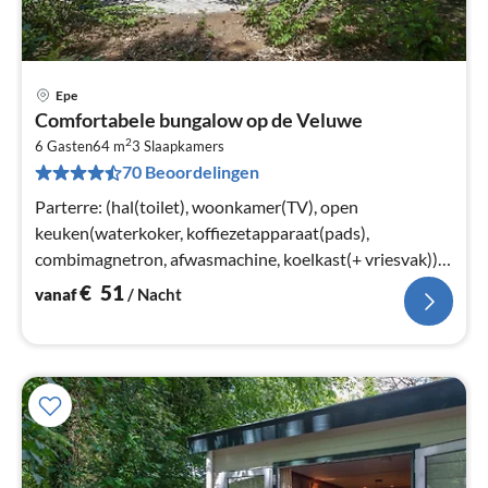
Epe
Pri
Comfortabele bungalow op de Veluwe
va
2
€
6 Gasten
64 m
3
Slaapkamers
70 Beoordelingen
Pe
na
Parterre: (hal(toilet), woonkamer(TV), open
keuken(waterkoker, koffiezetapparaat(pads),
combimagnetron, afwasmachine, koelkast(+ vriesvak)),
slaapkamer(2-pers. bed of 2x1 pers.
€
51
vanaf
/ Nacht