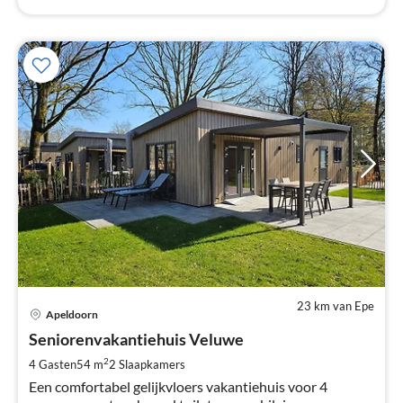
23 km van Epe
Pri
Apeldoorn
va
€
Seniorenvakantiehuis Veluwe
Pe
2
4 Gasten
54 m
2
Slaapkamers
na
Een comfortabel gelijkvloers vakantiehuis voor 4