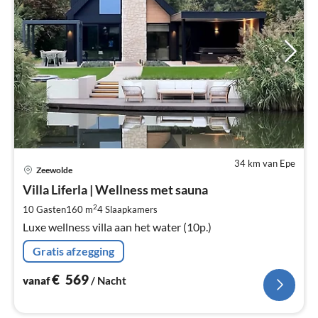
34 km van Epe
Pri
Zeewolde
va
€
Villa Liferla | Wellness met sauna
Pe
2
10 Gasten
160 m
4
Slaapkamers
na
Luxe wellness villa aan het water (10p.)
Gratis afzegging
€
569
vanaf
/ Nacht