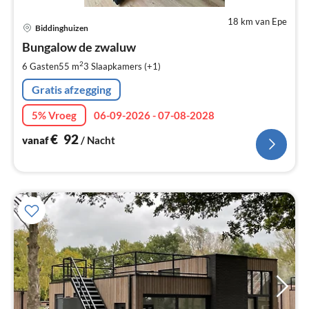
18 km van Epe
Pri
Biddinghuizen
va
€
Bungalow de zwaluw
Pe
2
6 Gasten
55 m
3
Slaapkamers (+1)
na
Gratis afzegging
5% Vroeg
06-09-2026 - 07-08-2028
€
92
vanaf
/ Nacht