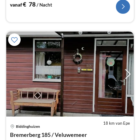
€
78
vanaf
/ Nacht
18 km van Epe
Biddinghuizen
Pri
Bremerberg 185 / Veluwemeer
va