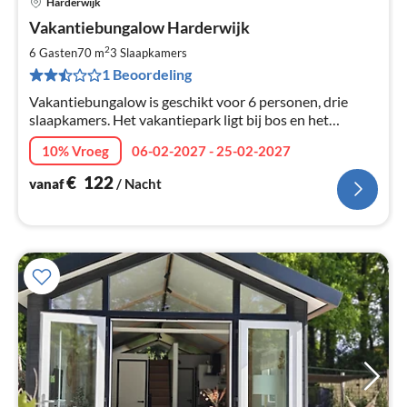
Harderwijk
Pri
Vakantiebungalow Harderwijk
va
€
2
6 Gasten
70 m
3
Slaapkamers
Pe
1 Beoordeling
na
Vakantiebungalow is geschikt voor 6 personen, drie
slaapkamers. Het vakantiepark ligt bij bos en het
Veluwemeer.
10% Vroeg
06-02-2027 - 25-02-2027
€
122
vanaf
/ Nacht