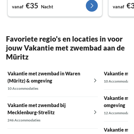
€35
€
vanaf
Nacht
vanaf
Favoriete regio's en locaties in voor
jouw Vakantie met zwembad aan de
Müritz
Vakantie met zwembad in Waren
Vakantie met
(Müritz) & omgeving
10 Accommodatie
10 Accommodaties
Vakantie met
Vakantie met zwembad bij
omgeving
Mecklenburg-Strelitz
12 Accommodatie
246 Accommodaties
Vakantie met