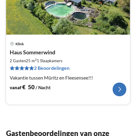
Klink
Pri
Haus Sommerwind
va
€
2
2 Gasten
25 m
1
Slaapkamers
Pe
2 Beoordelingen
na
Vakantie tussen Müritz en Fleesensee!!!
€
50
vanaf
/ Nacht
Gastenbeoordelingen van onze