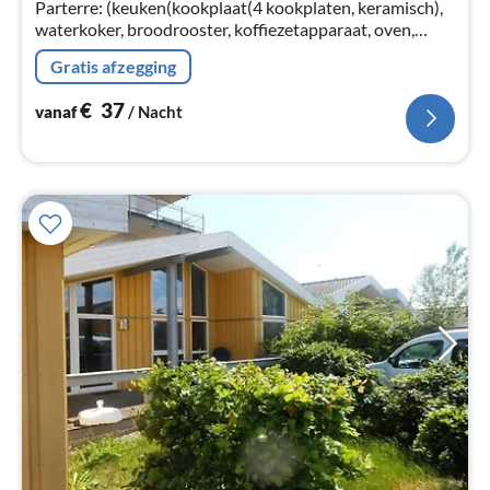
na
Parterre: (keuken(kookplaat(4 kookplaten, keramisch),
waterkoker, broodrooster, koffiezetapparaat, oven,
magnetron, afwasmachine, koel-/vriescombinatie)
Gratis afzegging
€
37
vanaf
/ Nacht