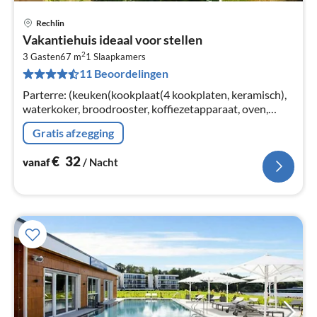
Rechlin
Pri
Vakantiehuis ideaal voor stellen
va
2
€
3 Gasten
67 m
1
Slaapkamers
11 Beoordelingen
Pe
na
Parterre: (keuken(kookplaat(4 kookplaten, keramisch),
waterkoker, broodrooster, koffiezetapparaat, oven,
magnetron, afwasmachine, koel-/vriescombinatie),
Gratis afzegging
woon/slaapkamer(1-pers.
€
32
vanaf
/ Nacht