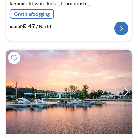
keramisch), waterkoker, broodrooster,
koffiezetapparaat, oven, afwasmachine, koelkast),
Gratis afzegging
woon/eetkamer(TV(kabel), zithoek, radio)
€
47
vanaf
/ Nacht