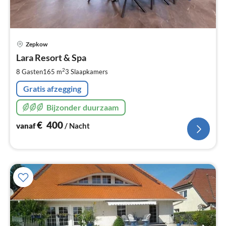
Pri
Zepkow
va
€
Lara Resort & Spa
Pe
2
8 Gasten
165 m
3
Slaapkamers
na
Gratis afzegging
Bijzonder duurzaam
€
400
vanaf
/ Nacht