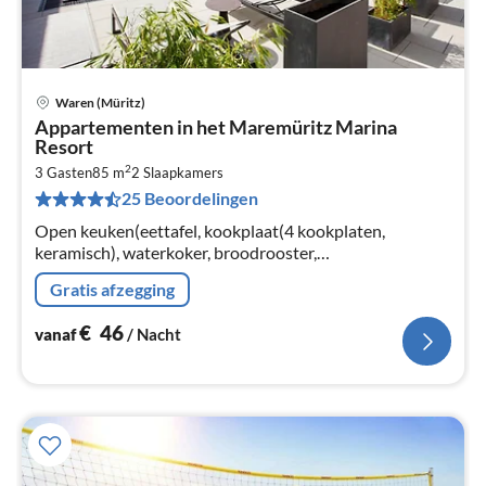
Waren (Müritz)
Pri
Appartementen in het Maremüritz Marina
va
Resort
€
2
3 Gasten
85 m
2
Slaapkamers
Pe
25 Beoordelingen
na
Open keuken(eettafel, kookplaat(4 kookplaten,
keramisch), waterkoker, broodrooster,
koffiezetapparaat, oven, afwasmachine, koelkast),
Gratis afzegging
woon/eetkamer(TV(kabel), radio)
€
46
vanaf
/ Nacht