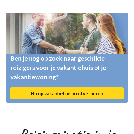
Ben je nog op zoek naar geschikte
reizigers voor je vakantiehuis of je
vakantiewoning?
Nu op vakantiehuisnu.nl verhuren
Reisinspiratie in je