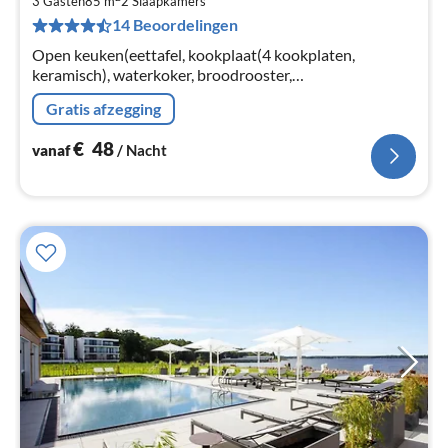
€
3 Gasten
85 m
2
Slaapkamers
14 Beoordelingen
Pe
na
Open keuken(eettafel, kookplaat(4 kookplaten,
keramisch), waterkoker, broodrooster,
koffiezetapparaat, oven, afwasmachine, koelkast),
Gratis afzegging
woon/eetkamer(TV(kabel), zithoek, radio)
€
48
vanaf
/ Nacht