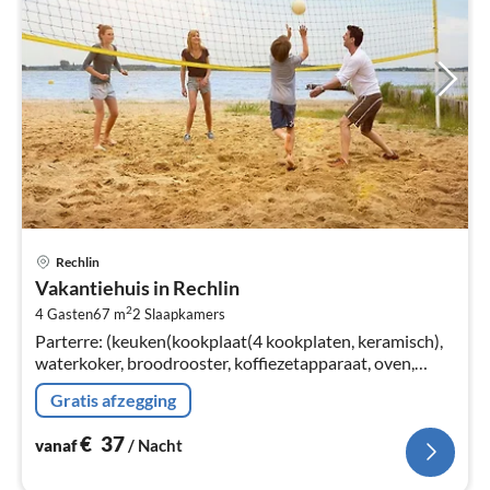
Pri
Rechlin
va
Vakantiehuis in Rechlin
€
2
4 Gasten
67 m
2
Slaapkamers
Pe
Parterre: (keuken(kookplaat(4 kookplaten, keramisch),
na
waterkoker, broodrooster, koffiezetapparaat, oven,
magnetron, afwasmachine, koel-/vriescombinatie)
Gratis afzegging
€
37
vanaf
/ Nacht