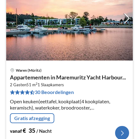
Waren (Müritz)
Pri
Appartementen in Maremuritz Yacht Harbour...
va
2
€
2 Gasten
51 m
1
Slaapkamers
30 Beoordelingen
Pe
na
Open keuken(eettafel, kookplaat(4 kookplaten,
keramisch), waterkoker, broodrooster,
koffiezetapparaat, oven, afwasmachine, koelkast),
Gratis afzegging
woon/eetkamer(TV(kabel), radio)
€
35
vanaf
/ Nacht