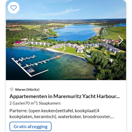
Pri
Waren (Müritz)
va
Appartementen in Maremuritz Yacht Harbour...
€
2
2 Gasten
70 m
1
Slaapkamers
Pe
Parterre: (open keuken(eettafel, kookplaat(4
na
kookplaten, keramisch), waterkoker, broodrooster,
koffiezetapparaat, oven, afwasmachine, koelkast),
Gratis afzegging
woon/eetkamer(TV(kabel), radio)