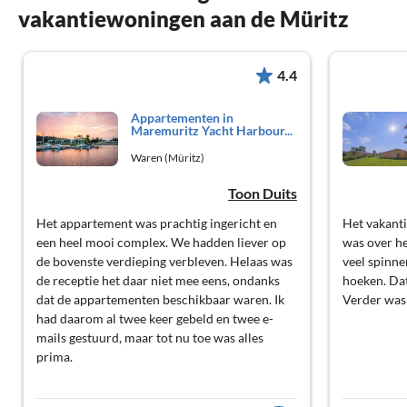
vakantiewoningen aan de Müritz
4.4
Appartementen in
Maremuritz Yacht Harbour...
Waren (Müritz)
Toon Duits
Het appartement was prachtig ingericht en
Het vakanti
een heel mooi complex. We hadden liever op
was over h
de bovenste verdieping verbleven. Helaas was
veel spinn
de receptie het daar niet mee eens, ondanks
hoeken. Da
dat de appartementen beschikbaar waren. Ik
Verder was 
had daarom al twee keer gebeld en twee e-
mails gestuurd, maar tot nu toe was alles
prima.