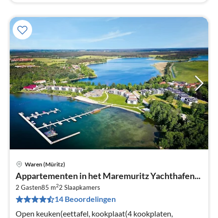
Waren (Müritz)
Pri
Appartementen in het Maremuritz Yachthafen...
va
2
€
2 Gasten
85 m
2
Slaapkamers
14 Beoordelingen
Pe
na
Open keuken(eettafel, kookplaat(4 kookplaten,