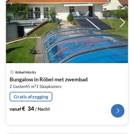
Pri
Röbel Müritz
va
Bungalow in Röbel met zwembad
€
2
2 Gasten
45 m
1
Slaapkamers
Pe
na
Gratis afzegging
€
34
vanaf
/ Nacht