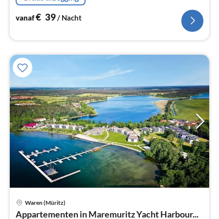
woon/eetkamer(TV(kabel), radio)
€
39
vanaf
/ Nacht
Waren (Müritz)
Pri
Appartementen in Maremuritz Yacht Harbour...