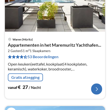
Waren (Müritz)
Pri
Appartementen in het Maremuritz Yachthafen...
va
2
€
2 Gasten
51 m
1
Slaapkamers
53 Beoordelingen
Pe
na
Open keuken(eettafel, kookplaat(4 kookplaten,
keramisch), waterkoker, broodrooster,
koffiezetapparaat, oven, afwasmachine, koelkast),
Gratis afzegging
woon/eetkamer(TV(kabel), radio)
€
27
vanaf
/ Nacht