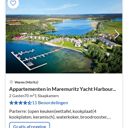
Waren (Müritz)
Pri
Appartementen in Maremuritz Yacht Harbour...
va
2
€
2 Gasten
70 m
1
Slaapkamers
11 Beoordelingen
Pe
na
Parterre: (open keuken(eettafel, kookplaat(4
kookplaten, keramisch), waterkoker, broodrooster,
koffiezetapparaat, oven, afwasmachine, koelkast),
Gratis afzegging