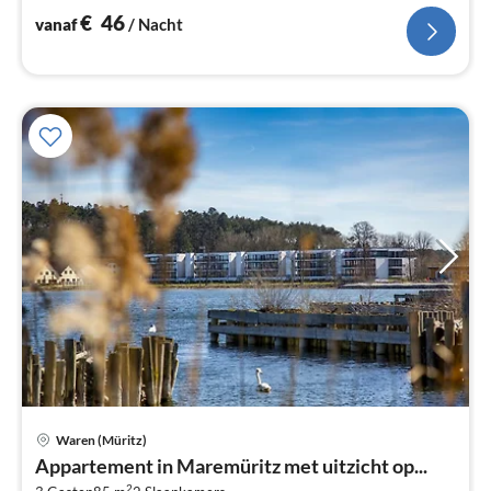
€
46
vanaf
/ Nacht
Waren (Müritz)
Pri
Appartement in Maremüritz met uitzicht op...
va
2