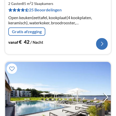
va
2
€
2 Gasten
85 m
2
Slaapkamers
25 Beoordelingen
Pe
na
Open keuken(eettafel, kookplaat(4 kookplaten,
keramisch), waterkoker, broodrooster,
koffiezetapparaat, oven, afwasmachine, koelkast),
Gratis afzegging
woon/eetkamer(TV(kabel), radio)
€
42
vanaf
/ Nacht