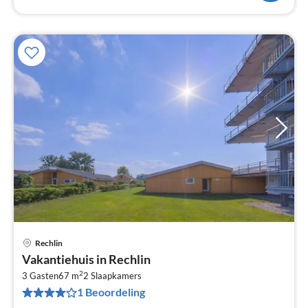
Rechlin
Pri
Vakantiehuis in Rechlin
va
2
€
3 Gasten
67 m
2
Slaapkamers
1 Beoordeling
Pe