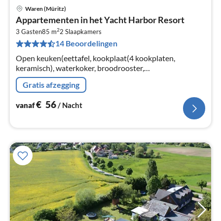
Waren (Müritz)
Pri
Appartementen in het Yacht Harbor Resort
va
2
€
3 Gasten
85 m
2
Slaapkamers
14 Beoordelingen
Pe
na
Open keuken(eettafel, kookplaat(4 kookplaten,
keramisch), waterkoker, broodrooster,
koffiezetapparaat, oven, afwasmachine, koelkast),
Gratis afzegging
woon/eetkamer(TV(kabel), zithoek, radio)
€
56
vanaf
/ Nacht