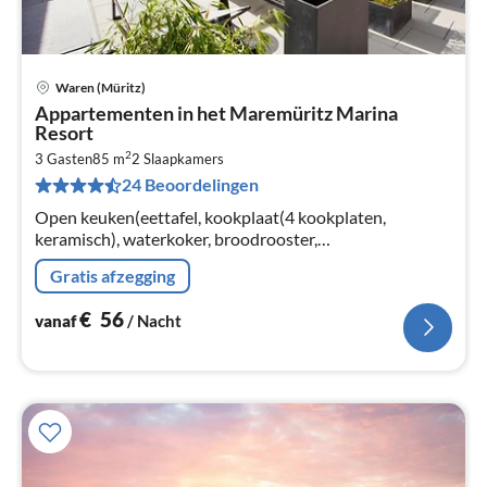
Waren (Müritz)
Pri
Appartementen in het Maremüritz Marina
va
Resort
€
2
3 Gasten
85 m
2
Slaapkamers
Pe
24 Beoordelingen
na
Open keuken(eettafel, kookplaat(4 kookplaten,
keramisch), waterkoker, broodrooster,
koffiezetapparaat, oven, afwasmachine, koelkast),
Gratis afzegging
woon/eetkamer(TV(kabel), radio)
€
56
vanaf
/ Nacht