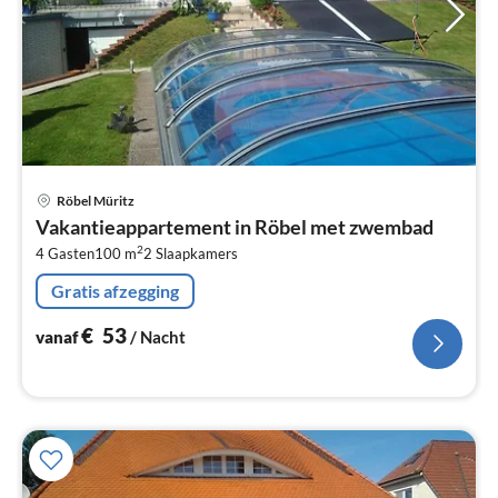
Pri
Röbel Müritz
va
Vakantieappartement in Röbel met zwembad
€
2
4 Gasten
100 m
2
Slaapkamers
Pe
na
Gratis afzegging
€
53
vanaf
/ Nacht