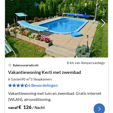
8 km van Vonyarcvashegy
Balatonmáriafürdö
Pri
Vakantiewoning Kerti met zwembad
va
€
2
6 Gasten
90 m
3
Slaapkamers
Pe
6 Beoordelingen
na
Vakantiewoning met tuin en zwembad. Gratis internet
(WLAN), airconditioning.
€
126
vanaf
/ Nacht