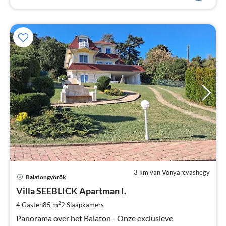
3 km van Vonyarcvashegy
Pri
Balatongyörök
va
€
Villa SEEBLICK Apartman I.
Pe
2
4 Gasten
85 m
2
Slaapkamers
na
Panorama over het Balaton - Onze exclusieve