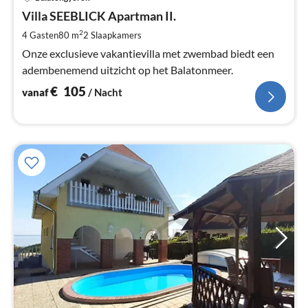
va
€
Villa SEEBLICK Apartman II.
Pe
2
4 Gasten
80 m
2
Slaapkamers
na
Onze exclusieve vakantievilla met zwembad biedt een
adembenemend uitzicht op het Balatonmeer.
€
105
vanaf
/ Nacht