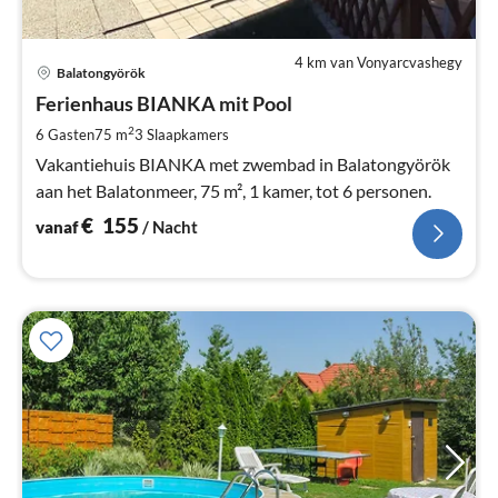
4 km van Vonyarcvashegy
Pri
Balatongyörök
va
€
Ferienhaus BIANKA mit Pool
Pe
2
6 Gasten
75 m
3
Slaapkamers
na
Vakantiehuis BIANKA met zwembad in Balatongyörök
aan het Balatonmeer, 75 m², 1 kamer, tot 6 personen.
€
155
vanaf
/ Nacht