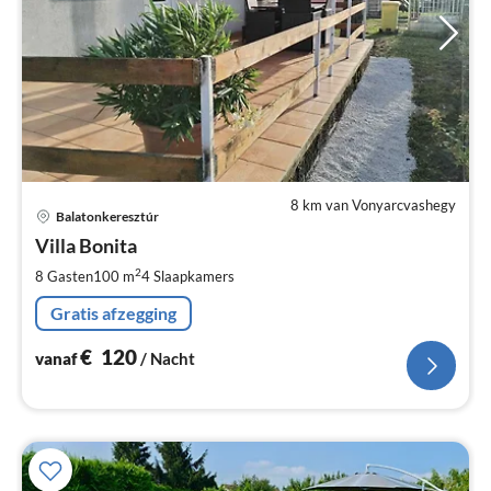
8 km van Vonyarcvashegy
Pri
Balatonkeresztúr
va
€
Villa Bonita
Pe
2
8 Gasten
100 m
4
Slaapkamers
na
Gratis afzegging
€
120
vanaf
/ Nacht