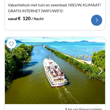
na
Vakantiehuis met tuin en zwembad. NIEUW, KLIMAAT!
GRATIS INTERNET (WIFI/WIFI)!
€
120
vanaf
/ Nacht
8 km van Vonyarcvashegy
Pri