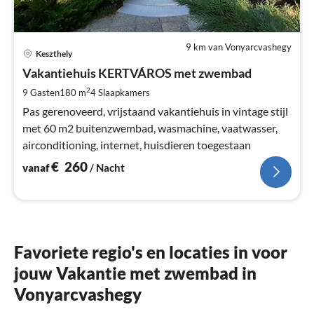
9 km van Vonyarcvashegy
Pri
Keszthely
va
€
Vakantiehuis KERTVÁROS met zwembad
Pe
2
9 Gasten
180 m
4
Slaapkamers
na
Pas gerenoveerd, vrijstaand vakantiehuis in vintage stijl
met 60 m2 buitenzwembad, wasmachine, vaatwasser,
airconditioning, internet, huisdieren toegestaan
€
260
vanaf
/ Nacht
Favoriete regio's en locaties in voor
jouw Vakantie met zwembad in
Vonyarcvashegy