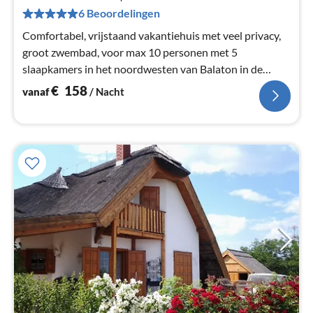
Pe
6 Beoordelingen
na
Comfortabel, vrijstaand vakantiehuis met veel privacy,
groot zwembad, voor max 10 personen met 5
slaapkamers in het noordwesten van Balaton in de
buurt van de thermale spa Bad Heviz.
€
158
vanaf
/ Nacht