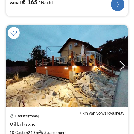
€
165
vanaf
/ Nacht
7 km van Vonyarcvashegy
Cserszegtomaj
Pri
Villa Lovas
va
€
2
10 Gasten
240 m
5
Slaapkamers