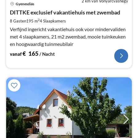
2 km van Vonyarcvashegy
Pri
Gyenesdiás
va
€
DITTKE exclusief vakantiehuis met zwembad
Pe
2
8 Gasten
195 m
4
Slaapkamers
na
Verfijnd ingericht vakantiehuis ook voor mindervaliden
met 4 slaapkamers, 21 m2 zwembad, mooie tuinkeuken
en hoogwaardig tuinmeubilair
€
165
vanaf
/ Nacht