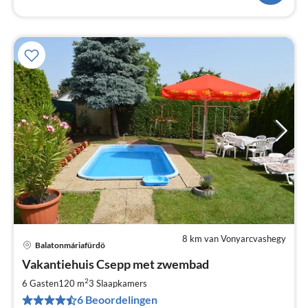
8 km van Vonyarcvashegy
Balatonmáriafürdö
Pri
Vakantiehuis Csepp met zwembad
va
€
2
6 Gasten
120 m
3
Slaapkamers
Pe
6 Beoordelingen