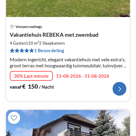
Vonyarcvashegy
Pri
Vakantiehuis REBEKA met zwembad
va
€
2
4 Gasten
110 m
2
Slaapkamers
Pe
1 Beoordeling
na
Modern ingericht, elegant vakantiehuis met vele extra's,
groot terras met hoogwaardig tuinmeubilair, tuinvijver
en zwembad op de binnenplaats
30% Last minute
15-08-2026 - 31-08-2026
€
150
vanaf
/ Nacht