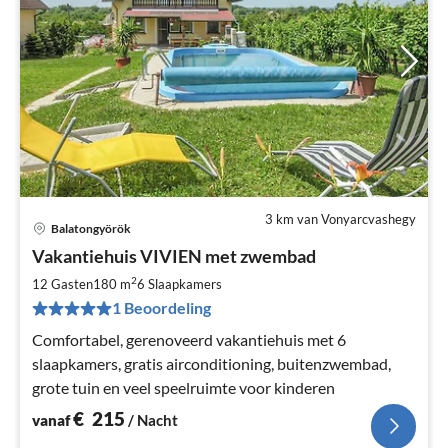
3 km van Vonyarcvashegy
Balatongyörök
Pri
Vakantiehuis VIVIEN met zwembad
va
€
2
12 Gasten
180 m
6
Slaapkamers
Pe
1 Beoordeling
na
Comfortabel, gerenoveerd vakantiehuis met 6
slaapkamers, gratis airconditioning, buitenzwembad,
grote tuin en veel speelruimte voor kinderen
€
215
vanaf
/ Nacht