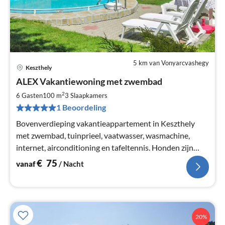
5 km van Vonyarcvashegy
Keszthely
Pri
ALEX Vakantiewoning met zwembad
va
€
2
6 Gasten
100 m
3
Slaapkamers
Pe
1 Beoordeling
na
Bovenverdieping vakantieappartement in Keszthely
met zwembad, tuinprieel, vaatwasser, wasmachine,
internet, airconditioning en tafeltennis. Honden zijn
toegestaan.
€
75
vanaf
/ Nacht
20%