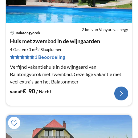
2 km van Vonyarcvashegy
Balatongyörök
Pri
Huis met zwembad in de wijngaarden
va
€
2
4 Gasten
70 m
2
Slaapkamers
Pe
1 Beoordeling
na
Verfijnd vakantiehuis in de wijngaard van
Balatongyörök met zwembad. Gezellige vakantie met
veel extra's aan het Balatonmeer
€
90
vanaf
/ Nacht