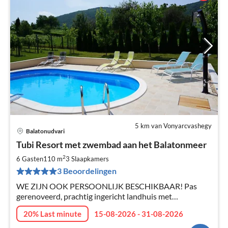
5 km van Vonyarcvashegy
Balatonudvari
Pri
Tubi Resort met zwembad aan het Balatonmeer
va
€
2
6 Gasten
110 m
3
Slaapkamers
Pe
3 Beoordelingen
na
WE ZIJN OOK PERSOONLIJK BESCHIKBAAR! Pas
gerenoveerd, prachtig ingericht landhuis met
buitenzwembad aan de noordoever van het
20% Last minute
15-08-2026 - 31-08-2026
Balatonmeer in het heuvelachtige landschap van
Balatonederics