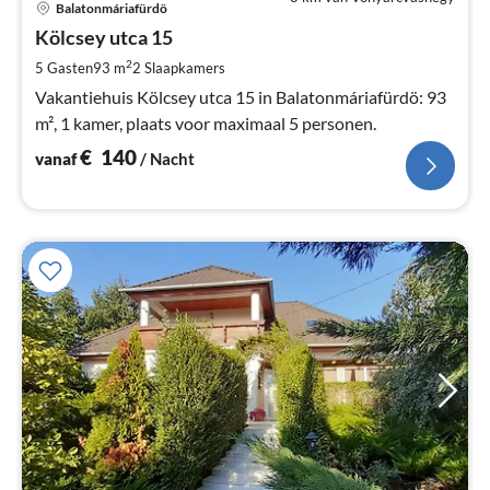
Balatonmáriafürdö
va
€
Kölcsey utca 15
Pe
2
5 Gasten
93 m
2
Slaapkamers
na
Vakantiehuis Kölcsey utca 15 in Balatonmáriafürdö: 93
m², 1 kamer, plaats voor maximaal 5 personen.
€
140
vanaf
/ Nacht