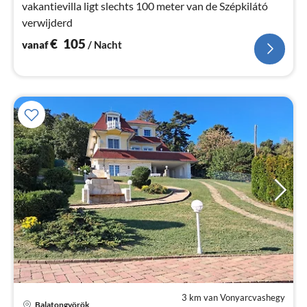
vakantievilla ligt slechts 100 meter van de Szépkilátó
verwijderd
€
105
vanaf
/ Nacht
3 km van Vonyarcvashegy
Pri
Balatongyörök