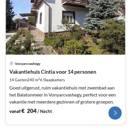
Pri
Vonyarcvashegy
va
€
Vakantiehuis Cintia voor 14 personen
Pe
2
14 Gasten
240 m
6
Slaapkamers
na
Goed uitgerust, ruim vakantiehuis met zwembad aan
het Balatonmeer in Vonyarcvashegy, perfect voor een
vakantie met meerdere gezinnen of grotere groepen.
€
204
vanaf
/ Nacht