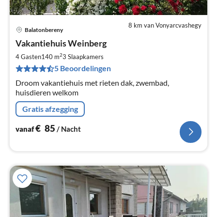
8 km van Vonyarcvashegy
Balatonbereny
Pri
Vakantiehuis Weinberg
va
€
2
4 Gasten
140 m
3
Slaapkamers
Pe
5 Beoordelingen
na
Droom vakantiehuis met rieten dak, zwembad,
huisdieren welkom
Gratis afzegging
€
85
vanaf
/ Nacht