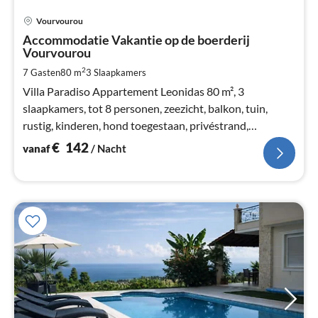
reisgidsen zoals: Dumont en Marco Polo als een van de
Pri
Vourvourou
beste reisorganisaties in Griekenland. Het team van
va
€
Accommodatie Vakantie op de boerderij
Holidays and more Touristik Info wenst alle gasten een
Vourvourou
Pe
onvergetelijke, veelbewogen en ontspannen vakantie.
na
2
7 Gasten
80 m
3
Slaapkamers
Villa Paradiso Appartement Leonidas 80 m², 3
slaapkamers, tot 8 personen, zeezicht, balkon, tuin,
rustig, kinderen, hond toegestaan, privéstrand,
barbecue, puur natuur, airconditioning, boot
€
142
vanaf
/ Nacht