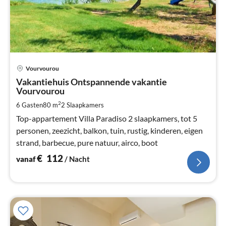
Pri
Vourvourou
va
€
Vakantiehuis Ontspannende vakantie
Vourvourou
Pe
na
2
6 Gasten
80 m
2
Slaapkamers
Top-appartement Villa Paradiso 2 slaapkamers, tot 5
personen, zeezicht, balkon, tuin, rustig, kinderen, eigen
strand, barbecue, pure natuur, airco, boot
€
112
vanaf
/ Nacht