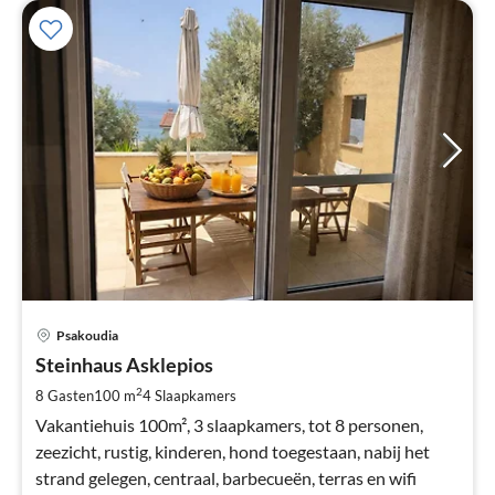
Pri
Psakoudia
va
€
Steinhaus Asklepios
Pe
2
8 Gasten
100 m
4
Slaapkamers
na
Vakantiehuis 100m², 3 slaapkamers, tot 8 personen,
zeezicht, rustig, kinderen, hond toegestaan, nabij het
strand gelegen, centraal, barbecueën, terras en wifi