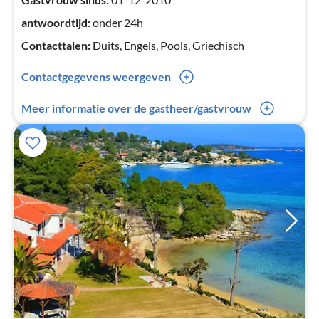
antwoordtijd:
onder 24h
Contacttalen:
Duits, Engels, Pools, Griechisch
Contactgegevens weergeven
0049(0) 1632508660
Meer informatie over de gastheer/gastvrouw
0049(0) 6984269444
Oktober - mei: klok - klok / Juni - september: klok - klok
Het informatiecentrum, goedgekeurd en gecertificeerd
door de EOT (Griekse Nationale Dienst voor Toerisme),
is het hele jaar geopend voor alle vakantiegangers die op
zoek zijn naar informatie. Het informatiecentrum ligt in
het dorp Psakoudia, in het centrum van het dorp
tegenover het verlichte informatiebord en bevindt zich
dus midden in Chalkidiki. Holidays and more heeft zijn
activiteiten uitgebreid en biedt nu
topvakantieaccommodaties aan, variërend van studio's
tot exclusieve villa's in Chalkidiki. Bovendien wordt
Holidays and more aanbevolen door gerenommeerde