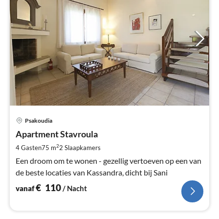
Pri
Psakoudia
va
€
Apartment Stavroula
Pe
2
4 Gasten
75 m
2
Slaapkamers
na
Een droom om te wonen - gezellig vertoeven op een van
de beste locaties van Kassandra, dicht bij Sani
€
110
vanaf
/ Nacht