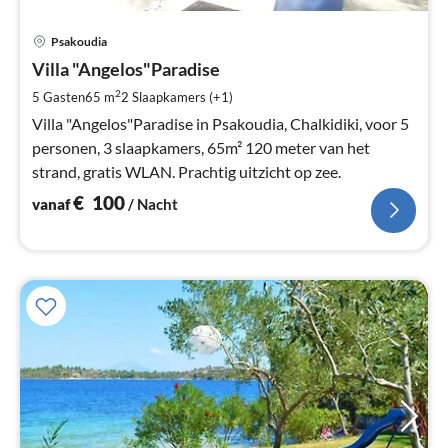
Pri
Psakoudia
va
€
Villa "Angelos"Paradise
Pe
2
5 Gasten
65 m
2
Slaapkamers (+1)
na
Villa "Angelos"Paradise in Psakoudia, Chalkidiki, voor 5
personen, 3 slaapkamers, 65m² 120 meter van het
strand, gratis WLAN. Prachtig uitzicht op zee.
€
100
vanaf
/ Nacht