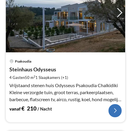
Pri
Psakoudia
va
€
Steinhaus Odysseus
Pe
2
4 Gasten
50 m
1
Slaapkamers (+1)
na
Vrijstaand stenen huis Odysseus Psakoudia Chalkidiki
Kleine verzorgde tuin, groot terras, parkeerplaatsen,
barbecue, flatscreen tv, airco, rustig, koel, hond mogelijk,
kinderen
€
210
vanaf
/ Nacht