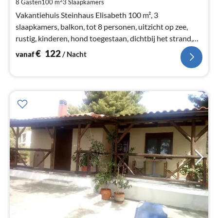
Pe
8 Gasten
100 m
3
Slaapkamers
na
Vakantiehuis Steinhaus Elisabeth 100 m², 3
slaapkamers, balkon, tot 8 personen, uitzicht op zee,
rustig, kinderen, hond toegestaan, dichtbij het strand,
centraal, barbecue, airconditioning, WLAN
€
122
vanaf
/ Nacht