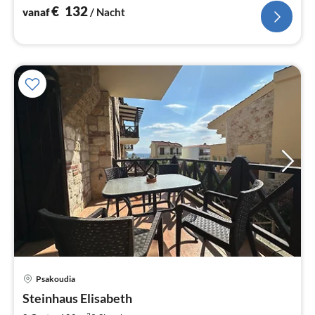
€
132
vanaf
/ Nacht
Pri
Psakoudia
va
€
Steinhaus Elisabeth
2