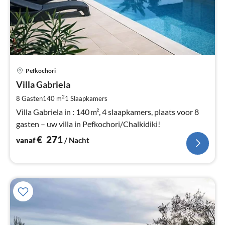
Pri
Pefkochori
va
€
Villa Gabriela
Pe
2
8 Gasten
140 m
1
Slaapkamers
na
Villa Gabriela in : 140 m², 4 slaapkamers, plaats voor 8
gasten – uw villa in Pefkochori/Chalkidiki!
€
271
vanaf
/ Nacht