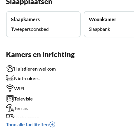
Slaapplaatsen
Slaapkamers
Woonkamer
Tweepersoonsbed
Slaapbank
Kamers en inrichting
Huisdieren welkom
Niet-rokers
WiFi
Televisie
Terras
Vaatwasser
Toon alle faciliteiten
Wasmachine