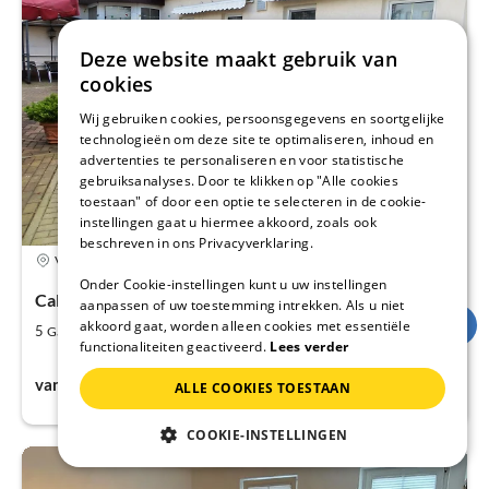
Deze website maakt gebruik van
cookies
Wij gebruiken cookies, persoonsgegevens en soortgelijke
technologieën om deze site te optimaliseren, inhoud en
advertenties te personaliseren en voor statistische
gebruiksanalyses. Door te klikken op "Alle cookies
toestaan" of door een optie te selecteren in de cookie-
instellingen gaat u hiermee akkoord, zoals ook
beschreven in ons Privacyverklaring.
4,9
Vakantieappartement
Onder Cookie-instellingen kunt u uw instellingen
Calau, Brandenburg, Duitsland
aanpassen of uw toestemming intrekken. Als u niet
akkoord gaat, worden alleen cookies met essentiële
2
2
5
130
Gasten
m
Slaapkamers
functionaliteiten geactiveerd.
Lees verder
€45
vanaf
Per nacht
ALLE COOKIES TOESTAAN
COOKIE-INSTELLINGEN