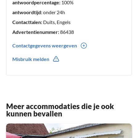
antwoordpercentage:
100%
antwoordtijd:
onder 24h
Contacttalen:
Duits, Engels
Advertentienummer:
86438
Contactgegevens weergeven
0049(0) 035412797
Misbruik melden
0049(0) 1719907761
Meer accommodaties die je ook
kunnen bevallen