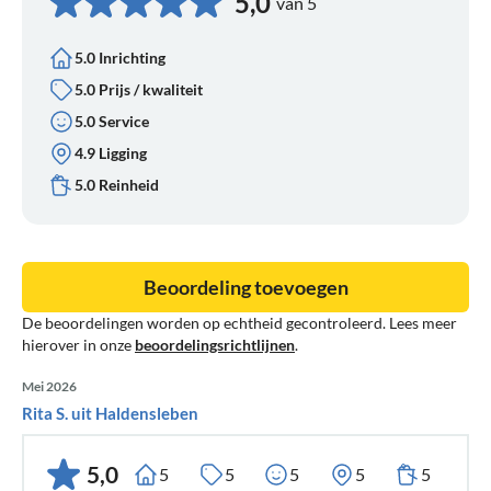
5,0
van 5
5.0 Inrichting
5.0 Prijs / kwaliteit
5.0 Service
4.9 Ligging
5.0 Reinheid
Beoordeling toevoegen
De beoordelingen worden op echtheid gecontroleerd. Lees meer
hierover in onze
beoordelingsrichtlijnen
.
Mei 2026
Rita S. uit Haldensleben
5,0
5
5
5
5
5