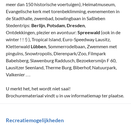
meer dan 150 historische voertuigen), Heimatmuseum,
Evangelische kerk met torenbeklimming, evenementen in
de Stadthalle, zwembad, bowlingbaan in Saßleben
Stedentrips:
Berlijn
,
Potsdam
,
Dresden
,
Ontdekkingen, plezier en avontuur:
Spreewald
(ook in de
winter ! ! !) ), Tropical Island, Euro-Speedway Lausitz,
Kletterwald
Lübben
, Sommerrodelbaan, Zwemmen met
pinguïns, Snowtropolis, Dierenpark/Zoo, Filmpark
Babelsberg, Slawenburg Raddusch, Bezoekersmijn F 60,
Lausitzer Seenland, Therme Burg, Biberhof, Natuurpark,
Valkenier . . .
U merkt het, het wordt niet saai!
Brochuremateriaal vindt u in uw informatiemap ter plaatse.
Recreatiemogelijkheden