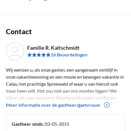
Contact
Familie R. Kaltschmidt
16 Beoordelingen
Wij wensen u, als onze gasten, een aangenaam verblijf in
onze vakantiewoning en een mooie en bewogen vakantie in
Calau, het prachtige Spreewald of waar u van hieruit ook
maar heen wilt. Het zou niet aan ons moeten liggen! We
kijken uit naar uw komst. Reinhard (de jager) en Marina
Kaltschmidt
Meer informatie over de gastheer/gastvrouw
Gastheer sinds:
03-05-2015