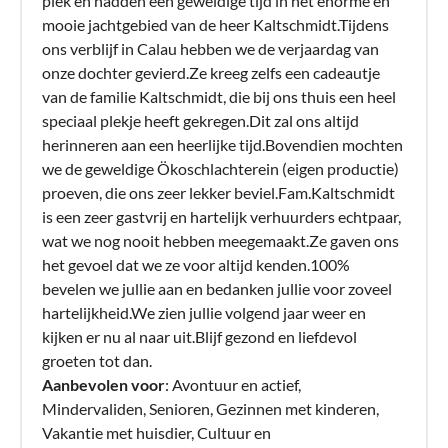
plek en hadden een geweldige tijd in het enorme en
mooie jachtgebied van de heer Kaltschmidt.Tijdens
ons verblijf in Calau hebben we de verjaardag van
onze dochter gevierd.Ze kreeg zelfs een cadeautje
van de familie Kaltschmidt, die bij ons thuis een heel
speciaal plekje heeft gekregen.Dit zal ons altijd
herinneren aan een heerlijke tijd.Bovendien mochten
we de geweldige Ökoschlachterein (eigen productie)
proeven, die ons zeer lekker beviel.Fam.Kaltschmidt
is een zeer gastvrij en hartelijk verhuurders echtpaar,
wat we nog nooit hebben meegemaakt.Ze gaven ons
het gevoel dat we ze voor altijd kenden.100%
bevelen we jullie aan en bedanken jullie voor zoveel
hartelijkheid.We zien jullie volgend jaar weer en
kijken er nu al naar uit.Blijf gezond en liefdevol
groeten tot dan.
Aanbevolen voor
: Avontuur en actief,
Mindervaliden, Senioren, Gezinnen met kinderen,
Vakantie met huisdier, Cultuur en