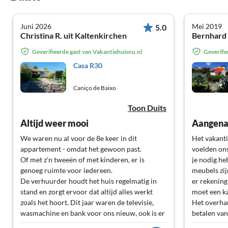
Juni 2026
Mei 2019
5.0
Christina R. uit Kaltenkirchen
Bernhard 
Geverifieerde gast van Vakantiehuisnu.nl
Geverifi
Casa R30
Caniço de Baixo
Toon Duits
Altijd weer mooi
Aangena
We waren nu al voor de 8e keer in dit
Het vakanti
appartement - omdat het gewoon past.
voelden ons
Of met z'n tweeën of met kinderen, er is
je nodig he
genoeg ruimte voor iedereen.
meubels zij
De verhuurder houdt het huis regelmatig in
er rekening 
stand en zorgt ervoor dat altijd alles werkt
moet een k
zoals het hoort. Dit jaar waren de televisie,
Het overhan
wasmachine en bank voor ons nieuw, ook is er
betalen van 
nu een airco in de woonkamer. Bij kleinere