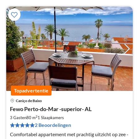
Topadvertentie
Caniço de Baixo
Pri
Fewo Perto-do-Mar -superior- AL
va
€
2
3 Gasten
80 m
1
Slaapkamers
Pe
2 Beoordelingen
na
Comfortabel appartement met prachtig uitzicht op zee -