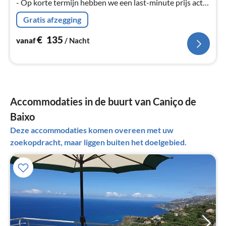
- Op korte termijn hebben we een last-minute prijs actie
!!!
Gratis afzegging
€
135
vanaf
/ Nacht
Accommodaties in de buurt van Caniço de
Baixo
Deze accommodaties komen overeen met uw
zoekopdracht, maar liggen buiten het doelgebied.