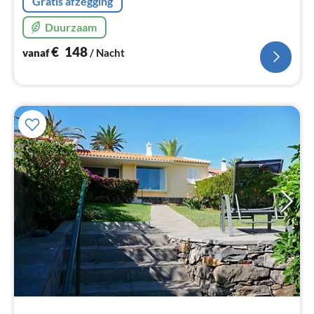
Gratis afzegging
Duurzaam
€
148
vanaf
/ Nacht