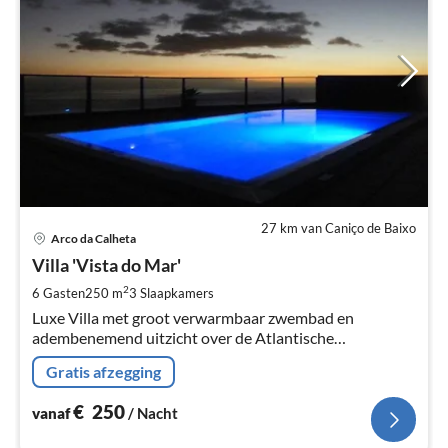
27 km van Caniço de Baixo
Pri
Arco da Calheta
va
€
Villa 'Vista do Mar'
Pe
2
6 Gasten
250 m
3
Slaapkamers
na
Luxe Villa met groot verwarmbaar zwembad en
adembenemend uitzicht over de Atlantische
Oceaan...simpelweg genieten! Nu met
Gratis afzegging
vroegboekvoordeel voor alle boekingen voor 2021!
€
250
vanaf
/ Nacht