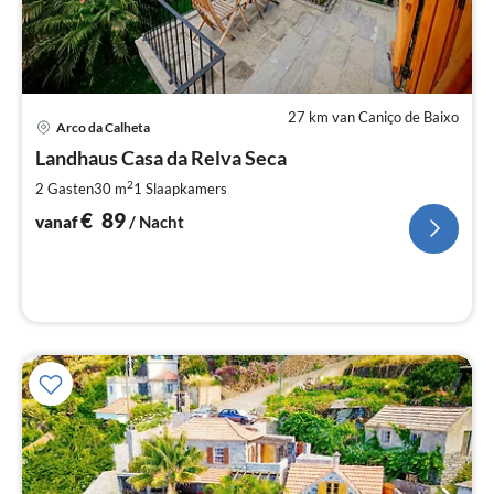
27 km van Caniço de Baixo
Pri
Arco da Calheta
va
€
Landhaus Casa da Relva Seca
Pe
2
2 Gasten
30 m
1
Slaapkamers
na
€
89
vanaf
/ Nacht