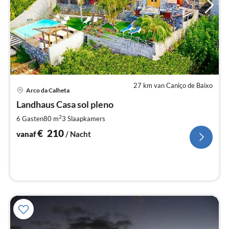
27 km van Caniço de Baixo
Pri
Arco da Calheta
va
€
Landhaus Casa sol pleno
Pe
2
6 Gasten
80 m
3
Slaapkamers
na
€
210
vanaf
/ Nacht