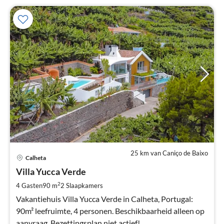
25 km van Caniço de Baixo
Pri
Calheta
va
€
Villa Yucca Verde
Pe
2
4 Gasten
90 m
2
Slaapkamers
na
Vakantiehuis Villa Yucca Verde in Calheta, Portugal:
90m² leefruimte, 4 personen. Beschikbaarheid alleen op
aanvraag. Bezettingsplan niet actief!