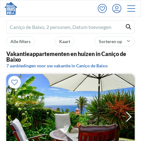
Ferienhausmiete
logo
Alle filters
Kaart
Sorteren op
Vakantieappartementen en huizen in Caniço de
Baixo
7 aanbiedingen voor uw vakantie in Caniço de Baixo