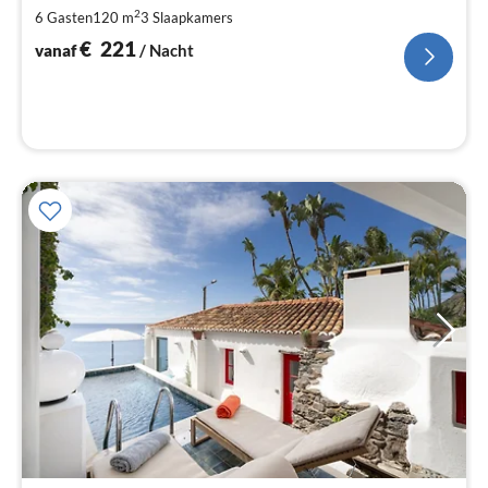
Pe
2
6 Gasten
120 m
3
Slaapkamers
na
€
221
vanaf
/ Nacht