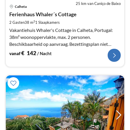
25 km van Caniço de Baixo
Pri
Calheta
va
€
Ferienhaus Whaler´s Cottage
Pe
2
2 Gasten
38 m
1
Slaapkamers
na
Vakantiehuis Whaler's Cottage in Calheta, Portugal:
38m² woonoppervlakte, max. 2 personen.
Beschikbaarheid op aanvraag. Bezettingsplan niet
actief!
€
142
vanaf
/ Nacht