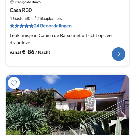
Caniço de Baixo
Pri
Casa R30
va
€
2
4 Gasten
80 m
2
Slaapkamers
Pe
24 Beoordelingen
na
Leuk huisje in Canico de Baixo met uitzicht op zee,
draadloze
€
86
vanaf
/ Nacht