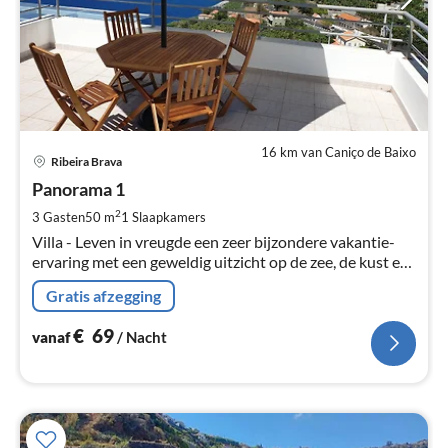
16 km van Caniço de Baixo
Pri
Ribeira Brava
va
€
Panorama 1
Pe
2
3 Gasten
50 m
1
Slaapkamers
na
Villa - Leven in vreugde een zeer bijzondere vakantie-
ervaring met een geweldig uitzicht op de zee, de kust en
de bananenplantages plus een grote tuin met
Gratis afzegging
barbecue/vuurplaats!
€
69
vanaf
/ Nacht