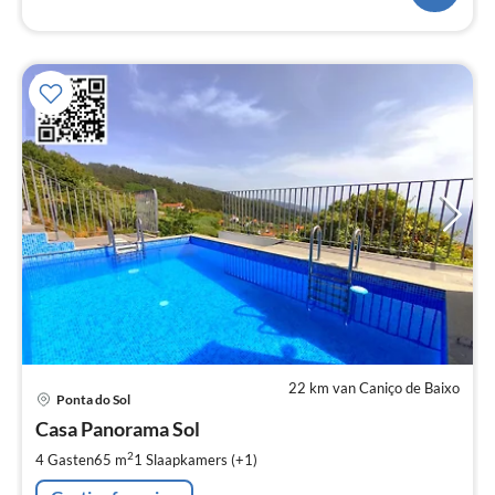
22 km van Caniço de Baixo
Pri
Ponta do Sol
va
€
Casa Panorama Sol
Pe
2
4 Gasten
65 m
1
Slaapkamers (+1)
na