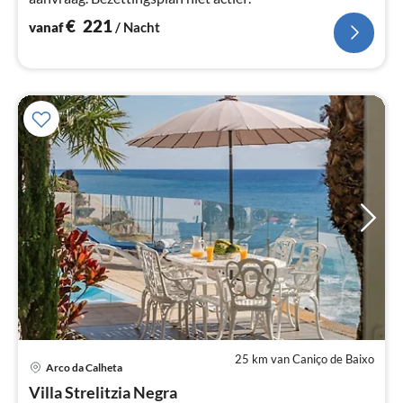
€
221
vanaf
/ Nacht
25 km van Caniço de Baixo
Pri
Arco da Calheta
va
€
Villa Strelitzia Negra