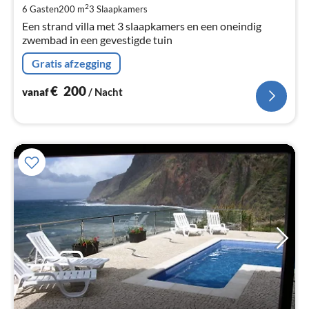
Pe
2
6 Gasten
200 m
3
Slaapkamers
na
Een strand villa met 3 slaapkamers en een oneindig
zwembad in een gevestigde tuin
Gratis afzegging
€
200
vanaf
/ Nacht