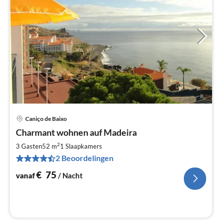
Caniço de Baixo
Pri
Charmant wohnen auf Madeira
va
€
2
3 Gasten
52 m
1
Slaapkamers
Pe
2 Beoordelingen
na
€
75
vanaf
/ Nacht