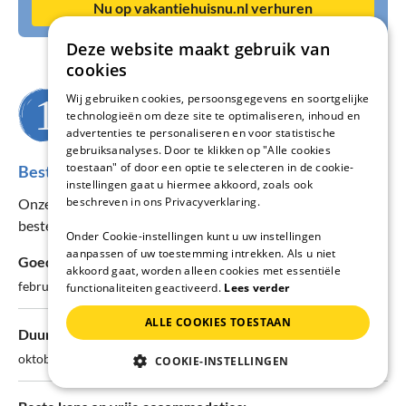
Nu op vakantiehuisnu.nl verhuren
Deze website maakt gebruik van
cookies
Wij gebruiken cookies, persoonsgegevens en soortgelijke
Wanneer wil je reizen?
technologieën om deze site te optimaliseren, inhoud en
advertenties te personaliseren en voor statistische
gebruiksanalyses. Door te klikken op "Alle cookies
toestaan" of door een optie te selecteren in de cookie-
Beste reistijd voor de regio Caniço de Baixo
instellingen gaat u hiermee akkoord, zoals ook
beschreven in ons Privacyverklaring.
Onze prijs- en beschikbaarheidsstatistieken helpen u de
beste reistijd voor uw verblijf te vinden.
Onder Cookie-instellingen kunt u uw instellingen
aanpassen of uw toestemming intrekken. Als u niet
Goedkoopste maand:
akkoord gaat, worden alleen cookies met essentiële
februari - Ø 91€/nacht
functionaliteiten geactiveerd.
Lees verder
ALLE COOKIES TOESTAAN
Duurste maand:
oktober - Ø 98€/nacht
COOKIE-INSTELLINGEN