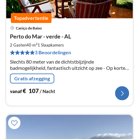
Topadvertentie
Caniço de Baixo
Pri
Perto do Mar - verde - AL
va
€
2
2 Gasten
40 m
1
Slaapkamers
Pe
3 Beoordelingen
na
Slechts 80 meter van de dichtstbijzijnde
badmogelijkheid, fantastisch uitzicht op zee - Op korte
termijn hebben we een last-minute prijs actie !!!
Gratis afzegging
€
107
vanaf
/ Nacht