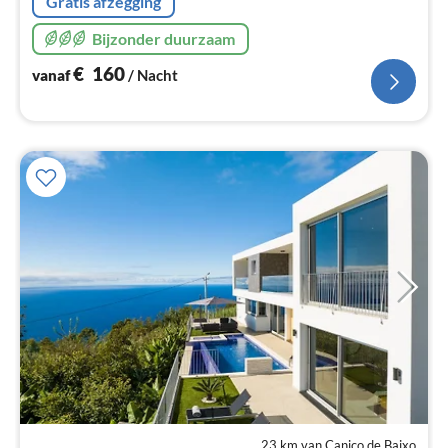
Gratis afzegging
Bijzonder duurzaam
€
160
vanaf
/ Nacht
23 km van Caniço de Baixo