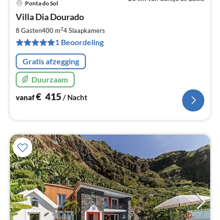
Ponta do Sol
Pri
Villa Dia Dourado
va
€
2
8 Gasten
400 m
4
Slaapkamers
Pe
1 Beoordeling
na
Gratis afzegging
Duurzaam
€
415
vanaf
/ Nacht