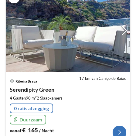
17 km van Caniço de Baixo
Pri
Ribeira Brava
va
€
Serendipity Green
Pe
2
4 Gasten
90 m
2
Slaapkamers
na
Gratis afzegging
Duurzaam
€
165
vanaf
/ Nacht