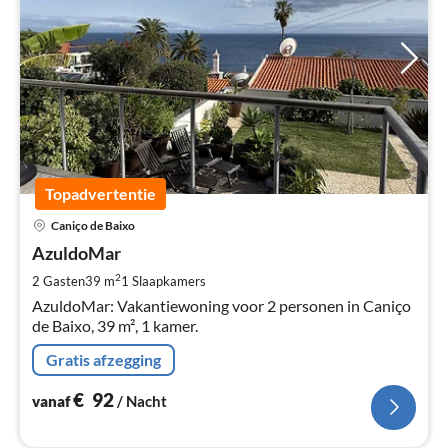
Topadvertentie
Pri
Caniço de Baixo
va
€
AzuldoMar
Pe
2
2 Gasten
39 m
1
Slaapkamers
na
AzuldoMar: Vakantiewoning voor 2 personen in Caniço
de Baixo, 39 m², 1 kamer.
Gratis afzegging
€
92
vanaf
/ Nacht