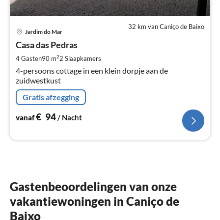
32 km van Caniço de Baixo
Pri
Jardim do Mar
va
€
Casa das Pedras
Pe
2
4 Gasten
90 m
2
Slaapkamers
na
4-persoons cottage in een klein dorpje aan de
zuidwestkust
Gratis afzegging
€
94
vanaf
/ Nacht
Gastenbeoordelingen van onze
vakantiewoningen in Caniço de
Baixo