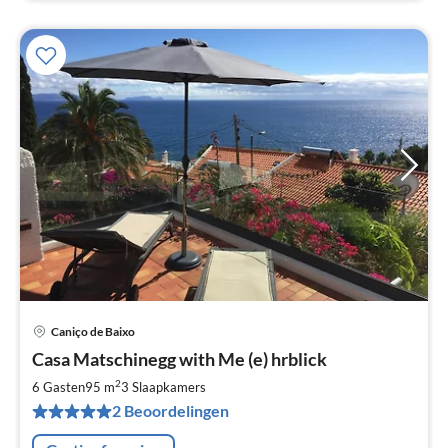
Caniço de Baixo
Pri
Casa Matschinegg with Me (e) hrblick
va
€
2
6 Gasten
95 m
3
Slaapkamers
Pe
2 Beoordelingen
na