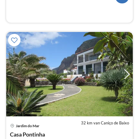
32 km van Caniço de Baixo
Pri
Jardim do Mar
va
€
Casa Pontinha