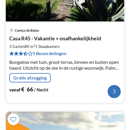
Caniço de Baixo
Pri
Casa R45 - Vakantie + onafhankelijkheid
va
€
2
3 Gasten
80 m
1
Slaapkamers
Pe
5 Beoordelingen
na
Bungalow met tuin, groot terras, binnen en buiten open
haard. Uitzicht op de zee in de rustige woonwijk. Palm
door volwassen zee. Sea zwembad Lift 50m
Gratis afzegging
€
66
vanaf
/ Nacht