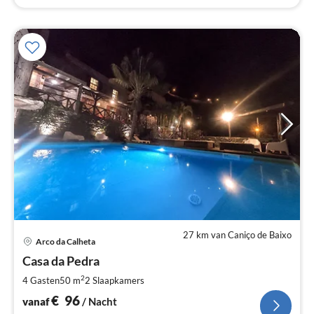
27 km van Caniço de Baixo
Pri
Arco da Calheta
va
€
Casa da Pedra
Pe
2
4 Gasten
50 m
2
Slaapkamers
na
€
96
vanaf
/ Nacht