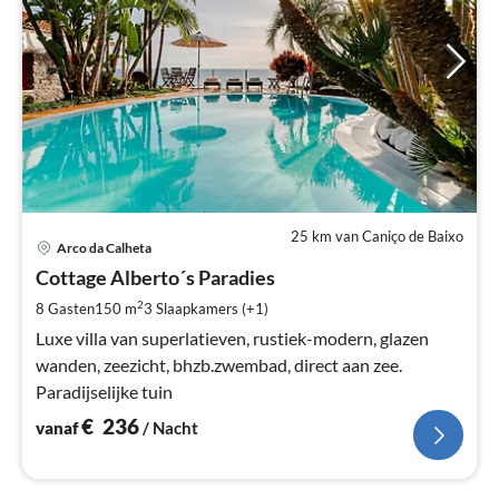
25 km van Caniço de Baixo
Pri
Arco da Calheta
va
€
Cottage Alberto´s Paradies
Pe
2
8 Gasten
150 m
3
Slaapkamers (+1)
na
Luxe villa van superlatieven, rustiek-modern, glazen
wanden, zeezicht, bhzb.zwembad, direct aan zee.
Paradijselijke tuin
€
236
vanaf
/ Nacht