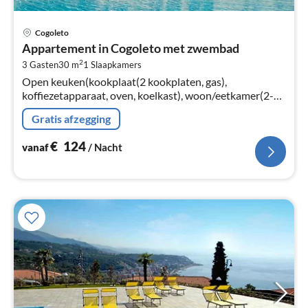
Pri
Cogoleto
va
Appartement in Cogoleto met zwembad
€
2
3 Gasten
30 m
1
Slaapkamers
Pe
Open keuken(kookplaat(2 kookplaten, gas),
na
koffiezetapparaat, oven, koelkast), woon/eetkamer(2-
pers. slaapbank, TV(flatscreen, satelliet), eettafel),
Gratis afzegging
slaapkamer(2-pers. bed)
€
124
vanaf
/ Nacht