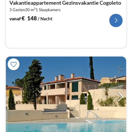
Vakantieappartement Gezinsvakantie Cogoleto
€
2
3 Gasten
30 m
1
Slaapkamers
Pe
na
€
148
vanaf
/ Nacht