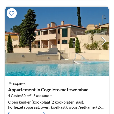
Pri
Cogoleto
va
Appartement in Cogoleto met zwembad
€
2
4 Gasten
30 m
1
Slaapkamers
Pe
Open keuken(kookplaat(2 kookplaten, gas),
na
koffiezetapparaat, oven, koelkast), woon/eetkamer(2-
pers. slaapbank, TV(flatscreen, satelliet), eettafel),