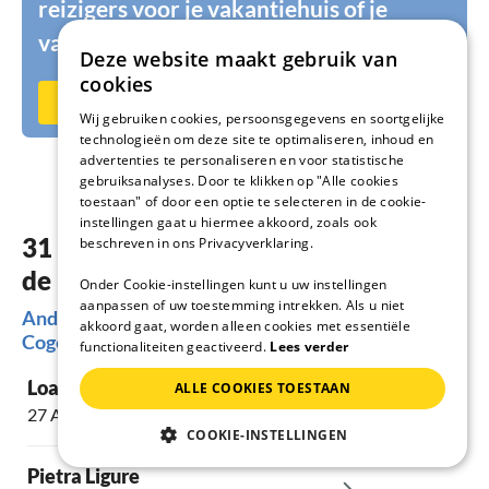
reizigers voor je vakantiehuis of je
vakantiewoning?
Deze website maakt gebruik van
cookies
Nu op vakantiehuisnu.nl verhuren
Wij gebruiken cookies, persoonsgegevens en soortgelijke
technologieën om deze site te optimaliseren, inhoud en
advertenties te personaliseren en voor statistische
gebruiksanalyses. Door te klikken op "Alle cookies
toestaan" of door een optie te selecteren in de cookie-
instellingen gaat u hiermee akkoord, zoals ook
31 schitterende accommodaties op
beschreven in ons Privacyverklaring.
de prachtigste locaties Cogoleto
Onder Cookie-instellingen kunt u uw instellingen
aanpassen of uw toestemming intrekken. Als u niet
Andere favoriete regio's voor jouw vakantie in
akkoord gaat, worden alleen cookies met essentiële
Cogoleto
functionaliteiten geactiveerd.
Lees verder
Loano
ALLE COOKIES TOESTAAN
27 Accommodaties
COOKIE-INSTELLINGEN
Pietra Ligure