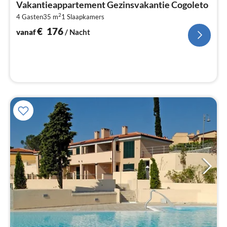
Vakantieappartement Gezinsvakantie Cogoleto
€
2
4 Gasten
35 m
1
Slaapkamers
Pe
na
€
176
vanaf
/ Nacht