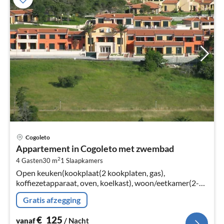
Pri
Cogoleto
va
Appartement in Cogoleto met zwembad
€
2
4 Gasten
30 m
1
Slaapkamers
Pe
Open keuken(kookplaat(2 kookplaten, gas),
na
koffiezetapparaat, oven, koelkast), woon/eetkamer(2-
pers. slaapbank, TV(flatscreen, satelliet), eettafel),
Gratis afzegging
slaapkamer(2-pers. bed)
€
125
vanaf
/ Nacht