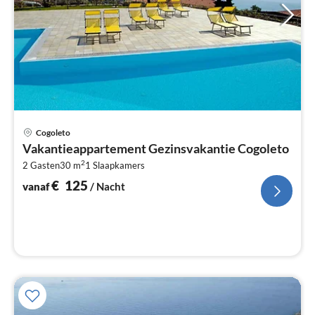
Pri
Cogoleto
va
Vakantieappartement Gezinsvakantie Cogoleto
€
2
2 Gasten
30 m
1
Slaapkamers
Pe
na
€
125
vanaf
/ Nacht