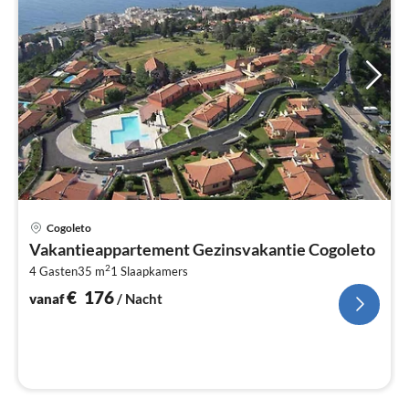
Pri
Cogoleto
va
Vakantieappartement Gezinsvakantie Cogoleto
€
2
4 Gasten
35 m
1
Slaapkamers
Pe
na
€
176
vanaf
/ Nacht