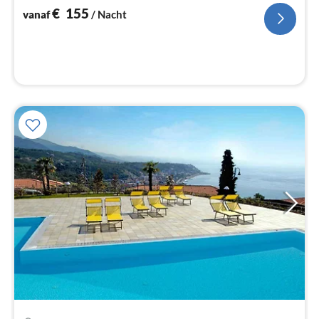
na
€
155
vanaf
/ Nacht
Pri