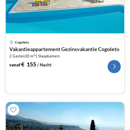
Pri
Cogoleto
va
Vakantieappartement Gezinsvakantie Cogoleto
€
2
2 Gasten
30 m
1
Slaapkamers
Pe
na
€
155
vanaf
/ Nacht