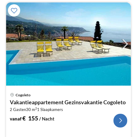
Pri
Cogoleto
va
Vakantieappartement Gezinsvakantie Cogoleto
€
2
2 Gasten
30 m
1
Slaapkamers
Pe
na
€
155
vanaf
/ Nacht