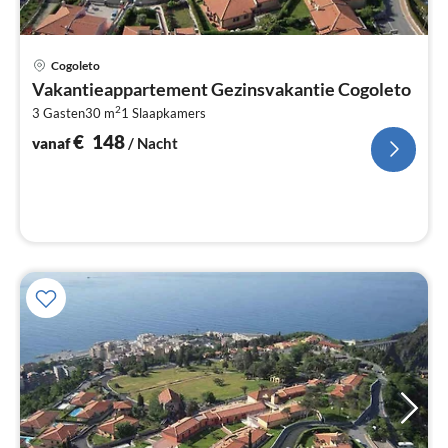
Pri
Cogoleto
va
Vakantieappartement Gezinsvakantie Cogoleto
€
2
3 Gasten
30 m
1
Slaapkamers
Pe
na
€
148
vanaf
/ Nacht