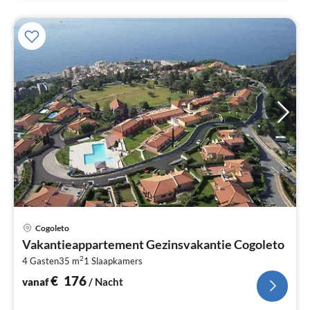
Pri
Cogoleto
va
Vakantieappartement Gezinsvakantie Cogoleto
€
2
4 Gasten
35 m
1
Slaapkamers
Pe
na
€
176
vanaf
/ Nacht