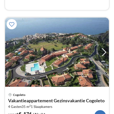
Pri
Cogoleto
va
Vakantieappartement Gezinsvakantie Cogoleto
€
2
4 Gasten
35 m
1
Slaapkamers
Pe
na
€
176