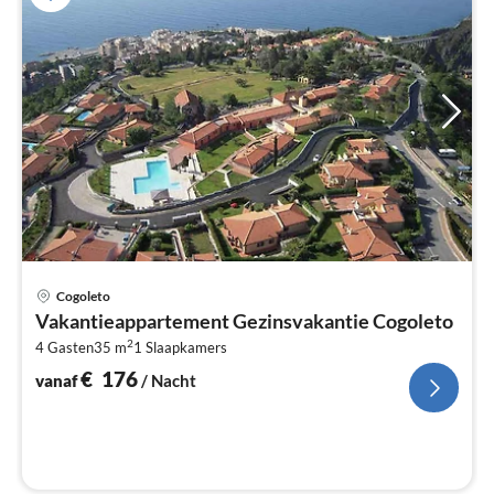
Pri
Cogoleto
va
Vakantieappartement Gezinsvakantie Cogoleto
€
2
4 Gasten
35 m
1
Slaapkamers
Pe
na
€
176
vanaf
/ Nacht