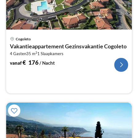
Pri
Cogoleto
va
Vakantieappartement Gezinsvakantie Cogoleto
€
2
4 Gasten
35 m
1
Slaapkamers
Pe
na
€
176
vanaf
/ Nacht