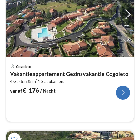
Pri
Cogoleto
va
Vakantieappartement Gezinsvakantie Cogoleto
€
2
4 Gasten
35 m
1
Slaapkamers
Pe
na
€
176
vanaf
/ Nacht