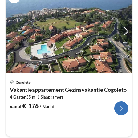
Pri
Cogoleto
va
Vakantieappartement Gezinsvakantie Cogoleto
€
2
4 Gasten
35 m
1
Slaapkamers
Pe
na
€
176
vanaf
/ Nacht