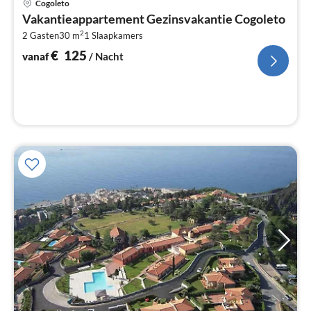
Cogoleto
va
Vakantieappartement Gezinsvakantie Cogoleto
€
2
2 Gasten
30 m
1
Slaapkamers
Pe
na
€
125
vanaf
/ Nacht