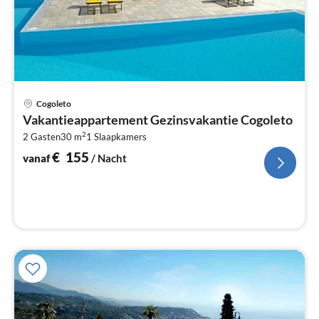
Pri
Cogoleto
va
Vakantieappartement Gezinsvakantie Cogoleto
€
2
2 Gasten
30 m
1
Slaapkamers
Pe
na
€
155
vanaf
/ Nacht