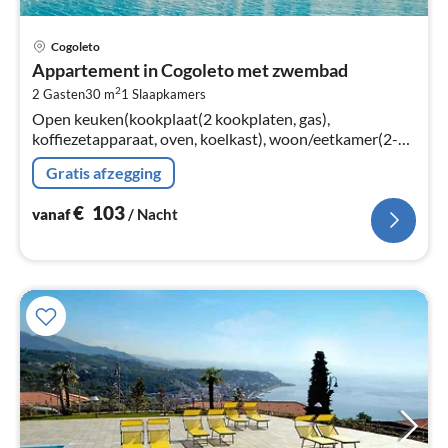
Pri
Cogoleto
va
Appartement in Cogoleto met zwembad
€
2
2 Gasten
30 m
1
Slaapkamers
Pe
Open keuken(kookplaat(2 kookplaten, gas),
na
koffiezetapparaat, oven, koelkast), woon/eetkamer(2-
pers. slaapbank, TV(flatscreen, satelliet), eettafel),
Gratis afzegging
slaapkamer(2-pers. bed)
€
103
vanaf
/ Nacht