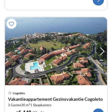
Pri
Cogoleto
va
Vakantieappartement Gezinsvakantie Cogoleto
€
2
3 Gasten
30 m
1
Slaapkamers
Pe
na