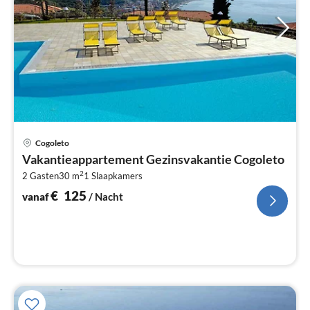
Pri
Cogoleto
va
Vakantieappartement Gezinsvakantie Cogoleto
€
2
2 Gasten
30 m
1
Slaapkamers
Pe
na
€
125
vanaf
/ Nacht