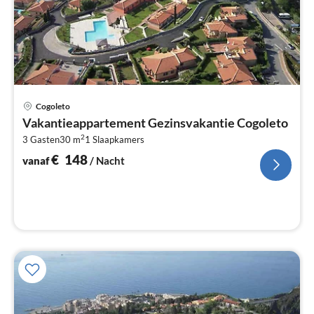
Pri
Cogoleto
va
Vakantieappartement Gezinsvakantie Cogoleto
€
2
3 Gasten
30 m
1
Slaapkamers
Pe
na
€
148
vanaf
/ Nacht