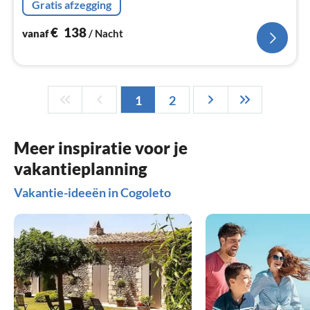
Gratis afzegging
slaapkamer(2-pers. bed)
€
138
vanaf
/ Nacht
1
2
Meer inspiratie voor je
vakantieplanning
Vakantie-ideeën in Cogoleto