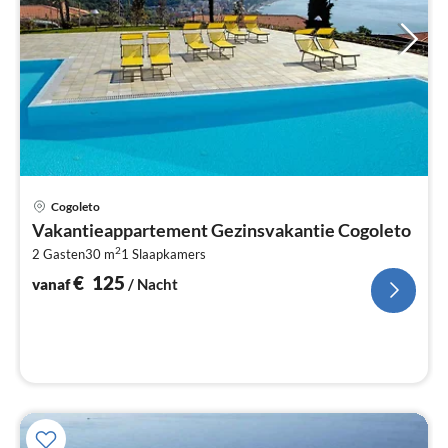
Pri
Cogoleto
va
Vakantieappartement Gezinsvakantie Cogoleto
€
2
2 Gasten
30 m
1
Slaapkamers
Pe
na
€
125
vanaf
/ Nacht