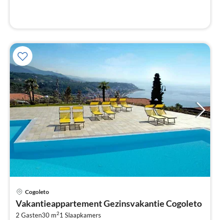
Pri
Cogoleto
va
Vakantieappartement Gezinsvakantie Cogoleto
€
2
2 Gasten
30 m
1
Slaapkamers
Pe