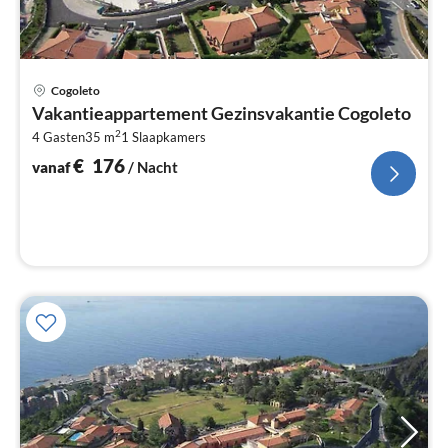
Pri
Cogoleto
va
Vakantieappartement Gezinsvakantie Cogoleto
€
2
4 Gasten
35 m
1
Slaapkamers
Pe
na
€
176
vanaf
/ Nacht