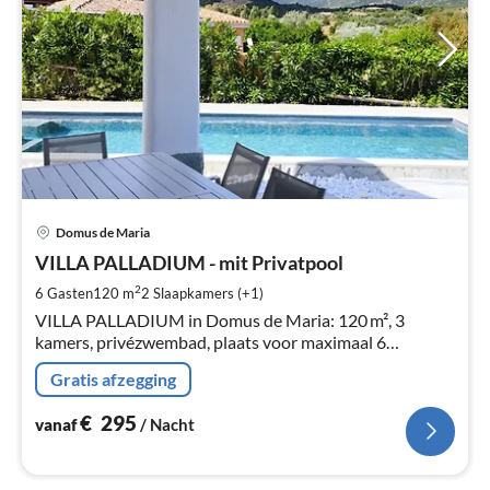
Pri
Domus de Maria
va
€
VILLA PALLADIUM - mit Privatpool
Pe
2
6 Gasten
120 m
2
Slaapkamers (+1)
na
VILLA PALLADIUM in Domus de Maria: 120 m², 3
kamers, privézwembad, plaats voor maximaal 6
personen.
Gratis afzegging
€
295
vanaf
/ Nacht