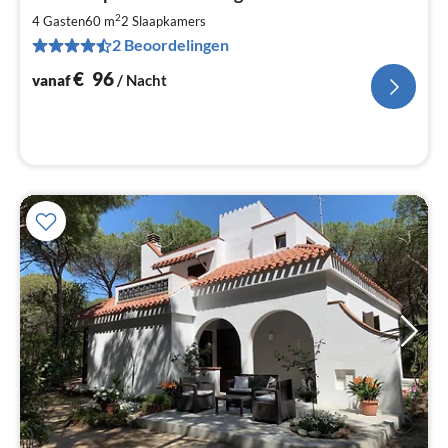
va
€
2
4 Gasten
60 m
2
Slaapkamers
Pe
2 Beoordelingen
na
€
96
vanaf
/ Nacht