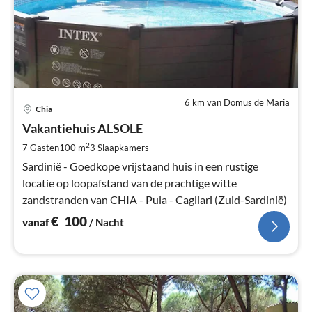
6 km van Domus de Maria
Pri
Chia
va
€
Vakantiehuis ALSOLE
Pe
2
7 Gasten
100 m
3
Slaapkamers
na
Sardinië - Goedkope vrijstaand huis in een rustige
locatie op loopafstand van de prachtige witte
zandstranden van CHIA - Pula - Cagliari (Zuid-Sardinië)
€
100
vanaf
/ Nacht