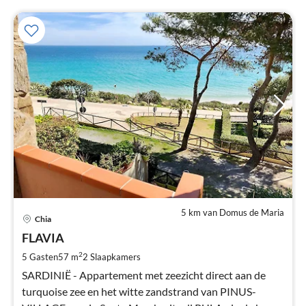
5 km van Domus de Maria
Pri
Chia
va
€
FLAVIA
Pe
2
5 Gasten
57 m
2
Slaapkamers
na
SARDINIË - Appartement met zeezicht direct aan de
turquoise zee en het witte zandstrand van PINUS-