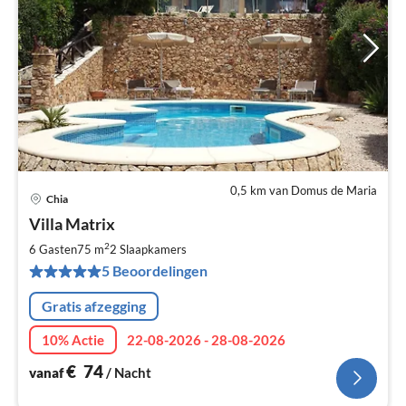
0,5 km van Domus de Maria
Chia
Pri
Villa Matrix
va
€
2
6 Gasten
75 m
2
Slaapkamers
Pe
5 Beoordelingen
na
Gratis afzegging
10% Actie
22-08-2026 - 28-08-2026
€
74
vanaf
/ Nacht