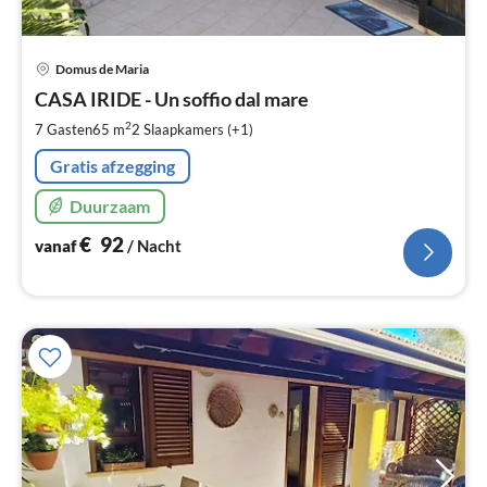
Pri
Domus de Maria
va
€
CASA IRIDE - Un soffio dal mare
Pe
2
7 Gasten
65 m
2
Slaapkamers (+1)
na
Gratis afzegging
Duurzaam
€
92
vanaf
/ Nacht