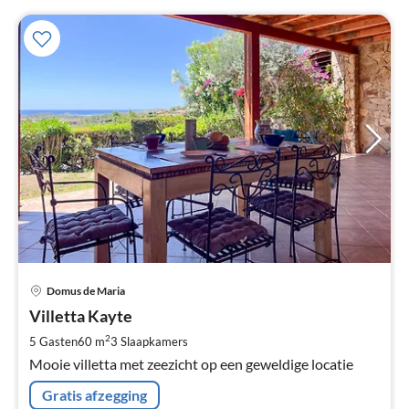
Pri
Domus de Maria
va
€
Villetta Kayte
Pe
2
5 Gasten
60 m
3
Slaapkamers
na
Mooie villetta met zeezicht op een geweldige locatie
Gratis afzegging