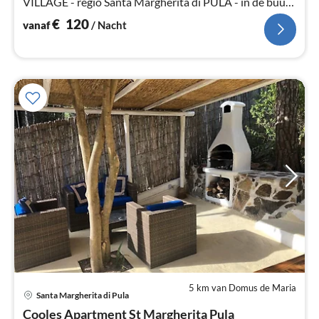
VILLAGE - regio Santa Margherita di PULA - in de buurt
van CHIA - CAGLIARI.
€
120
vanaf
/ Nacht
5 km van Domus de Maria
Santa Margherita di Pula
Pri
Cooles Apartment St Margherita Pula