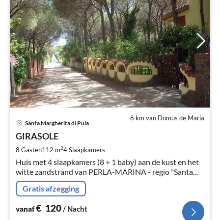
6 km van Domus de Maria
Pri
Santa Margherita di Pula
va
€
GIRASOLE
Pe
2
8 Gasten
112 m
4
Slaapkamers
na
Huis met 4 slaapkamers (8 + 1 baby) aan de kust en het
witte zandstrand van PERLA-MARINA - regio "Santa
Margherita di Pula" - Zuid-Sardinië.
Gratis afzegging
€
120
vanaf
/ Nacht