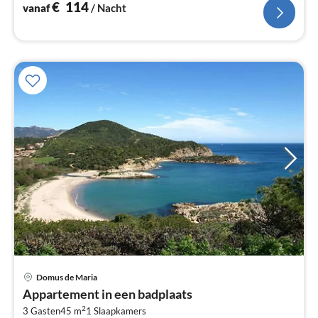
€
114
vanaf
/ Nacht
Domus de Maria
Pri
Appartement in een badplaats
va
2
€
3 Gasten
45 m
1
Slaapkamers