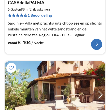
CASAdellaPALMA
va
€
2
5 Gasten
98 m
2
Slaapkamers
Pe
1 Beoordeling
na
Sardinië - Villa met prachtig uitzicht op zee en op slechts
enkele minuten van het witte zandstrand en de
kristalheldere zee. Regio CHIA - Pula - Cagliari
€
104
vanaf
/ Nacht