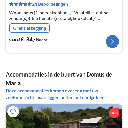
24 Beoordelingen
Pe
na
Woonkamer(1-pers. slaapbank, TV(satelliet, duitse
zender(s))), kitchenette(eettafel, kookplaat(4
kookplaten, gas), koel-/vriescombinatie), slaapkamer(2-
Gratis afzegging
pers. bed)
€
84
vanaf
/ Nacht
Accommodaties in de buurt van Domus de
Maria
Deze accommodaties komen overeen met uw
zoekopdracht, maar liggen buiten het doelgebied.
10%