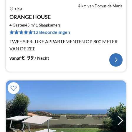
4 km van Domus de Maria
Chia
Pri
ORANGE HOUSE
va
€
2
4 Gasten
45 m
1
Slaapkamers
Pe
12 Beoordelingen
na
TWEE SIERLIJKE APPARTEMENTEN OP 800 METER
VAN DE ZEE
€
99
vanaf
/ Nacht