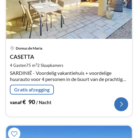
Pri
Domus de Maria
va
€
CASETTA
Pe
2
4 Gasten
75 m
2
Slaapkamers
na
SARDINIË - Voordelig vakantiehuis + voordelige
huurauto voor 4 personen in de buurt van de prachtige
stranden van CHIA en TUERREDDA in Domus de Maria
Gratis afzegging
- CAGLIARI Zuid-Sardinië.
€
90
vanaf
/ Nacht