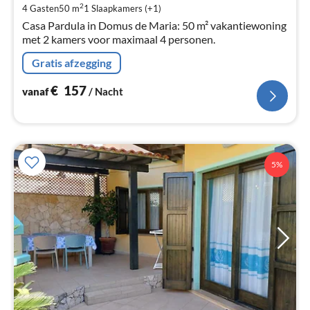
Pe
2
4 Gasten
50 m
1
Slaapkamers (+1)
na
Casa Pardula in Domus de Maria: 50 m² vakantiewoning
met 2 kamers voor maximaal 4 personen.
Gratis afzegging
€
157
vanaf
/ Nacht
5%