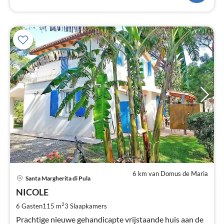
6 km van Domus de Maria
Pri
Santa Margherita di Pula
va
€
NICOLE
Pe
2
6 Gasten
115 m
3
Slaapkamers
na
Prachtige nieuwe gehandicapte vrijstaande huis aan de