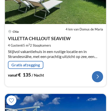
4 km van Domus de Maria
Pri
Chia
va
€
VILLETTA CHILLOUT SEAVIEW
Pe
2
4 Gasten
65 m
2
Slaapkamers
na
Stijlvol vakantiehuis in een rustige locatie en in
Strandesnähe, met een prachtig uitzicht op zee, een
eigen tuin, airconditioning, satelliet-tv, internet,
Gratis afzegging
barbecue en een eigen parkeerplaats.
€
135
vanaf
/ Nacht