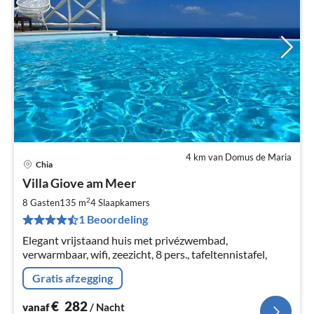
4 km van Domus de Maria
Chia
Pri
Villa Giove am Meer
va
€
2
8 Gasten
135 m
4
Slaapkamers
Pe
1 Beoordeling
na
Elegant vrijstaand huis met privézwembad,
verwarmbaar, wifi, zeezicht, 8 pers., tafeltennistafel,
Gratis afzegging
€
282
vanaf
/ Nacht