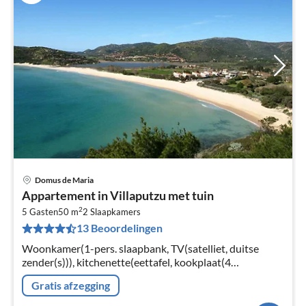
Domus de Maria
Pri
Appartement in Villaputzu met tuin
va
2
€
5 Gasten
50 m
2
Slaapkamers
13 Beoordelingen
Pe
na
Woonkamer(1-pers. slaapbank, TV(satelliet, duitse
zender(s))), kitchenette(eettafel, kookplaat(4
kookplaten, gas), koel-/vriescombinatie), slaapkamer(2-
Gratis afzegging
pers. bed)