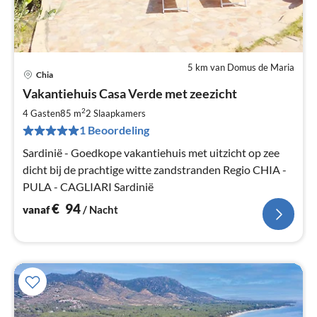
5 km van Domus de Maria
Chia
Pri
Vakantiehuis Casa Verde met zeezicht
va
€
2
4 Gasten
85 m
2
Slaapkamers
Pe
1 Beoordeling
na
Sardinië - Goedkope vakantiehuis met uitzicht op zee
dicht bij de prachtige witte zandstranden Regio CHIA -
PULA - CAGLIARI Sardinië
€
94
vanaf
/ Nacht