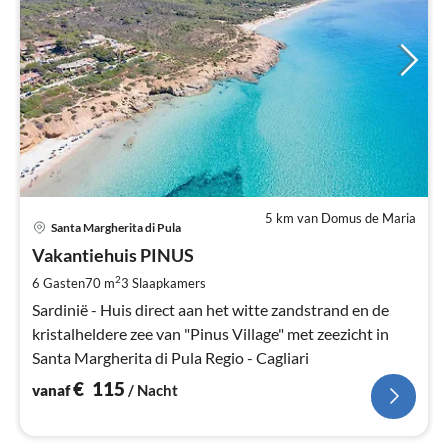
5 km van Domus de Maria
Pri
Santa Margherita di Pula
va
€
Vakantiehuis PINUS
Pe
2
6 Gasten
70 m
3
Slaapkamers
na
Sardinië - Huis direct aan het witte zandstrand en de
kristalheldere zee van "Pinus Village" met zeezicht in
Santa Margherita di Pula Regio - Cagliari
€
115
vanaf
/ Nacht