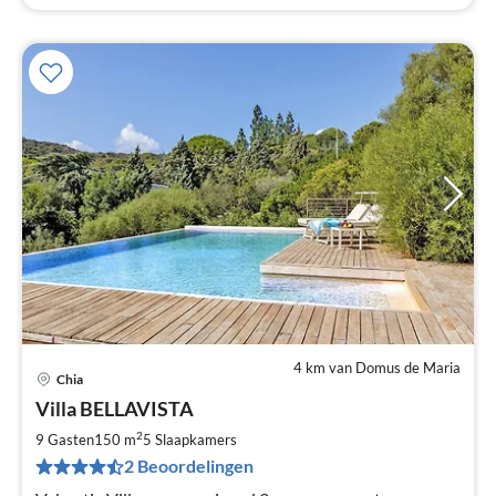
4 km van Domus de Maria
Chia
Pri
Villa BELLAVISTA
va
€
2
9 Gasten
150 m
5
Slaapkamers
Pe
2 Beoordelingen
na