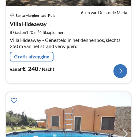
6 km van Domus de Maria
Pri
Santa Margherita di Pula
va
€
Villa Hideaway
Pe
2
8 Gasten
120 m
4
Slaapkamers
na
Villa Hideaway - Genesteld in het dennenbos, slechts
250 m van het strand verwijderd
Gratis afzegging
€
240
vanaf
/ Nacht