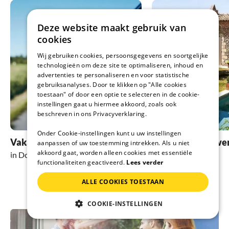
Deze website maakt gebruik van
cookies
Wij gebruiken cookies, persoonsgegevens en soortgelijke
technologieën om deze site te optimaliseren, inhoud en
advertenties te personaliseren en voor statistische
gebruiksanalyses. Door te klikken op "Alle cookies
toestaan" of door een optie te selecteren in de cookie-
instellingen gaat u hiermee akkoord, zoals ook
beschreven in ons Privacyverklaring.
Onder Cookie-instellingen kunt u uw instellingen
Vakantie met hond
Vakantie met zw
aanpassen of uw toestemming intrekken. Als u niet
akkoord gaat, worden alleen cookies met essentiële
in Domus de Maria
in Domus de Maria
functionaliteiten geactiveerd.
Lees verder
ALLE COOKIES TOESTAAN
COOKIE-INSTELLINGEN