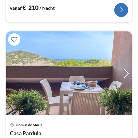
€
210
vanaf
/ Nacht
Pri
Domus de Maria
va
€
Casa Pardula