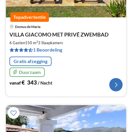
Topadvertentie
Domus de Maria
Pri
VILLA GIACOMO MET PRIVÉ ZWEMBAD
va
€
2
6 Gasten
150 m
3
Slaapkamers
Pe
1 Beoordeling
na
Gratis afzegging
Duurzaam
€
343
vanaf
/ Nacht