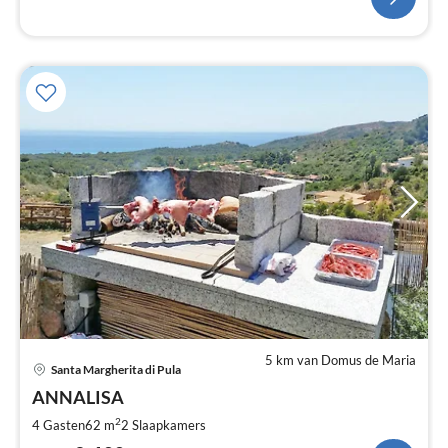
5 km van Domus de Maria
Pri
Santa Margherita di Pula
va
€
ANNALISA
Pe
2
4 Gasten
62 m
2
Slaapkamers
na