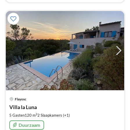
Pri
Flayosc
va
€
Villa la Luna
Pe
2
5 Gasten
120 m
2
Slaapkamers (+1)
na
Duurzaam