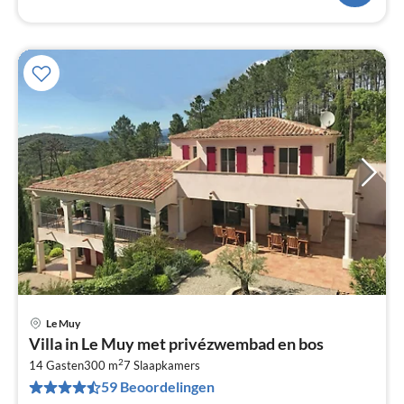
Le Muy
Pri
Villa in Le Muy met privézwembad en bos
va
2
€
14 Gasten
300 m
7
Slaapkamers
59 Beoordelingen
Pe