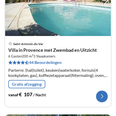
Saint-Antonin-du-Var
Pri
Villa in Provence met Zwembad en Uitzicht
va
2
€
6 Gasten
200 m
3
Slaapkamers
44 Beoordelingen
Pe
na
Parterre: (hal(toilet), keuken(waterkoker, fornuis(4
kookplaten, gas), koffiezetapparaat(filtermaling), oven,
magnetron, afwasmachine, koel-/vriescombinatie)
Gratis afzegging
€
107
vanaf
/ Nacht