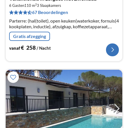
va
2
€
6 Gasten
110 m
3
Slaapkamers
67 Beoordelingen
Pe
na
Parterre: (hal(toilet), open keuken(waterkoker, fornuis(4
kookplaten, inductie), afzuigkap, koffiezetapparaat,
oven, afwasmachine, koel-/vriescombinatie)
Gratis afzegging
€
258
vanaf
/ Nacht