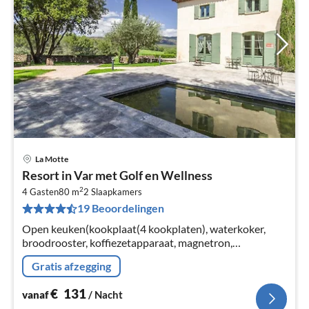
La Motte
Pri
Resort in Var met Golf en Wellness
va
2
€
4 Gasten
80 m
2
Slaapkamers
19 Beoordelingen
Pe
na
Open keuken(kookplaat(4 kookplaten), waterkoker,
broodrooster, koffiezetapparaat, magnetron,
afwasmachine, koel-/vriescombinatie),
Gratis afzegging
woon/eetkamer(TV(satelliet), eettafel, zithoek)
€
131
vanaf
/ Nacht