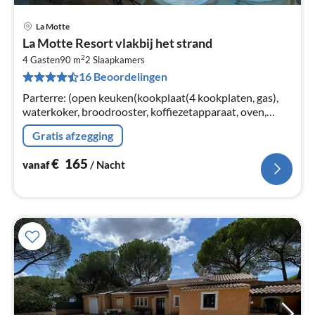
La Motte
Pri
La Motte Resort vlakbij het strand
va
2
€
4 Gasten
90 m
2
Slaapkamers
16 Beoordelingen
Pe
na
Parterre: (open keuken(kookplaat(4 kookplaten, gas),
waterkoker, broodrooster, koffiezetapparaat, oven,
magnetron, afwasmachine, koelkast, vriezer),
Gratis afzegging
woon/eetkamer(TV(satelliet)
€
165
vanaf
/ Nacht