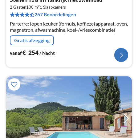
va
2
€
2 Gasten
100 m
1
Slaapkamers
267 Beoordelingen
Pe
na
Parterre: (open keuken(fornuis, koffiezetapparaat, oven,
magnetron, afwasmachine, koel-/vriescombinatie)
Gratis afzegging
€
254
vanaf
/ Nacht