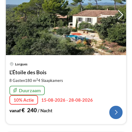
Pri
Lorgues
va
€
L’Étoile des Bois
Pe
2
8 Gasten
180 m
4
Slaapkamers
na
Duurzaam
10% Actie
15-08-2026 - 28-08-2026
€
240
vanaf
/ Nacht