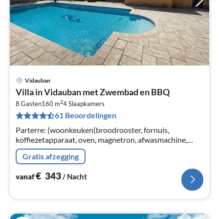
Vidauban
Pri
Villa in Vidauban met Zwembad en BBQ
va
2
€
8 Gasten
160 m
4
Slaapkamers
61 Beoordelingen
Pe
na
Parterre: (woonkeuken(broodrooster, fornuis,
koffiezetapparaat, oven, magnetron, afwasmachine,
koelkast, vriezer, ), woon/eetkamer(TV, eettafel, open
Gratis afzegging
haard, zithoek)
€
343
vanaf
/ Nacht