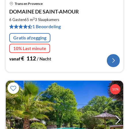
Trans en Provence
Pri
DOMAINE DE SAINT-AMOUR
va
€
2
6 Gasten
65 m
3
Slaapkamers
Pe
1 Beoordeling
na
Gratis afzegging
10% Last minute
€
112
vanaf
/ Nacht
10%