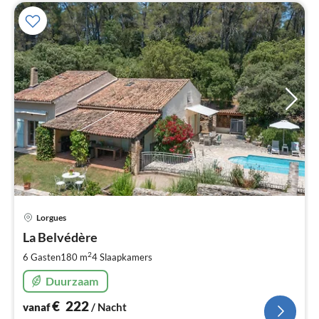
Pri
Lorgues
va
€
La Belvédère
Pe
2
6 Gasten
180 m
4
Slaapkamers
na
Duurzaam
€
222
vanaf
/ Nacht