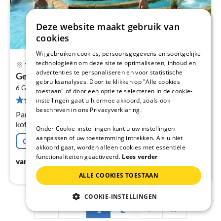
Deze website maakt gebruik van
cookies
Wij gebruiken cookies, persoonsgegevens en soortgelijke
technologieën om deze site te optimaliseren, inhoud en
Vidauban
Pri
advertenties te personaliseren en voor statistische
Gezellig huis in Vidauban met waterglijbanen
gebruiksanalyses. Door te klikken op "Alle cookies
va
2
€
6 Gasten
95 m
3
Slaapkamers
toestaan" of door een optie te selecteren in de cookie-
197 Beoordelingen
instellingen gaat u hiermee akkoord, zoals ook
Pe
beschreven in ons Privacyverklaring.
na
Parterre: (open keuken(waterkoker, fornuis,
koffiezetapparaat, koffiezetapparaat(pads), magnetron,
Onder Cookie-instellingen kunt u uw instellingen
afwasmachine, koelkast), woon/eetkamer(TV(geen
aanpassen of uw toestemming intrekken. Als u niet
Gratis afzegging
Nederlandse zender(s)
akkoord gaat, worden alleen cookies met essentiële
functionaliteiten geactiveerd.
Lees verder
€
75
vanaf
/ Nacht
ALLE COOKIES TOESTAAN
COOKIE-INSTELLINGEN
1
2