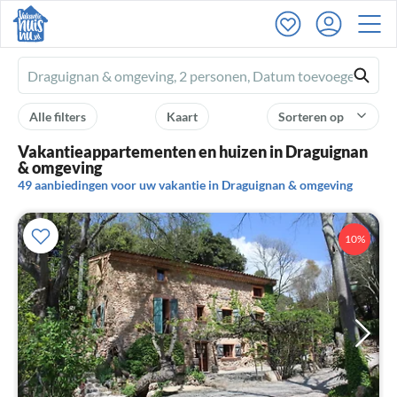
Ferienhausmiete
logo
Alle filters
Kaart
Sorteren op
Vakantieappartementen en huizen in Draguignan
& omgeving
49 aanbiedingen voor uw vakantie in Draguignan & omgeving
10%