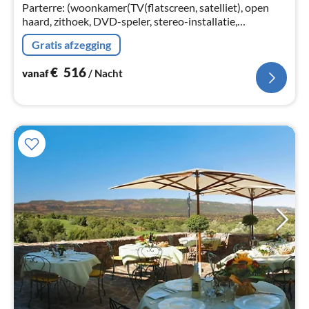
na
Parterre: (woonkamer(TV(flatscreen, satelliet), open
haard, zithoek, DVD-speler, stereo-installatie,
verwarming(vloerverwarming)),
Gratis afzegging
eetkamer(TV(flatscreen, satelliet)
€
516
vanaf
/ Nacht