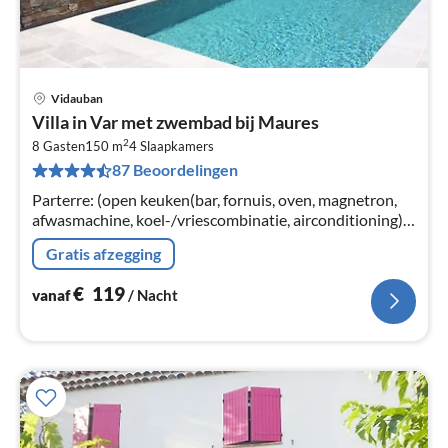
Vidauban
Pri
Villa in Var met zwembad bij Maures
va
2
€
8 Gasten
150 m
4
Slaapkamers
87 Beoordelingen
Pe
na
Parterre: (open keuken(bar, fornuis, oven, magnetron,
afwasmachine, koel-/vriescombinatie, airconditioning),
woon/eetkamer(TV, eettafel, airconditioning),
Gratis afzegging
slaapkamer(2x 1-pers.
€
119
vanaf
/ Nacht