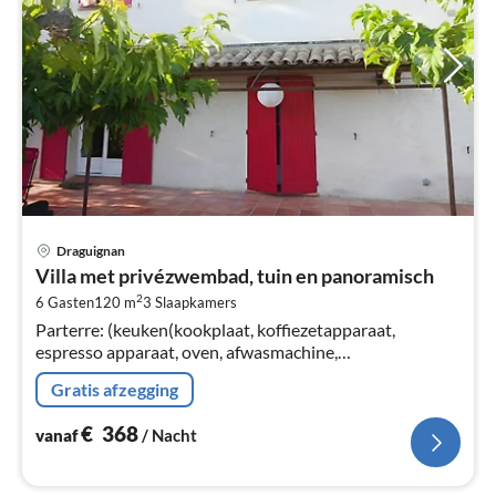
Pri
Draguignan
va
Villa met privézwembad, tuin en panoramisch
€
2
6 Gasten
120 m
3
Slaapkamers
Pe
Parterre: (keuken(kookplaat, koffiezetapparaat,
na
espresso apparaat, oven, afwasmachine,
koel-/vriescombinatie, ), woon/eetkamer(TV, zithoek)
Gratis afzegging
€
368
vanaf
/ Nacht