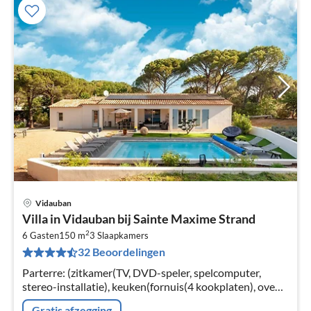
Vidauban
Pri
Villa in Vidauban bij Sainte Maxime Strand
va
2
€
6 Gasten
150 m
3
Slaapkamers
32 Beoordelingen
Pe
na
Parterre: (zitkamer(TV, DVD-speler, spelcomputer,
stereo-installatie), keuken(fornuis(4 kookplaten), oven,
magnetron, afwasmachine, koel-/vriescombinatie),
Gratis afzegging