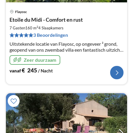
Flayosc
Pri
Etoile du Midi - Comfort en rust
va
€
2
7 Gasten
160 m
4
Slaapkamers
Pe
3 Beoordelingen
na
Uitstekende locatie van Flayosc, op ongeveer ² grond,
geopend van ons zwembad villa een fantastisch uitzicht
op het Massif des Maures.
Zeer duurzaam
€
245
vanaf
/ Nacht