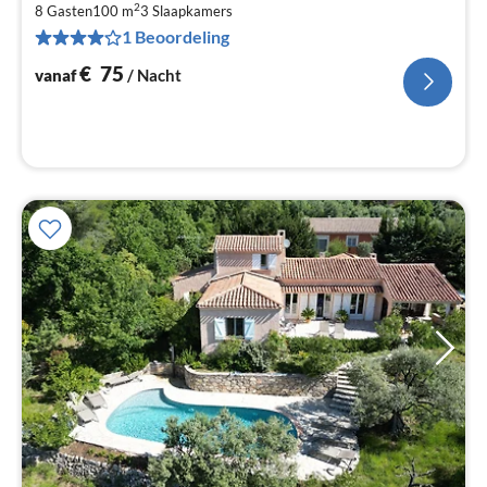
€
2
8 Gasten
100 m
3
Slaapkamers
Pe
1 Beoordeling
na
€
75
vanaf
/ Nacht