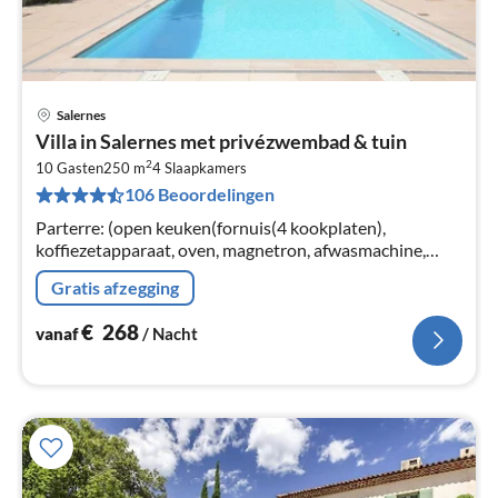
Salernes
Pri
Villa in Salernes met privézwembad & tuin
va
2
€
10 Gasten
250 m
4
Slaapkamers
106 Beoordelingen
Pe
na
Parterre: (open keuken(fornuis(4 kookplaten),
koffiezetapparaat, oven, magnetron, afwasmachine,
koel-/vriescombinatie), woon/eetkamer(TV(flatscreen,
Gratis afzegging
satelliet)
€
268
vanaf
/ Nacht