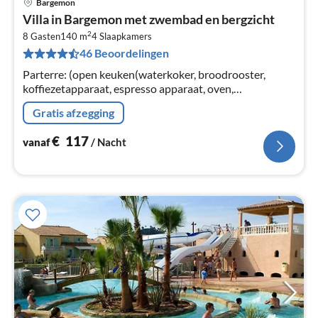
Bargemon
Pri
Villa in Bargemon met zwembad en bergzicht
va
2
€
8 Gasten
140 m
4
Slaapkamers
46 Beoordelingen
Pe
na
Parterre: (open keuken(waterkoker, broodrooster,
koffiezetapparaat, espresso apparaat, oven,
afwasmachine, koel-/vriescombinatie),
Gratis afzegging
woon/eetkamer(TV, eettafel(8 personen), zithoek)
€
117
vanaf
/ Nacht