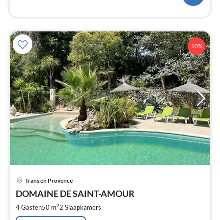
10%
Pri
Trans en Provence
va
€
DOMAINE DE SAINT-AMOUR
Pe
2
4 Gasten
50 m
2
Slaapkamers
na