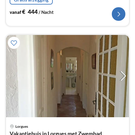
slaapkamer(2-pers.
€
444
vanaf
/ Nacht
Lorgues
Pri
Vakantiehuis in Lorgues met Zwembad