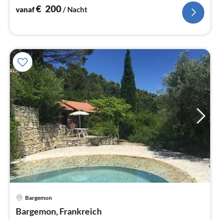
€
200
vanaf
/ Nacht
Bargemon
Pri
Bargemon, Frankreich
va