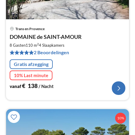
Trans en Provence
Pri
DOMAINE de SAINT-AMOUR
va
€
2
8 Gasten
110 m
4
Slaapkamers
Pe
2 Beoordelingen
na
Gratis afzegging
10% Last minute
€
138
vanaf
/ Nacht
10%