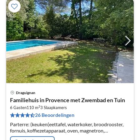
Draguignan
Pri
Familiehuis in Provence met Zwembad en Tuin
va
2
€
6 Gasten
110 m
3
Slaapkamers
26 Beoordelingen
Pe
na
Parterre: (keuken(eettafel, waterkoker, broodrooster,
fornuis, koffiezetapparaat, oven, magnetron,
afwasmachine, koelkast), woon/eetkamer(TV, zithoek),