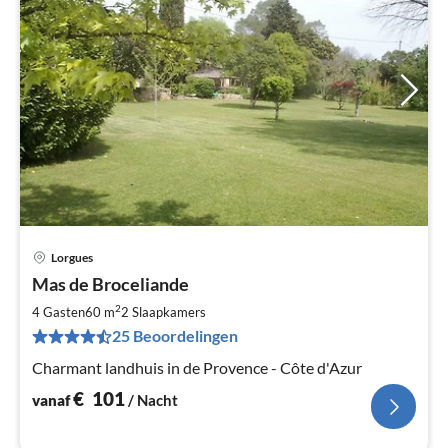
Lorgues
Pri
Mas de Broceliande
va
€
2
4 Gasten
60 m
2
Slaapkamers
Pe
25 Beoordelingen
na
Charmant landhuis in de Provence - Côte d'Azur
€
101
vanaf
/ Nacht