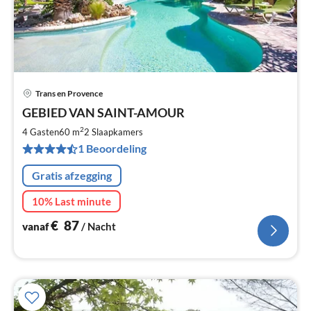
Trans en Provence
Pri
GEBIED VAN SAINT-AMOUR
va
€
2
4 Gasten
60 m
2
Slaapkamers
Pe
1 Beoordeling
na
Gratis afzegging
10% Last minute
€
87
vanaf
/ Nacht