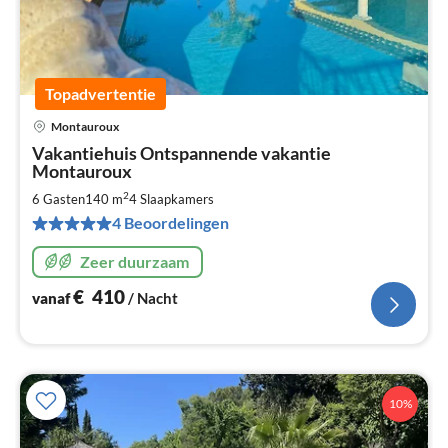
Topadvertentie
Montauroux
Pri
Vakantiehuis Ontspannende vakantie
va
Montauroux
€
2
6 Gasten
140 m
4
Slaapkamers
Pe
na
4 Beoordelingen
Zeer duurzaam
€
410
vanaf
/ Nacht
10%