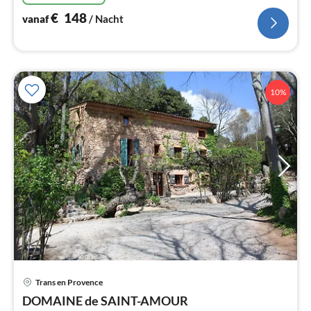
€
148
vanaf
/ Nacht
10%
Trans en Provence
Pri
DOMAINE de SAINT-AMOUR
va