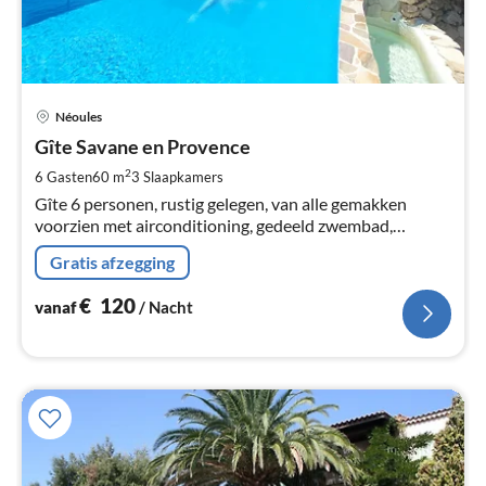
Pri
Néoules
va
€
Gîte Savane en Provence
Pe
2
6 Gasten
60 m
3
Slaapkamers
na
Gîte 6 personen, rustig gelegen, van alle gemakken
voorzien met airconditioning, gedeeld zwembad,
beveiligde parking.
Gratis afzegging
€
120
vanaf
/ Nacht