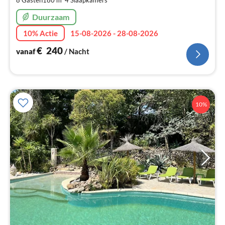
na
Duurzaam
10% Actie
15-08-2026 - 28-08-2026
€
240
vanaf
/ Nacht
10%