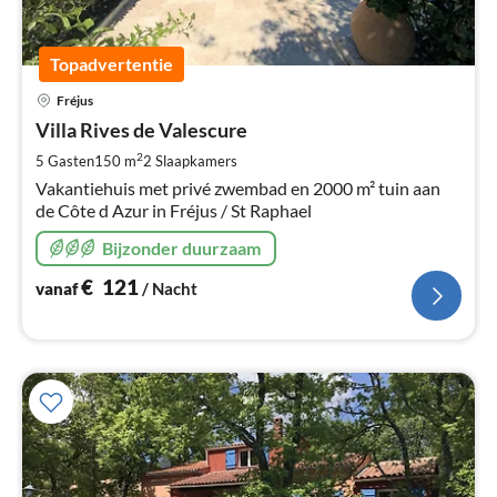
Topadvertentie
Pri
Fréjus
va
€
Villa Rives de Valescure
Pe
2
5 Gasten
150 m
2
Slaapkamers
na
Vakantiehuis met privé zwembad en 2000 m² tuin aan
de Côte d Azur in Fréjus / St Raphael
Bijzonder duurzaam
€
121
vanaf
/ Nacht