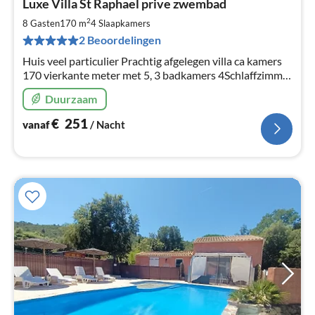
Luxe Villa St Raphael prive zwembad
va
€
2
8 Gasten
170 m
4
Slaapkamers
Pe
2 Beoordelingen
na
Huis veel particulier Prachtig afgelegen villa ca kamers
170 vierkante meter met 5, 3 badkamers 4Schlaffzimmer
Schone tuin met gazon plat.
Duurzaam
€
251
vanaf
/ Nacht