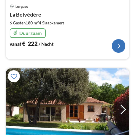
Pri
Lorgues
va
€
La Belvédère
Pe
2
6 Gasten
180 m
4
Slaapkamers
na
Duurzaam
€
222
vanaf
/ Nacht