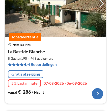
Topadvertentie
Nans-les-Pins
Pri
La Bastide Blanche
va
€
2
8 Gasten
190 m
4
Slaapkamers
Pe
4 Beoordelingen
na
Gratis afzegging
5% Last minute
07-08-2026 - 06-09-2026
€
286
vanaf
/ Nacht