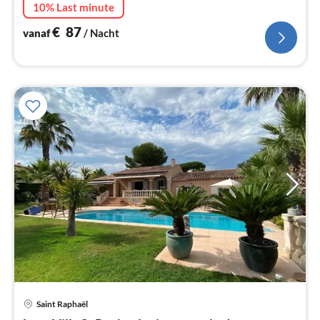
10% Last minute
€
87
vanaf
/ Nacht
Saint Raphaël
Pri