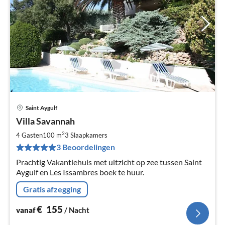
Saint Aygulf
Pri
Villa Savannah
va
€
2
4 Gasten
100 m
3
Slaapkamers
Pe
3 Beoordelingen
na
Prachtig Vakantiehuis met uitzicht op zee tussen Saint
Aygulf en Les Issambres boek te huur.
Gratis afzegging
€
155
vanaf
/ Nacht