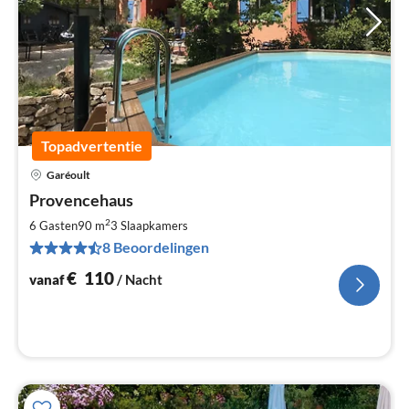
Topadvertentie
Garéoult
Pri
Provencehaus
va
€
2
6 Gasten
90 m
3
Slaapkamers
Pe
8 Beoordelingen
na
€
110
vanaf
/ Nacht