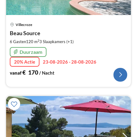
Pri
Villecroze
va
€
Beau Source
Pe
2
6 Gasten
120 m
3
Slaapkamers (+1)
na
Duurzaam
20% Actie
23-08-2026 - 28-08-2026
€
170
vanaf
/ Nacht