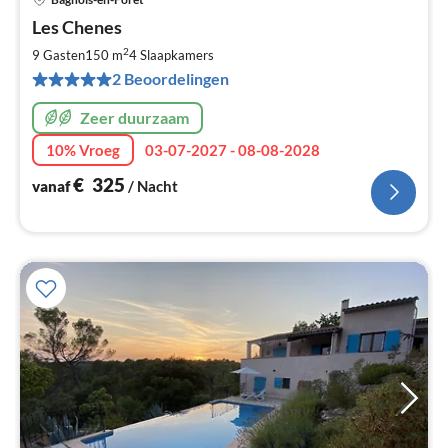
Pri
Les Chenes
va
€
2
9 Gasten
150 m
4
Slaapkamers
Pe
2 Beoordelingen
na
Zeer duurzaam
10% Vroeg
03-07-2027 - 08-08-2028
€
325
vanaf
/ Nacht