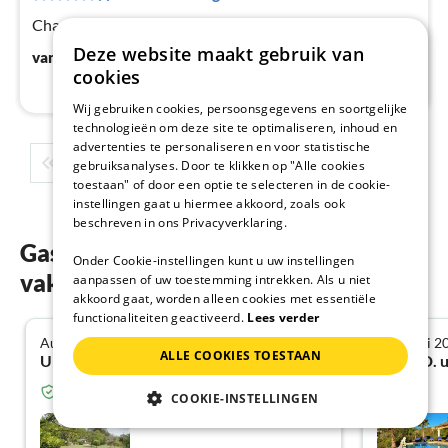
na
Charmant landhuis in de Provence - Côte d'Azur
Deze website maakt gebruik van
€
101
vanaf
/ Nacht
cookies
Wij gebruiken cookies, persoonsgegevens en soortgelijke
technologieën om deze site te optimaliseren, inhoud en
advertenties te personaliseren en voor statistische
1
2
3
4
5
...
gebruiksanalyses. Door te klikken op "Alle cookies
toestaan" of door een optie te selecteren in de cookie-
instellingen gaat u hiermee akkoord, zoals ook
beschreven in ons Privacyverklaring.
Gastenbeoordelingen van onze
Onder Cookie-instellingen kunt u uw instellingen
vakantiewoningen in Var
aanpassen of uw toestemming intrekken. Als u niet
akkoord gaat, worden alleen cookies met essentiële
functionaliteiten geactiveerd.
Lees verder
Augustus 2025
Februari 2
5.0
ALLE COOKIES TOESTAAN
Ulli F. uit Marklohe
Lukas D. 
Geverifieerde gast van Vakantiehuisnu.nl
COOKIE-INSTELLINGEN
Mas de Broceliande