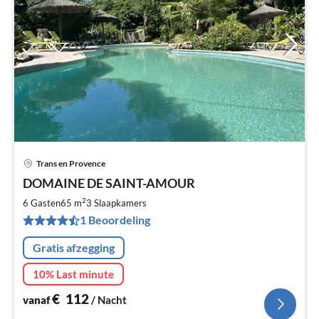
Trans en Provence
Pri
DOMAINE DE SAINT-AMOUR
va
€
2
6 Gasten
65 m
3
Slaapkamers
Pe
1 Beoordeling
na
Gratis afzegging
10% Last minute
€
112
vanaf
/ Nacht