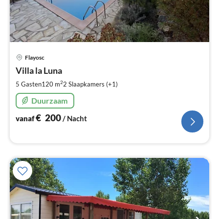
Pri
Flayosc
va
€
Villa la Luna
Pe
2
5 Gasten
120 m
2
Slaapkamers (+1)
na
Duurzaam
€
200
vanaf
/ Nacht