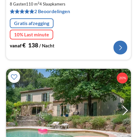
€
2
8 Gasten
110 m
4
Slaapkamers
Pe
2 Beoordelingen
na
Gratis afzegging
10% Last minute
€
138
vanaf
/ Nacht
20%