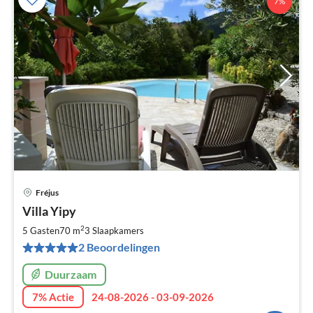
7%
Fréjus
Pri
Villa Yipy
va
€
2
5 Gasten
70 m
3
Slaapkamers
Pe
2 Beoordelingen
na
Duurzaam
7% Actie
24-08-2026 - 03-09-2026