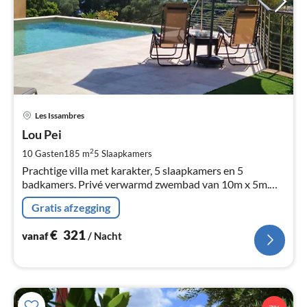
Pri
Les Issambres
va
€
Lou Pei
Pe
2
10 Gasten
185 m
5
Slaapkamers
na
Prachtige villa met karakter, 5 slaapkamers en 5
badkamers. Privé verwarmd zwembad van 10m x 5m.
Schitterend uitzicht op zee. 3 grote terrasgebieden.
Gratis afzegging
Airconditioning in alle kamers. Charme.
€
321
vanaf
/ Nacht