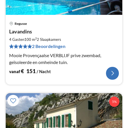
Regusse
Pri
Lavandins
va
€
2
4 Gasten
100 m
2
Slaapkamers
Pe
2 Beoordelingen
na
Mooie Provençaalse VERBLIJF prive zwembad,
geïsoleerde en omheinde tuin.
€
151
vanaf
/ Nacht
5%