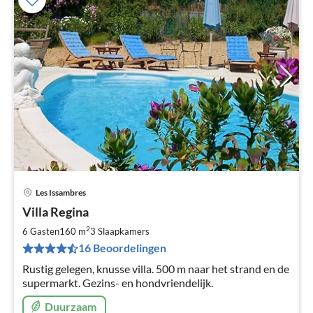
Les Issambres
Pri
Villa Regina
va
€
2
6 Gasten
160 m
3
Slaapkamers
Pe
16 Beoordelingen
na
Rustig gelegen, knusse villa. 500 m naar het strand en de
supermarkt. Gezins- en hondvriendelijk.
Duurzaam