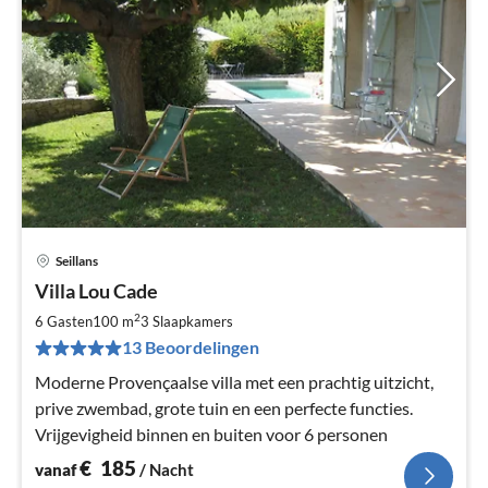
Seillans
Pri
Villa Lou Cade
va
€
2
6 Gasten
100 m
3
Slaapkamers
Pe
13 Beoordelingen
na
Moderne Provençaalse villa met een prachtig uitzicht,
prive zwembad, grote tuin en een perfecte functies.
Vrijgevigheid binnen en buiten voor 6 personen
€
185
vanaf
/ Nacht