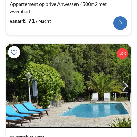
Appartement op prive Anwessen 4500m2 met
zwembad
€
71
vanaf
/ Nacht
10%
Bagnols-en-Foret