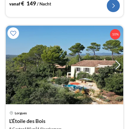
€
149
vanaf
/ Nacht
10%
Pri
Lorgues
va
€
L’Étoile des Bois
Pe
2
8 Gasten
180 m
4
Slaapkamers