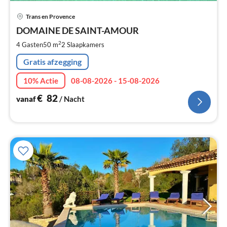
Pri
Trans en Provence
va
€
DOMAINE DE SAINT-AMOUR
Pe
2
4 Gasten
50 m
2
Slaapkamers
na
Gratis afzegging
10% Actie
08-08-2026 - 15-08-2026
€
82
vanaf
/ Nacht