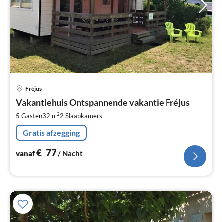
Pri
Fréjus
va
€
Vakantiehuis Ontspannende vakantie Fréjus
Pe
2
5 Gasten
32 m
2
Slaapkamers
na
Gratis afzegging
€
77
vanaf
/ Nacht