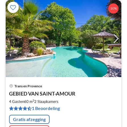
10%
Trans en Provence
Pri
GEBIED VAN SAINT-AMOUR
va
€
2
4 Gasten
60 m
2
Slaapkamers
Pe
1 Beoordeling
na
Gratis afzegging