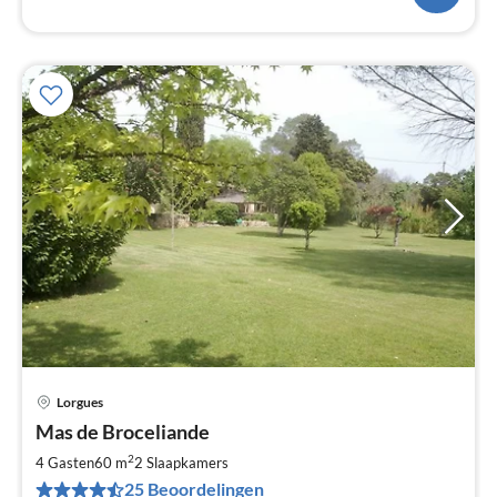
Lorgues
Pri
Mas de Broceliande
va
€
2
4 Gasten
60 m
2
Slaapkamers
Pe
25 Beoordelingen