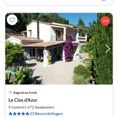
10%
Bagnols en Forêt
Pri
Le Clos d'Azur
va
€
2
4 Gasten
55 m
2
Slaapkamers
Pe
23 Beoordelingen
na