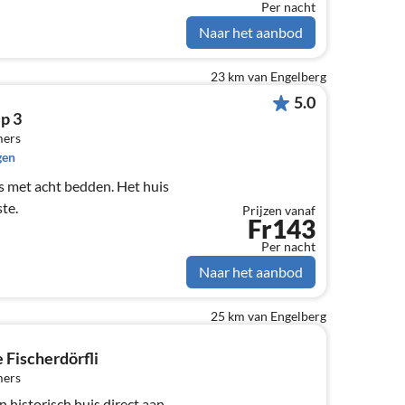
Per nacht
Naar het aanbod
23 km van Engelberg
5.0
p 3
mers
gen
s met acht bedden. Het huis
ste.
Prijzen vanaf
Fr143
Per nacht
Naar het aanbod
25 km van Engelberg
e Fischerdörfli
mers
 historisch huis direct aan