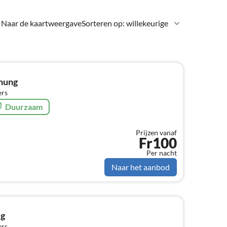
Naar de kaartweergave
Sorteren op: willekeurige
nung
ers
Duurzaam
Prijzen vanaf
Fr100
Per nacht
Naar het aanbod
eg
ers