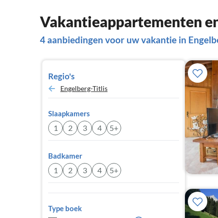
Vakantieappartementen en 
4 aanbiedingen voor uw vakantie in Engelb
Regio's
Engelberg-Titlis
Slaapkamers
1
2
3
4
5+
Badkamer
1
2
3
4
5+
Type boek