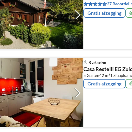
27 Beoordeli
Gratis afzegging
Gurtnellen
Casa Restelli EG Zui
2
5 Gasten
42 m
1
Slaapkame
Gratis afzegging