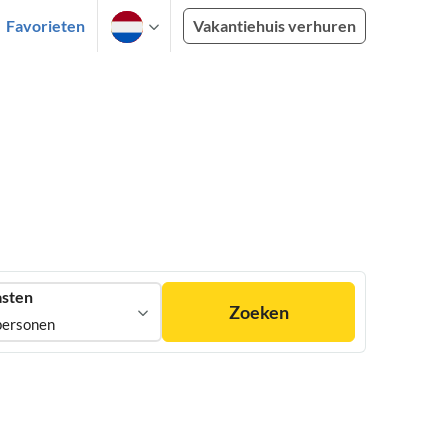
Favorieten
Vakantiehuis verhuren
sten
Zoeken
personen