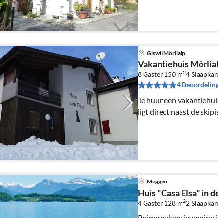
Giswil Mörlialp
Vakantiehuis Mörlial
2
8 Gasten
150 m
4
Slaapka
4 Beoordelin
Te huur een vakantiehui
ligt direct naast de skipi
Meggen
Huis "Casa Elsa" in d
2
4 Gasten
128 m
2
Slaapka
Ruime vakantiewoning in