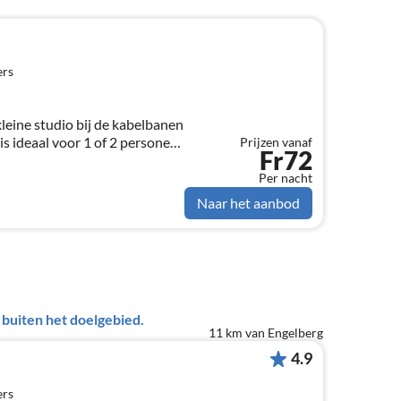
ers
leine studio bij de kabelbanen
is ideaal voor 1 of 2 personen
Prijzen vanaf
Fr72
erderij
Per nacht
Naar het aanbod
uiten het doelgebied.
11 km van Engelberg
4.9
ers