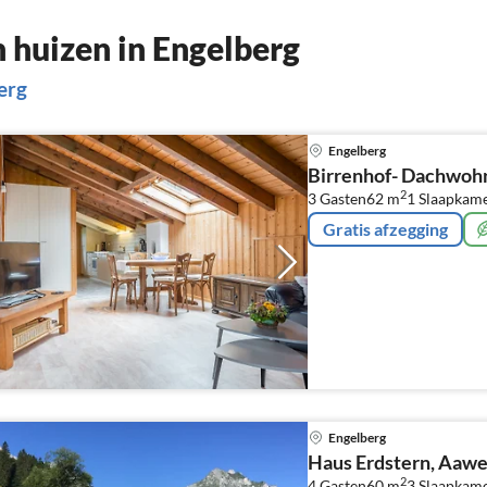
huizen in Engelberg
erg
Engelberg
Birrenhof- Dachwoh
2
3 Gasten
62 m
1
Slaapkam
Gratis afzegging
Engelberg
Haus Erdstern, Aaw
2
4 Gasten
60 m
3
Slaapkam