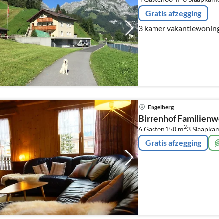
Gratis afzegging
3 kamer vakantiewoning 
Engelberg
Birrenhof Familien
2
6 Gasten
150 m
3
Slaapka
Gratis afzegging