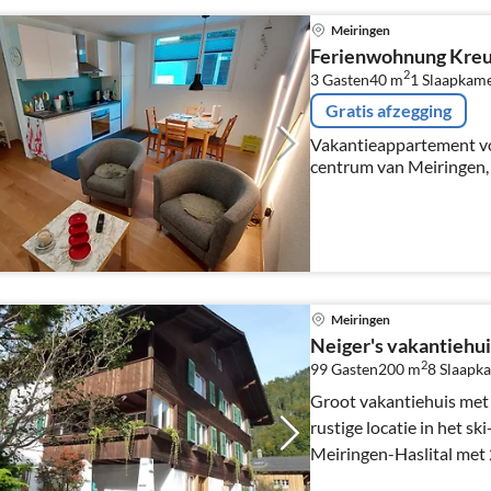
Meiringen
Ferienwohnung Kreu
2
3 Gasten
40 m
1
Slaapkame
Gratis afzegging
Vakantieappartement vo
centrum van Meiringen, 
grond
Meiringen
Neiger's vakantiehui
2
99 Gasten
200 m
8
Slaapk
Groot vakantiehuis met
rustige locatie in het s
Meiringen-Haslital met
ideaal voor gezinnen en