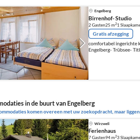
Engelberg
Birrenhof- Studio
2
2 Gasten
25 m
1
Slaapkam
Gratis afzegging
comfortabel ingerichte k
Engelberg- Trübsee- Titl
rustig gelegen in een bo
daties in de buurt van Engelberg
ommodaties komen overeen met uw zoekopdracht, maar liggen b
Wirzweli
Ferienhaus
2
7 Gasten
94 m
3
Slaapkam