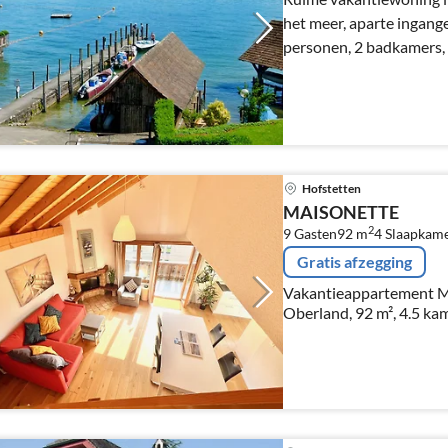
het meer, aparte ingange
personen, 2 badkamers, 
Hofstetten
MAISONETTE
2
9 Gasten
92 m
4
Slaapkame
Gratis afzegging
Vakantieappartement 
Oberland, 92 m², 4.5 kam
speeltuin en Ballenberg.