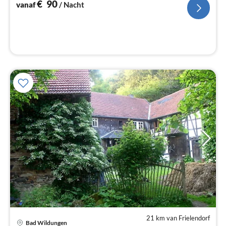
na
€
90
vanaf
/ Nacht
21 km van Frielendorf
Bad Wildungen