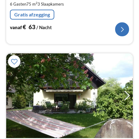
2
6 Gasten
75 m
3
Slaapkamers
Pe
na
Gratis afzegging
€
63
vanaf
/ Nacht