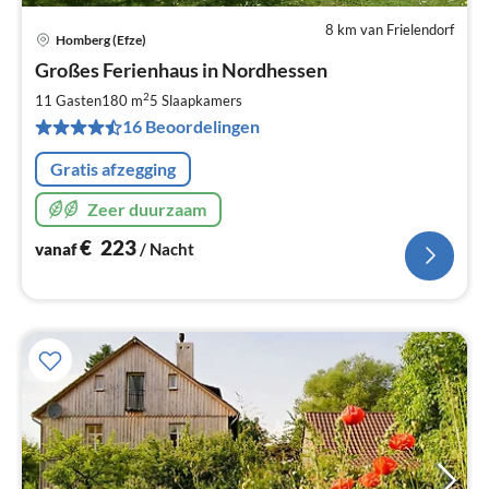
8 km van Frielendorf
Homberg (Efze)
Pri
Großes Ferienhaus in Nordhessen
va
€
2
11 Gasten
180 m
5
Slaapkamers
Pe
16 Beoordelingen
na
Gratis afzegging
Zeer duurzaam
€
223
vanaf
/ Nacht