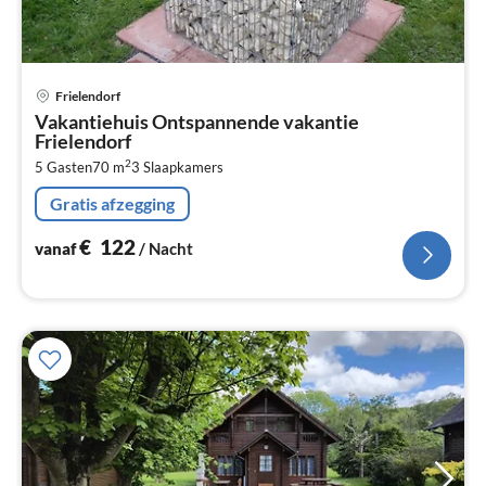
Pri
Frielendorf
va
Vakantiehuis Ontspannende vakantie
€
Frielendorf
Pe
2
5 Gasten
70 m
3
Slaapkamers
na
Gratis afzegging
€
122
vanaf
/ Nacht