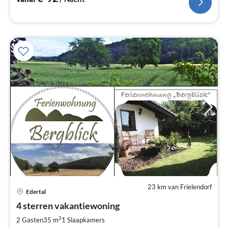
23 km van Frielendorf
Pri
Edertal
va
€
4 sterren vakantiewoning
Pe
2
2 Gasten
35 m
1
Slaapkamers