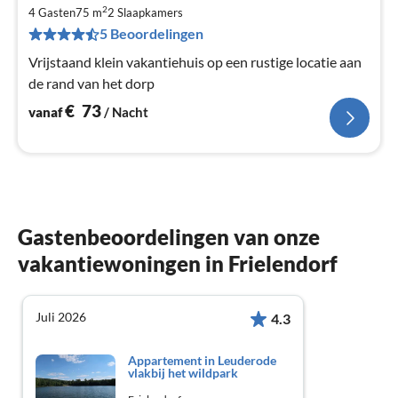
€
2
4 Gasten
75 m
2
Slaapkamers
Pe
5 Beoordelingen
na
Vrijstaand klein vakantiehuis op een rustige locatie aan
de rand van het dorp
€
73
vanaf
/ Nacht
Gastenbeoordelingen van onze
vakantiewoningen in Frielendorf
Juli 2026
4.3
Appartement in Leuderode
vlakbij het wildpark