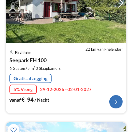
22 km van Frielendorf
Pri
Kirchheim
va
€
Seepark FH 100
Pe
2
6 Gasten
75 m
3
Slaapkamers
na
Gratis afzegging
5% Vroeg
29-12-2026 - 02-01-2027
€
94
vanaf
/ Nacht