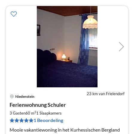
23 km van Frielendorf
Niedenstein
Pri
Ferienwohnung Schuler
va
€
2
3 Gasten
60 m
1
Slaapkamers
Pe
1 Beoordeling
na
Mooie vakantiewoning in het Kurhessischen Bergland