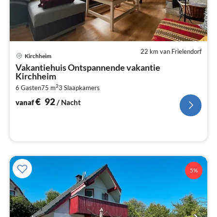
22 km van Frielendorf
Pri
Kirchheim
va
Vakantiehuis Ontspannende vakantie
€
Kirchheim
Pe
2
6 Gasten
75 m
3
Slaapkamers
na
€
92
vanaf
/ Nacht
5%