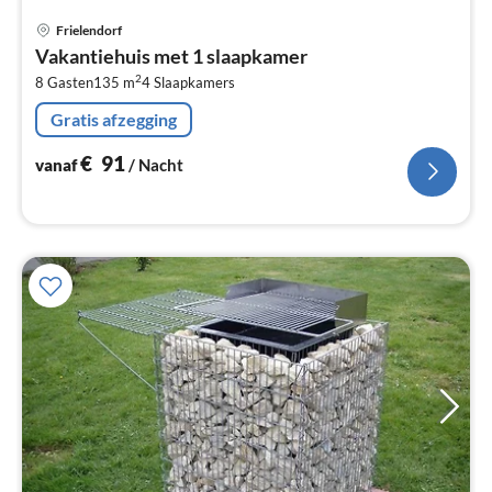
Pri
Frielendorf
va
Vakantiehuis met 1 slaapkamer
€
2
8 Gasten
135 m
4
Slaapkamers
Pe
na
Gratis afzegging
€
91
vanaf
/ Nacht