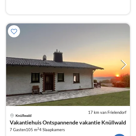
17 km van Frielendorf
Pri
Knüllwald
va
Vakantiehuis Ontspannende vakantie Knüllwald
€
2
7 Gasten
105 m
4
Slaapkamers
Pe