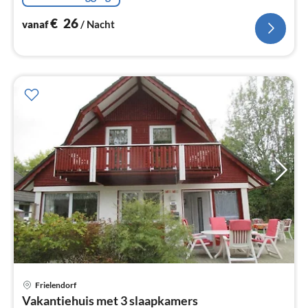
€
26
vanaf
/ Nacht
Pri
Frielendorf
va
Vakantiehuis met 3 slaapkamers
€