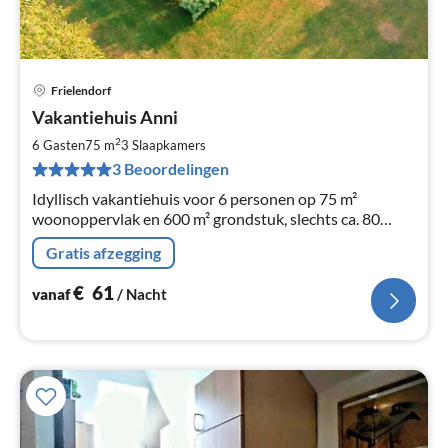
Frielendorf
Pri
Vakantiehuis Anni
va
€
2
6 Gasten
75 m
3
Slaapkamers
Pe
3 Beoordelingen
na
Idyllisch vakantiehuis voor 6 personen op 75 m²
woonoppervlak en 600 m² grondstuk, slechts ca. 80
meter naar het meer, veel wellness- en
Gratis afzegging
recreatiemogelijkheden in het vakantiepark
€
61
vanaf
/ Nacht