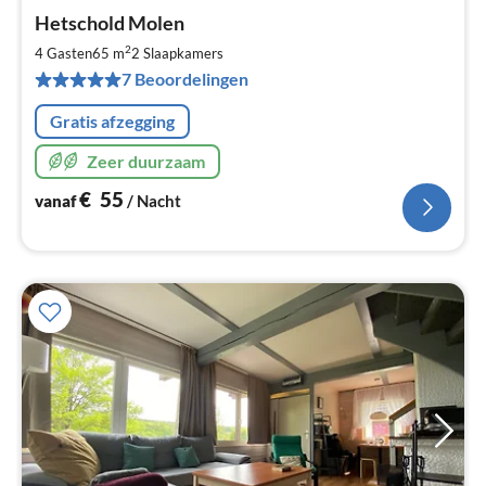
Pri
Hetschold Molen
va
€
2
4 Gasten
65 m
2
Slaapkamers
Pe
7 Beoordelingen
na
Gratis afzegging
Zeer duurzaam
€
55
vanaf
/ Nacht