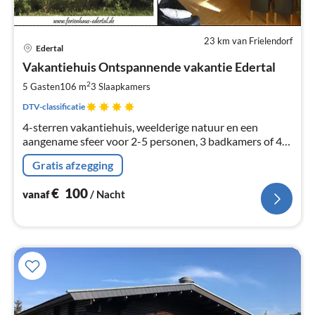
23 km van Frielendorf
Pri
Edertal
va
€
Vakantiehuis Ontspannende vakantie Edertal
Pe
2
5 Gasten
106 m
3
Slaapkamers
na
DTV-classificatie
4-sterren vakantiehuis, weelderige natuur en een
aangename sfeer voor 2-5 personen, 3 badkamers of 4*
appartement 'Bergblick'
Gratis afzegging
€
100
vanaf
/ Nacht