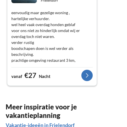
Frielendorf
eenvoudig maar gezelige woning ,
hartelijke verhuurder.
wel heel vaak overdag honden geblaf
voor ons niet zo hinderlijk omdat wij er
overdag toch niet waren.
verder rustig
boodschapen doen is wel verder als
beschrijving.
prachtige omgeving restaurant 3 km,
prijs kwaliteit goed .
fijne dagen hier gehad.
€27
vanaf
Nacht
FAM J.A.ADRIAANSE
Meer inspiratie voor je
vakantieplanning
Vakantie-ideeën in Frielendorf