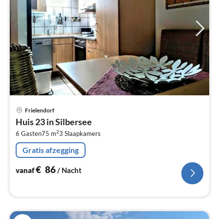
Pri
Frielendorf
va
Huis 23 in Silbersee
€
2
6 Gasten
75 m
3
Slaapkamers
Pe
na
Gratis afzegging
€
86
vanaf
/ Nacht