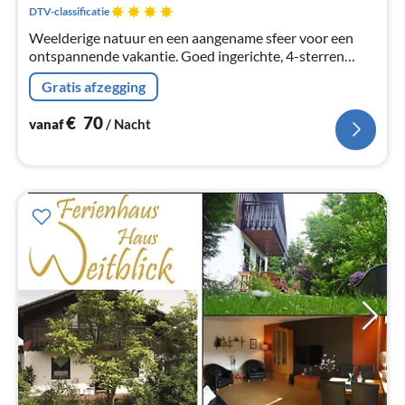
na
DTV-classificatie
Weelderige natuur en een aangename sfeer voor een
ontspannende vakantie. Goed ingerichte, 4-sterren
gecertificeerde niet-rokers vakantiewoning met een
Gratis afzegging
prachtig uitzicht
€
70
vanaf
/ Nacht