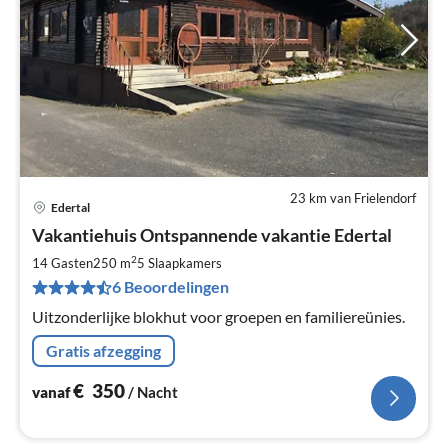
23 km van Frielendorf
Edertal
Pri
Vakantiehuis Ontspannende vakantie Edertal
va
€
2
14 Gasten
250 m
5
Slaapkamers
Pe
6 Beoordelingen
na
Uitzonderlijke blokhut voor groepen en familiereünies.
Gratis afzegging
€
350
vanaf
/ Nacht