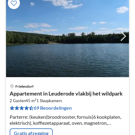
Frielendorf
Pri
Appartement in Leuderode vlakbij het wildpark
va
2
€
2 Gasten
45 m
1
Slaapkamers
69 Beoordelingen
Pe
na
Parterre: (keuken(broodrooster, fornuis(6 kookplaten,
elektrisch), koffiezetapparaat, oven, magnetron,
koelkast(+ vriesvak)), woon/eetkamer(TV(satelliet)
Gratis afzegging