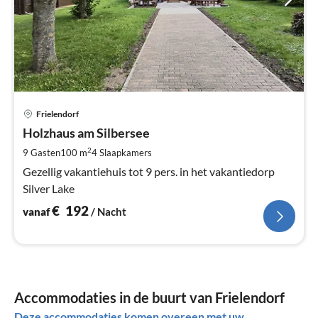
Pri
Frielendorf
va
€
Holzhaus am Silbersee
Pe
2
9 Gasten
100 m
4
Slaapkamers
na
Gezellig vakantiehuis tot 9 pers. in het vakantiedorp
Silver Lake
€
192
vanaf
/ Nacht
Accommodaties in de buurt van Frielendorf
Deze accommodaties komen overeen met uw