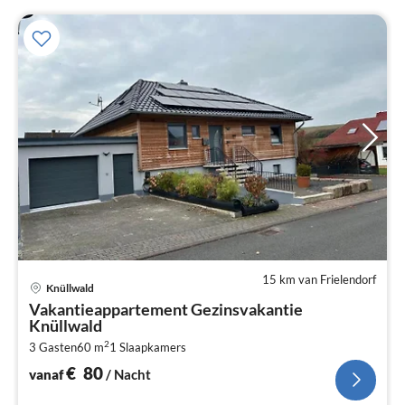
15 km van Frielendorf
Pri
Knüllwald
va
Vakantieappartement Gezinsvakantie
€
Knüllwald
Pe
2
3 Gasten
60 m
1
Slaapkamers
na
€
80
vanaf
/ Nacht