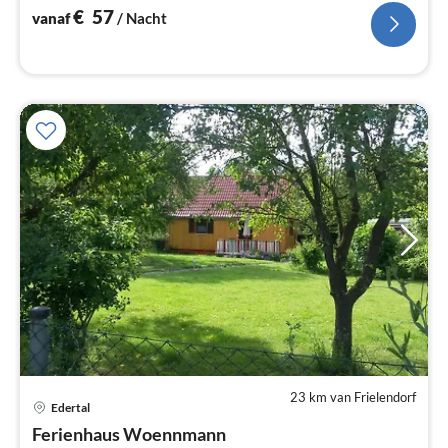
€
57
vanaf
/ Nacht
23 km van Frielendorf
Edertal
Pri
Ferienhaus Woennmann
va