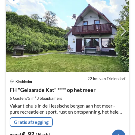
22 km van Frielendorf
Pri
Kirchheim
va
€
FH "Gelaarsde Kat" **** op het meer
Pe
2
6 Gasten
75 m
3
Slaapkamers
na
Vakantiehuis in de Hessische bergen aan het meer -
pure recreatie en sport, rust en ontspanning, het hele
jaar door - vakantie in het midden van Duitsland tot 6
Gratis afzegging
personen - in natuur en rust.
€
92
vanaf
/ Nacht