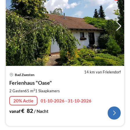
14 km van Frielendorf
Pri
Bad Zwesten
va
€
Ferienhaus "Oase"
Pe
2
2 Gasten
65 m
1
Slaapkamers
na
20% Actie
01-10-2026 - 31-10-2026
€
82
vanaf
/ Nacht