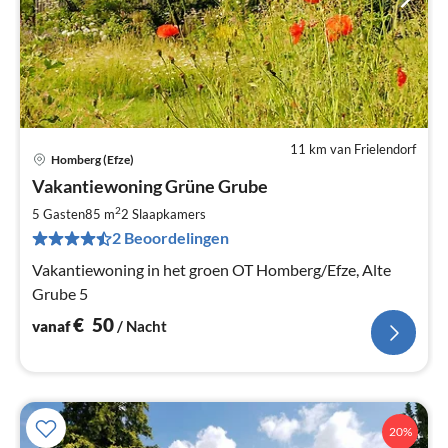
11 km van Frielendorf
Homberg (Efze)
Pri
Vakantiewoning Grüne Grube
va
€
2
5 Gasten
85 m
2
Slaapkamers
Pe
2 Beoordelingen
na
Vakantiewoning in het groen OT Homberg/Efze, Alte
Grube 5
€
50
vanaf
/ Nacht
20%