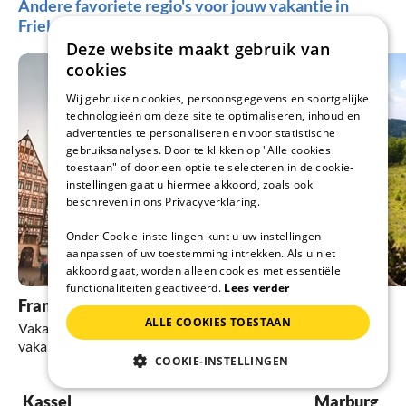
Andere favoriete regio's voor jouw vakantie in
Frielendorf
Deze website maakt gebruik van
cookies
Wij gebruiken cookies, persoonsgegevens en soortgelijke
technologieën om deze site te optimaliseren, inhoud en
advertenties te personaliseren en voor statistische
gebruiksanalyses. Door te klikken op "Alle cookies
toestaan" of door een optie te selecteren in de cookie-
instellingen gaat u hiermee akkoord, zoals ook
beschreven in ons Privacyverklaring.
Onder Cookie-instellingen kunt u uw instellingen
aanpassen of uw toestemming intrekken. Als u niet
akkoord gaat, worden alleen cookies met essentiële
functionaliteiten geactiveerd.
Lees verder
Frankenau
Werratal
ALLE COOKIES TOESTAAN
Vakantiehuizen en
Vakantiehuizen en
vakantiewoningen
vakantiewoningen
COOKIE-INSTELLINGEN
Kassel
Marburg