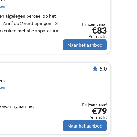
gen
en afgelegen perceel op het
 75m² op 2 verdiepingen - 3
Prijzen vanaf
€83
keuken met alle apparatuur
Per nacht
Naar het aanbod
5.0
ers
gen
Prijzen vanaf
de woning aan het
€79
Per nacht
Naar het aanbod