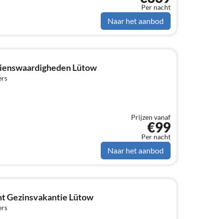
hele jaar door gehuurd
Per nacht
Naar het aanbod
zienswaardigheden Lütow
ers
Prijzen vanaf
€99
Per nacht
Naar het aanbod
t Gezinsvakantie Lütow
ers