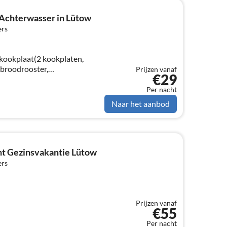
 Achterwasser in Lütow
ers
kookplaat(2 kookplaten,
 broodrooster,
Prijzen vanaf
€29
ast(+ vriesvak)),
laapbank, TV(satelliet)
Per nacht
Naar het aanbod
t Gezinsvakantie Lütow
ers
Prijzen vanaf
€55
Per nacht