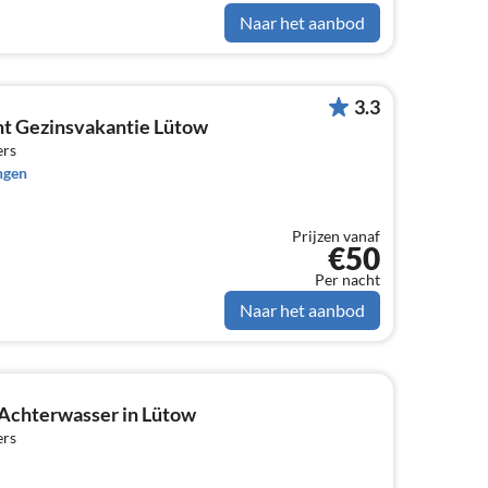
Naar het aanbod
3.3
t Gezinsvakantie Lütow
ers
ngen
Prijzen vanaf
€50
Per nacht
Naar het aanbod
 Achterwasser in Lütow
ers