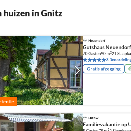
huizen in Gnitz
Neuendorf
Gutshaus Neuendorf 
2
70 Gasten
90 m
21
Slaapk
3 Beoordelin
Gratis afzegging
tentie
Lütow
Familievakantie op
2
5 Gasten
75 m
2
Slaapkam