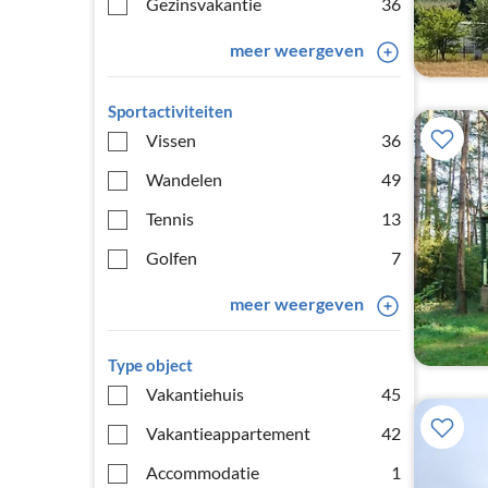
Gezinsvakantie
36
meer weergeven
Sportactiviteiten
Vissen
36
Wandelen
49
Tennis
13
Golfen
7
meer weergeven
Type object
Vakantiehuis
45
Vakantieappartement
42
Accommodatie
1