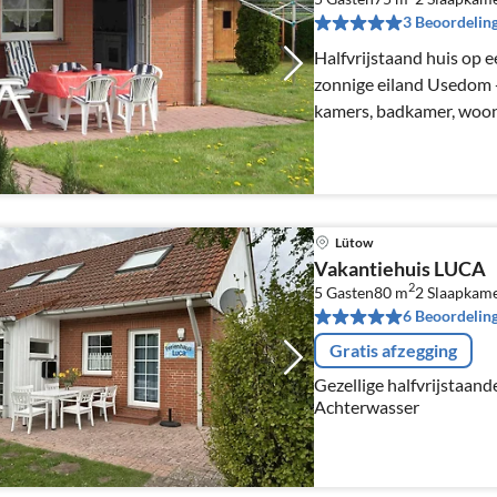
3 Beoordelin
Halfvrijstaand huis op e
zonnige eiland Usedom -
kamers, badkamer, woon
en zonnig terras
Lütow
Vakantiehuis LUCA
2
5 Gasten
80 m
2
Slaapkam
6 Beoordelin
Gratis afzegging
Gezellige halfvrijstaan
Achterwasser