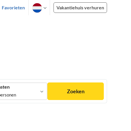
Favorieten
Vakantiehuis verhuren
sten
Zoeken
personen