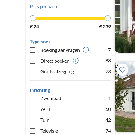
Prijs per nacht
€
24
€
339
Type boek
7
Boeking aanvragen
88
Direct boeken
Gratis afzegging
73
Inrichting
Zwembad
1
WiFi
60
Tuin
42
Televisie
74