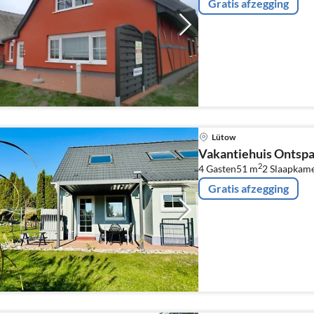
Gratis afzegging
Lütow
Vakantiehuis Ontsp
2
4 Gasten
51 m
2
Slaapkam
Gratis afzegging