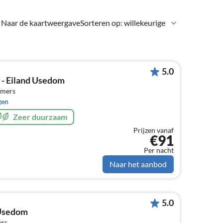
Naar de kaartweergave
Sorteren op: willekeurige
5.0
- Eiland Usedom
amers
gen
Zeer duurzaam
Prijzen vanaf
€91
Per nacht
Naar het aanbod
5.0
 Usedom
ers