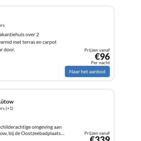
ers
akantiehuis over 2
armd met terras en carpot
ar door.
Prijzen vanaf
€96
Per nacht
Naar het aanbod
Lütow
rs (+1)
schilderachtige omgeving aan
tow, bij de Oostzeebadplaats
Prijzen vanaf
€339
 eiland Usedom. De