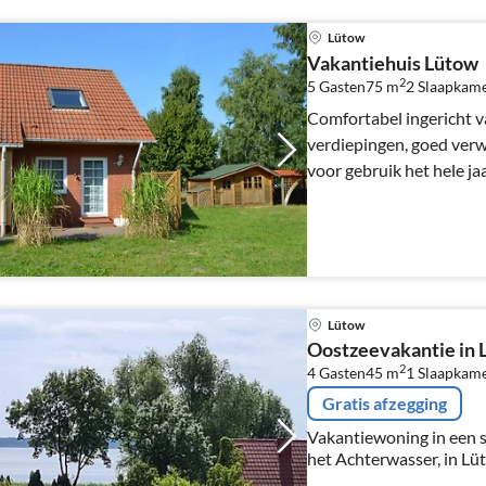
Lütow
Vakantiehuis Lütow
2
5 Gasten
75 m
2
Slaapkam
Comfortabel ingericht v
verdiepingen, goed verw
voor gebruik het hele ja
Lütow
Oostzeevakantie in 
2
4 Gasten
45 m
1
Slaapkame
Gratis afzegging
Vakantiewoning in een 
het Achterwasser, in Lü
Zinnowitz op het mooie