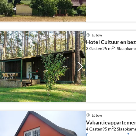
vakantiewoning kan het 
worden.
Lütow
Hotel Cultuur en be
2
3 Gasten
25 m
1
Slaapkam
Lütow
Vakantieappartemen
2
4 Gasten
95 m
2
Slaapkam