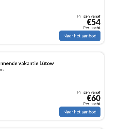
Prijzen vanaf
€54
Per nacht
Naar het aanbod
annende vakantie Lütow
ers
Prijzen vanaf
€60
Per nacht
Naar het aanbod