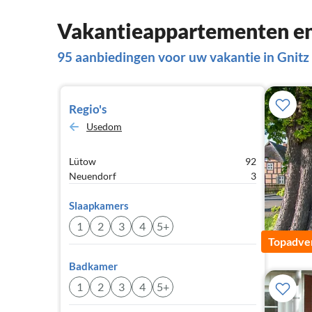
Vakantieappartementen en 
95 aanbiedingen voor uw vakantie in Gnitz
Regio's
Usedom
Lütow
92
Neuendorf
3
Slaapkamers
1
2
3
4
5+
Topadver
Badkamer
1
2
3
4
5+