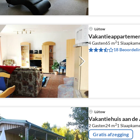
Lütow
Vakantieappartemen
2
4 Gasten
65 m
1
Slaapkam
18 Beoordeli
Lütow
Vakantiehuis aan de
2
2 Gasten
24 m
1
Slaapkam
Gratis afzegging