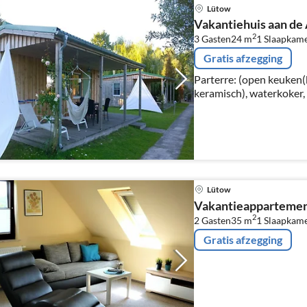
Lütow
Vakantiehuis aan de
2
3 Gasten
24 m
1
Slaapkam
Gratis afzegging
Parterre: (open keuken(
keramisch), waterkoker,
koffiezetapparaat, koelk
woon/eetkamer(2-pers. s
Lütow
Vakantieappartemen
2
2 Gasten
35 m
1
Slaapkam
Gratis afzegging