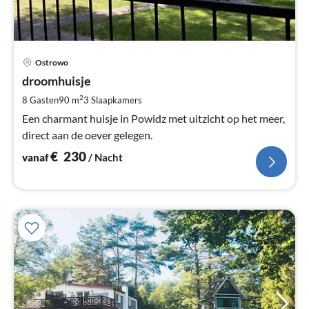
Pri
Ostrowo
va
€
droomhuisje
Pe
2
8 Gasten
90 m
3
Slaapkamers
na
Een charmant huisje in Powidz met uitzicht op het meer,
direct aan de oever gelegen.
€
230
vanaf
/ Nacht