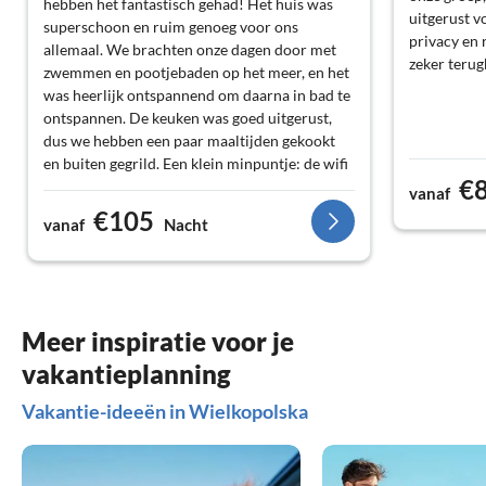
hebben het fantastisch gehad! Het huis was
uitgerust 
superschoon en ruim genoeg voor ons
privacy en 
allemaal. We brachten onze dagen door met
zeker teru
zwemmen en pootjebaden op het meer, en het
was heerlijk ontspannend om daarna in bad te
ontspannen. De keuken was goed uitgerust,
dus we hebben een paar maaltijden gekookt
en buiten gegrild. Een klein minpuntje: de wifi
€
was soms wat zwak, maar eerlijk gezegd was
vanaf
het fijn om even te ontspannen. Ik kom zeker
€105
vanaf
Nacht
terug voor nog een ontspannend uitje!
Meer inspiratie voor je
vakantieplanning
Vakantie-ideeën in Wielkopolska