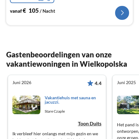
€
105
vanaf
/ Nacht
Gastenbeoordelingen van onze
vakantiewoningen in Wielkopolska
Juni 2026
Juni 2025
4.4
Vakantiehuis met sauna en
jacuzzi.
Stare Czaple
Toon Duits
Het pand i
ontworpen,
Ik verbleef hier onlangs met mijn gezin en we
onze groep,