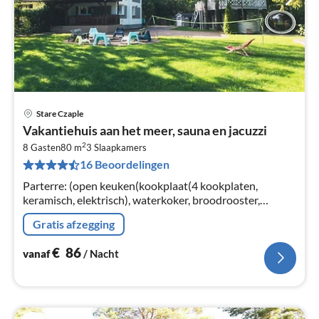
Stare Czaple
Pri
Vakantiehuis aan het meer, sauna en jacuzzi
va
2
€
8 Gasten
80 m
3
Slaapkamers
16 Beoordelingen
Pe
na
Parterre: (open keuken(kookplaat(4 kookplaten,
keramisch, elektrisch), waterkoker, broodrooster,
koffiezetapparaat, oven, magnetron, afwasmachine,
Gratis afzegging
koel-/vriescombinatie, wasmachine...
€
86
vanaf
/ Nacht