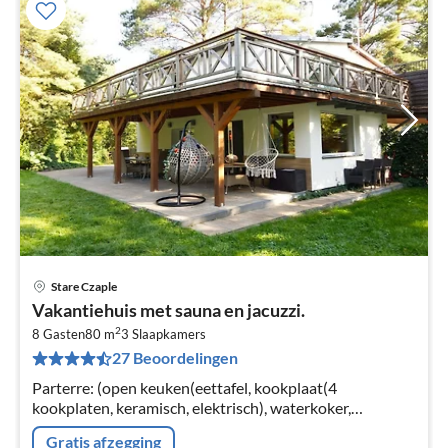
Stare Czaple
Pri
Vakantiehuis met sauna en jacuzzi.
va
2
€
8 Gasten
80 m
3
Slaapkamers
27 Beoordelingen
Pe
na
Parterre: (open keuken(eettafel, kookplaat(4
kookplaten, keramisch, elektrisch), waterkoker,
broodrooster, koffiezetapparaat, combimagnetron,
Gratis afzegging
afwasmachine, koel-/vriescombinatie, w...