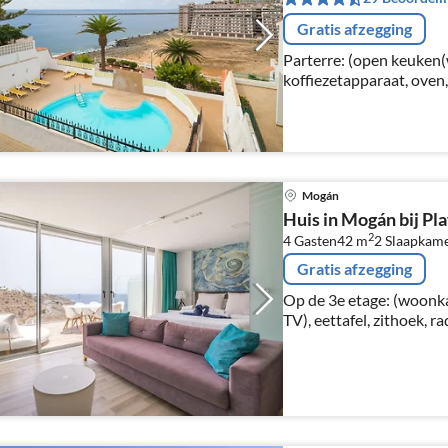
Gratis afzegging
Parterre: (open keuken(
koffiezetapparaat, oven
koelkast, vriezer, ), wo
TV, eettafel, zithoek)
Mogán
Huis in Mogán bij P
2
4 Gasten
42 m
2
Slaapkam
Gratis afzegging
Op de 3e etage: (woonk
TV), eettafel, zithoek, 
broodrooster, koffiezet
afwasmachine, koel-/vrie