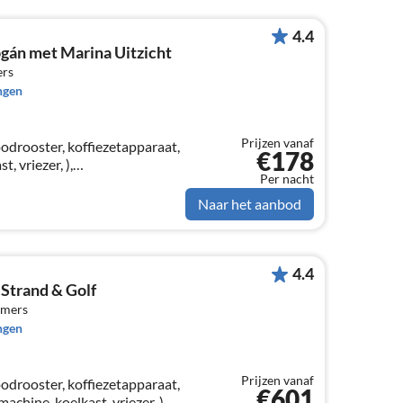
4.4
ogán met Marina Uitzicht
ers
ngen
Prijzen vanaf
drooster, koffiezetapparaat,
€178
, vriezer, ),
Per nacht
fel, zithoek), slaapkamer(1-
Naar het aanbod
4.4
j Strand & Golf
amers
ngen
Prijzen vanaf
drooster, koffiezetapparaat,
€601
chine, koelkast, vriezer, ),