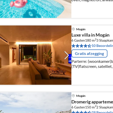
woon/eetkamer(TV, eetta
pers. bed)
Mogán
Luxe villa in Mogán
2
6 Gasten
180 m
3
Slaapka
10 Beoordeli
Gratis afzegging
Parterre: (woonkamer(b
(TV(flatscreen, satelliet
airconditioning), open 
Mogán
Dromerig appartemen
2
6 Gasten
150 m
2
Slaapka
29 Beoordeli