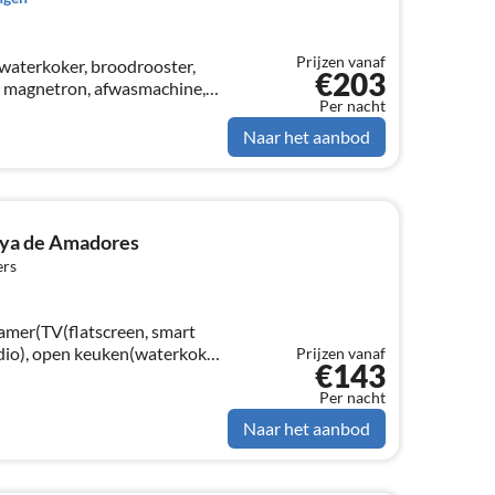
Prijzen vanaf
waterkoker, broodrooster,
€203
, magnetron, afwasmachine,
Per nacht
on/eetkamer(1-pers. slaapbank,
Naar het aanbod
laya de Amadores
ers
amer(TV(flatscreen, smart
radio), open keuken(waterkoker,
Prijzen vanaf
€143
apparaat, oven, magnetron,
sc...
Per nacht
Naar het aanbod