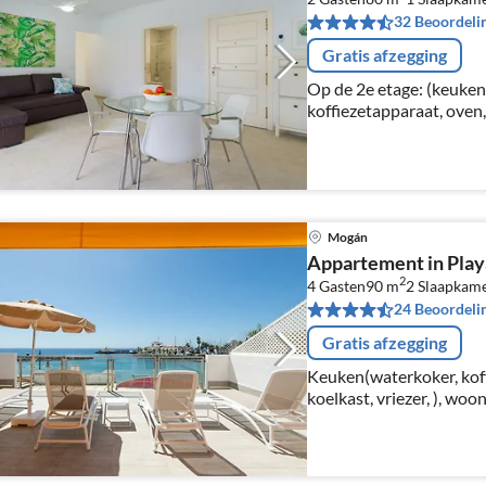
32 Beoordeli
Gratis afzegging
Op de 2e etage: (keuken
koffiezetapparaat, oven
koelkast, vriezer, Citru
eettafel, zithoek), slaa
Mogán
Appartement in Play
2
4 Gasten
90 m
2
Slaapkam
24 Beoordeli
Gratis afzegging
Keuken(waterkoker, kof
koelkast, vriezer, ), woo
zithoek), slaapkamer(2-
bed, 1-pers. bed)