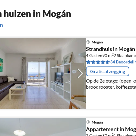
 huizen in Mogán
án
Mogán
Strandhuis in Mogán 
2
4 Gasten
90 m
2
Slaapkam
34 Beoordeli
Gratis afzegging
Op de 2e etage: (open 
broodrooster, koffiezet
koelkast, vriezer), woon
zithoek), slaapkamer(1-p
Mogán
Appartement in Mogá
2
2 Gasten
80 m
1
Slaapkam