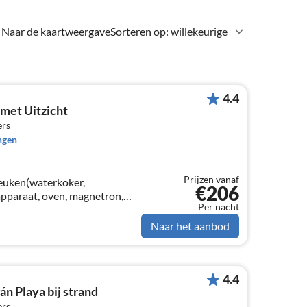
Naar de kaartweergave
Sorteren op: willekeurige
4.4
met Uitzicht
ers
ngen
Prijzen vanaf
keuken(waterkoker,
€206
apparaat, oven, magnetron,
Per nacht
/eetkamer(TV, eettafel,
ers. bed, 1-pers.
Naar het aanbod
4.4
n Playa bij strand
ers