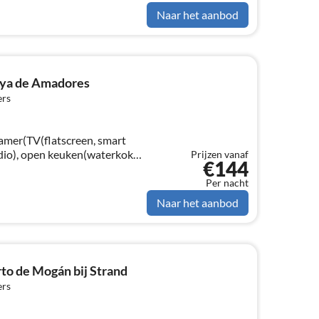
Naar het aanbod
laya de Amadores
ers
amer(TV(flatscreen, smart
radio), open keuken(waterkoker,
Prijzen vanaf
€144
apparaat, oven, magnetron,
sc...
Per nacht
Naar het aanbod
to de Mogán bij Strand
ers