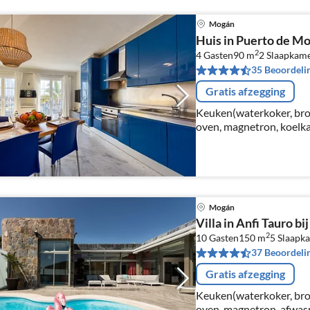
Mogán
Huis in Puerto de M
2
4 Gasten
90 m
2
Slaapkam
35 Beoordeli
Gratis afzegging
Keuken(waterkoker, broo
oven, magnetron, koelkast
woon/eetkamer(TV, eetta
pers. bed, 1-pers. bed)
Mogán
Villa in Anfi Tauro bi
2
10 Gasten
150 m
5
Slaapk
37 Beoordeli
Gratis afzegging
Keuken(waterkoker, broo
oven, magnetron, afwasma