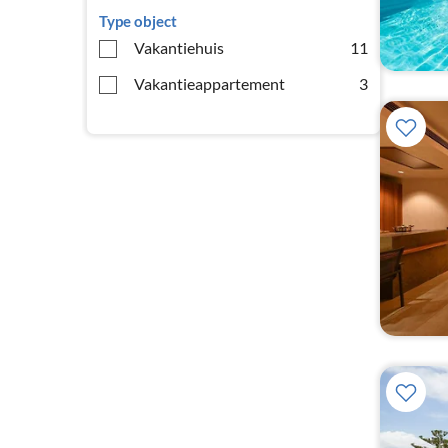
Type object
Vakantiehuis
11
Vakantieappartement
3