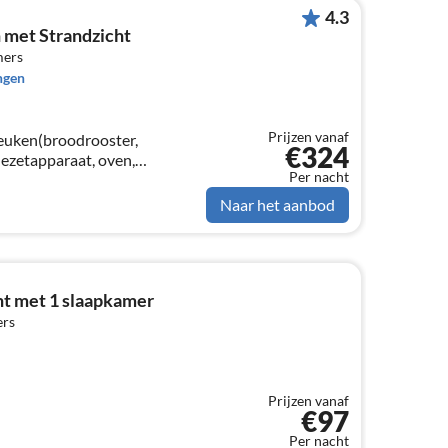
4.3
met Strandzicht
mers
ngen
Prijzen vanaf
keuken(broodrooster,
€324
iezetapparaat, oven,
Per nacht
, koel-/vriescombinatie),
liet, smart TV)
Naar het aanbod
t met 1 slaapkamer
ers
Prijzen vanaf
€97
Per nacht