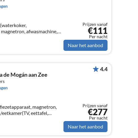
ngen
Prijzen vanaf
(waterkoker,
€111
, magnetron, afwasmachine,
Per nacht
spers, ), woon/eetkamer(TV,
pkamer(2-pers.
Naar het aanbod
4.4
a de Mogán aan Zee
ers
ngen
Prijzen vanaf
fiezetapparaat, magnetron,
€277
n/eetkamer(TV, eettafel,
Per nacht
pers. bed), slaapkamer(1-pers.
Naar het aanbod