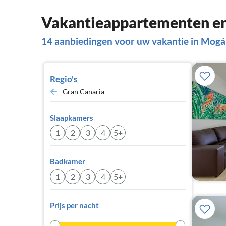
Vakantieappartementen en
14 aanbiedingen voor uw vakantie in Mog
Regio's
Gran Canaria
Slaapkamers
1
2
3
4
5+
Badkamer
1
2
3
4
5+
Prijs per nacht