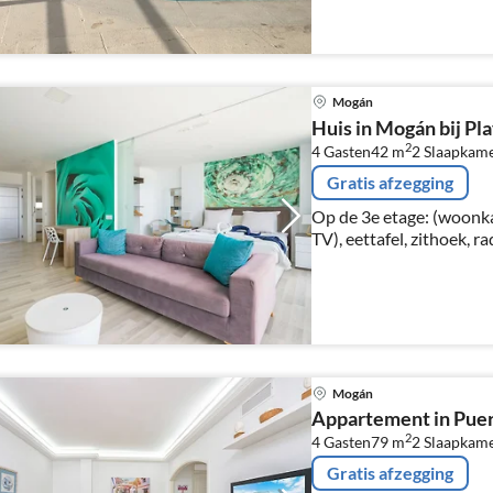
Mogán
Huis in Mogán bij P
2
4 Gasten
42 m
2
Slaapkam
Gratis afzegging
Op de 3e etage: (woonk
TV), eettafel, zithoek, 
broodrooster, koffiezet
afwasmachine, koel-/vrie
Mogán
Appartement in Puer
2
4 Gasten
79 m
2
Slaapkam
Gratis afzegging