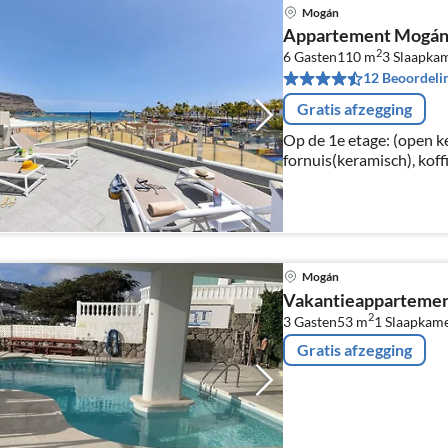
Mogán
Appartement Mogán 
2
6 Gasten
110 m
3
Slaapka
12 Beoordeli
Gratis afzegging
Op de 1e etage: (open 
fornuis(keramisch), koff
magnetron, afwasmachine
woon/eetkamer(TV(satel
Mogán
Vakantieappartemen
2
3 Gasten
53 m
1
Slaapkam
Gratis afzegging