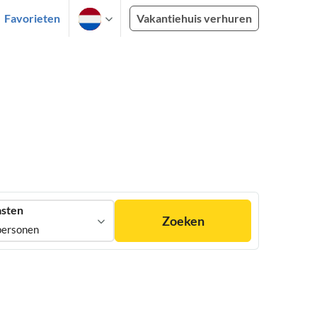
Favorieten
Vakantiehuis verhuren
sten
Zoeken
personen