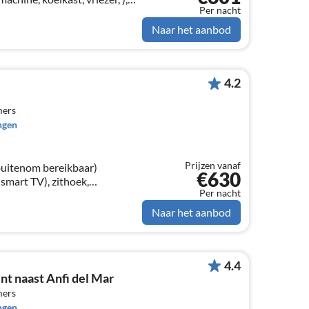
Per nacht
fel, zithoek), slaapkamer(2-
Naar het aanbod
4.2
mers
ngen
Prijzen vanaf
uitenom bereikbaar)
€630
, smart TV), zithoek,
Per nacht
keuken(buitenom bereikbaar)
Naar het aanbod
4.4
t naast Anfi del Mar
mers
ngen