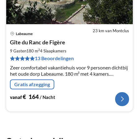
23 km van Montclus
Labeaume
Pri
Gîte du Ranc de Figère
va
€
2
9 Gasten
180 m
4
Slaapkamers
Pe
13 Beoordelingen
na
Zeer comfortabel vakantiehuis voor 9 personen dichtbij
het oude dorp Labeaume. 180 m² met 4 kamers.
Privégarage, "Pétanque"-terrein, zwembad, tafeltennis...
Gratis afzegging
€
164
vanaf
/ Nacht