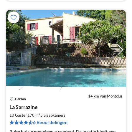
14 km van Montclus
Carsan
Pri
La Sarrazine
va
€
2
10 Gasten
170 m
5
Slaapkamers
Pe
6 Beoordelingen
na
Ruim huisje met eigen zwembad. De locatie biedt een