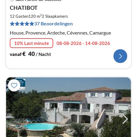
Pri
CHATIBOT
va
€
2
12 Gasten
120 m
2
Slaapkamers
Pe
37 Beoordelingen
na
House, Provence, Ardeche, Cévennes, Camargue
10% Last minute
08-08-2026 - 14-08-2026
€
40
vanaf
/ Nacht