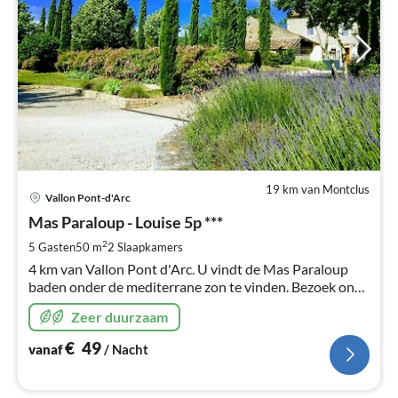
19 km van Montclus
Pri
Vallon Pont-d'Arc
va
€
Mas Paraloup - Louise 5p ***
Pe
2
5 Gasten
50 m
2
Slaapkamers
na
4 km van Vallon Pont d'Arc. U vindt de Mas Paraloup
baden onder de mediterrane zon te vinden. Bezoek onze
website:
Zeer duurzaam
€
49
vanaf
/ Nacht