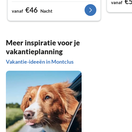
€
vanaf
€46
vanaf
Nacht
Meer inspiratie voor je
vakantieplanning
Vakantie-ideeën in Montclus