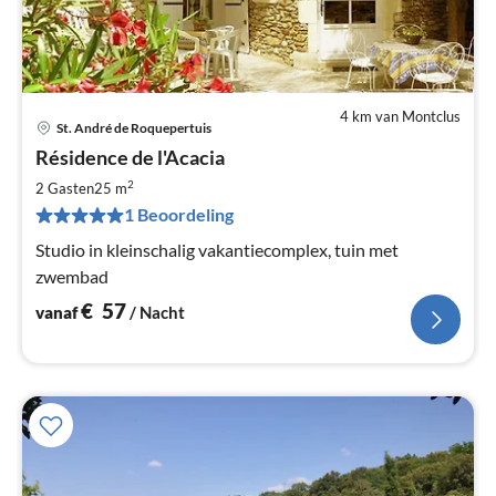
4 km van Montclus
St. André de Roquepertuis
Pri
Résidence de l'Acacia
va
€
2
2 Gasten
25 m
Pe
1 Beoordeling
na
Studio in kleinschalig vakantiecomplex, tuin met
zwembad
€
57
vanaf
/ Nacht