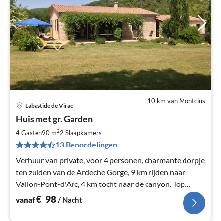
10 km van Montclus
Labastide de Virac
Pri
Huis met gr. Garden
va
€
2
4 Gasten
90 m
2
Slaapkamers
Pe
13 Beoordelingen
na
Verhuur van private, voor 4 personen, charmante dorpje
ten zuiden van de Ardeche Gorge, 9 km rijden naar
Vallon-Pont-d'Arc, 4 km tocht naar de canyon. Top
apparatuur. TV.
€
98
vanaf
/ Nacht