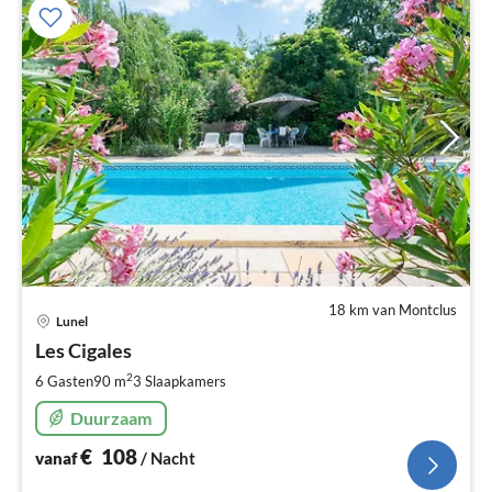
18 km van Montclus
Pri
Lunel
va
€
Les Cigales
Pe
2
6 Gasten
90 m
3
Slaapkamers
na
Duurzaam
€
108
vanaf
/ Nacht