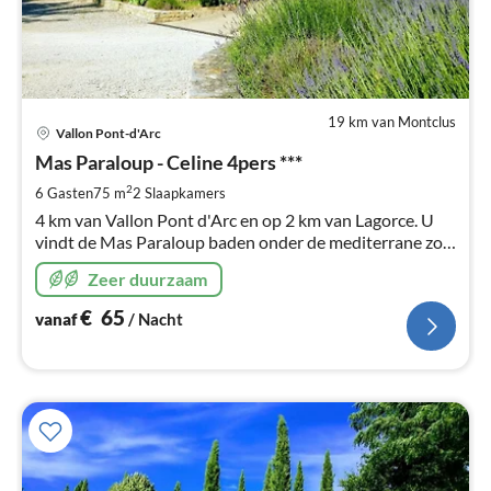
19 km van Montclus
Pri
Vallon Pont-d'Arc
va
€
Mas Paraloup - Celine 4pers ***
Pe
2
6 Gasten
75 m
2
Slaapkamers
na
4 km van Vallon Pont d'Arc en op 2 km van Lagorce. U
vindt de Mas Paraloup baden onder de mediterrane zon
te vinden. Bezoek onze website:
Zeer duurzaam
€
65
vanaf
/ Nacht