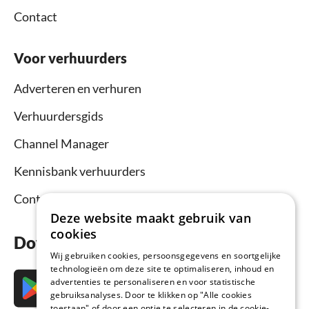
Contact
Voor verhuurders
Adverteren en verhuren
Verhuurdersgids
Channel Manager
Kennisbank verhuurders
Contact
Deze website maakt gebruik van
cookies
Download nu de app
Wij gebruiken cookies, persoonsgegevens en soortgelijke
technologieën om deze site te optimaliseren, inhoud en
advertenties te personaliseren en voor statistische
gebruiksanalyses. Door te klikken op "Alle cookies
toestaan" of door een optie te selecteren in de cookie-