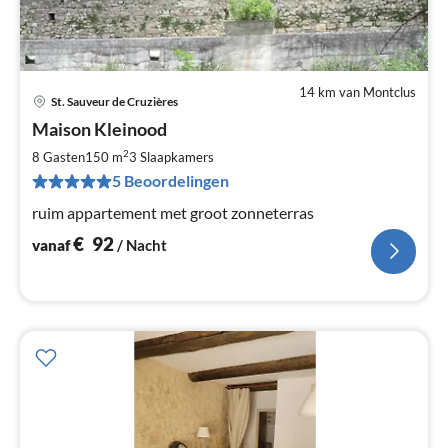
14 km van Montclus
St. Sauveur de Cruzières
Pri
Maison Kleinood
va
€
2
8 Gasten
150 m
3
Slaapkamers
Pe
5 Beoordelingen
na
ruim appartement met groot zonneterras
€
92
vanaf
/ Nacht