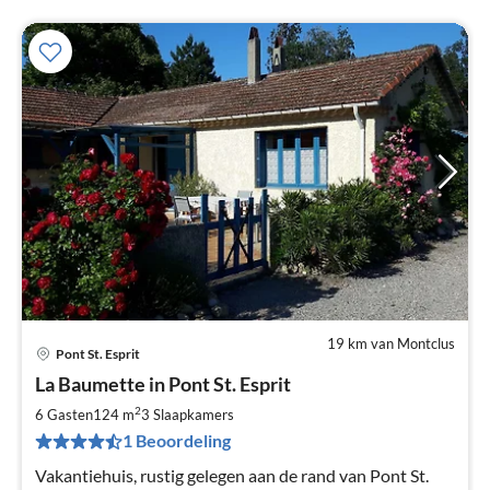
19 km van Montclus
Pont St. Esprit
Pri
La Baumette in Pont St. Esprit
va
€
2
6 Gasten
124 m
3
Slaapkamers
Pe
1 Beoordeling
na
Vakantiehuis, rustig gelegen aan de rand van Pont St.