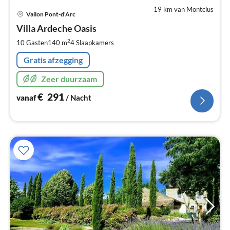
19 km van Montclus
Pri
Vallon Pont-d'Arc
va
€
Villa Ardeche Oasis
Pe
2
10 Gasten
140 m
4
Slaapkamers
na
Gratis afzegging
Zeer duurzaam
€
291
vanaf
/ Nacht