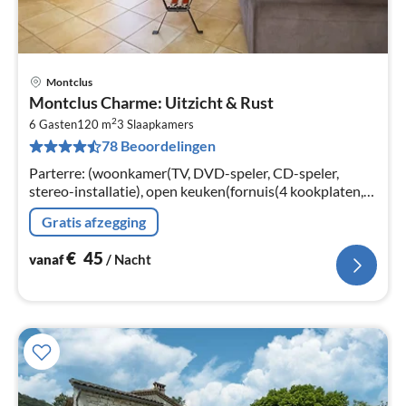
Montclus
Pri
Montclus Charme: Uitzicht & Rust
va
2
€
6 Gasten
120 m
3
Slaapkamers
78 Beoordelingen
Pe
na
Parterre: (woonkamer(TV, DVD-speler, CD-speler,
stereo-installatie), open keuken(fornuis(4 kookplaten,
inductie)
Gratis afzegging
€
45
vanaf
/ Nacht