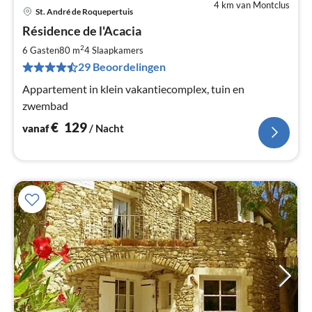
4 km van Montclus
St. André de Roquepertuis
Pri
Résidence de l'Acacia
va
€
2
6 Gasten
80 m
4
Slaapkamers
Pe
29 Beoordelingen
na
Appartement in klein vakantiecomplex, tuin en
zwembad
€
129
vanaf
/ Nacht