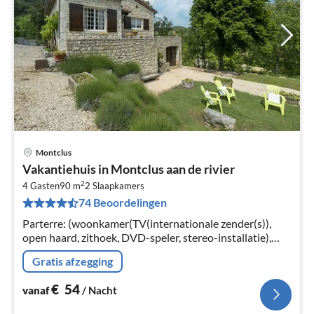
Montclus
Pri
Vakantiehuis in Montclus aan de rivier
va
2
€
4 Gasten
90 m
2
Slaapkamers
74 Beoordelingen
Pe
na
Parterre: (woonkamer(TV(internationale zender(s)),
open haard, zithoek, DVD-speler, stereo-installatie),
keuken(fornuis(3 kookplaten)
Gratis afzegging
€
54
vanaf
/ Nacht