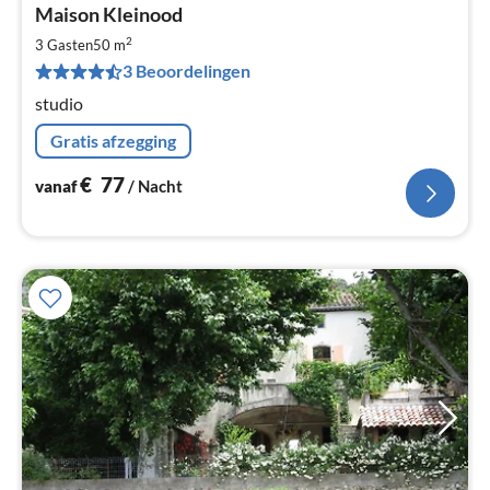
Pri
Maison Kleinood
va
€
2
3 Gasten
50 m
Pe
3 Beoordelingen
na
studio
Gratis afzegging
€
77
vanaf
/ Nacht