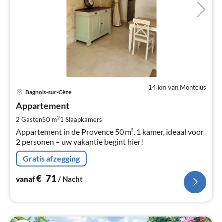
14 km van Montclus
Pri
Bagnols-sur-Cèze
va
€
Appartement
Pe
2
2 Gasten
50 m
1
Slaapkamers
na
Appartement in de Provence 50 m², 1 kamer, ideaal voor
2 personen – uw vakantie begint hier!
Gratis afzegging
€
71
vanaf
/ Nacht