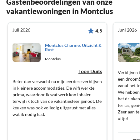
Gastenbeoordelingen van onze
vakantiewoningen in Montclus
Juli 2026
Juni 2026
4.5
Montclus Charme: Uitzicht &
Rust
Montclus
Toon Duits
Verblijven 
een droom! 
Beter dan verwacht na mijn eerdere verblijven
vanaf het 
in kleinere accommodaties. De wifi werkte
We hebben 
prima, waardoor ik wat werk kon inhalen
het drinken
terwijl ik toch van de vakantiesfeer genoot. De
terras, gen
keuken was ook volledig uitgerust met alles
Zeer aan t
wat ik nodig had.
uitje!