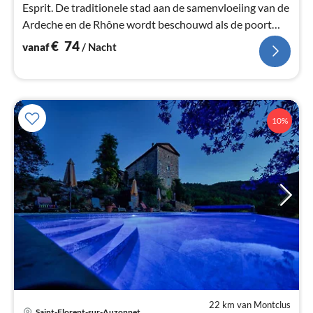
Esprit. De traditionele stad aan de samenvloeiing van de
Ardeche en de Rhône wordt beschouwd als de poort
naar de Languedoc en de Provence.
€
74
vanaf
/ Nacht
10%
22 km van Montclus
Saint-Florent-sur-Auzonnet