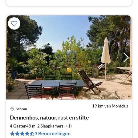
19 km van Montclus
Sabran
Pri
Dennenbos, natuur, rust en stilte
va
€
2
4 Gasten
48 m
2
Slaapkamers (+1)
Pe
3 Beoordelingen