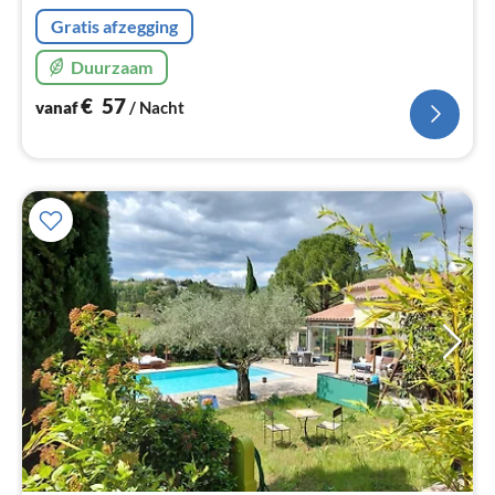
na
Gratis afzegging
Duurzaam
€
57
vanaf
/ Nacht