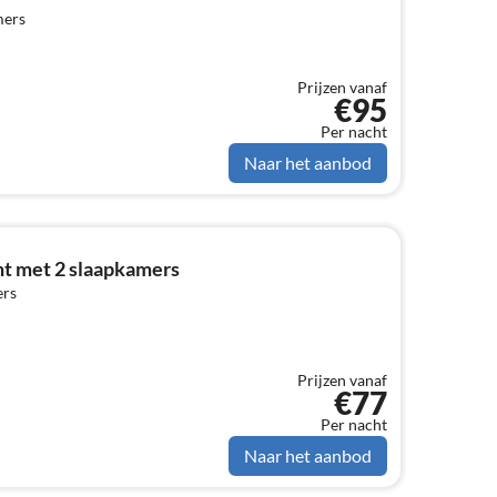
mers
Prijzen vanaf
€95
Per nacht
Naar het aanbod
t met 2 slaapkamers
ers
Prijzen vanaf
€77
Per nacht
Naar het aanbod