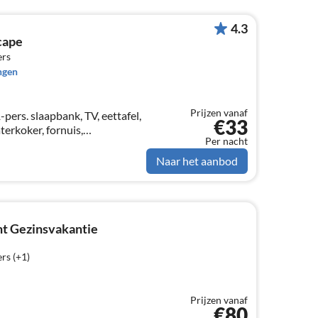
4.3
cape
ers
ngen
Prijzen vanaf
ers. slaapbank, TV, eettafel,
€33
terkoker, fornuis,
Per nacht
, magnetron,
 slaapkamer(2-pers.
Naar het aanbod
t Gezinsvakantie
rs (+1)
Prijzen vanaf
€80