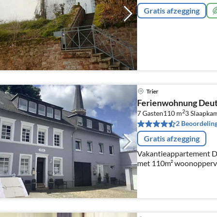
Gratis afzegging
Trier
Ferienwohnung Deu
2
7 Gasten
110 m
3
Slaapka
2 Beoordelin
Gratis afzegging
Vakantieappartement Deu
met 110m² woonoppervla
plaats voor 7 personen.