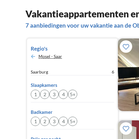
Vakantieappartementen en
7 aanbiedingen voor uw vakantie aan de O
Regio's
Mosel - Saar
Saarburg
6
Slaapkamers
1
2
3
4
5+
Badkamer
1
2
3
4
5+