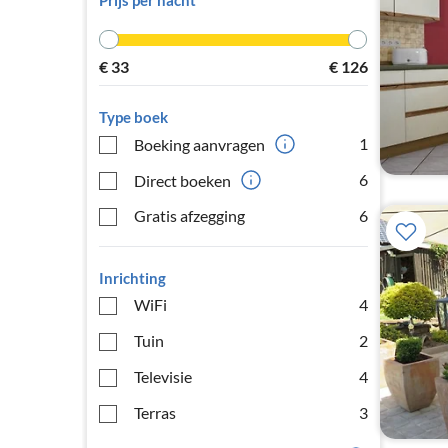
Prijs per nacht
€
33
€
126
Type boek
1
Boeking aanvragen
6
Direct boeken
Gratis afzegging
6
Inrichting
WiFi
4
Tuin
2
Televisie
4
Terras
3