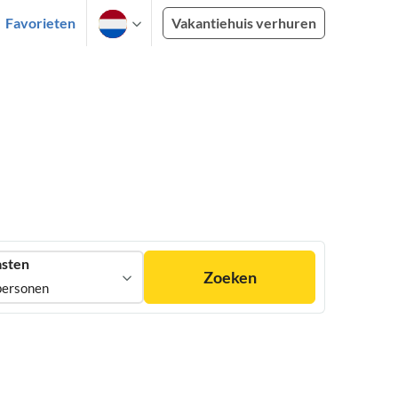
Favorieten
Vakantiehuis verhuren
sten
Zoeken
personen