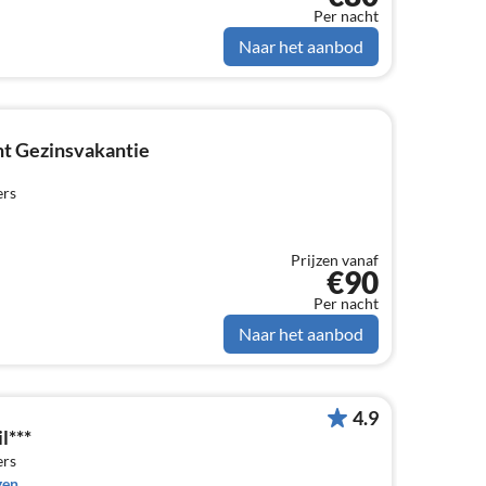
Per nacht
Naar het aanbod
t Gezinsvakantie
ers
Prijzen vanaf
€90
Per nacht
Naar het aanbod
4.9
l***
ers
gen