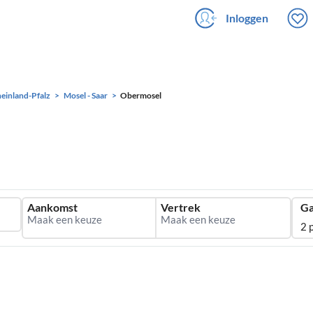
Inloggen
einland-Pfalz
Mosel - Saar
Obermosel
Aankomst
Vertrek
Ga
2 