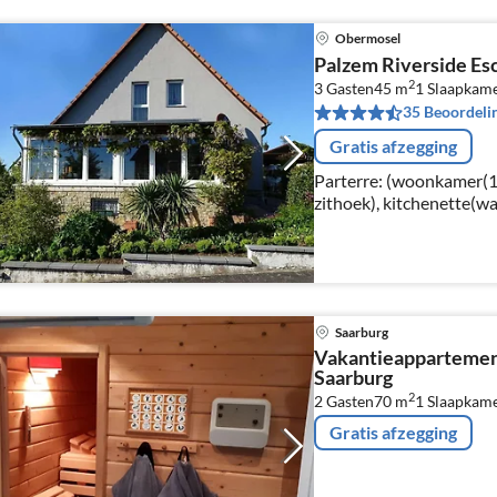
Obermosel
Palzem Riverside Es
2
3 Gasten
45 m
1
Slaapkam
35 Beoordeli
Gratis afzegging
Parterre: (woonkamer(1-p
zithoek), kitchenette(wa
koffiezetapparaat, oven
koel-/vriescombinatie),
Saarburg
Vakantieappartemen
Saarburg
2
2 Gasten
70 m
1
Slaapkame
Gratis afzegging