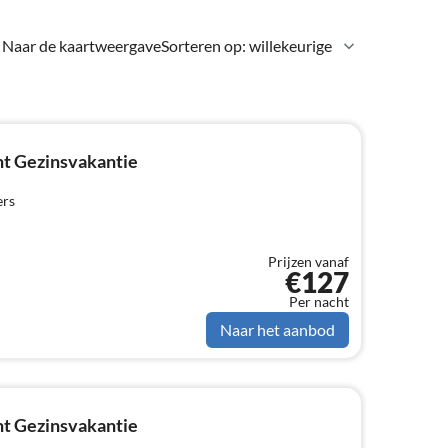
Naar de kaartweergave
Sorteren op: willekeurige
t Gezinsvakantie
ers
Prijzen vanaf
€127
Per nacht
Naar het aanbod
t Gezinsvakantie