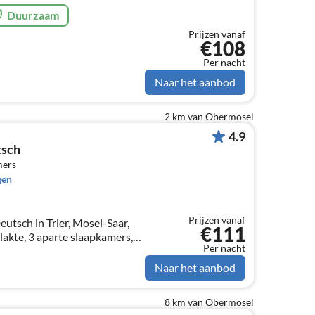
Duurzaam
Prijzen vanaf
€108
Per nacht
Naar het aanbod
2 km van Obermosel
4.9
tsch
mers
gen
Prijzen vanaf
tsch in Trier, Mosel-Saar,
€111
kte, 3 aparte slaapkamers,
Per nacht
Naar het aanbod
8 km van Obermosel