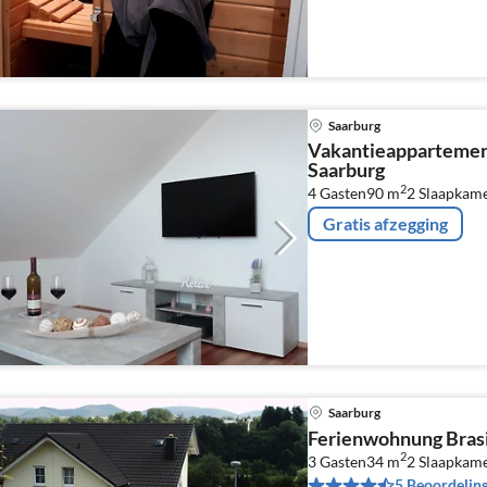
Saarburg
Vakantieappartemen
Saarburg
2
4 Gasten
90 m
2
Slaapkam
Gratis afzegging
Saarburg
Ferienwohnung Brasi
2
3 Gasten
34 m
2
Slaapkam
5 Beoordelin