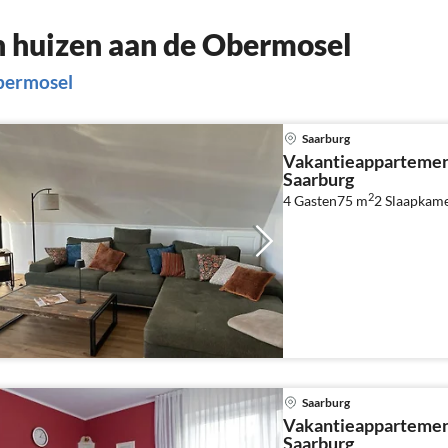
 huizen aan de Obermosel
bermosel
Saarburg
Vakantieappartemen
Saarburg
2
4 Gasten
75 m
2
Slaapkam
Saarburg
Vakantieappartemen
Saarburg