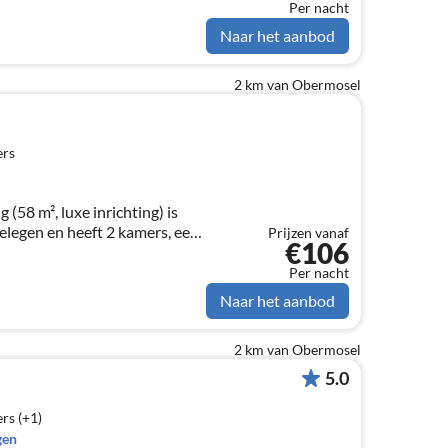
Per nacht
Naar het aanbod
2 km van Obermosel
ers
(58 m², luxe inrichting) is
gelegen en heeft 2 kamers, een
Prijzen vanaf
€106
 een klein buitenterras met
Per nacht
Naar het aanbod
2 km van Obermosel
5.0
rs (+1)
gen