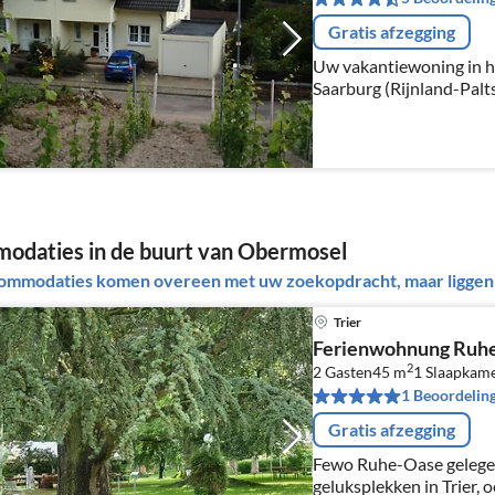
Gratis afzegging
Uw vakantiewoning in h
Saarburg (Rijnland-Palt
odaties in de buurt van Obermosel
ommodaties komen overeen met uw zoekopdracht, maar liggen b
Trier
Ferienwohnung Ruhe-
2
2 Gasten
45 m
1
Slaapkam
1 Beoordelin
Gratis afzegging
Fewo Ruhe-Oase gelegen
geluksplekken in Trier,