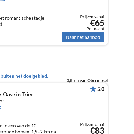
Prijzen vanaf
et romantische stadje
€65
s)
Per nacht
Naar het aanbod
uiten het doelgebied.
0,8 km van Obermosel
5.0
Oase in Trier
ers
g
Prijzen vanaf
 in een van de 10
€83
 oeroude bomen, 1,5–2 km naar