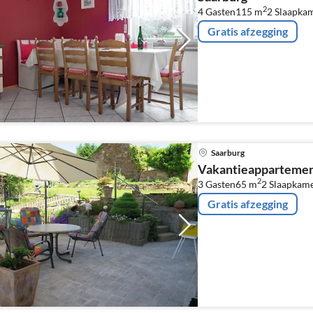
2
4 Gasten
115 m
2
Slaapka
Gratis afzegging
Saarburg
Vakantieappartemen
2
3 Gasten
65 m
2
Slaapkam
Gratis afzegging