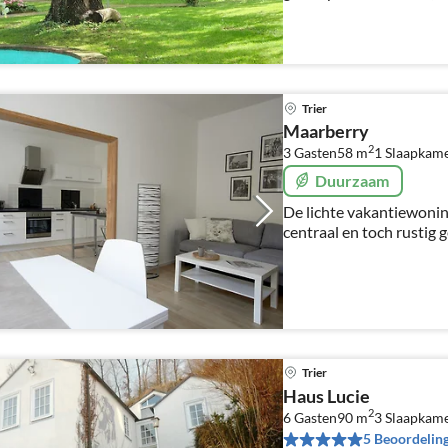
het stadscentrum
Trier
Maarberry
2
3 Gasten
58 m
1
Slaapkam
Duurzaam
De lichte vakantiewoning 
centraal en toch rustig 
keuken, een badkamer en
zitje. Parkeerplaats
Trier
Haus Lucie
2
6 Gasten
90 m
3
Slaapkame
5 Beoordelin