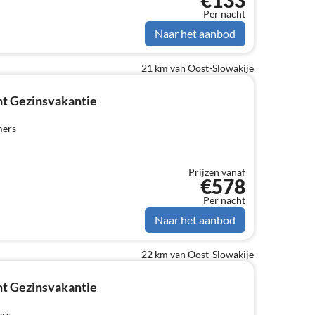
€133
Per nacht
Naar het aanbod
21 km van Oost-Slowakije
t Gezinsvakantie
mers
Prijzen vanaf
€578
Per nacht
Naar het aanbod
22 km van Oost-Slowakije
t Gezinsvakantie
ers