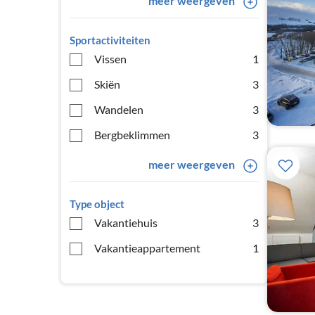
meer weergeven
Sportactiviteiten
Vissen
1
Skiën
3
Wandelen
3
Bergbeklimmen
3
meer weergeven
Type object
Vakantiehuis
3
Vakantieappartement
1