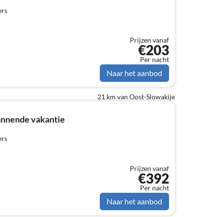
ers
Prijzen vanaf
€203
Per nacht
Naar het aanbod
21 km van Oost-Slowakije
annende vakantie
ers
Prijzen vanaf
€392
Per nacht
Naar het aanbod