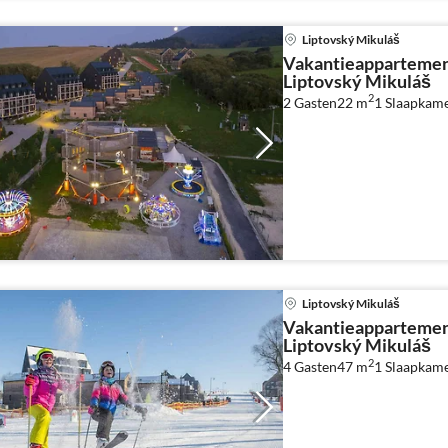
Liptovský Mikuláš
Vakantieappartemen
Liptovský Mikuláš
2
2 Gasten
22 m
1
Slaapkam
Liptovský Mikuláš
Vakantieappartemen
Liptovský Mikuláš
2
4 Gasten
47 m
1
Slaapkam