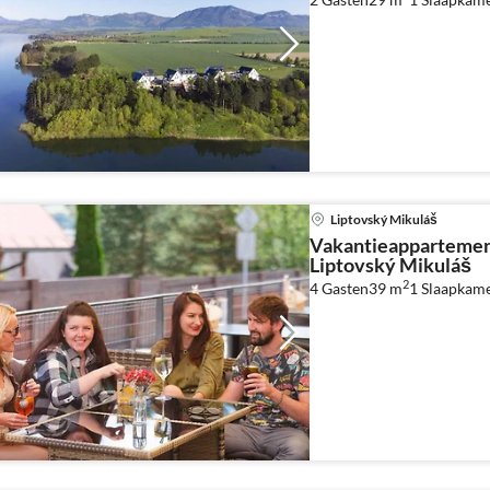
Liptovský Mikuláš
Vakantieappartemen
Liptovský Mikuláš
2
4 Gasten
39 m
1
Slaapkam