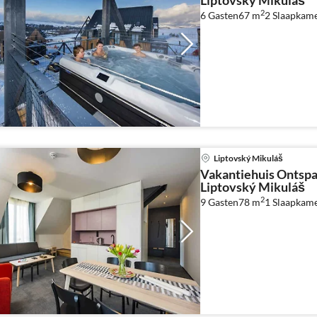
Liptovský Mikuláš
2
6 Gasten
67 m
2
Slaapkam
Liptovský Mikuláš
Vakantiehuis Ontsp
Liptovský Mikuláš
2
9 Gasten
78 m
1
Slaapkam