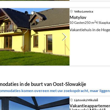
Velka Lomnica
Motylov
2
10 Gasten
250 m
4
Slaapk
Vakantiehuis in de Hoge
daties in de buurt van Oost-Slowakije
ommodaties komen overeen met uw zoekopdracht, maar liggen b
Liptovský Mikuláš
Vakantieappartemen