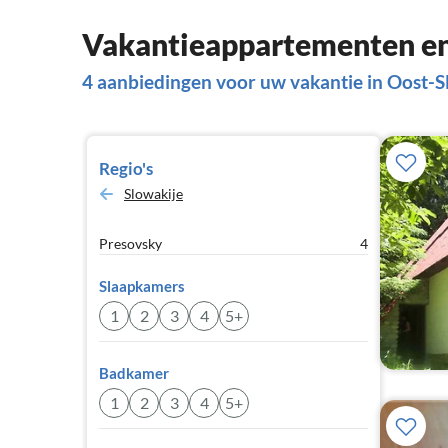
Vakantieappartementen en 
4 aanbiedingen voor uw vakantie in Oost-S
Regio's
Slowakije
Presovsky
4
Slaapkamers
1
2
3
4
5+
Badkamer
1
2
3
4
5+