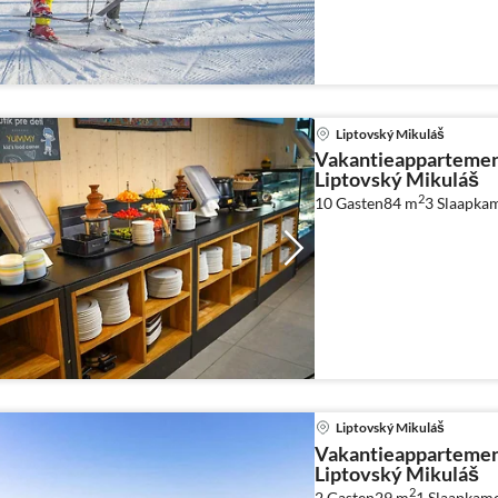
Liptovský Mikuláš
Vakantieappartemen
Liptovský Mikuláš
2
10 Gasten
84 m
3
Slaapka
Liptovský Mikuláš
Vakantieappartemen
Liptovský Mikuláš
2
2 Gasten
29 m
1
Slaapkam