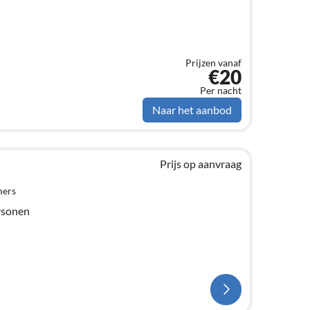
Prijzen vanaf
€20
Per nacht
Naar het aanbod
Prijs op aanvraag
mers
rsonen