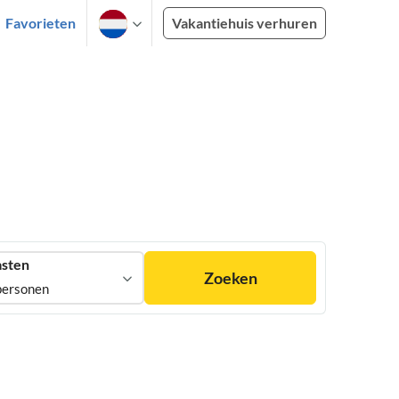
Favorieten
Vakantiehuis verhuren
sten
Zoeken
personen