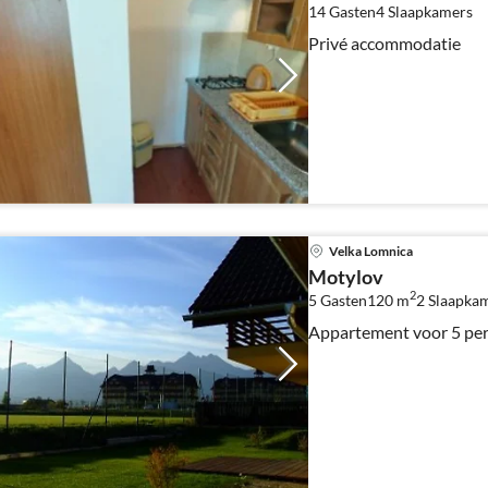
14 Gasten
4
Slaapkamers
Privé accommodatie
Velka Lomnica
Motylov
2
5 Gasten
120 m
2
Slaapka
Appartement voor 5 pe