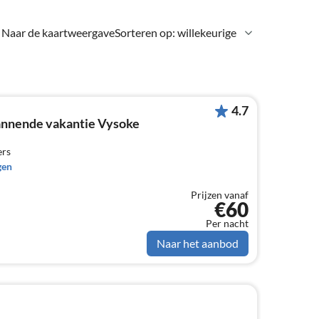
Naar de kaartweergave
Sorteren op: willekeurige
4.7
annende vakantie Vysoke
ers
gen
Prijzen vanaf
€60
Per nacht
Naar het aanbod