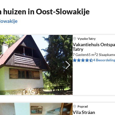
huizen in Oost-Slowakije
lowakije
Vysoke Tatry
Vakantiehuis Ontsp
Tatry
2
7 Gasten
65 m
2
Slaapkam
4 Beoordelin
Poprad
Vila Stráan