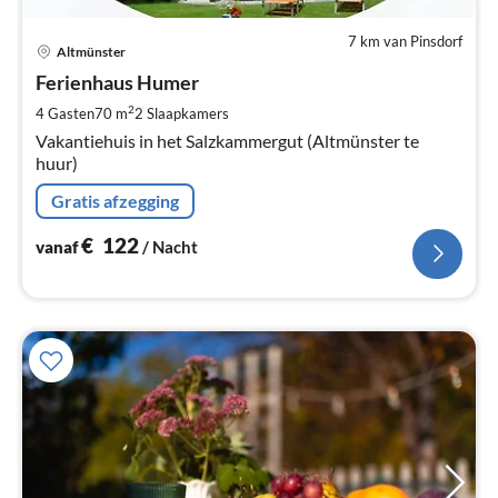
7 km van Pinsdorf
Pri
Altmünster
va
€
Ferienhaus Humer
Pe
2
4 Gasten
70 m
2
Slaapkamers
na
Vakantiehuis in het Salzkammergut (Altmünster te
huur)
Gratis afzegging
€
122
vanaf
/ Nacht