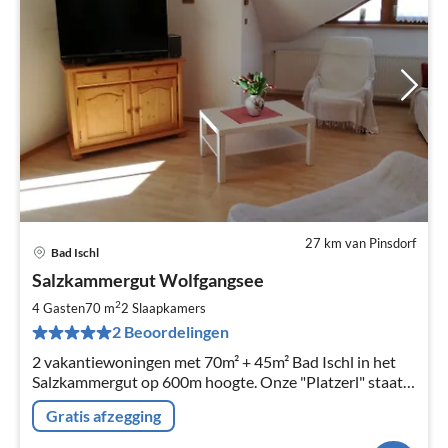
27 km van Pinsdorf
Bad Ischl
Pri
Salzkammergut Wolfgangsee
va
€
2
4 Gasten
70 m
2
Slaapkamers
Pe
2 Beoordelingen
na
2 vakantiewoningen met 70m² + 45m² Bad Ischl in het
Salzkammergut op 600m hoogte. Onze "Platzerl" staat
voor afwisseling, rust, ontspanning en onthaasting in
Gratis afzegging
een prachtig landschap