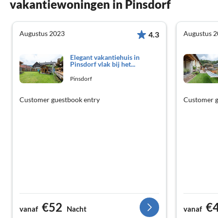
vakantiewoningen in Pinsdorf
Augustus 2023
Augustus 
4.3
Elegant vakantiehuis in
Pinsdorf vlak bij het...
Pinsdorf
Customer guestbook entry
Customer g
€52
€
vanaf
Nacht
vanaf