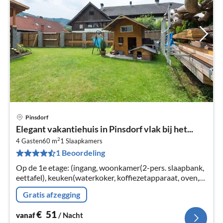
Pinsdorf
Pri
Elegant vakantiehuis in Pinsdorf vlak bij het...
va
2
€
4 Gasten
60 m
1
Slaapkamers
1 Beoordeling
Pe
na
Op de 1e etage: (ingang, woonkamer(2-pers. slaapbank,
eettafel), keuken(waterkoker, koffiezetapparaat, oven,
magnetron, koelkast), slaapkamer(2-pers. bed)
Gratis afzegging
€
51
vanaf
/ Nacht