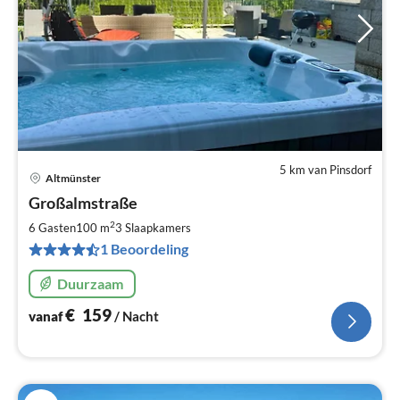
5 km van Pinsdorf
Altmünster
Pri
Großalmstraße
va
€
2
6 Gasten
100 m
3
Slaapkamers
Pe
1 Beoordeling
na
Duurzaam
€
159
vanaf
/ Nacht