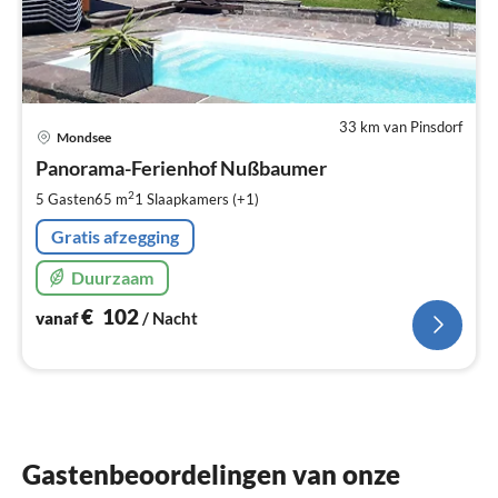
33 km van Pinsdorf
Pri
Mondsee
va
€
Panorama-Ferienhof Nußbaumer
Pe
2
5 Gasten
65 m
1
Slaapkamers (+1)
na
Gratis afzegging
Duurzaam
€
102
vanaf
/ Nacht
Gastenbeoordelingen van onze