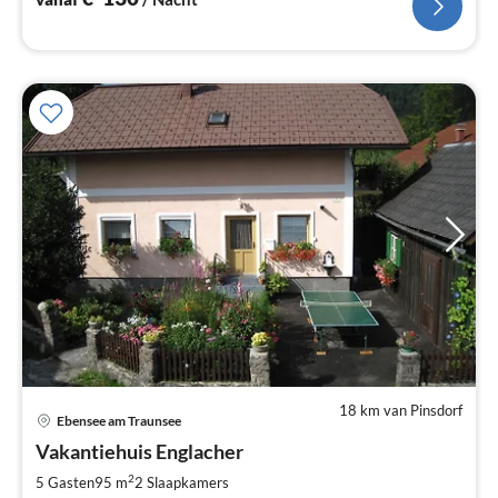
18 km van Pinsdorf
Ebensee am Traunsee
Pri
Vakantiehuis Englacher
va
€
2
5 Gasten
95 m
2
Slaapkamers