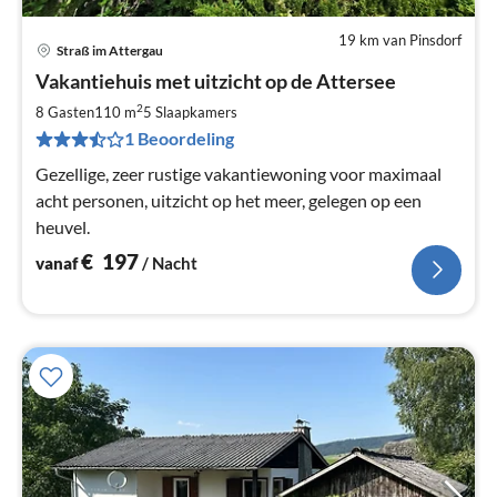
19 km van Pinsdorf
Straß im Attergau
Pri
Vakantiehuis met uitzicht op de Attersee
va
€
2
8 Gasten
110 m
5
Slaapkamers
Pe
1 Beoordeling
na
Gezellige, zeer rustige vakantiewoning voor maximaal
acht personen, uitzicht op het meer, gelegen op een
heuvel.
€
197
vanaf
/ Nacht