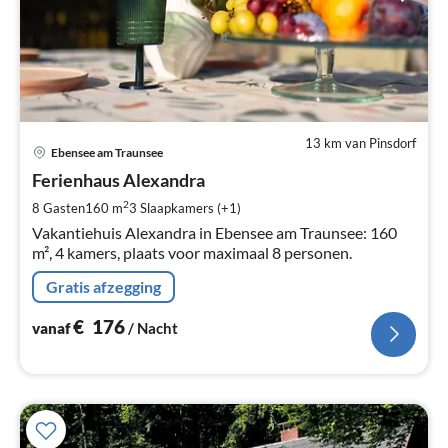
13 km van Pinsdorf
Pri
Ebensee am Traunsee
va
€
Ferienhaus Alexandra
Pe
2
8 Gasten
160 m
3
Slaapkamers (+1)
na
Vakantiehuis Alexandra in Ebensee am Traunsee: 160
m², 4 kamers, plaats voor maximaal 8 personen.
Gratis afzegging
€
176
vanaf
/ Nacht