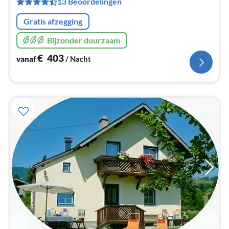
13 Beoordelingen
na
Gratis afzegging
Bijzonder duurzaam
€
403
vanaf
/ Nacht