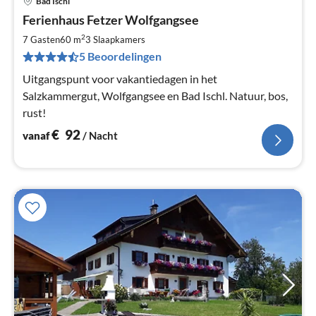
Bad Ischl
Pri
Ferienhaus Fetzer Wolfgangsee
va
€
2
7 Gasten
60 m
3
Slaapkamers
Pe
5 Beoordelingen
na
Uitgangspunt voor vakantiedagen in het
Salzkammergut, Wolfgangsee en Bad Ischl. Natuur, bos,
rust!
€
92
vanaf
/ Nacht