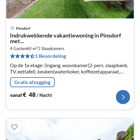
Pinsdorf
Pri
Indrukwekkende vakantiewoning in Pinsdorf
va
met...
€
2
4 Gasten
60 m
1
Slaapkamers
Pe
1 Beoordeling
na
Op de 1e etage: (ingang, woonkamer(2-pers. slaapbank,
TV, eettafel), keuken(waterkoker, koffiezetapparaat,
oven, magnetron, koelkast), slaapkamer(2-pers. bed)
Gratis afzegging
€
48
vanaf
/ Nacht