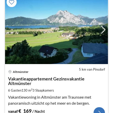
5 km van Pinsdorf
Pri
Altmünster
va
€
Vakantieappartement Gezinsvakantie
Altmünster
Pe
na
2
6 Gasten
130 m
3
Slaapkamers
Vakantiewoning in Altmünster am Traunsee met
panoramisch uitzicht op het meer en de bergen.
€
169
vanaf
/ Nacht