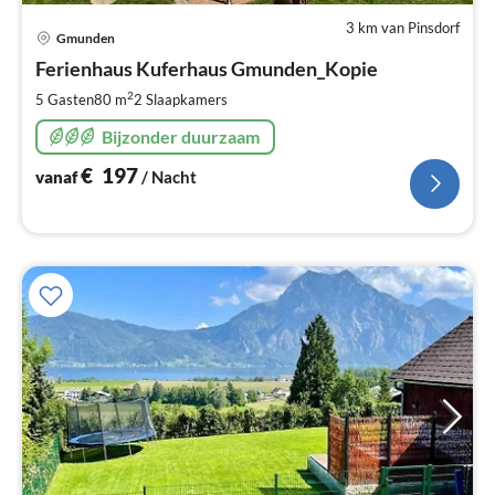
3 km van Pinsdorf
Pri
Gmunden
va
€
Ferienhaus Kuferhaus Gmunden_Kopie
Pe
2
5 Gasten
80 m
2
Slaapkamers
na
Bijzonder duurzaam
€
197
vanaf
/ Nacht