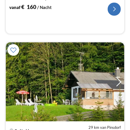
na
€
160
vanaf
/ Nacht
29 km van Pinsdorf