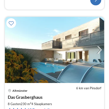
6 km van Pinsdorf
Altmünster
Pri
Das Grasberghaus
va
€
2
8 Gasten
230 m
4
Slaapkamers
Pe