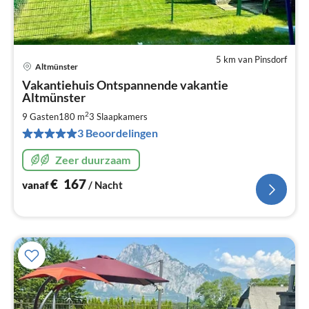
5 km van Pinsdorf
Altmünster
Pri
Vakantiehuis Ontspannende vakantie
va
Altmünster
€
2
9 Gasten
180 m
3
Slaapkamers
Pe
na
3 Beoordelingen
Zeer duurzaam
€
167
vanaf
/ Nacht