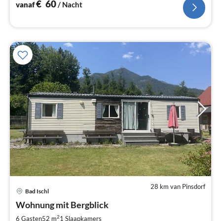
€
60
vanaf
/ Nacht
28 km van Pinsdorf
Pri
Bad Ischl
va
€
Wohnung mit Bergblick
Pe
2
6 Gasten
52 m
1
Slaapkamers