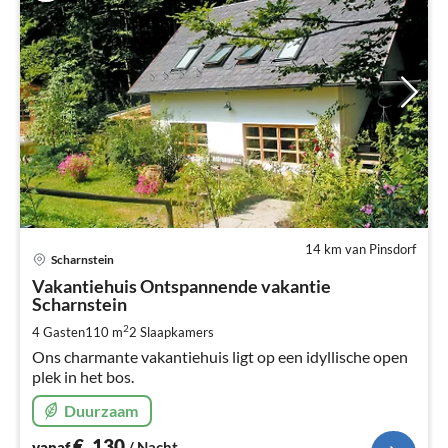
14 km van Pinsdorf
Pri
Scharnstein
va
€
Vakantiehuis Ontspannende vakantie
Scharnstein
Pe
na
2
4 Gasten
110 m
2
Slaapkamers
Ons charmante vakantiehuis ligt op een idyllische open
plek in het bos.
Duurzaam
€
130
vanaf
/ Nacht