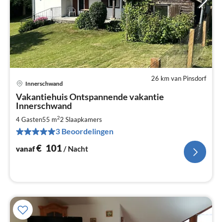
26 km van Pinsdorf
Innerschwand
Pri
Vakantiehuis Ontspannende vakantie
va
Innerschwand
€
2
4 Gasten
55 m
2
Slaapkamers
Pe
na
3 Beoordelingen
€
101
vanaf
/ Nacht