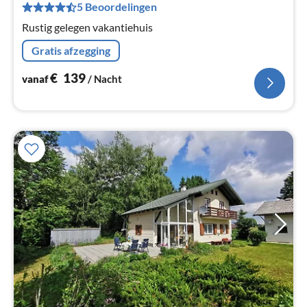
Pe
5 Beoordelingen
na
Rustig gelegen vakantiehuis
Gratis afzegging
€
139
vanaf
/ Nacht